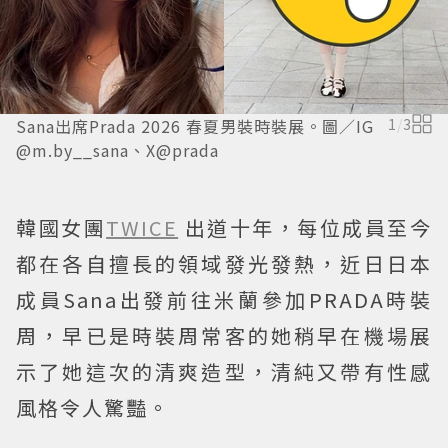
Sana出席Prada 2026 春夏男裝時裝展。圖／IG
1
/
3
@m.by__sana、X@prada
韓國女團
TWICE
出道十年，每位成員至今
都在各自擅長的領域發光發熱，近日日本
成員Sana出發前往米蘭參加PRADA時裝
周，早已是時裝周常客的她稍早在機場展
示了她這次的清爽造型，清純又帶有性感
風格令人驚豔。