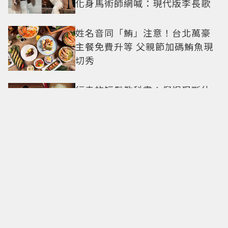
化身馬術師網喊：現代版李長歌
姓名音同「鮪」注意！台北萬豪
主餐免費升等 父親節加碼鮪魚現
切秀
行走的短髮教科書！倪妮狠斷仙
女長髮「變身金色短髮叛逆少
女」可塑性超強 帥氣、優雅自由
切換
新莊人氣冰店「龍安粉條冰」預
告熄燈！粉絲捨不得：晴天霹靂
COLD STONE×麻古「招牌手搖
變冰淇淋」！人氣甜點