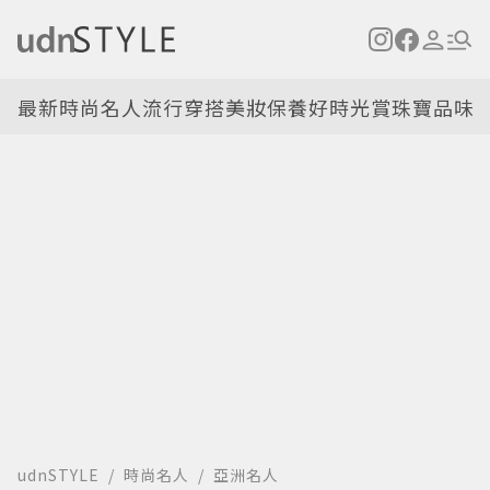
最新
時尚名人
流行穿搭
美妝保養
好時光
賞珠寶
品味
udnSTYLE
時尚名人
亞洲名人