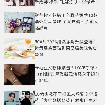
新改裝 攜手 FLARE U、程予希演
繹秋季時尚
甜芋控別錯過！全聯芋頭季10款
濃郁新品開吃 芋泥布蕾、芋頭大
福必買
500甜2026甜點派對升級登場！
從策展系西點到國宴級美味名店
齊聚
卡地亞父親節獻禮！LOVE手環、
Tank腕表 摩登新意演繹永不退流
行經典
18億也救不了打工人體質？李浚
赫「爽中樂透頭獎」財富自由照