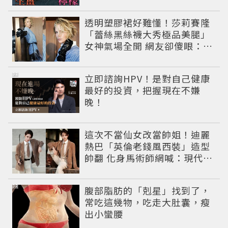
透明塑膠裙好難懂！莎莉賽隆
「蕾絲黑絲襪大秀極品美腿」
女神氣場全開 網友卻傻眼：造
型根本靠臉撐
PR
立即諮詢HPV！是對自己健康
最好的投資，把握現在不嫌
晚！
這次不當仙女改當帥姐！迪麗
熱巴「英倫老錢風西裝」造型
帥翻 化身馬術師網喊：現代版
李長歌
PR
腹部脂肪的「剋星」找到了，
常吃這幾物，吃走大肚囊，瘦
出小蠻腰