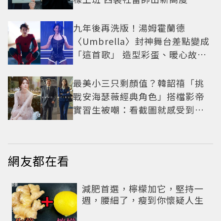
九年後再洗版！湯姆霍蘭德
〈Umbrella〉封神舞台差點變成
「這首歌」 造型彩蛋、暖心故事
一次公開
最美小三只剩顏值？韓韶禧「挑
戰安海瑟薇經典角色」搭檔影帝
實習生被嘲：看截圖就感受到演
技
網友都在看
PR
減肥首選，檸檬加它，堅持一
週，腰細了，瘦到你懷疑人生