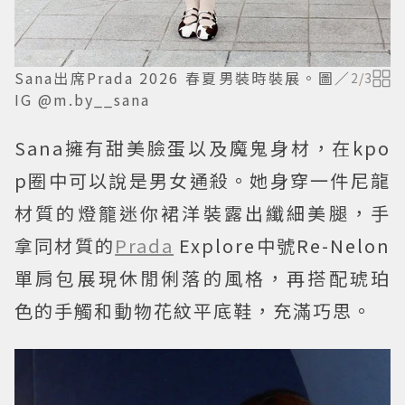
Sana出席Prada 2026 春夏男裝時裝展。圖／
2
/
3
IG @m.by__sana
Sana擁有甜美臉蛋以及魔鬼身材，在kpo
p圈中可以說是男女通殺。她身穿一件尼龍
材質的燈籠迷你裙洋裝露出纖細美腿，手
拿同材質的
Prada
Explore中號Re-Nelon
單肩包展現休閒俐落的風格，再搭配琥珀
色的手觸和動物花紋平底鞋，充滿巧思。