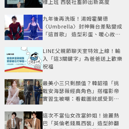
樣上班 西裝社畜帥出新高度
九年後再洗版！湯姆霍蘭德
〈Umbrella〉封神舞台差點變成
「這首歌」 造型彩蛋、暖心故事
一次公開
LINE父親節聊天室特效上線！輸
入「這3關鍵字」為爸爸送上歡樂
祝福
最美小三只剩顏值？韓韶禧「挑
戰安海瑟薇經典角色」搭檔影帝
實習生被嘲：看截圖就感受到演
技
這次不當仙女改當帥姐！迪麗熱
巴「英倫老錢風西裝」造型帥翻