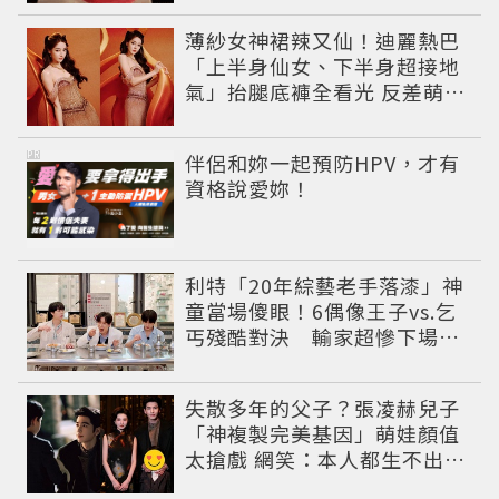
薄紗女神裙辣又仙！迪麗熱巴
「上半身仙女、下半身超接地
氣」抬腿底褲全看光 反差萌穿
搭超圈粉
PR
伴侶和妳一起預防HPV，才有
資格說愛妳！
利特「20年綜藝老手落漆」神
童當場傻眼！6偶像王子vs.乞
丐殘酷對決 輸家超慘下場出
爐
失散多年的父子？張凌赫兒子
「神複製完美基因」萌娃顏值
太搶戲 網笑：本人都生不出這
麼像