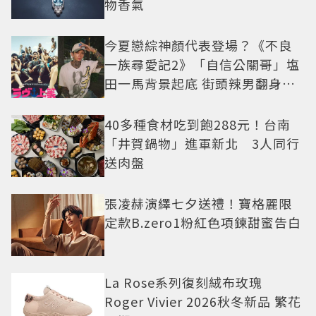
物香氣
今夏戀綜神顏代表登場？《不良
一族尋愛記2》「自信公關哥」塩
田一馬背景起底 街頭辣男翻身當
老闆
40多種食材吃到飽288元！台南
「井賀鍋物」進軍新北 3人同行
送肉盤
張凌赫演繹七夕送禮！寶格麗限
定款B.zero1粉紅色項鍊甜蜜告白
La Rose系列復刻絨布玫瑰
Roger Vivier 2026秋冬新品 繁花