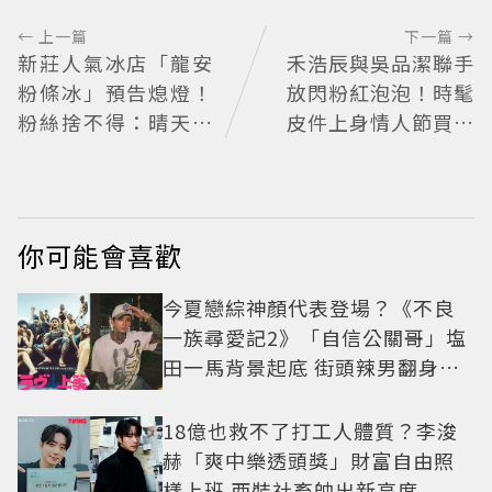
← 上一篇
下一篇 →
新莊人氣冰店「龍安
禾浩辰與吳品潔聯手
粉條冰」預告熄燈！
放閃粉紅泡泡！時髦
粉絲捨不得：晴天霹
皮件上身情人節買物
靂
清單這裡看
你可能會喜歡
今夏戀綜神顏代表登場？《不良
一族尋愛記2》「自信公關哥」塩
田一馬背景起底 街頭辣男翻身當
老闆
18億也救不了打工人體質？李浚
赫「爽中樂透頭獎」財富自由照
樣上班 西裝社畜帥出新高度