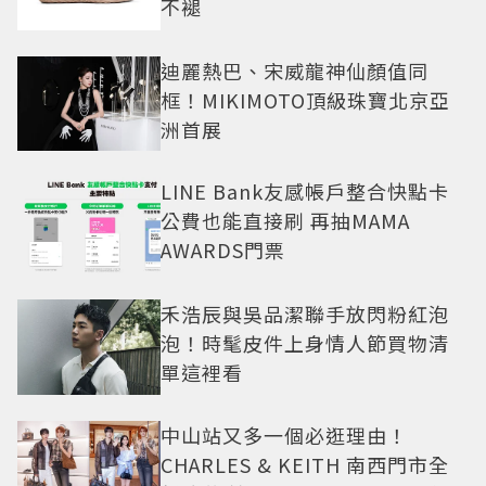
不褪
迪麗熱巴、宋威龍神仙顏值同
框！MIKIMOTO頂級珠寶北京亞
洲首展
LINE Bank友感帳戶整合快點卡
公費也能直接刷 再抽MAMA
AWARDS門票
禾浩辰與吳品潔聯手放閃粉紅泡
泡！時髦皮件上身情人節買物清
單這裡看
中山站又多一個必逛理由！
CHARLES & KEITH 南西門市全