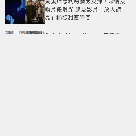
黃寅燁惠利吻戲太火辣！深情接
吻片段曝光 網友影片「放大調
亮」捕捉甜蜜瞬間
Only in Hong Kong｜東西交
融，新舊並存 ｜摺疊城市-香港
不只月餅！「酥炸軟殼蟹＋蟹黃
醬」、「特調肉品＋調味鹽」中
秋送創意
拍出這張照片的記者小心了🤣！
少女時代孝淵「絕美pose變搞
笑」撂狠話：把住址交出來
必比登主廚進駐！ 台北最美百年