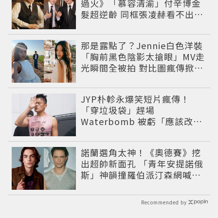
過火》「慕容清渝」付辛博金
髮超逆齡 同框張凌赫看不出11
歲年齡差
那是露點了？Jennie白色洋裝
「胸前黑色陰影太搶眼」MV走
光瞬間全被拍 對比圖瘋傳掀論
戰
JYP朴軫永爆笑短片瘋傳！
「穿垃圾袋」趕場
Waterbomb 被虧「應該改名
JPG」
諾蘭選角太神！《奧德賽》挖
出超帥新面孔 「青年安提諾俄
斯」神韻撞羅伯派汀森網喊：
夢回愛德華！
Recommended by