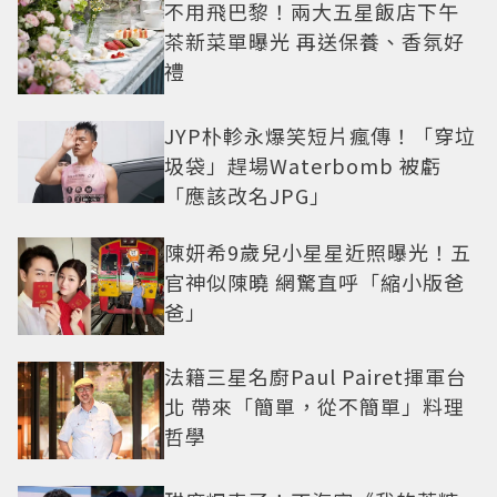
不用飛巴黎！兩大五星飯店下午
茶新菜單曝光 再送保養、香氛好
禮
JYP朴軫永爆笑短片瘋傳！「穿垃
圾袋」趕場Waterbomb 被虧
「應該改名JPG」
陳妍希9歲兒小星星近照曝光！五
官神似陳曉 網驚直呼「縮小版爸
爸」
法籍三星名廚Paul Pairet揮軍台
北 帶來「簡單，從不簡單」料理
哲學