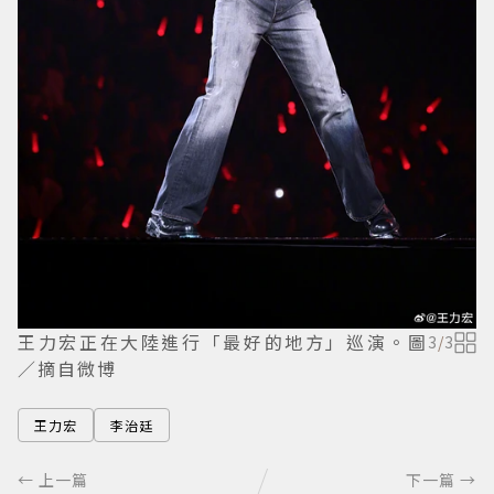
王力宏正在大陸進行「最好的地方」巡演。圖
3
/
3
／摘自微博
王力宏
李治廷
← 上一篇
下一篇 →