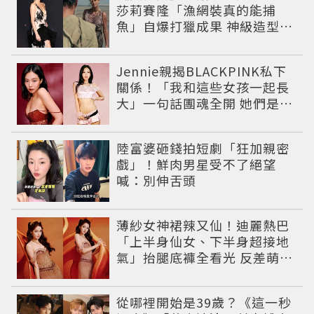
莎莉賽隆「漁網裝真的能捕
魚」自爆打獵成果 神級造型美
到出戲
Jennie親揭BLACKPINK私下
關係！「我和這些女孩一起長
大」一句話團魂全開 她們是彼
此最強後盾
陸富婆砸錢拍短劇「狂加親密
戲」！鮮肉男星受不了絕望
喊：別伸舌頭
薄紗女神裙辣又仙！迪麗熱巴
「上半身仙女、下半身超接地
氣」抬腿底褲全看光 反差萌穿
搭超圈粉
從哪裡開始是39歲？《這一秒