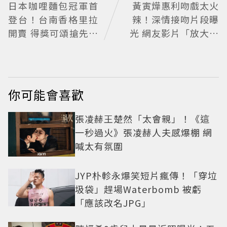
日本咖哩麵包冠軍首
黃寅燁惠利吻戲太火
登台！台南香格里拉
辣！深情接吻片段曝
開賣 得獎可頌搶先日
光 網友影片「放大調
本上市
亮」捕捉甜蜜瞬間
你可能會喜歡
張凌赫王楚然「太會親」！《這
一秒過火》張凌赫人夫感爆棚 網
喊太有氛圍
JYP朴軫永爆笑短片瘋傳！「穿垃
圾袋」趕場Waterbomb 被虧
「應該改名JPG」