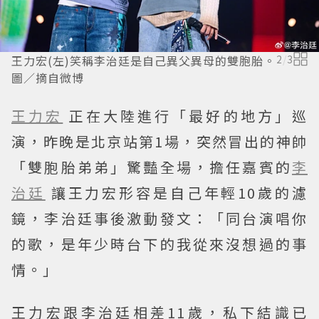
王力宏(左)笑稱李治廷是自己異父異母的雙胞胎。
2
/
3
圖／摘自微博
王力宏
正在大陸進行「最好的地方」巡
演，昨晚是北京站第1場，突然冒出的神帥
「雙胞胎弟弟」驚豔全場，擔任嘉賓的
李
治廷
讓王力宏形容是自己年輕10歲的濾
鏡，李治廷事後激動發文：「同台演唱你
的歌，是年少時台下的我從來沒想過的事
情。」
王力宏跟李治廷相差11歲，私下結識已