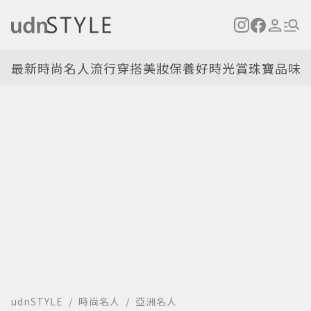
最新
時尚名人
流行穿搭
美妝保養
好時光
賞珠寶
品味
udnSTYLE
時尚名人
亞洲名人