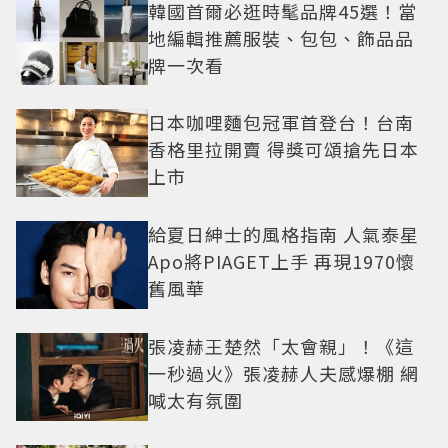
韓國首爾必逛時髦品牌45選！當
地編輯推薦服裝、包包、飾品品
牌一次看
日本咖哩麵包冠軍首登台！台南
香格里拉開賣 得獎可頌搶先日本
上市
給夏日紳士的風格指南 人氣泰星
Apo將PIAGET上手 再現1970懷
舊風華
張凌赫王楚然「太會親」！《這
一秒過火》張凌赫人夫感爆棚 網
喊太有氛圍