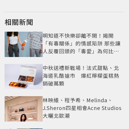
相關新聞
明知道不快樂卻離不開！揭開
「有毒關係」的情感陷阱 那些讓
人反覆回頭的「毒愛」為何比菸
還難戒？
中秋送禮新戰場！法式甜點、北
海道乳酪搶市 爆紅檸檬蛋糕熱
銷破萬顆
林映維、程予希、Melinda、
J.Sheron四星相會Acne Studios
大曬北歐潮