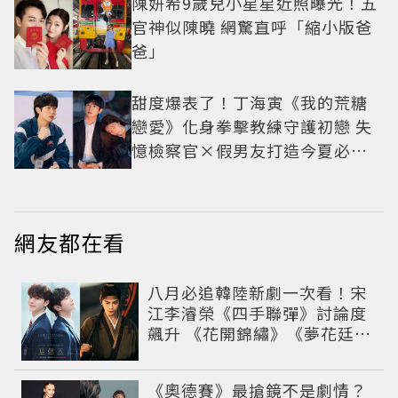
陳妍希9歲兒小星星近照曝光！五
官神似陳曉 網驚直呼「縮小版爸
爸」
甜度爆表了！丁海寅《我的荒糖
戀愛》化身拳擊教練守護初戀 失
憶檢察官×假男友打造今夏必看
小甜劇
網友都在看
八月必追韓陸新劇一次看！宋
江李濬榮《四手聯彈》討論度
飆升 《花開錦繡》《夢花廷》
有望上線對擂
《奧德賽》最搶鏡不是劇情？