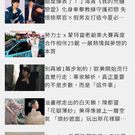
甜度爆表了！丁海寅《我的荒糖
戀愛》化身拳擊教練守護初戀 失
憶檢察官×假男友打造今夏必看
小甜劇
勞力士 x 蒙特雷老爺車大賽再度
合作相伴25載 一展熱情與夢想的
本質
別再被1萬步制約！歐美開始流行
直覺行走：專家解析，真正重要
的不是步數，而是「這件事」
油畫裡走出的白天鵝！陳都靈
「花瓣薄紗」美得像披上一層空
氣 「頭紗遮面」玩出新花樣朦朧
美感太仙