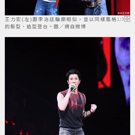
王力宏(左)跟李治廷輪廓相似，並以同樣風格
1
/
3
的髮型、造型登台。圖／摘自微博