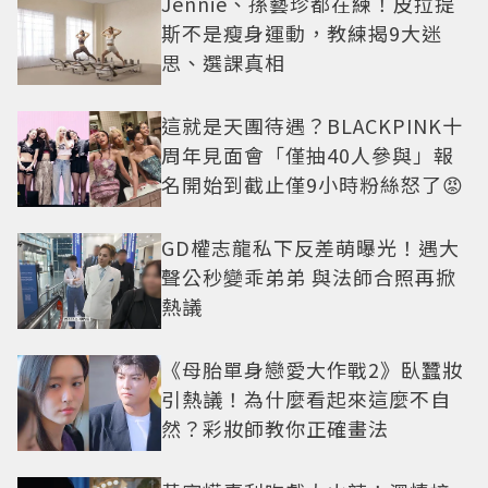
Jennie、孫藝珍都在練！皮拉提
斯不是瘦身運動，教練揭9大迷
思、選課真相
這就是天團待遇？BLACKPINK十
周年見面會「僅抽40人參與」報
名開始到截止僅9小時粉絲怒了😡
GD權志龍私下反差萌曝光！遇大
聲公秒變乖弟弟 與法師合照再掀
熱議
《母胎單身戀愛大作戰2》臥蠶妝
引熱議！為什麼看起來這麼不自
然？彩妝師教你正確畫法