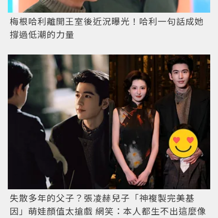
梅根哈利離開王室後近況曝光！哈利一句話成她
撐過低潮的力量
失散多年的父子？張凌赫兒子「神複製完美基
因」萌娃顏值太搶戲 網笑：本人都生不出這麼像