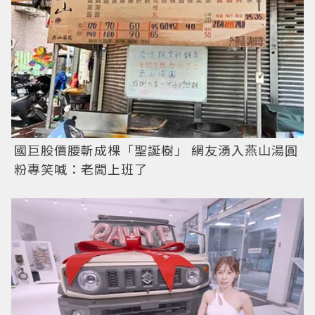
國巨股價腰斬成棵「聖誕樹」 網友湧入燕山湯圓
粉專笑喊：老闆上班了