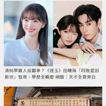
清純學霸人設翻車？《逐玉》田曦薇「四敗愛因
斯坦」智商、學歷全輾壓 網酸：天才全靠旁白