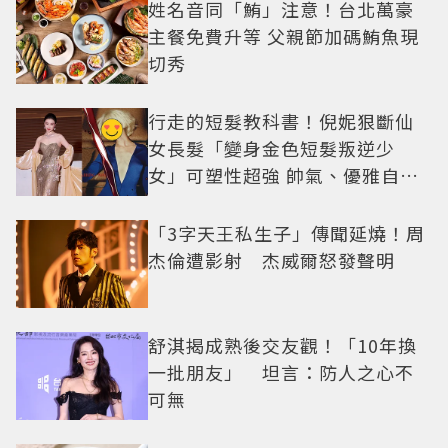
姓名音同「鮪」注意！台北萬豪
主餐免費升等 父親節加碼鮪魚現
切秀
行走的短髮教科書！倪妮狠斷仙
女長髮「變身金色短髮叛逆少
女」可塑性超強 帥氣、優雅自由
切換
「3字天王私生子」傳聞延燒！周
杰倫遭影射 杰威爾怒發聲明
舒淇揭成熟後交友觀！「10年換
一批朋友」 坦言：防人之心不
可無