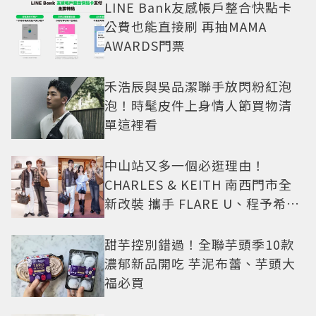
LINE Bank友感帳戶整合快點卡
公費也能直接刷 再抽MAMA
AWARDS門票
禾浩辰與吳品潔聯手放閃粉紅泡
泡！時髦皮件上身情人節買物清
單這裡看
中山站又多一個必逛理由！
CHARLES & KEITH 南西門市全
新改裝 攜手 FLARE U、程予希演
繹秋季時尚
甜芋控別錯過！全聯芋頭季10款
濃郁新品開吃 芋泥布蕾、芋頭大
福必買