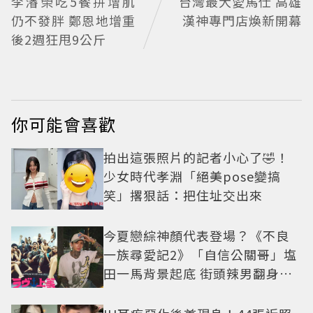
李濬榮吃5餐拼增肌
台灣最大愛馬仕 高雄
仍不發胖 鄭恩地增重
漢神專門店煥新開幕
後2週狂甩9公斤
你可能會喜歡
拍出這張照片的記者小心了🤣！
少女時代孝淵「絕美pose變搞
笑」撂狠話：把住址交出來
今夏戀綜神顏代表登場？《不良
一族尋愛記2》「自信公關哥」塩
田一馬背景起底 街頭辣男翻身當
老闆