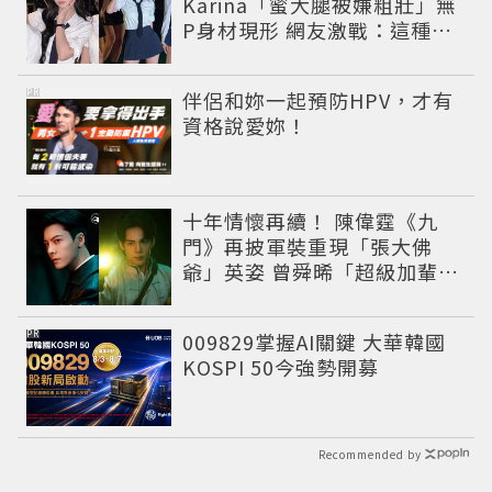
Karina「蜜大腿被嫌粗壯」無
P身材現形 網友激戰：這種身
材才頂
PR
伴侶和妳一起預防HPV，才有
資格說愛妳！
十年情懷再續！ 陳偉霆《九
門》再披軍裝重現「張大佛
爺」英姿 曾舜晞「超級加輩」
串起吳家宿命
PR
009829掌握AI關鍵 大華韓國
KOSPI 50今強勢開募
Recommended by