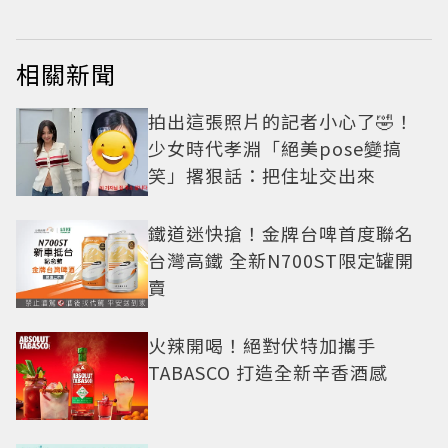
相關新聞
拍出這張照片的記者小心了🤣！
少女時代孝淵「絕美pose變搞
笑」撂狠話：把住址交出來
鐵道迷快搶！金牌台啤首度聯名
台灣高鐵 全新N700ST限定罐開
賣
火辣開喝！絕對伏特加攜手
TABASCO 打造全新辛香酒感