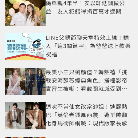
偽單親4年半！安以軒低調做公
益 友人犯錯得捐百萬才過關
LINE父親節聊天室特效上線！輸
入「這3關鍵字」為爸爸送上歡樂
祝福
最美小三只剩顏值？韓韶禧「挑
戰安海瑟薇經典角色」搭檔影帝
實習生被嘲：看截圖就感受到演
技
這次不當仙女改當帥姐！迪麗熱
巴「英倫老錢風西裝」造型帥翻
化身馬術師網喊：現代版李長歌