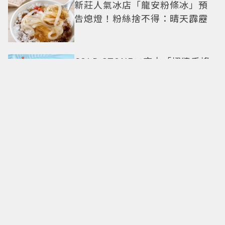
新莊人氣冰店「龍安粉條冰」預
告熄燈！粉絲捨不得：晴天霹靂
COLD STONE×麻古「招牌手搖
變冰淇淋」！人氣甜點
ChizCheese快閃台北
「2026 OPEN! RUN」12月6日開
跑！ 7大卡通IP、明星領跑熱血出
發
一身的流光傾瀉！梵克雅寶
Palmyre新作升級 彷如粉紅、湛
藍的鑽石瀑布