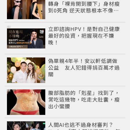
轉身「裸背開到腰下」身材瘦
到0死角 逆天狀態根本不像年
過半百
PR
立即諮詢HPV！是對自己健康
最好的投資，把握現在不嫌
晚！
偽單親4年半！安以軒低調做
公益 友人犯錯得捐百萬才過
關
PR
腹部脂肪的「剋星」找到了，
常吃這幾物，吃走大肚囊，瘦
出小蠻腰
人間AI也逃不過身材審判？