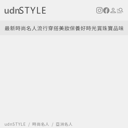
最新
時尚名人
流行穿搭
美妝保養
好時光
賞珠寶
品味
udnSTYLE
時尚名人
亞洲名人