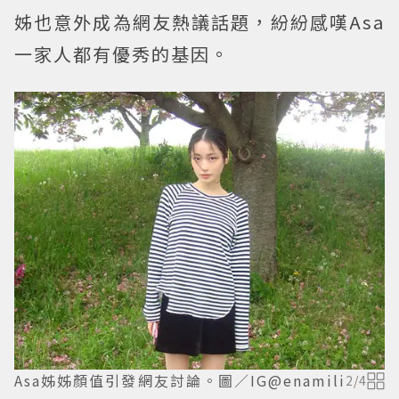
姊也意外成為網友熱議話題，紛紛感嘆Asa
一家人都有優秀的基因。
Asa姊姊顏值引發網友討論。圖／IG@enamili
2
/
4