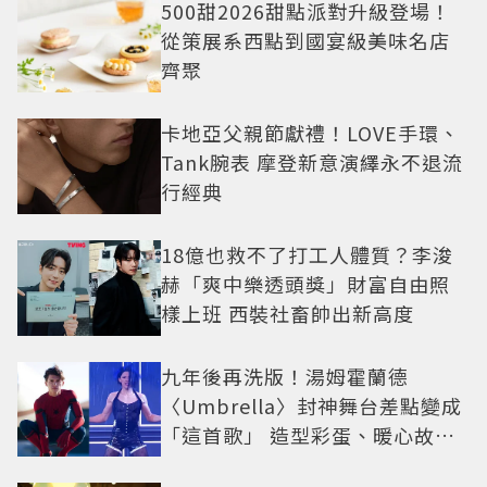
500甜2026甜點派對升級登場！
從策展系西點到國宴級美味名店
齊聚
卡地亞父親節獻禮！LOVE手環、
Tank腕表 摩登新意演繹永不退流
行經典
18億也救不了打工人體質？李浚
赫「爽中樂透頭獎」財富自由照
樣上班 西裝社畜帥出新高度
九年後再洗版！湯姆霍蘭德
〈Umbrella〉封神舞台差點變成
「這首歌」 造型彩蛋、暖心故事
一次公開