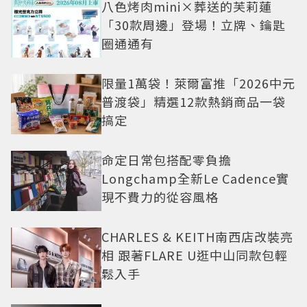
八色烤肉mini×葬送的芙莉蓮
「30款周邊」登場！立牌、鑰匙
圈通通有
限量1萬袋！萊爾富推「2026中元
普渡袋」精選12款熱銷商品一袋
搞定
命定日常包搭配零負擔
Longchamp全新Le Cadence實
現不費力的從容風格
CHARLES & KEITH南西店改裝亮
相 跟著FLARE U逛中山同款包輕
鬆入手