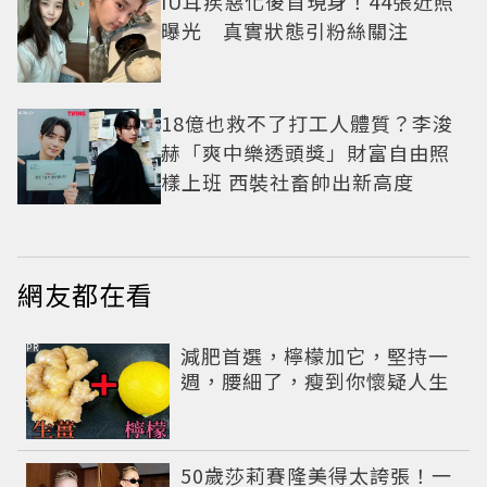
IU耳疾惡化後首現身！44張近照
曝光 真實狀態引粉絲關注
18億也救不了打工人體質？李浚
赫「爽中樂透頭獎」財富自由照
樣上班 西裝社畜帥出新高度
網友都在看
PR
減肥首選，檸檬加它，堅持一
週，腰細了，瘦到你懷疑人生
50歲莎莉賽隆美得太誇張！一