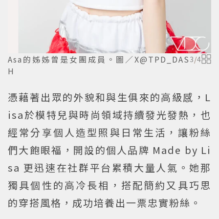
Asa的姊姊曾是女團成員。圖／X@TPD_DAS
3
/
4
H
憑藉著出眾的外貌和與生俱來的高級感，L
isa於模特兒與時尚領域持續發光發熱，也
經常分享個人造型照與日常生活，讓粉絲
們大飽眼福，開設的個人品牌 Made by Li
sa 更迅速在社群平台累積大量人氣。她那
獨具個性的高冷長相，搭配簡約又具巧思
的穿搭風格，成功培養出一票忠實粉絲。