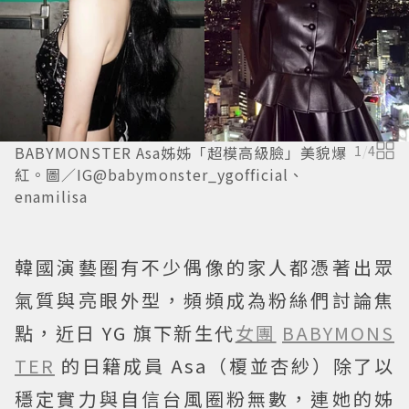
BABYMONSTER Asa姊姊「超模高級臉」美貌爆
1
/
4
紅。圖／IG@babymonster_ygofficial、
enamilisa
韓國演藝圈有不少偶像的家人都憑著出眾
氣質與亮眼外型，頻頻成為粉絲們討論焦
點，近日 YG 旗下新生代
女團
BABYMONS
TER
的日籍成員 Asa（榎並杏紗）除了以
穩定實力與自信台風圈粉無數，連她的姊