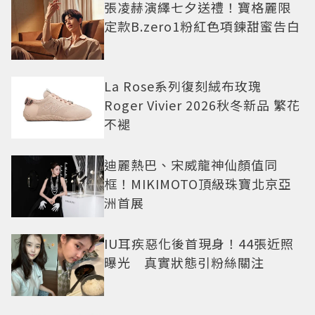
張凌赫演繹七夕送禮！寶格麗限
定款B.zero1粉紅色項鍊甜蜜告白
La Rose系列復刻絨布玫瑰
Roger Vivier 2026秋冬新品 繁花
不褪
迪麗熱巴、宋威龍神仙顏值同
框！MIKIMOTO頂級珠寶北京亞
洲首展
IU耳疾惡化後首現身！44張近照
曝光 真實狀態引粉絲關注