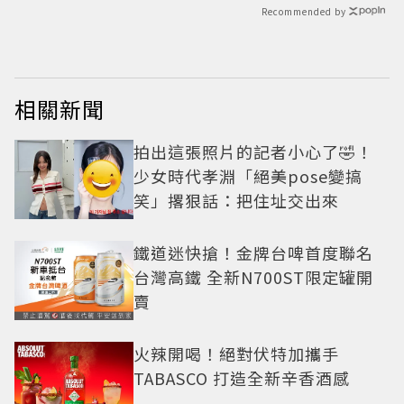
Recommended by
相關新聞
拍出這張照片的記者小心了🤣！
少女時代孝淵「絕美pose變搞
笑」撂狠話：把住址交出來
鐵道迷快搶！金牌台啤首度聯名
台灣高鐵 全新N700ST限定罐開
賣
火辣開喝！絕對伏特加攜手
TABASCO 打造全新辛香酒感