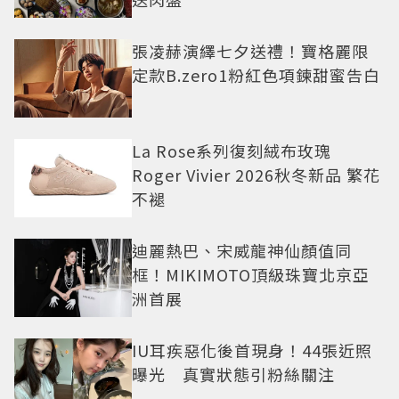
張凌赫演繹七夕送禮！寶格麗限
定款B.zero1粉紅色項鍊甜蜜告白
La Rose系列復刻絨布玫瑰
Roger Vivier 2026秋冬新品 繁花
不褪
迪麗熱巴、宋威龍神仙顏值同
框！MIKIMOTO頂級珠寶北京亞
洲首展
IU耳疾惡化後首現身！44張近照
曝光 真實狀態引粉絲關注