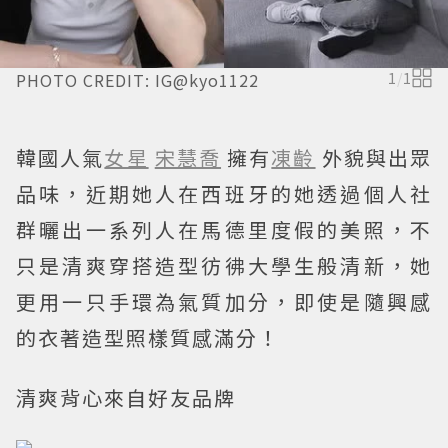
PHOTO CREDIT: IG@kyo1122
1
/
1
韓國人氣
女星
宋慧喬
擁有
凍齡
外貌與出眾
品味，近期她人在西班牙的她透過個人社
群曬出一系列人在馬德里度假的美照，不
只是清爽穿搭造型彷彿大學生般清新，她
更用一只手環為氣質加分，即使是隨興感
的衣著造型照樣質感滿分！
清爽背心來自好友品牌