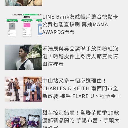
LINE Bank友感帳戶整合快點卡
公費也能直接刷 再抽MAMA
AWARDS門票
禾浩辰與吳品潔聯手放閃粉紅泡
泡！時髦皮件上身情人節買物清
單這裡看
中山站又多一個必逛理由！
CHARLES & KEITH 南西門市全
新改裝 攜手 FLARE U、程予希演
繹秋季時尚
甜芋控別錯過！全聯芋頭季10款
濃郁新品開吃 芋泥布蕾、芋頭大
福必買