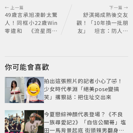
← 上一篇
下一篇 →
49歲言承旭凍齡太驚
舒淇揭成熟後交友
人！同框小22歲Win
觀！「10年換一批朋
零違和 《流星雨》
友」 坦言：防人之
萬人合唱超催淚
心不可無
你可能會喜歡
拍出這張照片的記者小心了🤣！
少女時代孝淵「絕美pose變搞
笑」撂狠話：把住址交出來
今夏戀綜神顏代表登場？《不良
一族尋愛記2》「自信公關哥」塩
田一馬背景起底 街頭辣男翻身當