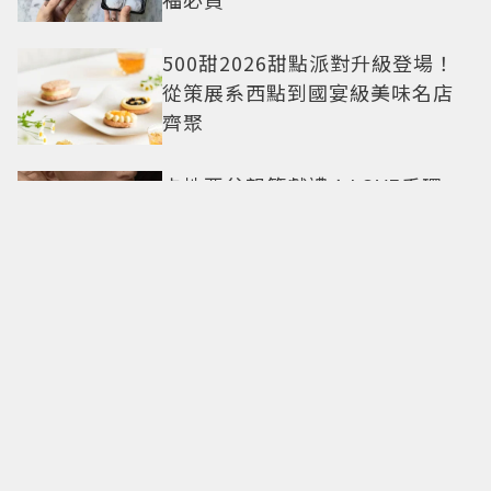
500甜2026甜點派對升級登場！
從策展系西點到國宴級美味名店
齊聚
卡地亞父親節獻禮！LOVE手環、
Tank腕表 摩登新意演繹永不退流
行經典
18億也救不了打工人體質？李浚
赫「爽中樂透頭獎」財富自由照
樣上班 西裝社畜帥出新高度
九年後再洗版！湯姆霍蘭德
〈Umbrella〉封神舞台差點變成
「這首歌」 造型彩蛋、暖心故事