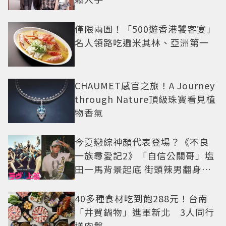
僅限兩團！「500遊香港饕客宴」
名人領路吃遍米其林、亞洲第一
CHAUMET感官之旅！A Journey
through Nature頂級珠寶看見植
物香氣
今夏戀綜神顏代表登場？《不良
一族尋愛記2》「自信公關哥」塩
田一馬背景起底 街頭辣男翻身當
老闆
40多種食材吃到飽288元！台南
「井賀鍋物」進軍新北 3人同行
送肉盤