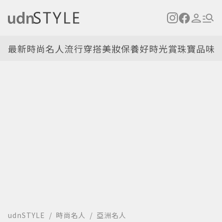
最新
時尚名人
流行穿搭
美妝保養
好時光
賞珠寶
品味
udnSTYLE
時尚名人
亞洲名人