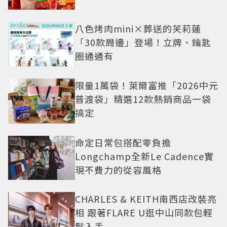
八色烤肉mini×葬送的芙莉蓮
「30款周邊」登場！立牌、鑰匙
圈通通有
限量1萬袋！萊爾富推「2026中元
普渡袋」精選12款熱銷商品一袋
搞定
命定日常包搭配零負擔
Longchamp全新Le Cadence實
現不費力的從容風格
CHARLES & KEITH南西店改裝亮
相 跟著FLARE U逛中山同款包輕
鬆入手