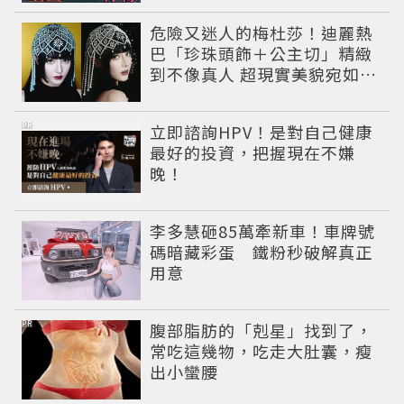
危險又迷人的梅杜莎！迪麗熱
巴「珍珠頭飾＋公主切」精緻
到不像真人 超現實美貌宛如神
女降臨
PR
立即諮詢HPV！是對自己健康
最好的投資，把握現在不嫌
晚！
李多慧砸85萬牽新車！車牌號
碼暗藏彩蛋 鐵粉秒破解真正
用意
PR
腹部脂肪的「剋星」找到了，
常吃這幾物，吃走大肚囊，瘦
出小蠻腰