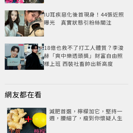
老闆
IU耳疾惡化後首現身！44張近照
曝光 真實狀態引粉絲關注
18億也救不了打工人體質？李浚
赫「爽中樂透頭獎」財富自由照
樣上班 西裝社畜帥出新高度
網友都在看
PR
減肥首選，檸檬加它，堅持一
週，腰細了，瘦到你懷疑人生