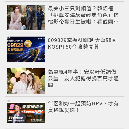
最美小三只剩顏值？韓韶禧
「挑戰安海瑟薇經典角色」搭
檔影帝實習生被嘲：看截圖就
感受到演技
PR
009829掌握AI關鍵 大華韓國
KOSPI 50今強勢開募
偽單親4年半！安以軒低調做
公益 友人犯錯得捐百萬才過
關
PR
伴侶和妳一起預防HPV，才有
資格說愛妳！