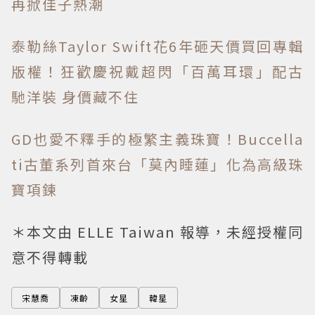
再掀佳子熱潮
泰勒絲Taylor Swift花6年砸天價買回專輯
版權！狂歡慶祝戴超閃「百萬耳環」配古
馳洋裝 身價藏不住
GD也愛不釋手的極繁主義珠寶！Buccella
ti古董系列首來台「莫內睡蓮」化為高級珠
寶項鍊
＊本文由 ELLE Taiwan 報導，未經授權同
意不得轉載
宋慧喬
凍齡
女星
韓星