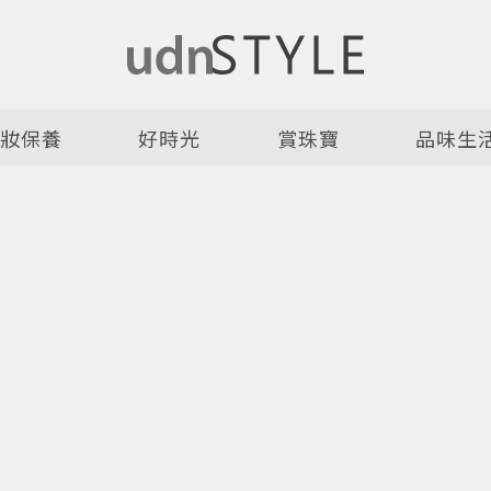
美妝保養
好時光
賞珠寶
品味生