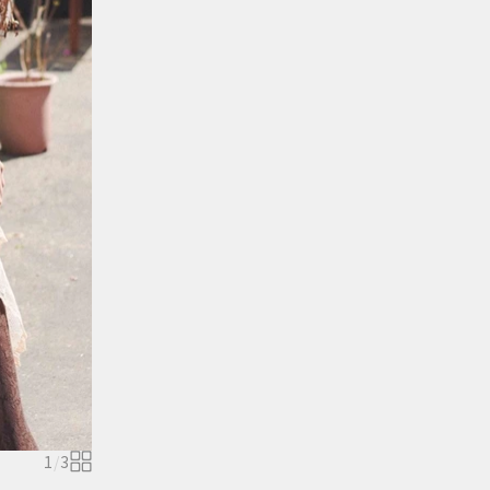
1
/
3