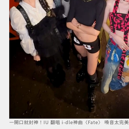
一開口就封神！IU 翻唱 i-dle神曲〈Fate〉 嗓音太完美。圖／