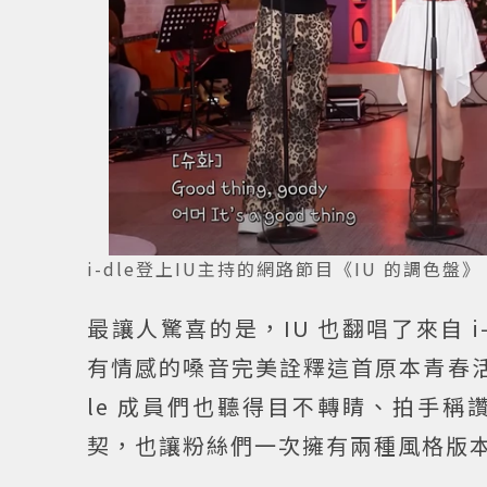
i-dle登上IU主持的網路節目《IU 的調色盤》。圖／
最讓人驚喜的是，IU 也翻唱了來自 i-
有情感的嗓音完美詮釋這首原本青春活
le 成員們也聽得目不轉睛、拍手
契，也讓粉絲們一次擁有兩種風格版