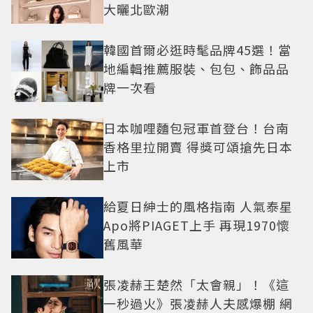
大曬北歐潮
韓國首爾必逛時髦品牌45選！當
地編輯推薦服裝、包包、飾品品
牌一次看
日本咖哩麵包冠軍首登台！台南
香格里拉開賣 得獎可頌搶先日本
上市
給夏日紳士的風格指南 人氣泰星
Apo將PIAGET上手 再現1970懷
舊風華
張凌赫王楚然「太會親」！《這
一秒過火》張凌赫人夫感爆棚 網