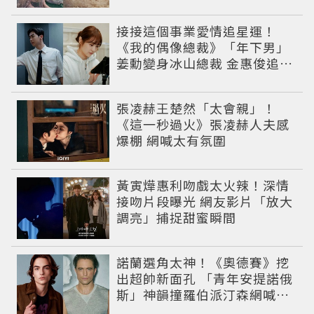
朦朧美感太仙
接接這個事業愛情追星運！
《我的偶像總裁》「年下男」
姜勳變身冰山總裁 金惠俊追星
成功還偶遇愛情
張凌赫王楚然「太會親」！
《這一秒過火》張凌赫人夫感
爆棚 網喊太有氛圍
黃寅燁惠利吻戲太火辣！深情
接吻片段曝光 網友影片「放大
調亮」捕捉甜蜜瞬間
諾蘭選角太神！《奧德賽》挖
出超帥新面孔 「青年安提諾俄
斯」神韻撞羅伯派汀森網喊：
夢回愛德華！