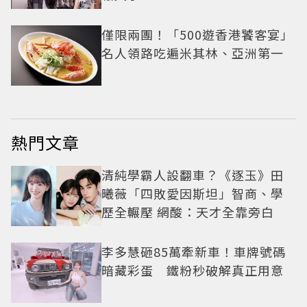
僅限兩團！「500遊香港饕客宴」
名人領路吃遍米其林、亞洲第一
熱門文章
清純學霸人設翻車？《逐玉》田
曦薇「四敗愛因斯坦」智商、學
歷全輾壓 網酸：天才全靠旁白
李多慧砸85萬牽新車！車牌號碼
暗藏彩蛋 鐵粉秒破解真正用意