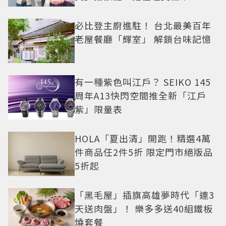
必比登主廚進駐！ 台北最美百年
老屋餐廳「輝室」 解鎖台味記憶
有一種紫色叫江戶？ SEIKO 145
周年A13快閃空間推全新「江戶
紫」限量表
HOLA「夏出清」開跑！精選4萬
件商品任2件5折 限定門市絕版品
5折起
「黑毛屋」插旗高雄夢時代「連3
天送肉盤」！ 樂多多送40組鐵板
燒套餐