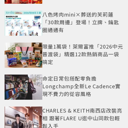
八色烤肉mini×葬送的芙莉蓮
「30款周邊」登場！立牌、鑰匙
圈通通有
限量1萬袋！萊爾富推「2026中元
普渡袋」精選12款熱銷商品一袋
搞定
命定日常包搭配零負擔
Longchamp全新Le Cadence實
現不費力的從容風格
CHARLES & KEITH南西店改裝亮
相 跟著FLARE U逛中山同款包輕
鬆入手