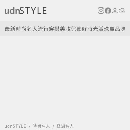
最新
時尚名人
流行穿搭
美妝保養
好時光
賞珠寶
品味
udnSTYLE
時尚名人
亞洲名人