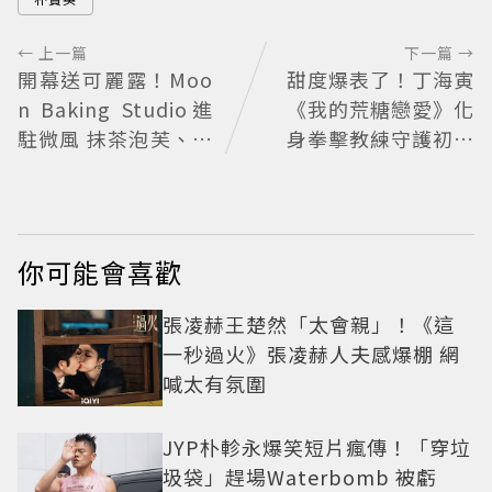
← 上一篇
下一篇 →
開幕送可麗露！Moo
甜度爆表了！丁海寅
n Baking Studio進
《我的荒糖戀愛》化
駐微風 抹茶泡芙、芒
身拳擊教練守護初戀
果塔上桌
失憶檢察官×假男友
打造今夏必看小甜劇
你可能會喜歡
張凌赫王楚然「太會親」！《這
一秒過火》張凌赫人夫感爆棚 網
喊太有氛圍
JYP朴軫永爆笑短片瘋傳！「穿垃
圾袋」趕場Waterbomb 被虧