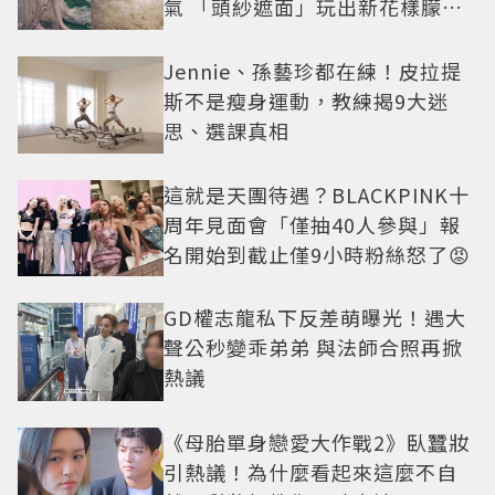
氣 「頭紗遮面」玩出新花樣朦朧
美感太仙
Jennie、孫藝珍都在練！皮拉提
斯不是瘦身運動，教練揭9大迷
思、選課真相
這就是天團待遇？BLACKPINK十
周年見面會「僅抽40人參與」報
名開始到截止僅9小時粉絲怒了😡
GD權志龍私下反差萌曝光！遇大
聲公秒變乖弟弟 與法師合照再掀
熱議
《母胎單身戀愛大作戰2》臥蠶妝
引熱議！為什麼看起來這麼不自