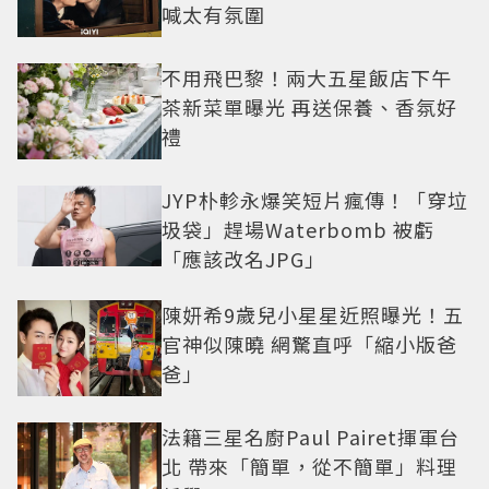
喊太有氛圍
不用飛巴黎！兩大五星飯店下午
茶新菜單曝光 再送保養、香氛好
禮
JYP朴軫永爆笑短片瘋傳！「穿垃
圾袋」趕場Waterbomb 被虧
「應該改名JPG」
陳妍希9歲兒小星星近照曝光！五
官神似陳曉 網驚直呼「縮小版爸
爸」
法籍三星名廚Paul Pairet揮軍台
北 帶來「簡單，從不簡單」料理