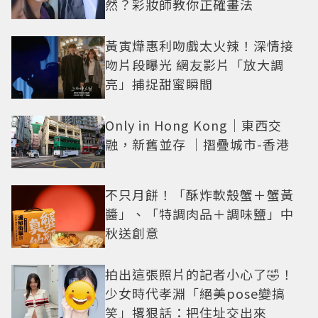
然？彩妝師教你正確畫法
黃寅燁惠利吻戲太火辣！深情接
吻片段曝光 網友影片「放大調
亮」捕捉甜蜜瞬間
Only in Hong Kong｜東西交
融，新舊並存 ｜摺疊城市-香港
不只月餅！「酥炸軟殼蟹＋蟹黃
醬」、「特調肉品＋調味鹽」中
秋送創意
拍出這張照片的記者小心了🤣！
少女時代孝淵「絕美pose變搞
笑」撂狠話：把住址交出來