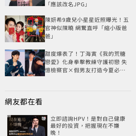
「應該改名JPG」
陳妍希9歲兒小星星近照曝光！五
官神似陳曉 網驚直呼「縮小版爸
爸」
甜度爆表了！丁海寅《我的荒糖
戀愛》化身拳擊教練守護初戀 失
憶檢察官×假男友打造今夏必看
小甜劇
網友都在看
PR
立即諮詢HPV！是對自己健康
最好的投資，把握現在不嫌
晚！