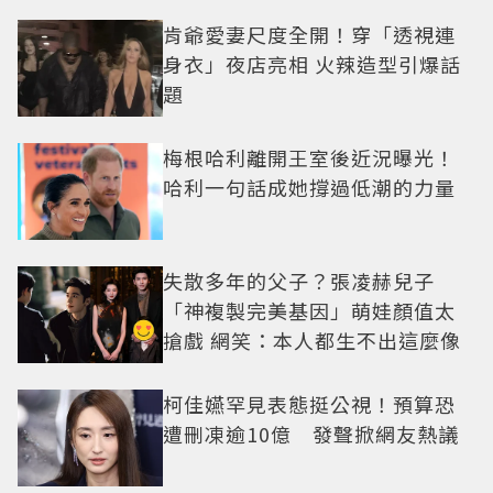
肯爺愛妻尺度全開！穿「透視連
身衣」夜店亮相 火辣造型引爆話
題
梅根哈利離開王室後近況曝光！
哈利一句話成她撐過低潮的力量
失散多年的父子？張凌赫兒子
「神複製完美基因」萌娃顏值太
搶戲 網笑：本人都生不出這麼像
柯佳嬿罕見表態挺公視！預算恐
遭刪凍逾10億 發聲掀網友熱議