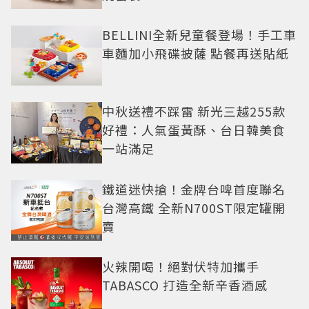
BELLINI全新兒童餐登場！手工車
車麵加小飛碟披薩 點餐再送貼紙
中秋送禮不踩雷 新光三越255款
好禮：人氣蛋黃酥、台日韓美食
一站滿足
鐵道迷快搶！金牌台啤首度聯名
台灣高鐵 全新N700ST限定罐開
賣
火辣開喝！絕對伏特加攜手
TABASCO 打造全新辛香酒感