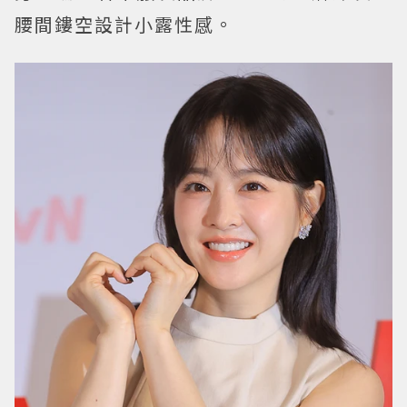
腰間鏤空設計小露性感。