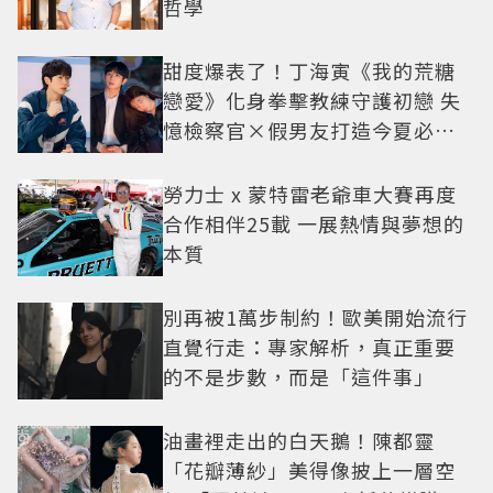
哲學
甜度爆表了！丁海寅《我的荒糖
戀愛》化身拳擊教練守護初戀 失
憶檢察官×假男友打造今夏必看
小甜劇
勞力士 x 蒙特雷老爺車大賽再度
合作相伴25載 一展熱情與夢想的
本質
別再被1萬步制約！歐美開始流行
直覺行走：專家解析，真正重要
的不是步數，而是「這件事」
油畫裡走出的白天鵝！陳都靈
「花瓣薄紗」美得像披上一層空