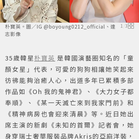
朴寶英。圖／IG @boyoung0212_official、達
1
/
3
志影像
35歲韓星
朴寶英
是韓國演藝圈知名的「童
顏女星」代表，可愛的狗狗相讓她笑起來
彷彿能夠治癒人心，出道多年已累積多部
作品如《Oh 我的鬼神君》、《大力女子都
奉順》、《某一天滅亡來到我家門前》和
《精神病房也會迎來清晨》等。近日她出
席主演的新劇《未知的首爾》記者會，她
身穿瑞士奢華服裝品牌Akris的亞麻洋裝，