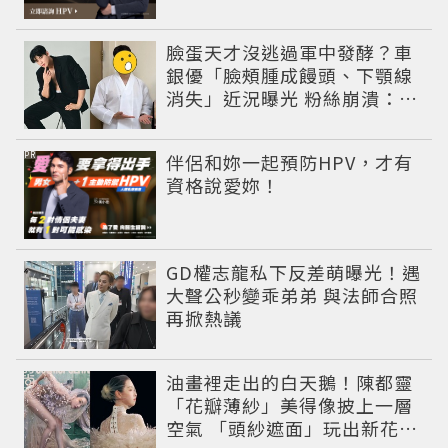
臉蛋天才沒逃過軍中發酵？車
銀優「臉頰腫成饅頭、下顎線
消失」近況曝光 粉絲崩潰：空
氣有酵母😭
PR
伴侶和妳一起預防HPV，才有
資格說愛妳！
GD權志龍私下反差萌曝光！遇
大聲公秒變乖弟弟 與法師合照
再掀熱議
油畫裡走出的白天鵝！陳都靈
「花瓣薄紗」美得像披上一層
空氣 「頭紗遮面」玩出新花樣