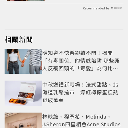
Recommended by
相關新聞
明知道不快樂卻離不開！揭開
「有毒關係」的情感陷阱 那些讓
人反覆回頭的「毒愛」為何比菸
還難戒？
中秋送禮新戰場！法式甜點、北
海道乳酪搶市 爆紅檸檬蛋糕熱
銷破萬顆
林映維、程予希、Melinda、
J.Sheron四星相會Acne Studios