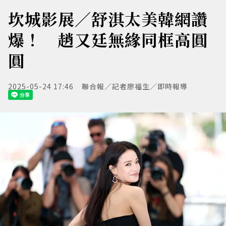
坎城影展／舒淇太美韓網讚
爆！ 趙又廷無緣同框高圓
圓
2025-05-24 17:46
聯合報／記者廖福生／即時報導