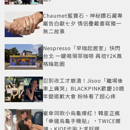
Chaumet藍寶石、神秘鑽石藏專
屬告白獻七夕 情侶疊戴書寫獨一
無二故事
Nespresso「早咖起居室」快閃
台北 一鍵喝現萃咖啡 再扭Y2K風
格鑰匙圈
忍到收工才崩潰！Jisoo「離場後
車上痛哭」BLACKPINK歡慶10週
年變道歉大會 粉絲看了超心疼
崔傘同款小烏龜爆紅！韓星正瘋
「幸運烏龜手機貼」，TWICE娜
璉、KIOF也貼上求好運