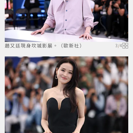
趙又廷現身坎城影展。（歐新社）
3
/
4