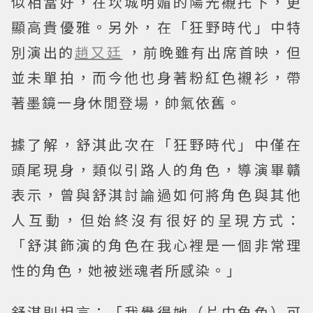
似相當好，在坎城明媚的陽光襯托下，更
顯高貴優雅。另外，在「狂野時代」中特
別演出的
趙又廷
，前晚雖有出席首映，但
並未單拍，而今他也身著粉紅色襯衫，帶
著墨鏡一身休閒登場，帥氣依舊。
據了解，舒淇此次在「狂野時代」中僅在
頭尾現身，類似引路人的角色，導演畢贛
表示，曾與舒淇討論過如何將角色與其他
人互動，但始終沒有很好的呈現方式：
「舒淇飾演的角色在我心裡是一個非常理
性的角色，她被迷魂者所感染。」
舒淇則坦言：「我覺得她（片中角色）可