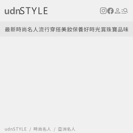
最新
時尚名人
流行穿搭
美妝保養
好時光
賞珠寶
品味
udnSTYLE
時尚名人
亞洲名人