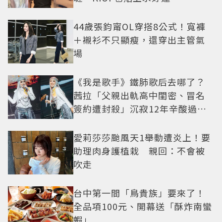
44歲張鈞甯OL穿搭8公式！寬褲
＋襯衫不只顯瘦，還穿出主管氣
場
《我是歌手》鐵肺歌后去哪了？
茜拉「父親出軌高中閨密、冒名
簽約遭封殺」沉寂12年辛酸過往
曝光
愛莉莎莎颱風天1舉動遭炎上！要
助理肉身護植栽 親回：不會被
吹走
台中第一間「鳥貴族」要來了！
全品項100元、開幕送「酥炸南蠻
蝦」