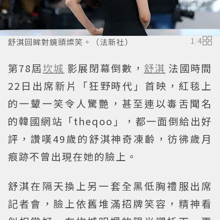
舒淇回眸對鏡頭燦笑。（法新社）
1
/
4
第78屆
坎城
影展閉幕倒數，
舒淇
法國時間
22日出席新片「狂野時代」首映，紅毯上
的一顰一笑令人驚艷，甚至連以毒舌聞名
的韓國網站「theqoo」，都一面倒給出好
評，讚嘆49歲的舒淇神奇凍齡，彷彿歲月
痕跡不曾出現在她的臉上。
舒淇在隔天換上另一套全黑低胸禮服出席
記者會，臉上依舊堆滿招牌笑容，精神看