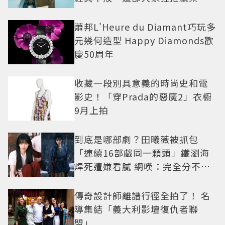
蕭邦L'Heure du Diamant巧玩多
元幾何造型 Happy Diamonds歡
慶50周年
收藏一段別具意義的時尚史和電
影史！「穿Prada的惡魔2」衣櫥
9月上拍
到底是哪部劇？田曦薇被抓包
「連續16部戲同一顆頭」鐵瀏海
焊死遭嫌看膩 網嘆：完全分不出
角色
傳奇設計師離譜行徑全拍了！ 名
導集結「義大利影壇復仇者聯
盟」