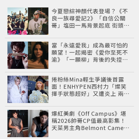
今夏戀綜神顏代表登場？《不
良一族尋愛記2》「自信公關
哥」塩田一馬背景起底 街頭辣
男翻身當老闆
當「永遠愛我」成為最可怕的
願望！一起揭密《愛你至死不
渝》「一願柳」背後的失控愛
情與爆紅之路
捲粉絲Mina輕生爭議後首露
面！ENHYPEN西村力「燦笑
揮手狀態超好」又遭炎上 兩派
網友戰翻
爆紅美劇《Off Campus》堪
稱2026帥哥CP值最高影集！
天菜男主角Belmont Cameli
到配角介紹總整理，IG穿搭滿