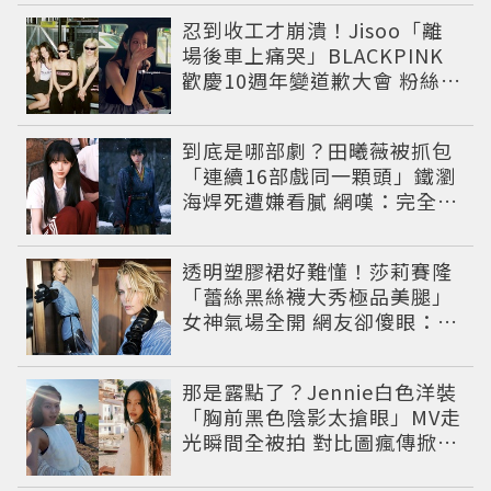
滿費洛蒙
忍到收工才崩潰！Jisoo「離
場後車上痛哭」BLACKPINK
歡慶10週年變道歉大會 粉絲看
了超心疼
到底是哪部劇？田曦薇被抓包
「連續16部戲同一顆頭」鐵瀏
海焊死遭嫌看膩 網嘆：完全分
不出角色
透明塑膠裙好難懂！莎莉賽隆
「蕾絲黑絲襪大秀極品美腿」
女神氣場全開 網友卻傻眼：造
型根本靠臉撐
那是露點了？Jennie白色洋裝
「胸前黑色陰影太搶眼」MV走
光瞬間全被拍 對比圖瘋傳掀論
戰