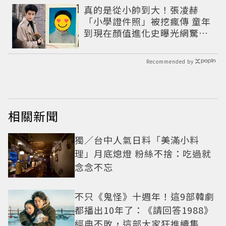
真的是從小帥到大！張凌赫
「小學證件照」被挖瘋傳 童年
到現在顏值進化史曝光網驚：
完全等比例長大
Recommended by
相關新聞
獨／台中人氣日料「美滿小料
理」月底熄燈 粉絲不捨：吃過就
念念不忘
不只《鬼怪》十週年！這9部韓劇
都播出10年了：《請回答1988》
經典不敗，這部大家狂推續集