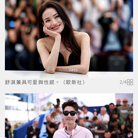
舒淇兼具可愛與性感。（歐新社）
2
/
4