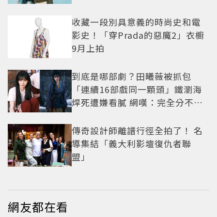
收藏一段別具意義的時尚史和電
影史！「穿Prada的惡魔2」衣櫥
9月上拍
到底是哪部劇？田曦薇被抓包
「連續16部戲同一顆頭」鐵瀏海
焊死遭嫌看膩 網嘆：完全分不出
角色
傳奇設計師離譜行徑全拍了！ 名
導集結「義大利影壇復仇者聯
盟」
網友都在看