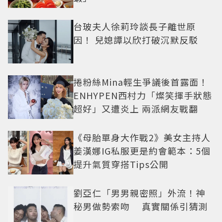
台玻夫人徐莉玲談長子離世原
因！ 兒媳譚以欣打破沉默反駁
捲粉絲Mina輕生爭議後首露面！
ENHYPEN西村力「燦笑揮手狀態
超好」又遭炎上 兩派網友戰翻
《母胎單身大作戰2》美女主持人
姜漢娜IG私服更是約會範本：5個
提升氣質穿搭Tips公開
劉亞仁「男男親密照」外流！神
秘男做勢索吻 真實關係引猜測