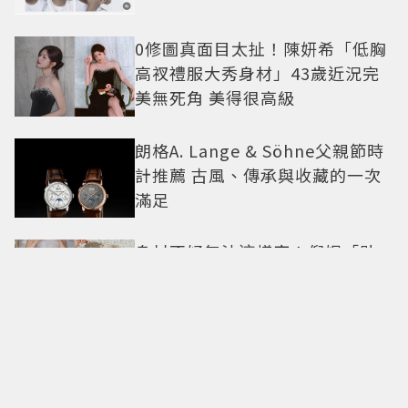
0修圖真面目太扯！陳妍希「低胸
高衩禮服大秀身材」43歲近況完
美無死角 美得很高級
朗格A. Lange & Söhne父親節時
計推薦 古風、傳承與收藏的一次
滿足
身材不好無法這樣穿！倪妮「貼
身洋裝曲線一覽無遺」38歲尺度
全開 帥氣又火辣散發獨特魅力
美神降臨華山！TWICE MINA首度
單飛訪台「自曝最想做這事」360
度0死角美貌保養祕訣一次公開