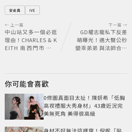
安俞真
IVE
← 上一篇
下一篇 →
中山站又多一個必逛
GD權志龍私下反差
理由！CHARLES & K
萌曝光！遇大聲公秒
EITH 南西門市全新
變乖弟弟 與法師合照
改裝 攜手 FLARE
再掀熱議
U、程予希演繹秋季
時尚
你可能會喜歡
0修圖真面目太扯！陳妍希「低胸
高衩禮服大秀身材」43歲近況完
美無死角 美得很高級
身材不好無法這樣穿！倪妮「貼