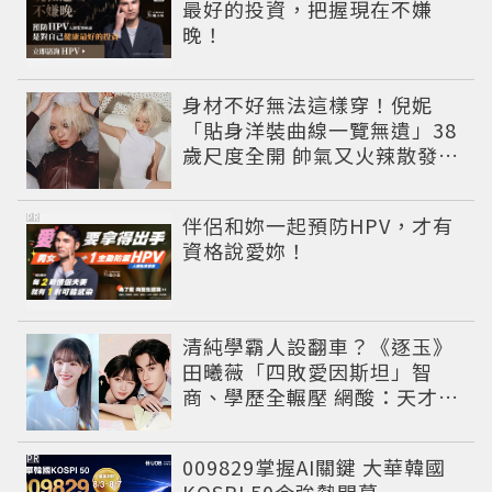
最好的投資，把握現在不嫌
晚！
身材不好無法這樣穿！倪妮
「貼身洋裝曲線一覽無遺」38
歲尺度全開 帥氣又火辣散發獨
特魅力
PR
伴侶和妳一起預防HPV，才有
資格說愛妳！
清純學霸人設翻車？《逐玉》
田曦薇「四敗愛因斯坦」智
商、學歷全輾壓 網酸：天才全
靠旁白
PR
009829掌握AI關鍵 大華韓國
KOSPI 50今強勢開募