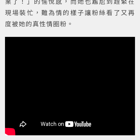
業了！」的愉悅感，而她也尷尬到趕緊在
現場裝忙，難為情的樣子讓粉絲看了又再
度被她的真性情圈粉。