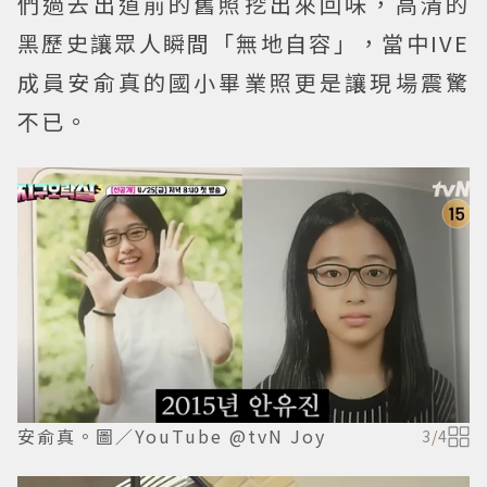
們過去出道前的舊照挖出來回味，高清的
黑歷史讓眾人瞬間「無地自容」，當中IVE
成員安俞真的國小畢業照更是讓現場震驚
不已。
安俞真。圖／YouTube @tvN Joy
3
/
4