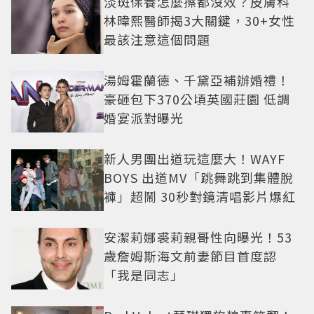
淡斑保養怎麼擦都沒效？皮膚科
林暐熙醫師揭3大關鍵，30+女性
最該注意這個問題
湯姆霍蘭德、千黛亞補辦婚禮！
豪砸包下370公頃英國莊園 低調
婚宴派對曝光
新人男團出道玩這麼大！WAYF
BOYS 出道MV「跳舞跳到集體脫
褲」超鬧 30秒對鏡清唱影片爆紅
安潔莉娜裘莉親哥性向曝光！53
歲詹姆斯海文前妻節目首度認
「我是同志」