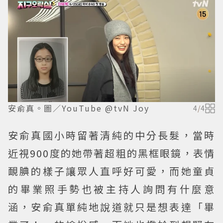
安俞真。圖／YouTube @tvN Joy
4
/
4
安俞真國小時留著清純的中分長髮，當時
近視900度的她帶著超粗的黑框眼鏡，表情
靦腆的樣子讓眾人直呼好可愛，而她童貞
的畢業照手勢也被主持人詢問有什麼意
涵，安俞真單純地說道就只是想表達「畢