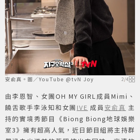
安俞真。圖／YouTube @tvN Joy
2
/
4
由李恩智、女團OH MY GIRL成員Mimi、
饒舌歌手李泳知和女團
IVE
成員
安俞真
主
持的實境秀節目《Biong Biong地球娛樂
室3》擁有超高人氣，近日節目組將主持群