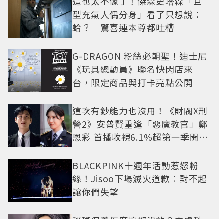
這也太不像了！傑森史塔森「巨
型充氣人偶分身」看了只想說：
蛤？ 驚喜連本尊都吐槽
G-DRAGON 粉絲必朝聖！迪士尼
《玩具總動員》聯名快閃店來
台，限定商品與打卡亮點公開
這次有鈔能力也沒用！《財閥X刑
警2》安普賢重逢「惡魔教官」鄭
恩彩 首播收視6.1%超第一季開紅
盤
BLACKPINK十週年活動惹怒粉
絲！Jisoo下場滅火道歉：對不起
讓你們失望