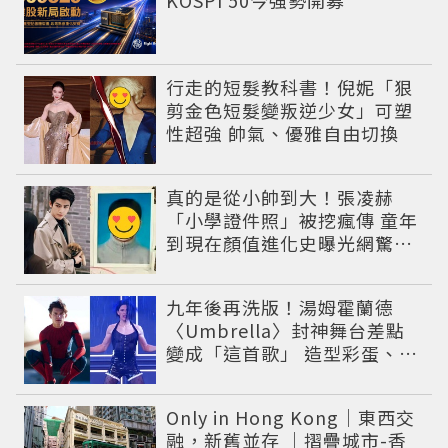
行走的短髮教科書！倪妮「狠
剪金色短髮變叛逆少女」可塑
性超強 帥氣、優雅自由切換
真的是從小帥到大！張凌赫
「小學證件照」被挖瘋傳 童年
到現在顏值進化史曝光網驚：
完全等比例長大
九年後再洗版！湯姆霍蘭德
〈Umbrella〉封神舞台差點
變成「這首歌」 造型彩蛋、暖
心故事一次公開
Only in Hong Kong｜東西交
融，新舊並存 ｜摺疊城市-香