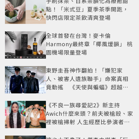
手刷抹茶、日系茶韻化為療癒甜
點！「米弎豆」夏季茶季開跑，
快閃店限定茶飲清爽登場
全球首發在台灣！麥卡倫
Harmony最終章「椰風煖韻」 桃
園機場限量登場
東野圭吾神作翻拍！「嫌犯家
人、被害人遺族聯手」命案真相
竟動搖 《天使與蝙蝠》超越懸
疑框架展開
《不良一族尋愛記2》新主持
Awich什麼來頭？前夫被槍殺、家
裡被槍掃射 人生經歷比參演者還
抓馬！