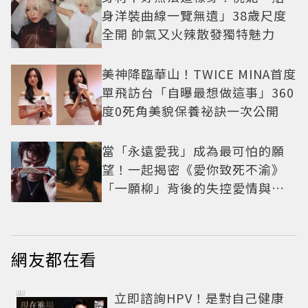
身洋裝曲線一覽無遺」38歲尺度
全開 帥氣又火辣散發獨特魅力
美神降臨華山！TWICE MINA首度
單飛訪台「自曝最想做這事」360
度0死角美貌保養祕訣一次公開
當「永遠愛我」成為最可怕的願
望！一起揭密《愛你致死不渝》
「一願柳」背後的失控愛情與爆
紅之路
網友都在看
PR
立即諮詢HPV！是對自己健康