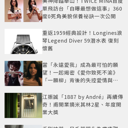
美神降臨華山！TWICE MINA首度
單飛訪台「自曝最想做這事」360
度0死角美貌保養祕訣一次公開
重返1959經典設計！Longines浪
琴Legend Diver 59潛水表 復刻
懷舊
當「永遠愛我」成為最可怕的願
望！一起揭密《愛你致死不渝》
「一願柳」背後的失控愛情與爆
紅之路
江振誠「1887 by André」再續傳
奇！甫開業摘米其林2星、年度開
業大獎