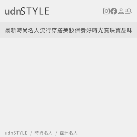
最新
時尚名人
流行穿搭
美妝保養
好時光
賞珠寶
品味
udnSTYLE
時尚名人
亞洲名人