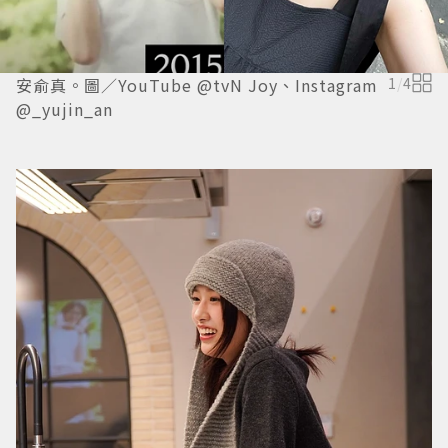
安俞真。圖／YouTube @tvN Joy、Instagram
1
/
4
@_yujin_an