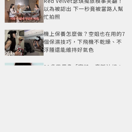
Red Velvet瑟琪獨旅糗事笑翻！
以為被認出 下一秒竟被當路人幫
忙拍照
機上保養怎麼做？空姐也在用的7
個保濕技巧，下飛機不乾燥、不
浮腫還能維持好氣色
29歲男偶像「寵粉」竟踩法規！
遭警方約談後現身籲粉絲守法
7-ELEVEN哈根達斯限時優惠再加
碼 迷你杯、雪糕、雪酥「買10送
13」