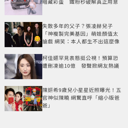
暗藏彩蛋 鐵粉秒破解真正用意
失散多年的父子？張凌赫兒子
「神複製完美基因」萌娃顏值太
搶戲 網笑：本人都生不出這麼像
柯佳嬿罕見表態挺公視！預算恐
遭刪凍逾10億 發聲掀網友熱議
陳妍希9歲兒小星星近照曝光！五
官神似陳曉 網驚直呼「縮小版爸
爸」
肯德基×新世紀福音戰士聯名