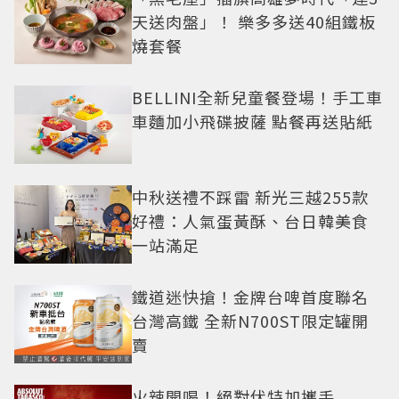
天送肉盤」！ 樂多多送40組鐵板
燒套餐
BELLINI全新兒童餐登場！手工車
車麵加小飛碟披薩 點餐再送貼紙
中秋送禮不踩雷 新光三越255款
好禮：人氣蛋黃酥、台日韓美食
一站滿足
鐵道迷快搶！金牌台啤首度聯名
台灣高鐵 全新N700ST限定罐開
賣
火辣開喝！絕對伏特加攜手