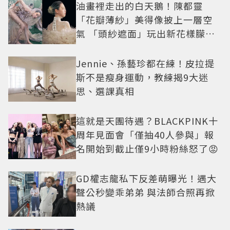
油畫裡走出的白天鵝！陳都靈
「花瓣薄紗」美得像披上一層空
氣 「頭紗遮面」玩出新花樣朦朧
美感太仙
Jennie、孫藝珍都在練！皮拉提
斯不是瘦身運動，教練揭9大迷
思、選課真相
這就是天團待遇？BLACKPINK十
周年見面會「僅抽40人參與」報
名開始到截止僅9小時粉絲怒了😡
GD權志龍私下反差萌曝光！遇大
聲公秒變乖弟弟 與法師合照再掀
熱議