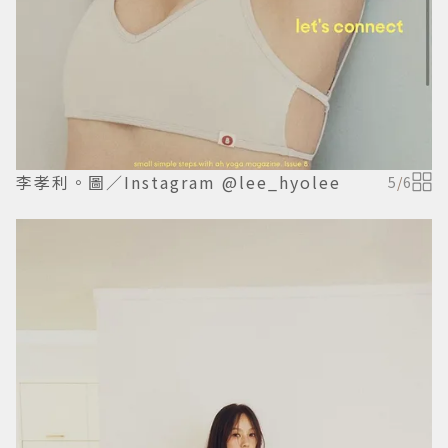
李孝利。圖／Instagram @lee_hyolee
5
/
6