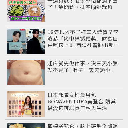
一週有感！肚子整個都消下去
了！免節食，排空順暢就夠
18億也救不了打工人體質？李
浚赫「爽中樂透頭獎」財富自
由照樣上班 西裝社畜帥出新高
度
PR
起床就先做件事，沒三天小腹
就不見了! 肚子一天天變小！
日本都會女性愛用包
BONAVENTURA首登台 隋棠
最愛它可以真正融入生活
PR
檸檬搭配它，臉上斑點全部消