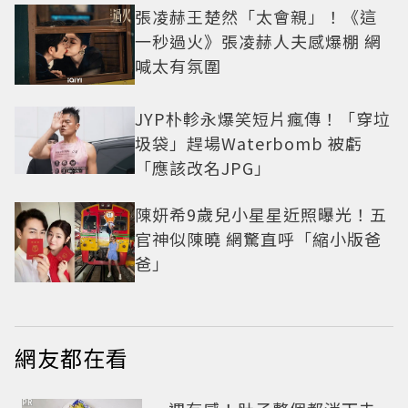
張凌赫王楚然「太會親」！《這
一秒過火》張凌赫人夫感爆棚 網
喊太有氛圍
JYP朴軫永爆笑短片瘋傳！「穿垃
圾袋」趕場Waterbomb 被虧
「應該改名JPG」
陳妍希9歲兒小星星近照曝光！五
官神似陳曉 網驚直呼「縮小版爸
爸」
網友都在看
PR