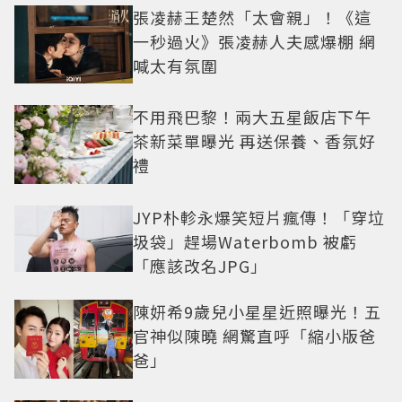
張凌赫王楚然「太會親」！《這
一秒過火》張凌赫人夫感爆棚 網
喊太有氛圍
不用飛巴黎！兩大五星飯店下午
茶新菜單曝光 再送保養、香氛好
禮
JYP朴軫永爆笑短片瘋傳！「穿垃
圾袋」趕場Waterbomb 被虧
「應該改名JPG」
陳妍希9歲兒小星星近照曝光！五
官神似陳曉 網驚直呼「縮小版爸
爸」