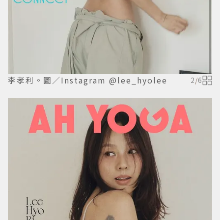
李孝利。圖／Instagram @lee_hyolee
2
/
6