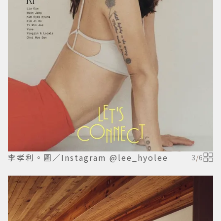
李孝利。圖／Instagram @lee_hyolee
3
/
6