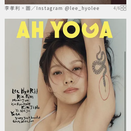
李孝利。圖／Instagram @lee_hyolee
4
/
6