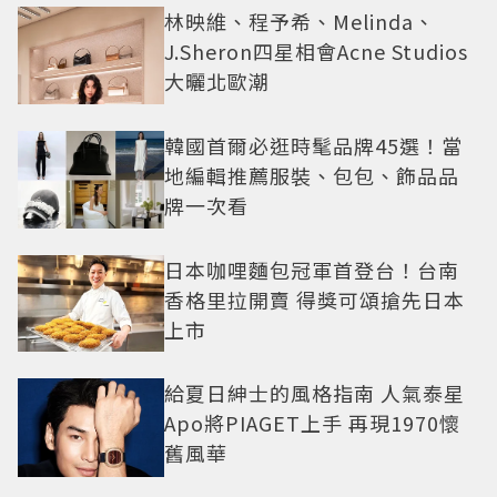
林映維、程予希、Melinda、
J.Sheron四星相會Acne Studios
大曬北歐潮
韓國首爾必逛時髦品牌45選！當
地編輯推薦服裝、包包、飾品品
牌一次看
日本咖哩麵包冠軍首登台！台南
香格里拉開賣 得獎可頌搶先日本
上市
給夏日紳士的風格指南 人氣泰星
Apo將PIAGET上手 再現1970懷
舊風華