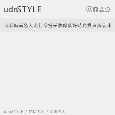
最新
時尚名人
流行穿搭
美妝保養
好時光
賞珠寶
品味
udnSTYLE
時尚名人
亞洲名人