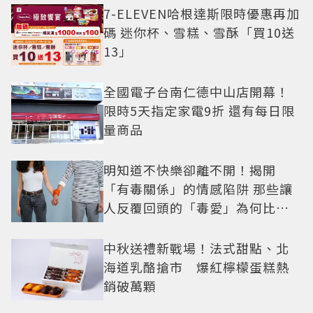
7-ELEVEN哈根達斯限時優惠再加
碼 迷你杯、雪糕、雪酥「買10送
13」
全國電子台南仁德中山店開幕！
限時5天指定家電9折 還有每日限
量商品
明知道不快樂卻離不開！揭開
「有毒關係」的情感陷阱 那些讓
人反覆回頭的「毒愛」為何比菸
還難戒？
中秋送禮新戰場！法式甜點、北
海道乳酪搶市 爆紅檸檬蛋糕熱
銷破萬顆