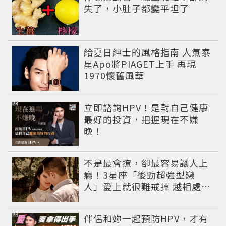
失了，小肚子都變平坦了
給夏日紳士的風格指南 人氣泰
星Apo將PIAGET上手 再現
1970懷舊風華
PR
立即諮詢HPV！是對自己健康
最好的投資，把握現在不嫌
晚！
不是最會撩，卻最容易讓人上
癮！3星座「後勁超強型戀
人」愛上就很難戒掉 越相處越
有魅力
PR
伴侶和妳一起預防HPV，才有