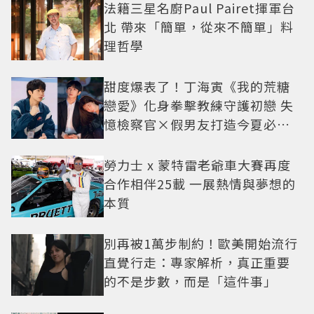
法籍三星名廚Paul Pairet揮軍台
北 帶來「簡單，從來不簡單」料
理哲學
甜度爆表了！丁海寅《我的荒糖
戀愛》化身拳擊教練守護初戀 失
憶檢察官×假男友打造今夏必看
小甜劇
勞力士 x 蒙特雷老爺車大賽再度
合作相伴25載 一展熱情與夢想的
本質
別再被1萬步制約！歐美開始流行
直覺行走：專家解析，真正重要
的不是步數，而是「這件事」