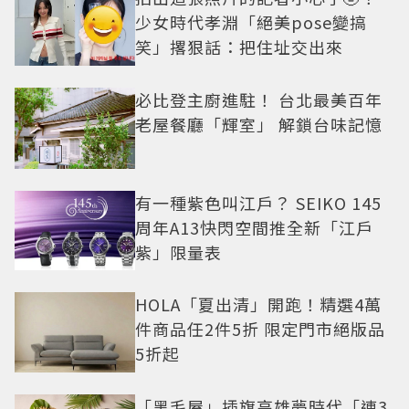
少女時代孝淵「絕美pose變搞
笑」撂狠話：把住址交出來
必比登主廚進駐！ 台北最美百年
老屋餐廳「輝室」 解鎖台味記憶
有一種紫色叫江戶？ SEIKO 145
周年A13快閃空間推全新「江戶
紫」限量表
HOLA「夏出清」開跑！精選4萬
件商品任2件5折 限定門市絕版品
5折起
「黑毛屋」插旗高雄夢時代「連3