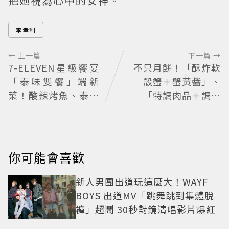
把她視為心中的女神。
李孝利
← 上一篇
下一篇 →
7-ELEVEN星級饗宴
不只月餅！「酥炸軟
「泰味雙饗」端新
殼蟹＋蟹黃醬」、
菜！酸辣烤魚、泰奶
「特調肉品＋調味
提拉米蘇快嘗鮮
鹽」中秋送創意
你可能會喜歡
新人男團出道玩這麼大！WAYF
BOYS 出道MV「跳舞跳到集體脫
褲」超鬧 30秒對鏡清唱影片爆紅