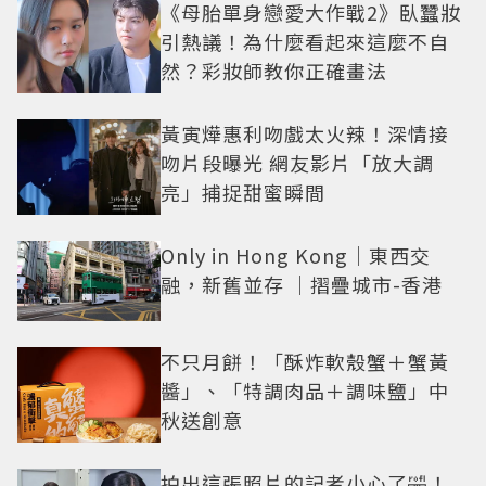
《母胎單身戀愛大作戰2》臥蠶妝
引熱議！為什麼看起來這麼不自
然？彩妝師教你正確畫法
黃寅燁惠利吻戲太火辣！深情接
吻片段曝光 網友影片「放大調
亮」捕捉甜蜜瞬間
Only in Hong Kong｜東西交
融，新舊並存 ｜摺疊城市-香港
不只月餅！「酥炸軟殼蟹＋蟹黃
醬」、「特調肉品＋調味鹽」中
秋送創意
拍出這張照片的記者小心了🤣！