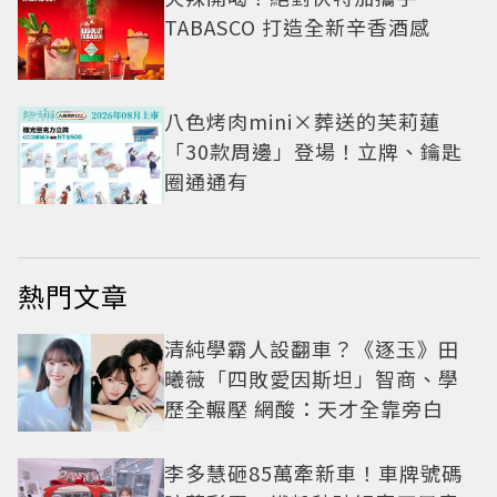
TABASCO 打造全新辛香酒感
八色烤肉mini×葬送的芙莉蓮
「30款周邊」登場！立牌、鑰匙
圈通通有
熱門文章
清純學霸人設翻車？《逐玉》田
曦薇「四敗愛因斯坦」智商、學
歷全輾壓 網酸：天才全靠旁白
李多慧砸85萬牽新車！車牌號碼