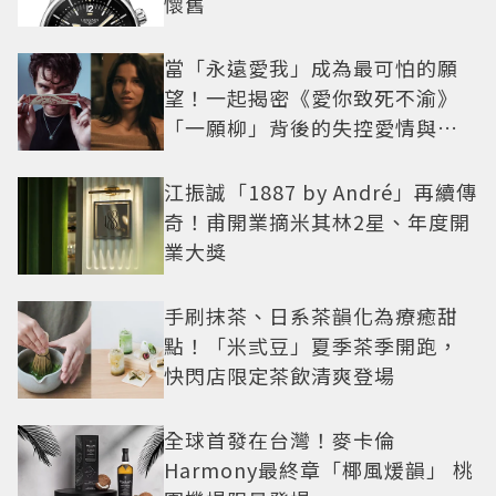
懷舊
當「永遠愛我」成為最可怕的願
望！一起揭密《愛你致死不渝》
「一願柳」背後的失控愛情與爆
紅之路
江振誠「1887 by André」再續傳
奇！甫開業摘米其林2星、年度開
業大獎
手刷抹茶、日系茶韻化為療癒甜
點！「米弎豆」夏季茶季開跑，
快閃店限定茶飲清爽登場
全球首發在台灣！麥卡倫
Harmony最終章「椰風煖韻」 桃