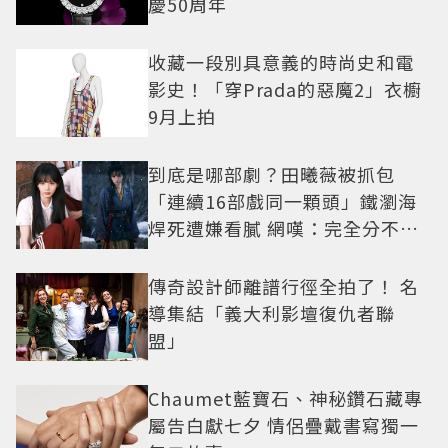
慶50周年
收藏一段別具意義的時尚史和電
影史！「穿Prada的惡魔2」衣櫥
9月上拍
到底是哪部劇？田曦薇被抓包
「連續16部戲同一顆頭」鐵瀏海
焊死遭嫌看膩 網嘆：完全分不出
角色
傳奇設計師離譜行徑全拍了！ 名
導集結「義大利影壇復仇者聯
盟」
Chaumet藍寶石、神秘鑽石藏專
屬告白獻七夕 情侶疊戴書寫獨一