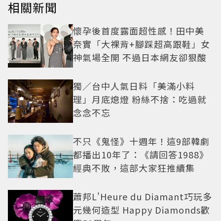
相關新聞
懷孕後首度露面超性感！田中美
奈實「大裸背+腳踩超高跟鞋」女
神氣場全開 不過日本網友卻狠酸
獨／台中人氣日料「美滿小料
理」月底熄燈 粉絲不捨：吃過就
念念不忘
不只《鬼怪》十週年！這9部韓劇
都播出10年了：《請回答1988》
經典不敗，這部大家狂推續集
蕭邦L'Heure du Diamant巧玩多
元幾何造型 Happy Diamonds歡