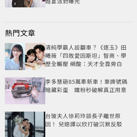
婚宴派對曝光
熱門文章
清純學霸人設翻車？《逐玉》田
曦薇「四敗愛因斯坦」智商、學
歷全輾壓 網酸：天才全靠旁白
李多慧砸85萬牽新車！車牌號碼
暗藏彩蛋 鐵粉秒破解真正用意
台玻夫人徐莉玲談長子離世原
因！ 兒媳譚以欣打破沉默反駁