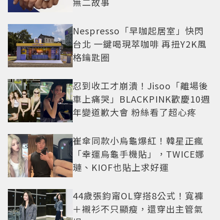
無二故事
Nespresso「早咖起居室」快閃
台北 一鍵喝現萃咖啡 再扭Y2K風
格鑰匙圈
忍到收工才崩潰！Jisoo「離場後
車上痛哭」BLACKPINK歡慶10週
年變道歉大會 粉絲看了超心疼
崔傘同款小烏龜爆紅！韓星正瘋
「幸運烏龜手機貼」，TWICE娜
璉、KIOF也貼上求好運
44歲張鈞甯OL穿搭8公式！寬褲
＋襯衫不只顯瘦，還穿出主管氣