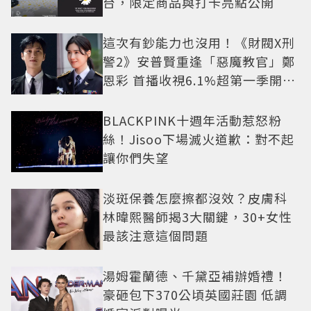
台，限定商品與打卡亮點公開
這次有鈔能力也沒用！《財閥X刑
警2》安普賢重逢「惡魔教官」鄭
恩彩 首播收視6.1%超第一季開紅
盤
BLACKPINK十週年活動惹怒粉
絲！Jisoo下場滅火道歉：對不起
讓你們失望
淡斑保養怎麼擦都沒效？皮膚科
林暐熙醫師揭3大關鍵，30+女性
最該注意這個問題
湯姆霍蘭德、千黛亞補辦婚禮！
豪砸包下370公頃英國莊園 低調