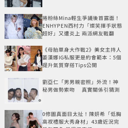
捲粉絲Mina輕生爭議後首露面！
ENHYPEN西村力「燦笑揮手狀態
超好」又遭炎上 兩派網友戰翻
《母胎單身大作戰2》美女主持人
姜漢娜IG私服更是約會範本：5個
提升氣質穿搭Tips公開
劉亞仁「男男親密照」外流！神
秘男做勢索吻 真實關係引猜測
0修圖真面目太扯！陳妍希「低胸
高衩禮服大秀身材」43歲近況完