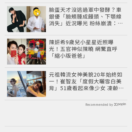
臉蛋天才沒逃過軍中發酵？車
銀優「臉頰腫成饅頭、下顎線
消失」近況曝光 粉絲崩潰：空
氣有酵母😭
陳妍希9歲兒小星星近照曝
光！五官神似陳曉 網驚直呼
「縮小版爸爸」
元祖韓流女神美貌20年始終如
一！崔智友「度假大曬雪白美
背」51歲看起來像少女 凍齡近
況震撼全網
Recommended by