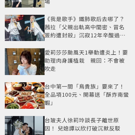
場
《我是歌手》鐵肺歌后去哪了？
茜拉「父親出軌高中閨密、冒名
簽約遭封殺」沉寂12年辛酸過往
曝光
愛莉莎莎颱風天1舉動遭炎上！要
助理肉身護植栽 親回：不會被
吹走
台中第一間「鳥貴族」要來了！
全品項100元、開幕送「酥炸南蠻
蝦」
台玻夫人徐莉玲談長子離世原
因！ 兒媳譚以欣打破沉默反駁