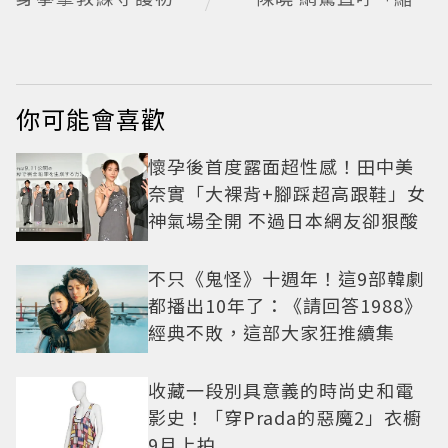
失憶檢察官×假男友
版爸爸」
打造今夏必看小甜劇
你可能會喜歡
懷孕後首度露面超性感！田中美
奈實「大裸背+腳踩超高跟鞋」女
神氣場全開 不過日本網友卻狠酸
不只《鬼怪》十週年！這9部韓劇
都播出10年了：《請回答1988》
經典不敗，這部大家狂推續集
收藏一段別具意義的時尚史和電
影史！「穿Prada的惡魔2」衣櫥
9月上拍