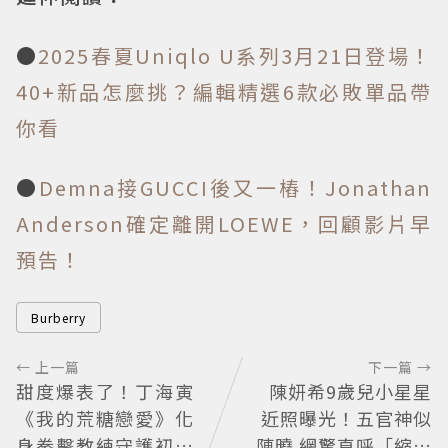
●
2025春夏Uniqlo U系列3月21日登場！
40+新品怎麼挑？編輯精選6款必敗單品帶
你看
●
Demna接GUCCI後又一樁！Jonathan
Anderson確定離開LOEWE，回顧影片早
預告！
Burberry
← 上一篇
下一篇 →
甜度爆表了！丁海寅
陳妍希9歲兒小星星
《我的荒糖戀愛》化
近照曝光！五官神似
身拳擊教練守護初戀
陳曉 網驚直呼「縮小