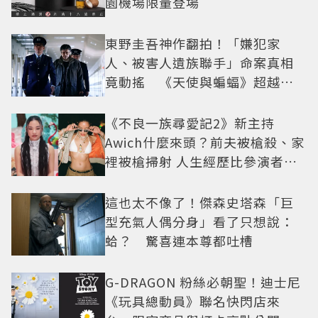
園機場限量登場
東野圭吾神作翻拍！「嫌犯家
人、被害人遺族聯手」命案真相
竟動搖 《天使與蝙蝠》超越懸
疑框架展開
《不良一族尋愛記2》新主持
Awich什麼來頭？前夫被槍殺、家
裡被槍掃射 人生經歷比參演者還
抓馬！
這也太不像了！傑森史塔森「巨
型充氣人偶分身」看了只想說：
蛤？ 驚喜連本尊都吐槽
G-DRAGON 粉絲必朝聖！迪士尼
《玩具總動員》聯名快閃店來