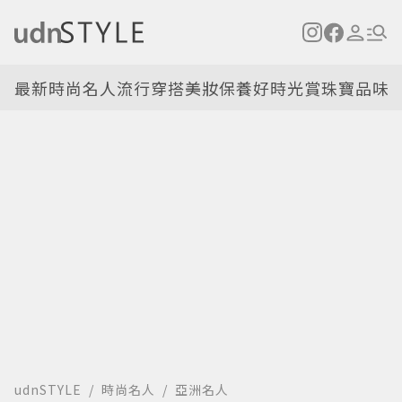
最新
時尚名人
流行穿搭
美妝保養
好時光
賞珠寶
品味
udnSTYLE
時尚名人
亞洲名人