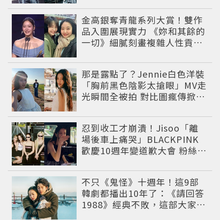
金高銀奪青龍系列大賞！雙作
品入圍展現實力 《妳和其餘的
一切》細膩刻畫複雜人性貢獻
大賞級演技
那是露點了？Jennie白色洋裝
「胸前黑色陰影太搶眼」MV走
光瞬間全被拍 對比圖瘋傳掀論
戰
忍到收工才崩潰！Jisoo「離
場後車上痛哭」BLACKPINK
歡慶10週年變道歉大會 粉絲看
了超心疼
不只《鬼怪》十週年！這9部
韓劇都播出10年了：《請回答
1988》經典不敗，這部大家狂
推續集