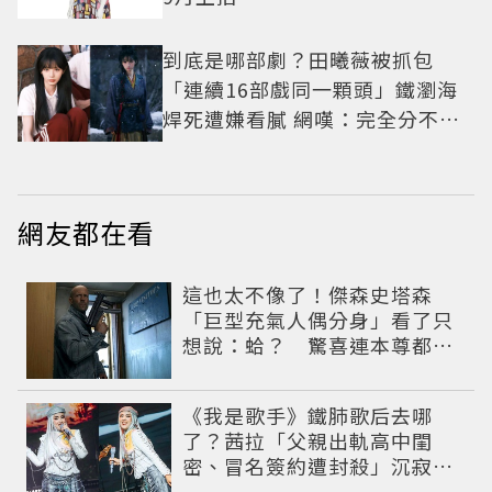
到底是哪部劇？田曦薇被抓包
「連續16部戲同一顆頭」鐵瀏海
焊死遭嫌看膩 網嘆：完全分不出
角色
網友都在看
這也太不像了！傑森史塔森
「巨型充氣人偶分身」看了只
想說：蛤？ 驚喜連本尊都吐
槽
《我是歌手》鐵肺歌后去哪
了？茜拉「父親出軌高中閨
密、冒名簽約遭封殺」沉寂12
年辛酸過往曝光