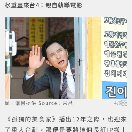
松重豐來台4：親自執導電影
圖／儂儂提供 Source：采昌
4
/
6
《孤獨的美食家》播出12年之際，也迎來
了重大企劃，那便是要將這個長紅IP搬上