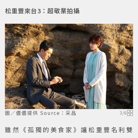
松重豐來台3：超敬業拍攝
圖／儂儂提供 Source：采昌
3
/
6
雖然《孤獨的美食家》讓松重豐名利雙