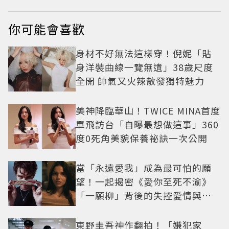
你可能會喜歡
身材不好無法這樣穿！倪妮「貼
身洋裝曲線一覽無遺」38歲尺度
全開 帥氣又火辣散發獨特魅力
美神降臨華山！TWICE MINA首度
單飛訪台「自曝最想做這事」360
度0死角美貌保養祕訣一次公開
當「永遠愛我」成為最可怕的願
望！一起揭密《愛你至死不渝》
「一願柳」背後的失控愛情與爆
紅之路
東野圭吾神作翻拍！「嫌犯家