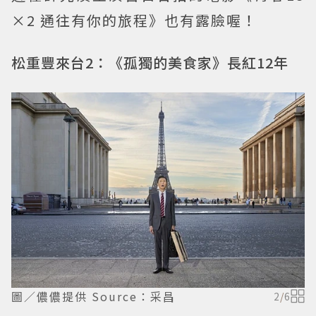
×2 通往有你的旅程》也有露臉喔！
松重豐來台2：《孤獨的美食家》長紅12年
圖／儂儂提供 Source：采昌
2
/
6