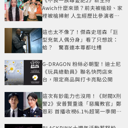
Awich什麼來頭？前夫被槍殺、家
裡被槍掃射 人生經歷比參演者還
抓馬！
這也太不像了！傑森史塔森「巨
型充氣人偶分身」看了只想說：
蛤？ 驚喜連本尊都吐槽
G-DRAGON 粉絲必朝聖！迪士尼
《玩具總動員》聯名快閃店來
台，限定商品與打卡亮點公開
這次有鈔能力也沒用！《財閥X刑
警2》安普賢重逢「惡魔教官」鄭
恩彩 首播收視6.1%超第一季開紅
盤
BLACKPINK十週年活動惹怒粉