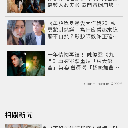
最駭人殺夫案 豪門婚姻崩壞釀
致命慘劇
《母胎單身戀愛大作戰2》臥
蠶妝引熱議！為什麼看起來這
麼不自然？彩妝師教你正確畫
法
十年情懷再續！ 陳偉霆《九
門》再披軍裝重現「張大佛
爺」英姿 曾舜晞「超級加輩」
串起吳家宿命
Recommended by
相關新聞
身材不好無法這樣穿！倪妮「貼