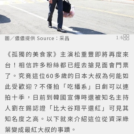
圖／儂儂提供 Source：采昌
1
/
6
《孤獨的美食家》主演松重豐即將再度來
台！相信許多粉絲都已經去搶見面會門票
了。究竟這位60多歲的日本大叔為何能如
此受歡迎？不僅拍「吃播系」日劇可以連
拍十季，日前到韓國宣傳時還被知名主持
人劉在錫認證「比大谷翔平還紅」可見其
知名度之高。以下就來介紹這位從資深綠
葉變成最紅大叔的事蹟。