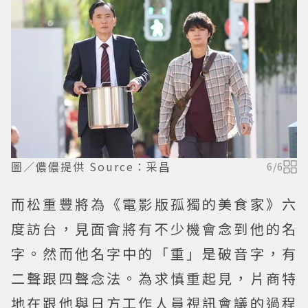
圖／儂儂提供 Source：采昌
6
/
6
而松重豐將為《電影版孤獨的美食家》六
度訪台，見面會將有不少機會念到他的名
字。然而他名字中的「重」是破音字，有
二聲跟四聲念法。為求慎重起見，片商特
地在跟他與日方工作人員視訊會議的過程