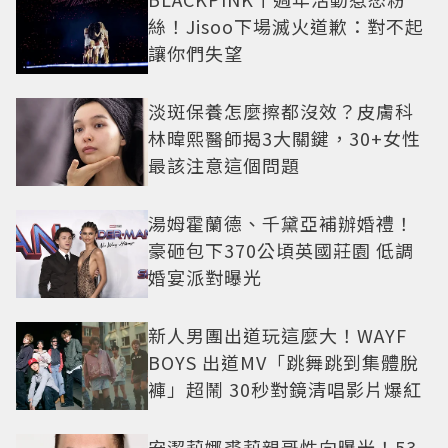
絲！Jisoo下場滅火道歉：對不起
讓你們失望
淡斑保養怎麼擦都沒效？皮膚科
林暐熙醫師揭3大關鍵，30+女性
最該注意這個問題
湯姆霍蘭德、千黛亞補辦婚禮！
豪砸包下370公頃英國莊園 低調
婚宴派對曝光
新人男團出道玩這麼大！WAYF
BOYS 出道MV「跳舞跳到集體脫
褲」超鬧 30秒對鏡清唱影片爆紅
安潔莉娜裘莉親哥性向曝光！53