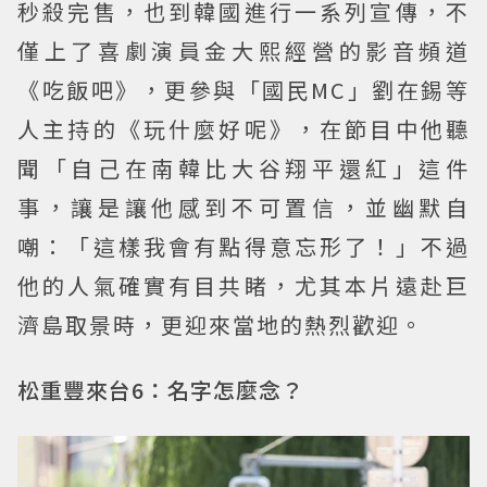
秒殺完售，也到韓國進行一系列宣傳，不
僅上了喜劇演員金大熙經營的影音頻道
《吃飯吧》，更參與「國民MC」劉在錫等
人主持的《玩什麼好呢》，在節目中他聽
聞「自己在南韓比大谷翔平還紅」這件
事，讓是讓他感到不可置信，並幽默自
嘲：「這樣我會有點得意忘形了！」不過
他的人氣確實有目共睹，尤其本片遠赴巨
濟島取景時，更迎來當地的熱烈歡迎。
松重豐來台6：名字怎麼念？