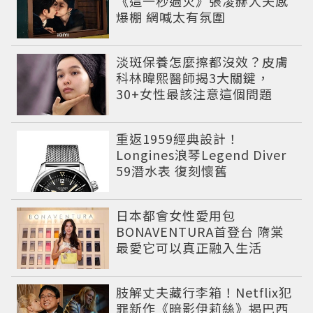
《這一秒過火》張凌赫人夫感
爆棚 網喊太有氛圍
淡斑保養怎麼擦都沒效？皮膚
科林暐熙醫師揭3大關鍵，
30+女性最該注意這個問題
重返1959經典設計！
Longines浪琴Legend Diver
59潛水表 復刻懷舊
日本都會女性愛用包
BONAVENTURA首登台 隋棠
最愛它可以真正融入生活
肢解丈夫藏行李箱！Netflix犯
罪新作《暗影伊莉絲》揭巴西