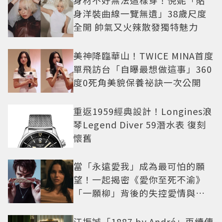
身洋裝曲線一覽無遺」38歲尺度
全開 帥氣又火辣散發獨特魅力
美神降臨華山！TWICE MINA首度
單飛訪台「自曝最想做這事」360
度0死角美貌保養祕訣一次公開
重返1959經典設計！Longines浪
琴Legend Diver 59潛水表 復刻
懷舊
當「永遠愛我」成為最可怕的願
望！一起揭密《愛你至死不渝》
「一願柳」背後的失控愛情與爆
紅之路
江振誠「1887 by André」再續傳