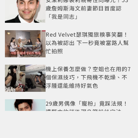
歲詹姆斯海文前妻節目首度認
「我是同志」
Red Velvet瑟琪獨旅糗事笑翻！
以為被認出 下一秒竟被當路人幫
忙拍照
機上保養怎麼做？空姐也在用的7
個保濕技巧，下飛機不乾燥、不
浮腫還能維持好氣色
29歲男偶像「寵粉」竟踩法規！
遭警方約談後現身籲粉絲守法
7-ELEVEN哈根達斯限時優惠再加