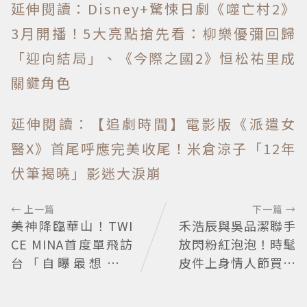
延伸閱讀：Disney+驚悚日劇《噬亡村2》
3月開播！5大亮點搶先看：柳樂優彌回歸
「迎向結局」、《今際之國2》恒松祐里成
關鍵角色
延伸閱讀：【追劇時間】電影版《派遣女
醫X》首尾呼應完美收尾！米倉涼子「12年
伏筆揭曉」影迷大淚崩
← 上一篇
下一篇 →
美神降臨華山！TWI
禾浩辰與吳品潔聯手
CE MINA首度單飛訪
放閃粉紅泡泡！時髦
台「自曝最想做這
皮件上身情人節買物
事」360度0死角美貌
清單這裡看
保養祕訣一次公開