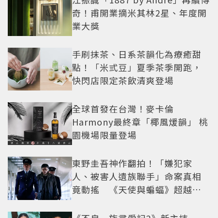
奇！甫開業摘米其林2星、年度開
業大獎
手刷抹茶、日系茶韻化為療癒甜
點！「米弎豆」夏季茶季開跑，
快閃店限定茶飲清爽登場
全球首發在台灣！麥卡倫
Harmony最終章「椰風煖韻」 桃
園機場限量登場
東野圭吾神作翻拍！「嫌犯家
人、被害人遺族聯手」命案真相
竟動搖 《天使與蝙蝠》超越懸
疑框架展開
《不良一族尋愛記2》新主持