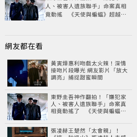
人、被害人遺族聯手」命案真相
竟動搖 《天使與蝙蝠》超越懸
疑框架展開
網友都在看
黃寅燁惠利吻戲太火辣！深情
接吻片段曝光 網友影片「放大
調亮」捕捉甜蜜瞬間
東野圭吾神作翻拍！「嫌犯家
人、被害人遺族聯手」命案真
相竟動搖了 《天使與蝙蝠》
超越懸疑框架展開
張凌赫王楚然「太會親」！