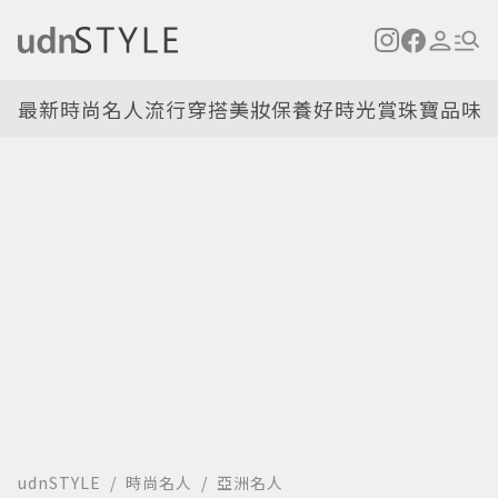
最新
時尚名人
流行穿搭
美妝保養
好時光
賞珠寶
品味
udnSTYLE
時尚名人
亞洲名人