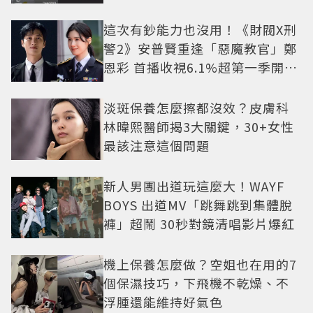
這次有鈔能力也沒用！《財閥X刑
警2》安普賢重逢「惡魔教官」鄭
恩彩 首播收視6.1%超第一季開紅
盤
淡斑保養怎麼擦都沒效？皮膚科
林暐熙醫師揭3大關鍵，30+女性
最該注意這個問題
新人男團出道玩這麼大！WAYF
BOYS 出道MV「跳舞跳到集體脫
褲」超鬧 30秒對鏡清唱影片爆紅
機上保養怎麼做？空姐也在用的7
個保濕技巧，下飛機不乾燥、不
浮腫還能維持好氣色