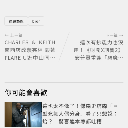
迪麗熱巴
Dior
← 上一篇
下一篇 →
CHARLES & KEITH
這次有鈔能力也沒
南西店改裝亮相 跟著
用！《財閥X刑警2》
FLARE U逛中山同款
安普賢重逢「惡魔教
包輕鬆入手
官」鄭恩彩 首播收視
6.1%超第一季開紅盤
你可能會喜歡
這也太不像了！傑森史塔森「巨
型充氣人偶分身」看了只想說：
蛤？ 驚喜連本尊都吐槽