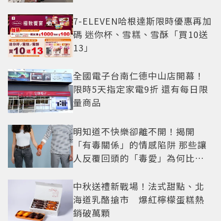
7-ELEVEN哈根達斯限時優惠再加
碼 迷你杯、雪糕、雪酥「買10送
13」
全國電子台南仁德中山店開幕！
限時5天指定家電9折 還有每日限
量商品
明知道不快樂卻離不開！揭開
「有毒關係」的情感陷阱 那些讓
人反覆回頭的「毒愛」為何比菸
還難戒？
中秋送禮新戰場！法式甜點、北
海道乳酪搶市 爆紅檸檬蛋糕熱
銷破萬顆