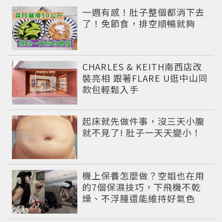
PR
一週有感！肚子整個都消下去
了！免節食，排空順暢就夠
CHARLES & KEITH南西店改
裝亮相 跟著FLARE U逛中山同
款包輕鬆入手
PR
起床就先做件事，沒三天小腹
就不見了! 肚子一天天變小！
機上保養怎麼做？空姐也在用
的7個保濕技巧，下飛機不乾
燥、不浮腫還能維持好氣色