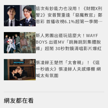
這次有鈔能力也沒用！《財閥X刑
警2》安普賢重逢「惡魔教官」鄭
恩彩 首播收視6.1%超第一季開紅
盤
新人男團出道玩這麼大！WAYF
BOYS 出道MV「跳舞跳到集體脫
褲」超鬧 30秒對鏡清唱影片爆紅
張凌赫王楚然「太會親」！《這
一秒過火》張凌赫人夫感爆棚 網
喊太有氛圍
網友都在看