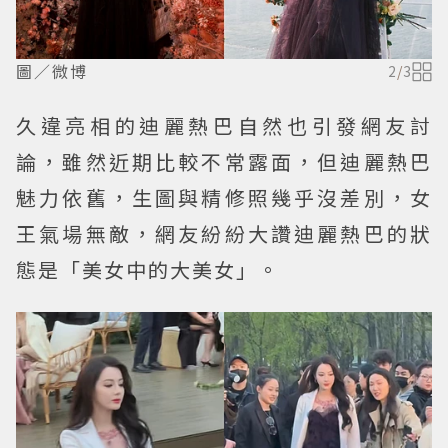
圖／微博
2
/
3
久違亮相的迪麗熱巴自然也引發網友討
論，雖然近期比較不常露面，但迪麗熱巴
魅力依舊，生圖與精修照幾乎沒差別，女
王氣場無敵，網友紛紛大讚迪麗熱巴的狀
態是「美女中的大美女」。