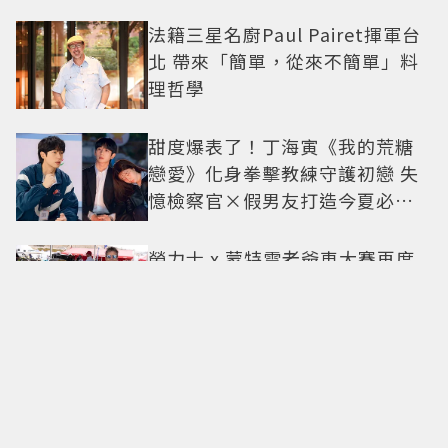
法籍三星名廚Paul Pairet揮軍台
北 帶來「簡單，從來不簡單」料
理哲學
甜度爆表了！丁海寅《我的荒糖
戀愛》化身拳擊教練守護初戀 失
憶檢察官×假男友打造今夏必看
小甜劇
勞力士 x 蒙特雷老爺車大賽再度
合作相伴25載 一展熱情與夢想的
本質
別再被1萬步制約！歐美開始流行
直覺行走：專家解析，真正重要
的不是步數，而是「這件事」