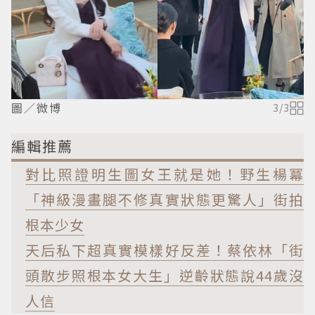
圖／微博
3
/
3
編輯推薦
對比照證明生圖女王就是她！野生楊冪
「神級漫畫腿不修真實狀態更驚人」街拍
根本少女
天后私下超真實模樣好反差！蔡依林「街
頭散步照根本女大生」逆齡狀態說44歲沒
人信