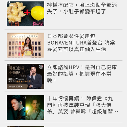
PR
檸檬搭配它，臉上斑點全部消
失了，小肚子都變平坦了
日本都會女性愛用包
BONAVENTURA首登台 隋棠
最愛它可以真正融入生活
PR
立即諮詢HPV！是對自己健康
最好的投資，把握現在不嫌
晚！
十年情懷再續！ 陳偉霆《九
門》再披軍裝重現「張大佛
爺」英姿 曾舜晞「超級加輩」
串起吳家宿命