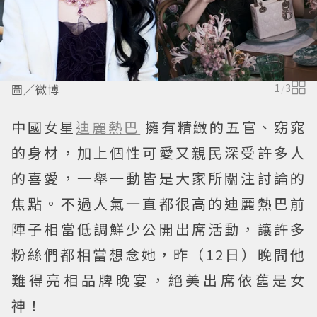
圖／微博
1
/
3
中國女星
迪麗熱巴
擁有精緻的五官、窈窕
的身材，加上個性可愛又親民深受許多人
的喜愛，一舉一動皆是大家所關注討論的
焦點。不過人氣一直都很高的迪麗熱巴前
陣子相當低調鮮少公開出席活動，讓許多
粉絲們都相當想念她，昨（12日）晚間他
難得亮相品牌晚宴，絕美出席依舊是女
神！