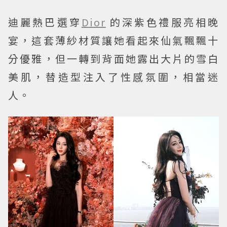
迪麗熱巴選穿
Dior
的深紫色禮服亮相晚
宴，這套薄紗材質讓她看起來仙氣飄飄十
分優雅，但一轉到背面她露出大片的雪白
美肌，替造型注入了性感氛圍，相當迷
人。