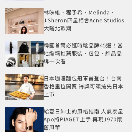
林映維、程予希、Melinda、
J.Sheron四星相會Acne Studios
大曬北歐潮
韓國首爾必逛時髦品牌45選！當
地編輯推薦服裝、包包、飾品品
牌一次看
日本咖哩麵包冠軍首登台！台南
香格里拉開賣 得獎可頌搶先日本
上市
給夏日紳士的風格指南 人氣泰星
Apo將PIAGET上手 再現1970懷
舊風華