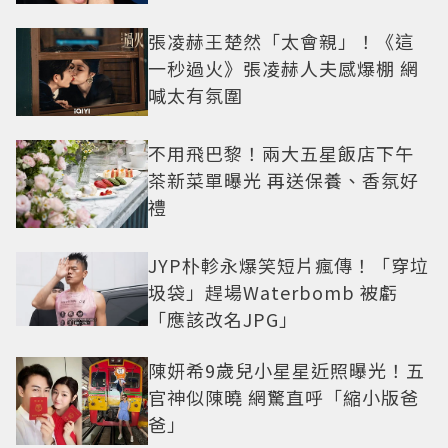
張凌赫王楚然「太會親」！《這
一秒過火》張凌赫人夫感爆棚 網
喊太有氛圍
不用飛巴黎！兩大五星飯店下午
茶新菜單曝光 再送保養、香氛好
禮
JYP朴軫永爆笑短片瘋傳！「穿垃
圾袋」趕場Waterbomb 被虧
「應該改名JPG」
陳妍希9歲兒小星星近照曝光！五
官神似陳曉 網驚直呼「縮小版爸
爸」