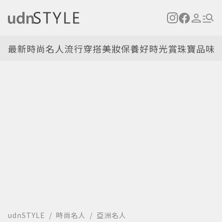
最新
時尚名人
流行穿搭
美妝保養
好時光
賞珠寶
品味
udnSTYLE
時尚名人
亞洲名人