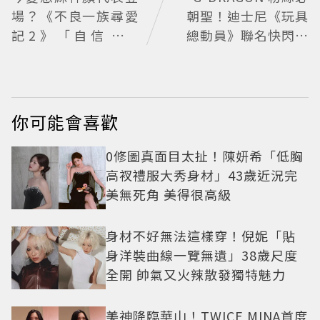
場？《不良一族尋愛
朝聖！迪士尼《玩具
記2》「自信公關
總動員》聯名快閃店
哥」塩田一馬背景起
來台，限定商品與打
底 街頭辣男翻身當老
卡亮點公開
闆
你可能會喜歡
0修圖真面目太扯！陳妍希「低胸
高衩禮服大秀身材」43歲近況完
美無死角 美得很高級
身材不好無法這樣穿！倪妮「貼
身洋裝曲線一覽無遺」38歲尺度
全開 帥氣又火辣散發獨特魅力
美神降臨華山！TWICE MINA首度