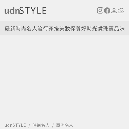
最新
時尚名人
流行穿搭
美妝保養
好時光
賞珠寶
品味
udnSTYLE
時尚名人
亞洲名人