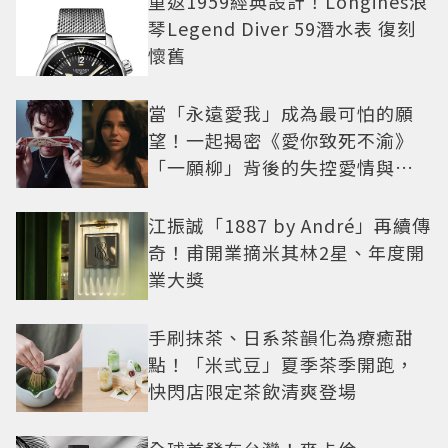
重返1959經典設計！Longines浪
琴Legend Diver 59潛水表 復刻
懷舊
當「永遠愛我」成為最可怕的願
望！一起揭密《愛你致死不渝》
「一願柳」背後的失控愛情與爆
紅之路
江振誠「1887 by André」再續傳
奇！甫開業摘米其林2星、年度開
業大獎
手刷抹茶、日系茶韻化為療癒甜
點！「米弎豆」夏季茶季開跑，
快閃店限定茶飲清爽登場