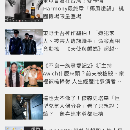
全球首發在台灣！麥卡倫
Harmony最終章「椰風煖韻」 桃
園機場限量登場
東野圭吾神作翻拍！「嫌犯家
人、被害人遺族聯手」命案真相
竟動搖 《天使與蝙蝠》超越懸
疑框架展開
《不良一族尋愛記2》新主持
Awich什麼來頭？前夫被槍殺、家
裡被槍掃射 人生經歷比參演者還
抓馬！
這也太不像了！傑森史塔森「巨
型充氣人偶分身」看了只想說：
蛤？ 驚喜連本尊都吐槽