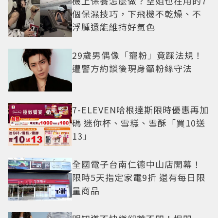
機上保養怎麼做？空姐也在用的7
個保濕技巧，下飛機不乾燥、不
浮腫還能維持好氣色
29歲男偶像「寵粉」竟踩法規！
遭警方約談後現身籲粉絲守法
7-ELEVEN哈根達斯限時優惠再加
碼 迷你杯、雪糕、雪酥「買10送
13」
全國電子台南仁德中山店開幕！
限時5天指定家電9折 還有每日限
量商品