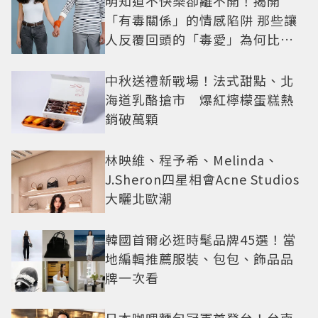
明知道不快樂卻離不開！揭開
「有毒關係」的情感陷阱 那些讓
人反覆回頭的「毒愛」為何比菸
還難戒？
中秋送禮新戰場！法式甜點、北
海道乳酪搶市 爆紅檸檬蛋糕熱
銷破萬顆
林映維、程予希、Melinda、
J.Sheron四星相會Acne Studios
大曬北歐潮
韓國首爾必逛時髦品牌45選！當
地編輯推薦服裝、包包、飾品品
牌一次看