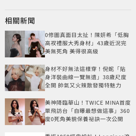
相關新聞
0修圖真面目太扯！陳妍希「低胸
高衩禮服大秀身材」43歲近況完
美無死角 美得很高級
身材不好無法這樣穿！倪妮「貼
身洋裝曲線一覽無遺」38歲尺度
全開 帥氣又火辣散發獨特魅力
美神降臨華山！TWICE MINA首度
單飛訪台「自曝最想做這事」360
度0死角美貌保養祕訣一次公開