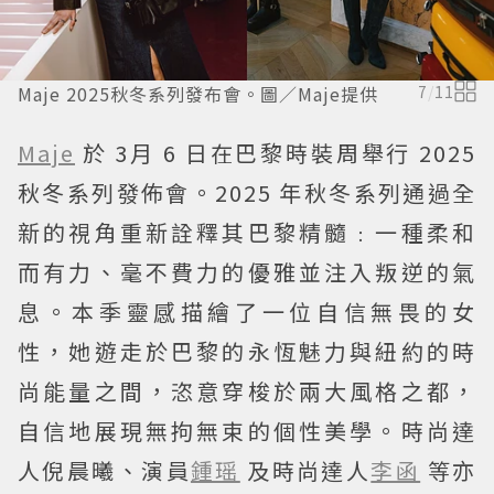
Maje 2025秋冬系列發布會。圖／Maje提供
7
/
11
Maje
於 3月 6 日在巴黎時裝周舉行 2025
秋冬系列發佈會。2025 年秋冬系列通過全
新的視角重新詮釋其巴黎精髓﹕一種柔和
而有力、毫不費力的優雅並注入叛逆的氣
息。本季靈感描繪了一位自信無畏的女
性，她遊走於巴黎的永恆魅力與紐約的時
尚能量之間，恣意穿梭於兩大風格之都，
自信地展現無拘無束的個性美學。時尚達
人倪晨曦、演員
鍾瑶
及時尚達人
李函
等亦