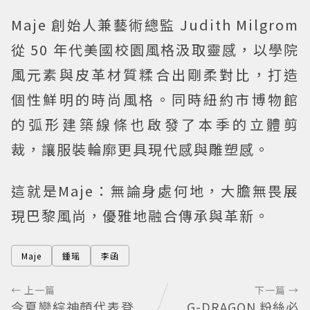
Maje 創始人兼藝術總監 Judith Milgrom
從 50 年代美國校園風格汲取靈感，以學院
風元素與皮革材質糅合出剛柔對比，打造
個性鮮明的時尚風格。同時紐約市博物館
的弧形建築線條也啟發了本季的立體剪
裁，讓服裝輪廓更具現代感與雕塑感。
這就是Maje：無論身處何地，大膽無畏展
現巴黎風尚，優雅地融合傳承與革新。
Maje
鍾瑶
李函
← 上一篇
下一篇 →
今夏戀綜神顏代表登
G-DRAGON 粉絲必