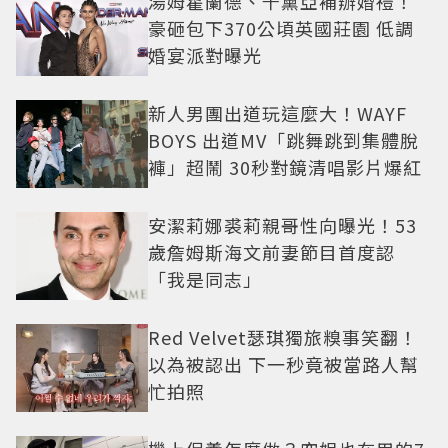
湯姆霍蘭德、千黛亞補辦婚禮！
豪砸包下370公頃英國莊園 低調
婚宴派對曝光
新人男團出道玩這麼大！WAYF
BOYS 出道MV「跳舞跳到集體脫
褲」超鬧 30秒對鏡清唱影片爆紅
安潔莉娜裘莉親哥性向曝光！53
歲詹姆斯海文前妻節目首度認
「我是同志」
Red Velvet瑟琪獨旅糗事笑翻！
以為被認出 下一秒竟被當路人幫
忙拍照