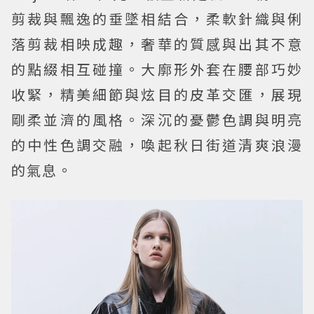
剪裁與飄逸的垂墜相結合，柔軟針織與俐
落剪裁相映成趣，奢華的質感與出其不意
的點綴相互碰撞。大廓形外套在腰部巧妙
收緊，精美細節與炫目的皮革交匯，展現
剛柔並濟的風格。深沉的憂鬱色調與明亮
的中性色調交融，喚起秋日街道清爽浪漫
的氣息。