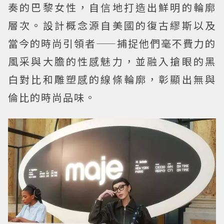
奏的巴黎女性，自信地打造出鮮明的輪廓
層次。設計概念源自美國的復古繆斯以及
當今的時尚引領者——捕捉他們毫不費力的
風采與大膽的性感魅力，並融入搶眼的黑
白對比和雕塑感的線條輪廓，彰顯出無與
倫比的時尚品味。