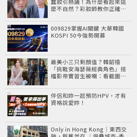
蠶妝引熱議！為什麼看起來這
麼不自然？彩妝師教你正確畫
法
PR
009829掌握AI關鍵 大華韓國
KOSPI 50今強勢開募
最美小三只剩顏值？韓韶禧
「挑戰安海瑟薇經典角色」搭
檔影帝實習生被嘲：看截圖就
感受到演技
PR
伴侶和妳一起預防HPV，才有
資格說愛妳！
Only in Hong Kong｜東西交
融，新舊並存 ｜摺疊城市-香