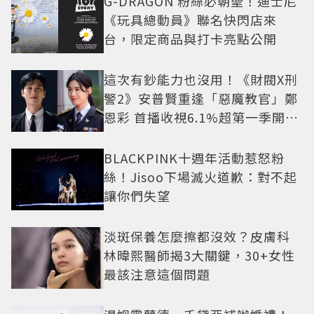
G-DRAGON 粉絲必朝聖！迪士尼
《玩具總動員》聯名快閃店來
台，限定商品與打卡亮點公開
這次有鈔能力也沒用！《財閥X刑
警2》安普賢重逢「惡魔教官」鄭
恩彩 首播收視6.1%超第一季開紅
盤
BLACKPINK十週年活動惹怒粉
絲！Jisoo下場滅火道歉：對不起
讓你們失望
淡斑保養怎麼擦都沒效？皮膚科
林暐熙醫師揭3大關鍵，30+女性
最該注意這個問題