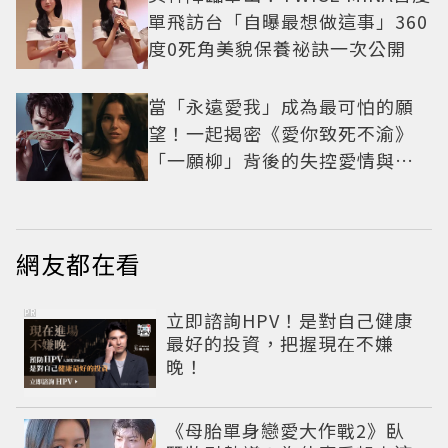
單飛訪台「自曝最想做這事」360
度0死角美貌保養祕訣一次公開
當「永遠愛我」成為最可怕的願
望！一起揭密《愛你致死不渝》
「一願柳」背後的失控愛情與爆
紅之路
網友都在看
PR
立即諮詢HPV！是對自己健康
最好的投資，把握現在不嫌
晚！
《母胎單身戀愛大作戰2》臥