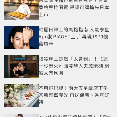
日本咖哩麵包冠軍首登台！台南
香格里拉開賣 得獎可頌搶先日本
上市
給夏日紳士的風格指南 人氣泰星
Apo將PIAGET上手 再現1970懷
舊風華
張凌赫王楚然「太會親」！《這
一秒過火》張凌赫人夫感爆棚 網
喊太有氛圍
不用飛巴黎！兩大五星飯店下午
茶新菜單曝光 再送保養、香氛好
禮