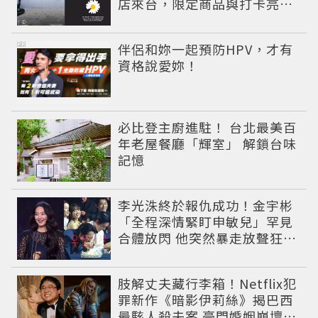
店來台，限定商品與打卡亮點
公開
PR
伴侶和妳一起預防HPV，才有
資格說愛妳！
必比登主廚進駐！ 台北最美百
年老屋餐廳「輝室」 解鎖台味
記憶
李光洙終於報仇成功！金宇彬
「全程深情緊盯申敏兒」罕見
合體放閃 他突然暴走放聲狂吼
笑翻全場
肢解丈夫藏行李箱！Netflix犯
罪新作《暗影伊莉絲》揭巴西
最駭人殺夫案 豪門婚姻崩壞釀