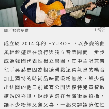
圖／儂儂提供
1
/
5
成立於 2014 年的 HYUKOH ，以多變的曲
風輕鬆遊走在流行與獨立音樂間而一步步
成為韓國代表性獨立樂團，其中主唱兼吉
他手吳赫更因為粗獷帶點溫柔氣息的嗓音
加上獨特的時尚品味而吸粉無數，鮮少傳
出緋聞的他日前驚喜公開與模特兒黃智敏
結婚的喜訊，婚紗更選在台灣街頭拍攝，
讓不少粉絲又驚又喜，一起來認識這位性