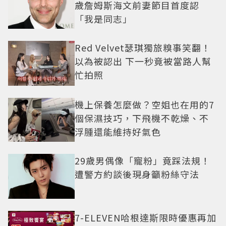
歲詹姆斯海文前妻節目首度認
「我是同志」
Red Velvet瑟琪獨旅糗事笑翻！
以為被認出 下一秒竟被當路人幫
忙拍照
機上保養怎麼做？空姐也在用的7
個保濕技巧，下飛機不乾燥、不
浮腫還能維持好氣色
29歲男偶像「寵粉」竟踩法規！
遭警方約談後現身籲粉絲守法
7-ELEVEN哈根達斯限時優惠再加