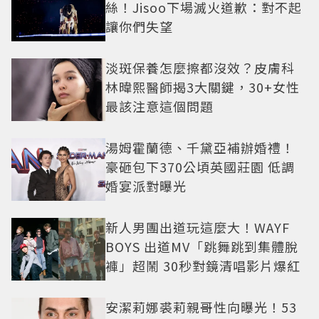
絲！Jisoo下場滅火道歉：對不起
讓你們失望
淡斑保養怎麼擦都沒效？皮膚科
林暐熙醫師揭3大關鍵，30+女性
最該注意這個問題
湯姆霍蘭德、千黛亞補辦婚禮！
豪砸包下370公頃英國莊園 低調
婚宴派對曝光
新人男團出道玩這麼大！WAYF
BOYS 出道MV「跳舞跳到集體脫
褲」超鬧 30秒對鏡清唱影片爆紅
安潔莉娜裘莉親哥性向曝光！53