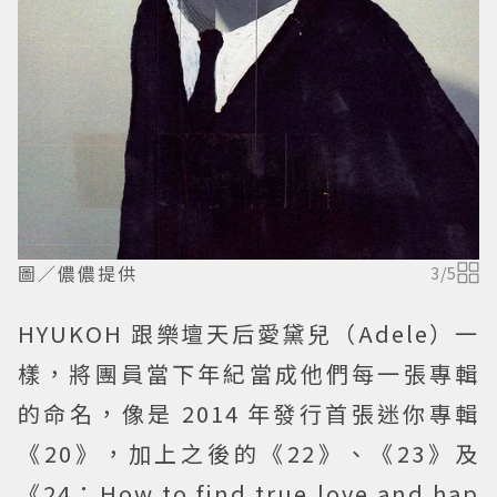
圖／儂儂提供
3
/
5
HYUKOH 跟樂壇天后愛黛兒（Adele）一
樣，將團員當下年紀當成他們每一張專輯
的命名，像是 2014 年發行首張迷你專輯
《20》，加上之後的《22》、《23》及
《24：How to find true love and hap