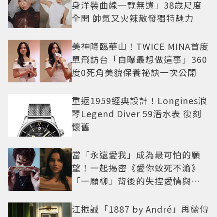
身洋裝曲線一覽無遺」38歲尺度
全開 帥氣又火辣散發獨特魅力
美神降臨華山！TWICE MINA首度
單飛訪台「自曝最想做這事」360
度0死角美貌保養祕訣一次公開
重返1959經典設計！Longines浪
琴Legend Diver 59潛水表 復刻
懷舊
當「永遠愛我」成為最可怕的願
望！一起揭密《愛你致死不渝》
「一願柳」背後的失控愛情與爆
紅之路
江振誠「1887 by André」再續傳