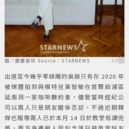
圖／儂儂提供 Source：STARNEWS
5
/
5
出道至今幾乎零緋聞的吳赫只有在 2020 年
被媒體拍到與模特兒黃智敏在首爾麻浦區
延南洞一家咖啡廳約會，儘管當時經紀公
司以兩人只是朋友關係否認，不過近期韓
媒也報導兩人已於本月 14 日於教堂低調完
婚，兩方身邊親人與包含落日飛車等好友