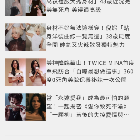
高衩禮服大秀身材」43歲近況完
美無死角 美得很高級
身材不好無法這樣穿！倪妮「貼
身洋裝曲線一覽無遺」38歲尺度
全開 帥氣又火辣散發獨特魅力
美神降臨華山！TWICE MINA首度
單飛訪台「自曝最想做這事」360
度0死角美貌保養祕訣一次公開
當「永遠愛我」成為最可怕的願
望！一起揭密《愛你致死不渝》
「一願柳」背後的失控愛情與爆
紅之路