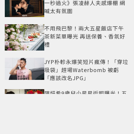
一秒過火》張凌赫人夫感爆棚 網
喊太有氛圍
不用飛巴黎！兩大五星飯店下午
茶新菜單曝光 再送保養、香氛好
禮
JYP朴軫永爆笑短片瘋傳！「穿垃
圾袋」趕場Waterbomb 被虧
「應該改名JPG」
陳妍希9歲兒小星星近照曝光！五
官神似陳曉 網驚直呼「縮小版爸
爸」
法籍三星名廚Paul Pairet揮軍台