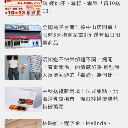
碼 迷你杯、雪糕、雪酥「買10送
13」
全國電子台南仁德中山店開幕！
限時5天指定家電9折 還有每日限
量商品
明知道不快樂卻離不開！揭開
「有毒關係」的情感陷阱 那些讓
人反覆回頭的「毒愛」為何比菸
還難戒？
中秋送禮新戰場！法式甜點、北
海道乳酪搶市 爆紅檸檬蛋糕熱
銷破萬顆
林映維、程予希、Melinda、