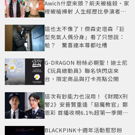
Awich什麼來頭？前夫被槍殺、家
裡被槍掃射 人生經歷比參演者還
抓馬！
這也太不像了！傑森史塔森「巨
型充氣人偶分身」看了只想說：
蛤？ 驚喜連本尊都吐槽
G-DRAGON 粉絲必朝聖！迪士尼
《玩具總動員》聯名快閃店來
台，限定商品與打卡亮點公開
這次有鈔能力也沒用！《財閥X刑
警2》安普賢重逢「惡魔教官」鄭
恩彩 首播收視6.1%超第一季開紅
盤
BLACKPINK十週年活動惹怒粉