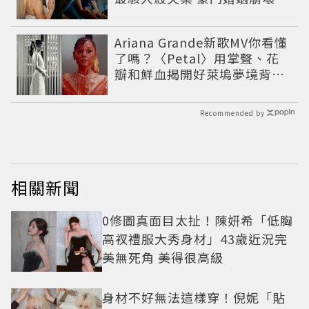
致命慘劇
Ariana Grande新歌MV你看懂
了嗎？〈Petal〉用掌聲、花
瓣和鮮血揭開好萊塢夢境背後
的殘酷真相
Recommended by
相關新聞
0修圖真面目太扯！陳妍希「低胸
高衩禮服大秀身材」43歲近況完
美無死角 美得很高級
身材不好無法這樣穿！倪妮「貼