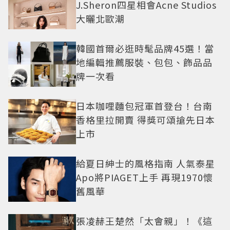
J.Sheron四星相會Acne Studios
大曬北歐潮
韓國首爾必逛時髦品牌45選！當
地編輯推薦服裝、包包、飾品品
牌一次看
日本咖哩麵包冠軍首登台！台南
香格里拉開賣 得獎可頌搶先日本
上市
給夏日紳士的風格指南 人氣泰星
Apo將PIAGET上手 再現1970懷
舊風華
張凌赫王楚然「太會親」！《這