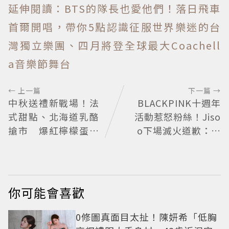
延伸閱讀：BTS的隊長也愛他們！落日飛車
首爾開唱，帶你5點認識征服世界樂迷的台
灣獨立樂團、四月將登全球最大Coachell
a音樂節舞台
← 上一篇
下一篇 →
中秋送禮新戰場！法
BLACKPINK十週年
式甜點、北海道乳酪
活動惹怒粉絲！Jiso
搶市 爆紅檸檬蛋糕
o下場滅火道歉：對
熱銷破萬顆
不起讓你們失望
你可能會喜歡
0修圖真面目太扯！陳妍希「低胸