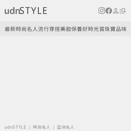
最新
時尚名人
流行穿搭
美妝保養
好時光
賞珠寶
品味
udnSTYLE
時尚名人
亞洲名人