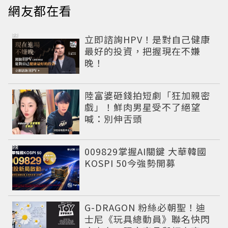
網友都在看
PR
立即諮詢HPV！是對自己健康
最好的投資，把握現在不嫌
晚！
陸富婆砸錢拍短劇「狂加親密
戲」！鮮肉男星受不了絕望
喊：別伸舌頭
PR
009829掌握AI關鍵 大華韓國
KOSPI 50今強勢開募
G-DRAGON 粉絲必朝聖！迪
士尼《玩具總動員》聯名快閃