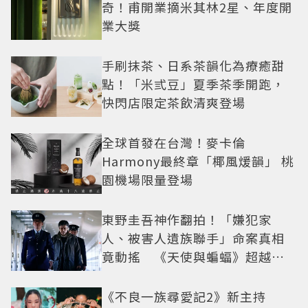
奇！甫開業摘米其林2星、年度開
業大獎
手刷抹茶、日系茶韻化為療癒甜
點！「米弎豆」夏季茶季開跑，
快閃店限定茶飲清爽登場
全球首發在台灣！麥卡倫
Harmony最終章「椰風煖韻」 桃
園機場限量登場
東野圭吾神作翻拍！「嫌犯家
人、被害人遺族聯手」命案真相
竟動搖 《天使與蝙蝠》超越懸
疑框架展開
《不良一族尋愛記2》新主持