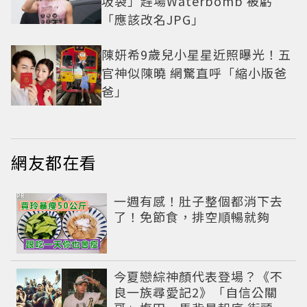
圾袋」趕場Waterbomb 被虧
「應該改名JPG」
陳妍希9歲兒小星星近照曝光！五
官神似陳曉 網驚直呼「縮小版爸
爸」
網友都在看
PR
一週有感！肚子整個都消下去
了！免節食，排空順暢就夠
今夏戀綜神顏代表登場？《不
良一族尋愛記2》「自信公關