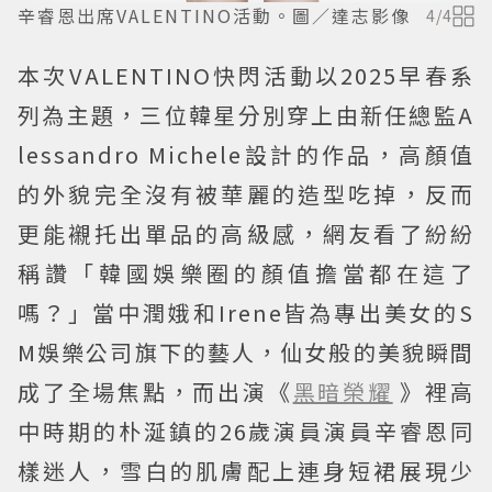
辛睿恩出席VALENTINO活動。圖／達志影像
4
/
4
本次VALENTINO快閃活動以2025早春系
列為主題，三位韓星分別穿上由新任總監A
lessandro Michele設計的作品，高顏值
的外貌完全沒有被華麗的造型吃掉，反而
更能襯托出單品的高級感，網友看了紛紛
稱讚「韓國娛樂圈的顏值擔當都在這了
嗎？」當中潤娥和Irene皆為專出美女的S
M娛樂公司旗下的藝人，仙女般的美貌瞬間
成了全場焦點，而出演《
黑暗榮耀
》裡高
中時期的朴涎鎮的26歲演員演員辛睿恩同
樣迷人，雪白的肌膚配上連身短裙展現少