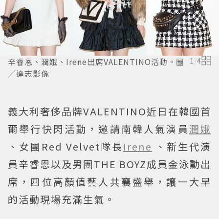
辛睿恩、潤娥、Irene出席VALENTINO活動。圖
1
/
4
／達志影像
義大利奢侈品牌VALENTINO近日在韓國首
爾舉行快閃活動，邀請南韓人氣演員
潤娥
、女團Red Velvet隊長
Irene
、新生代演
員辛睿恩以及男團THE BOYZ成員金泳勳出
席，四位高顏值藝人共襄盛舉，讓一大早
的活動現場充滿生氣。