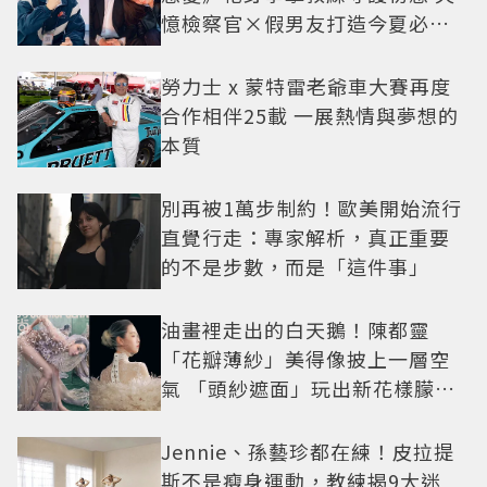
憶檢察官×假男友打造今夏必看
小甜劇
勞力士 x 蒙特雷老爺車大賽再度
合作相伴25載 一展熱情與夢想的
本質
別再被1萬步制約！歐美開始流行
直覺行走：專家解析，真正重要
的不是步數，而是「這件事」
油畫裡走出的白天鵝！陳都靈
「花瓣薄紗」美得像披上一層空
氣 「頭紗遮面」玩出新花樣朦朧
美感太仙
Jennie、孫藝珍都在練！皮拉提
斯不是瘦身運動，教練揭9大迷