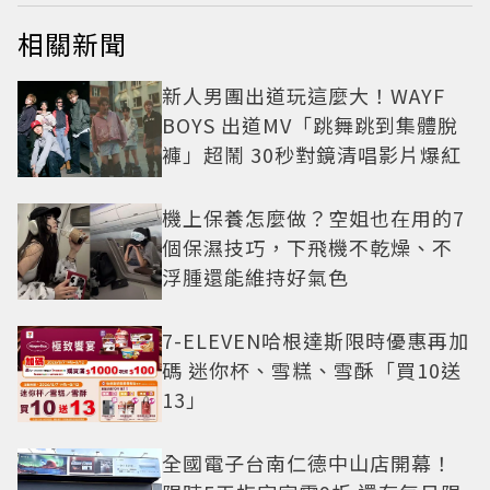
相關新聞
新人男團出道玩這麼大！WAYF
BOYS 出道MV「跳舞跳到集體脫
褲」超鬧 30秒對鏡清唱影片爆紅
機上保養怎麼做？空姐也在用的7
個保濕技巧，下飛機不乾燥、不
浮腫還能維持好氣色
7-ELEVEN哈根達斯限時優惠再加
碼 迷你杯、雪糕、雪酥「買10送
13」
全國電子台南仁德中山店開幕！