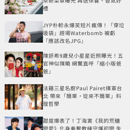
茶新菜單曝光 再送保養、香氛好
禮
JYP朴軫永爆笑短片瘋傳！「穿垃
圾袋」趕場Waterbomb 被虧
「應該改名JPG」
陳妍希9歲兒小星星近照曝光！五
官神似陳曉 網驚直呼「縮小版爸
爸」
法籍三星名廚Paul Pairet揮軍台
北 帶來「簡單，從來不簡單」料
理哲學
甜度爆表了！丁海寅《我的荒糖
戀愛》化身拳擊教練守護初戀 失