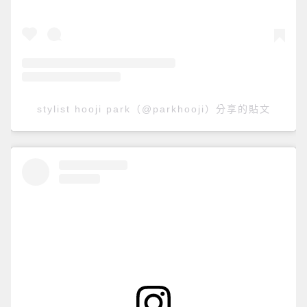
stylist hooji park（@parkhooji）分享的貼文