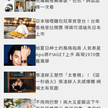
地編輯推薦服裝、包包、飾品品
牌一次看
日本咖哩麵包冠軍首登台！台南
香格里拉開賣 得獎可頌搶先日本
上市
給夏日紳士的風格指南 人氣泰星
Apo將PIAGET上手 再現1970懷
舊風華
張凌赫王楚然「太會親」！《這
一秒過火》張凌赫人夫感爆棚 網
喊太有氛圍
不用飛巴黎！兩大五星飯店下午