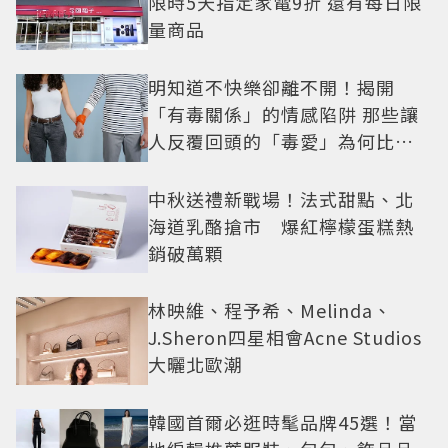
限時5天指定家電9折 還有每日限
量商品
明知道不快樂卻離不開！揭開
「有毒關係」的情感陷阱 那些讓
人反覆回頭的「毒愛」為何比菸
還難戒？
中秋送禮新戰場！法式甜點、北
海道乳酪搶市 爆紅檸檬蛋糕熱
銷破萬顆
林映維、程予希、Melinda、
J.Sheron四星相會Acne Studios
大曬北歐潮
韓國首爾必逛時髦品牌45選！當