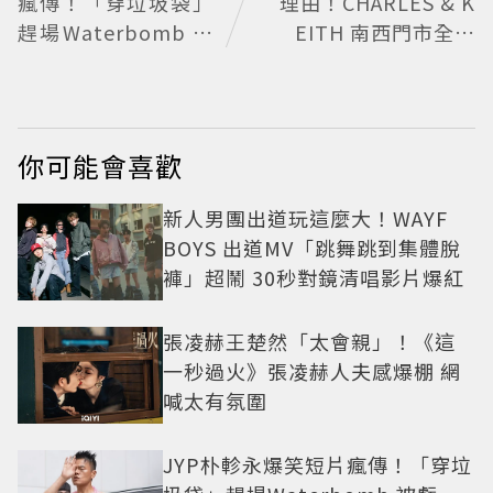
瘋傳！「穿垃圾袋」
理由！CHARLES & K
趕場Waterbomb 被
EITH 南西門市全新
虧「應該改名JPG」
改裝 攜手 FLARE
U、程予希演繹秋季
時尚
你可能會喜歡
新人男團出道玩這麼大！WAYF
BOYS 出道MV「跳舞跳到集體脫
褲」超鬧 30秒對鏡清唱影片爆紅
張凌赫王楚然「太會親」！《這
一秒過火》張凌赫人夫感爆棚 網
喊太有氛圍
JYP朴軫永爆笑短片瘋傳！「穿垃