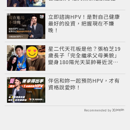
笑翻全場
PR
立即諮詢HPV！是對自己健康
最好的投資，把握現在不嫌
晚！
星二代天花板是他？張柏芝19
歲長子「完全繼承父母美貌」
變身180陽光天菜帥哥近況曝
光
PR
伴侶和妳一起預防HPV，才有
資格說愛妳！
Recommended by