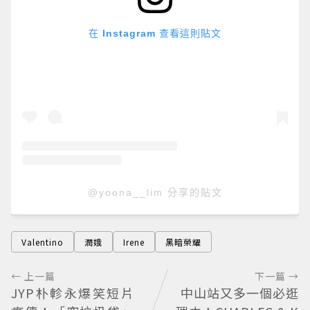
在 Instagram 查看這則貼文
@yoona__lim 分享的貼文
Valentino
潤娥
Irene
黑暗榮耀
← 上一篇
下一篇 →
JYP朴軫永爆笑短片
中山站又多一個必逛