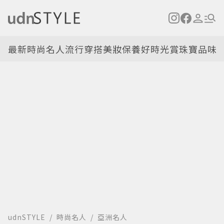
最新
時尚名人
流行穿搭
美妝保養
好時光
賞珠寶
品味
udnSTYLE
時尚名人
亞洲名人