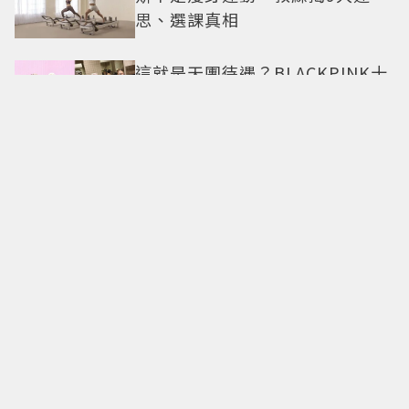
思、選課真相
這就是天團待遇？BLACKPINK十
周年見面會「僅抽40人參與」報
名開始到截止僅9小時粉絲怒了😡
GD權志龍私下反差萌曝光！遇大
聲公秒變乖弟弟 與法師合照再掀
熱議
《母胎單身戀愛大作戰2》臥蠶妝
引熱議！為什麼看起來這麼不自
然？彩妝師教你正確畫法
黃寅燁惠利吻戲太火辣！深情接
吻片段曝光 網友影片「放大調