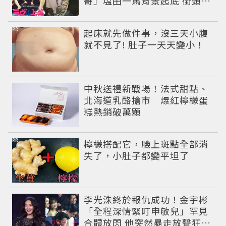
哥」塩田一馬背景起底 街頭辣
男翻身當老闆
PR
起床就先做件事，沒三天小腹
就不見了! 肚子一天天變小！
中秋送禮新戰場！法式甜點、
北海道乳酪搶市 爆紅檸檬蛋
糕熱銷破萬顆
PR
檸檬搭配它，臉上斑點全部消
失了，小肚子都變平坦了
李光洙終於報仇成功！金宇彬
「全程深情緊盯申敏兒」罕見
合體放閃 他突然暴走放聲狂吼