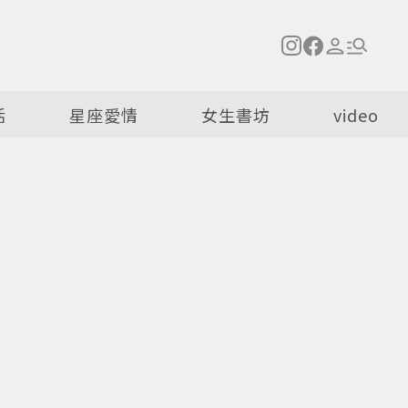
活
星座愛情
女生書坊
video