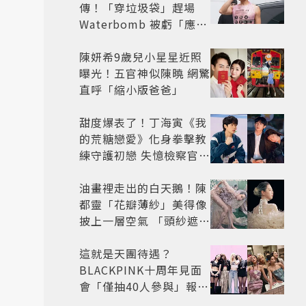
傳！「穿垃圾袋」趕場
Waterbomb 被虧「應該
改名JPG」
陳妍希9歲兒小星星近照
曝光！五官神似陳曉 網驚
直呼「縮小版爸爸」
甜度爆表了！丁海寅《我
的荒糖戀愛》化身拳擊教
練守護初戀 失憶檢察官×
假男友打造今夏必看小甜
劇
油畫裡走出的白天鵝！陳
都靈「花瓣薄紗」美得像
披上一層空氣 「頭紗遮
面」玩出新花樣朦朧美感
太仙
這就是天團待遇？
BLACKPINK十周年見面
會「僅抽40人參與」報名
開始到截止僅9小時粉絲