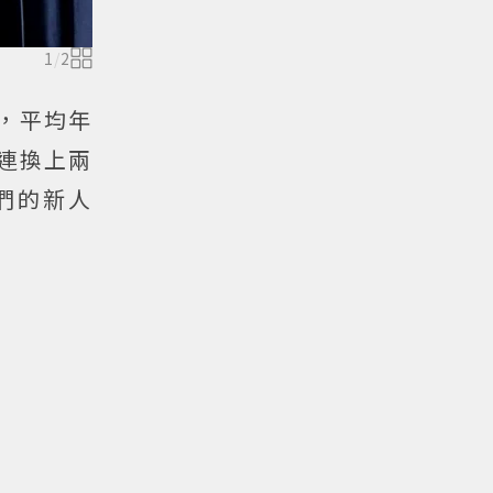
1
/
2
團，平均年
一連換上兩
們的新人