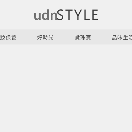
美妝保養
好時光
賞珠寶
品味生