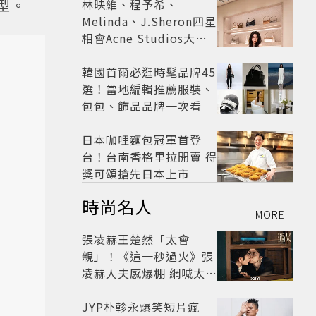
型。
林映維、程予希、
Melinda、J.Sheron四星
相會Acne Studios大曬
北歐潮
韓國首爾必逛時髦品牌45
選！當地編輯推薦服裝、
包包、飾品品牌一次看
日本咖哩麵包冠軍首登
台！台南香格里拉開賣 得
獎可頌搶先日本上市
時尚名人
MORE
張凌赫王楚然「太會
親」！《這一秒過火》張
凌赫人夫感爆棚 網喊太有
氛圍
JYP朴軫永爆笑短片瘋