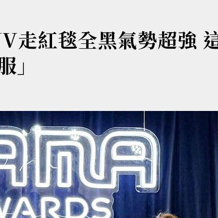
VV走紅毯全黑氣勢超強 
服」