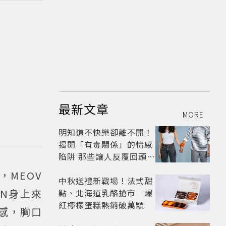
最新文章
MORE
明知道不快樂卻離不開！
揭開「有毒關係」的情感
陷阱 那些讓人反覆回頭的
「毒愛」為何比菸還難
，MEOV
戒？
中秋送禮新戰場！法式甜
N身上來
點、北海道乳酪搶市 爆
紅檸檬蛋糕熱銷破萬顆
計感，胸口