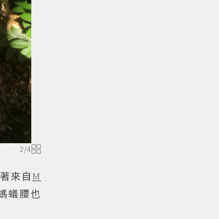
2
/
4
著來自
M
螞蟻腰也