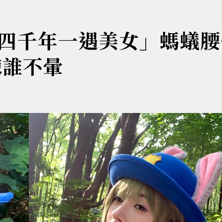
四千年一遇美女」螞蟻腰
辣誰不暈