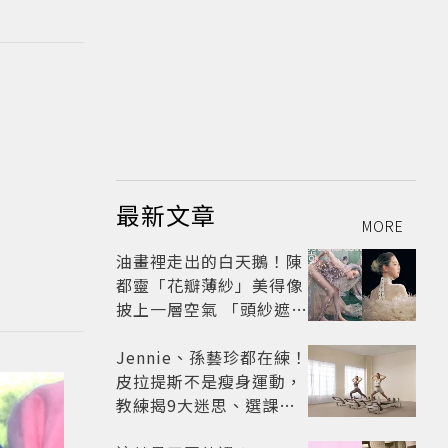
最新文章
MORE
油畫裡走出的白天鵝！陳
都靈「花瓣薄紗」美得像
披上一層空氣 「頭紗遮
面」玩出新花樣朦朧美感
太仙
Jennie、孫藝珍都在練！
皮拉提斯不是瘦身運動，
教練揭9大迷思、選課真
相