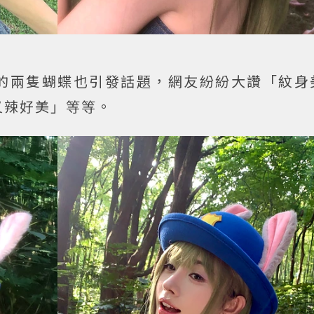
的兩隻蝴蝶也引發話題，網友紛紛大讚「紋身
又辣好美」等等。