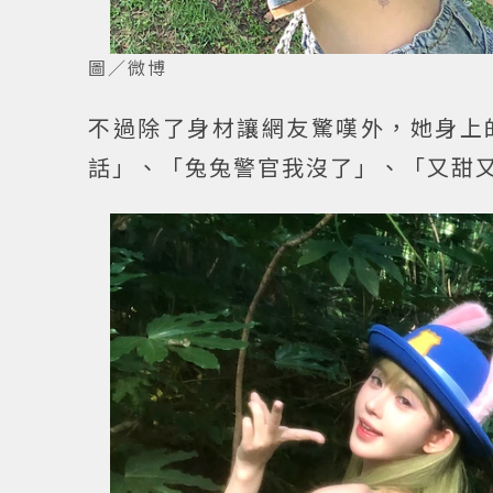
圖／微博
不過除了身材讓網友驚嘆外，她身上
話」、「兔兔警官我沒了」、「又甜