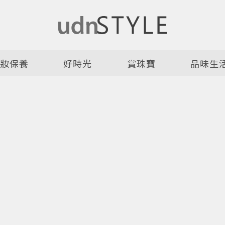
美妝保養
好時光
賞珠寶
品味生