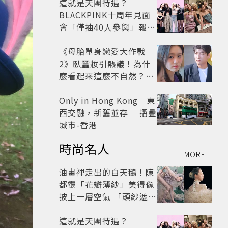
這就是天團待遇？
BLACKPINK十周年見面
會「僅抽40人參與」報名
開始到截止僅9小時粉絲
怒了😡
《母胎單身戀愛大作戰
2》臥蠶妝引熱議！為什
麼看起來這麼不自然？彩
妝師教你正確畫法
Only in Hong Kong｜東
西交融，新舊並存 ｜摺疊
城市-香港
時尚名人
MORE
油畫裡走出的白天鵝！陳
都靈「花瓣薄紗」美得像
披上一層空氣 「頭紗遮
面」玩出新花樣朦朧美感
太仙
這就是天團待遇？