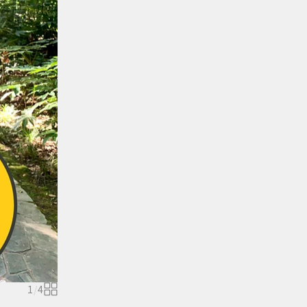
1
/
4