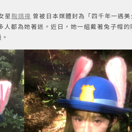
女星
鞠婧禕
曾被日本媒體封為「四千年一遇美
多人都為她著迷。近日，她一組戴著兔子帽的
議。