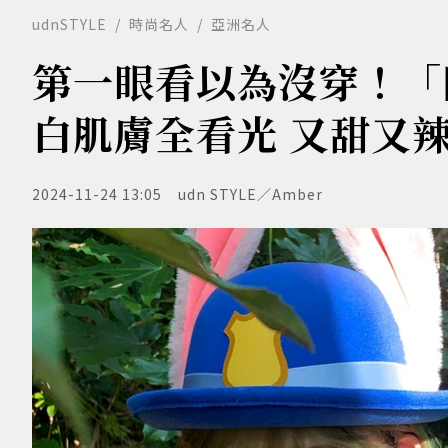
udnSTYLE
時尚名人
亞洲名人
第一眼看以為沒穿！「
白肌膚全看光 又甜又
2024-11-24 13:05
udn STYLE／Amber