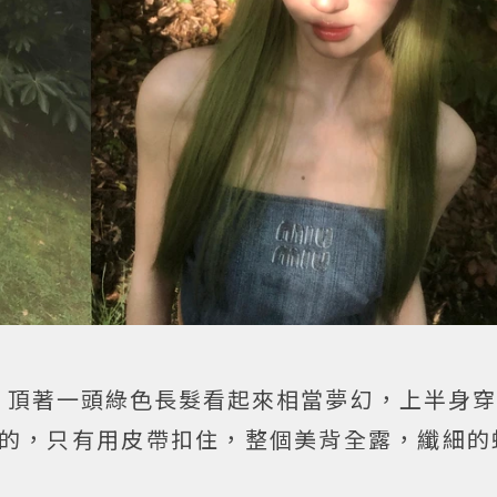
，頂著一頭綠色長髮看起來相當夢幻，上半身穿
的，只有用皮帶扣住，整個美背全露，纖細的