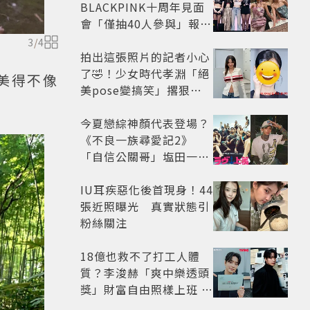
BLACKPINK十周年見面
會「僅抽40人參與」報名
開始到截止僅9小時粉絲
3
/
4
怒了😡
拍出這張照片的記者小心
了🤣！少女時代孝淵「絕
美得不像
美pose變搞笑」撂狠
話：把住址交出來
今夏戀綜神顏代表登場？
《不良一族尋愛記2》
「自信公關哥」塩田一馬
背景起底 街頭辣男翻身當
老闆
IU耳疾惡化後首現身！44
張近照曝光 真實狀態引
粉絲關注
18億也救不了打工人體
質？李浚赫「爽中樂透頭
獎」財富自由照樣上班 西
裝社畜帥出新高度