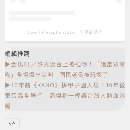
Dee（@elephantdee）分享的貼文
編輯推薦
▶金馬61／許光漢台上被強吻！「她當眾奪
吻」全場爆出尖叫 國民老公被玩壞了
▶10年前《KANO》拼甲子園入場！10年後
東蛋轟全壘打 潘傑楷一棒讓台灣人熱血沸
騰
小S