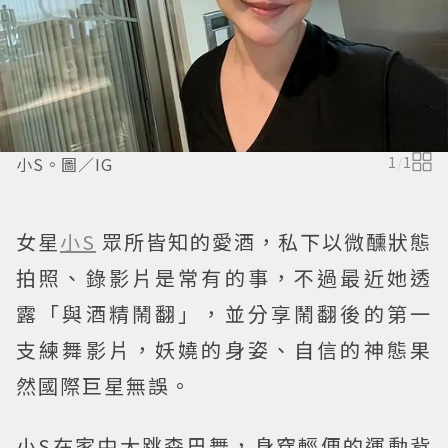
小S。圖／IG
1
/
1
女星
小S
眾所皆知的愛酒，私下以微醺狀態
拍照、錄影片是常有的事，不過最近她透
露「與酒精鬧翻」，並分享鬧翻後的第一
支練舞影片，妖嬈的身姿、自信的神態果
然國際巨星無誤。
小S在家中大跳森巴舞，身穿輕便的運動背