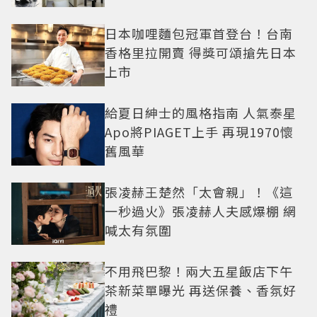
日本咖哩麵包冠軍首登台！台南
香格里拉開賣 得獎可頌搶先日本
上市
給夏日紳士的風格指南 人氣泰星
Apo將PIAGET上手 再現1970懷
舊風華
張凌赫王楚然「太會親」！《這
一秒過火》張凌赫人夫感爆棚 網
喊太有氛圍
不用飛巴黎！兩大五星飯店下午
茶新菜單曝光 再送保養、香氛好
禮