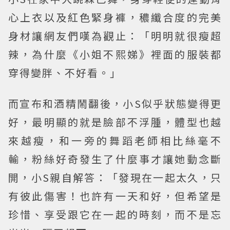
心上衣以及紅色緊身褲，穠纖合度的完美
身材讓網友們嘆為觀止：「明明就很瘦超
辣，為什麼《小姐不熙娣》裡面的服裝都
穿得變胖、不好看。」
而宣布和酒精鬧翻後，小S似乎狀態變得更
好，最明顯的就是臉部不浮腫，體型也越
來越瘦，和一旁的舞蹈老師相比絲毫不
輸，粉絲好奇發生了什麼事才讓她動念斷
開，小S親自解答：「發現在一起太久，只
有彼此傷害！也許有一天和好，但希望是
珍惜、享受跟它在一起的時刻，而不是忘