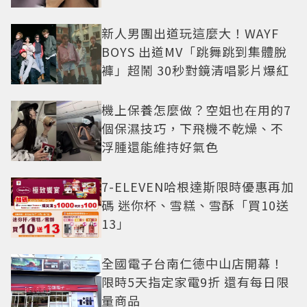
新人男團出道玩這麼大！WAYF
BOYS 出道MV「跳舞跳到集體脫
褲」超鬧 30秒對鏡清唱影片爆紅
機上保養怎麼做？空姐也在用的7
個保濕技巧，下飛機不乾燥、不
浮腫還能維持好氣色
7-ELEVEN哈根達斯限時優惠再加
碼 迷你杯、雪糕、雪酥「買10送
13」
全國電子台南仁德中山店開幕！
限時5天指定家電9折 還有每日限
量商品