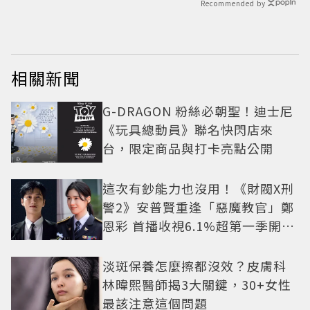
Recommended by
相關新聞
G-DRAGON 粉絲必朝聖！迪士尼
《玩具總動員》聯名快閃店來
台，限定商品與打卡亮點公開
這次有鈔能力也沒用！《財閥X刑
警2》安普賢重逢「惡魔教官」鄭
恩彩 首播收視6.1%超第一季開紅
盤
淡斑保養怎麼擦都沒效？皮膚科
林暐熙醫師揭3大關鍵，30+女性
最該注意這個問題