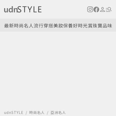
最新
時尚名人
流行穿搭
美妝保養
好時光
賞珠寶
品味
udnSTYLE
時尚名人
亞洲名人