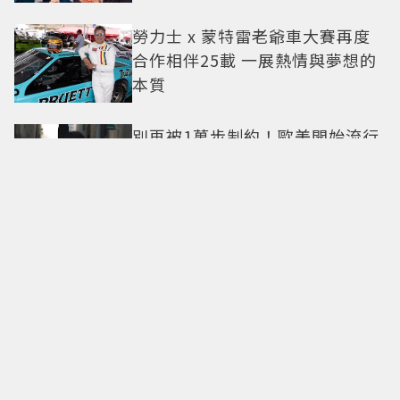
小甜劇
勞力士 x 蒙特雷老爺車大賽再度
合作相伴25載 一展熱情與夢想的
本質
別再被1萬步制約！歐美開始流行
直覺行走：專家解析，真正重要
的不是步數，而是「這件事」
油畫裡走出的白天鵝！陳都靈
「花瓣薄紗」美得像披上一層空
氣 「頭紗遮面」玩出新花樣朦朧
美感太仙
Jennie、孫藝珍都在練！皮拉提
斯不是瘦身運動，教練揭9大迷
思、選課真相