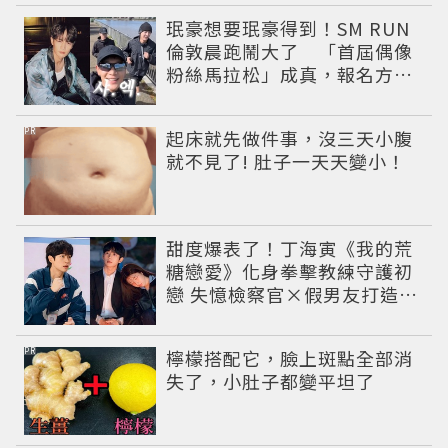
珉豪想要珉豪得到！SM RUN
倫敦晨跑鬧大了 「首屆偶像
粉絲馬拉松」成真，報名方式
公開
PR
起床就先做件事，沒三天小腹
就不見了! 肚子一天天變小！
甜度爆表了！丁海寅《我的荒
糖戀愛》化身拳擊教練守護初
戀 失憶檢察官×假男友打造今
夏必看小甜劇
PR
檸檬搭配它，臉上斑點全部消
失了，小肚子都變平坦了