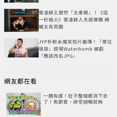
張凌赫王楚然「太會親」！《這
一秒過火》張凌赫人夫感爆棚 網
喊太有氛圍
JYP朴軫永爆笑短片瘋傳！「穿垃
圾袋」趕場Waterbomb 被虧
「應該改名JPG」
網友都在看
PR
一週有感！肚子整個都消下去
了！免節食，排空順暢就夠