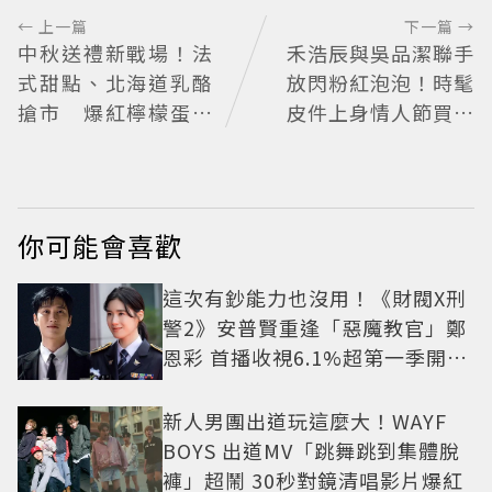
← 上一篇
下一篇 →
中秋送禮新戰場！法
禾浩辰與吳品潔聯手
式甜點、北海道乳酪
放閃粉紅泡泡！時髦
搶市 爆紅檸檬蛋糕
皮件上身情人節買物
熱銷破萬顆
清單這裡看
你可能會喜歡
這次有鈔能力也沒用！《財閥X刑
警2》安普賢重逢「惡魔教官」鄭
恩彩 首播收視6.1%超第一季開紅
盤
新人男團出道玩這麼大！WAYF
BOYS 出道MV「跳舞跳到集體脫
褲」超鬧 30秒對鏡清唱影片爆紅