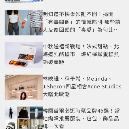
明知道不快樂卻離不開！揭開
「有毒關係」的情感陷阱 那些讓
人反覆回頭的「毒愛」為何比菸
還難戒？
中秋送禮新戰場！法式甜點、北
海道乳酪搶市 爆紅檸檬蛋糕熱
銷破萬顆
林映維、程予希、Melinda、
J.Sheron四星相會Acne Studios
大曬北歐潮
韓國首爾必逛時髦品牌45選！當
地編輯推薦服裝、包包、飾品品
牌一次看