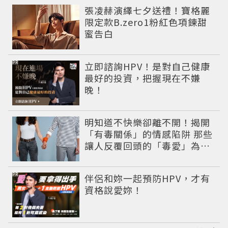
張凌赫演繹七夕送禮！寶格麗
限定款B.zero1粉紅色項鍊甜
蜜告白
PR
立即諮詢HPV！是對自己健康
最好的投資，把握現在不嫌
晚！
明知道不快樂卻離不開！揭開
「有毒關係」的情感陷阱 那些
讓人反覆回頭的「毒愛」為何
比菸還難戒？
PR
伴侶和妳一起預防HPV，才有
資格說愛妳！