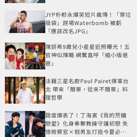
JYP朴軫永爆笑短片瘋傳！「穿垃
圾袋」趕場Waterbomb 被虧
「應該改名JPG」
陳妍希9歲兒小星星近照曝光！五
官神似陳曉 網驚直呼「縮小版爸
爸」
法籍三星名廚Paul Pairet揮軍台
北 帶來「簡單，從來不簡單」料
理哲學
甜度爆表了！丁海寅《我的荒糖
戀愛》化身拳擊教練守護初戀 失
憶檢察官×假男友打造今夏必看