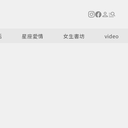
活
星座愛情
女生書坊
video