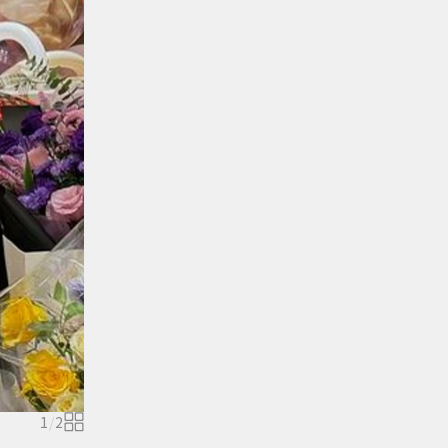
1
/
2