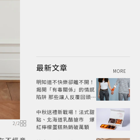
最新文章
MORE
明知道不快樂卻離不開！
揭開「有毒關係」的情感
陷阱 那些讓人反覆回頭的
「毒愛」為何比菸還難
戒？
中秋送禮新戰場！法式甜
點、北海道乳酪搶市 爆
2
/
2
紅檸檬蛋糕熱銷破萬顆