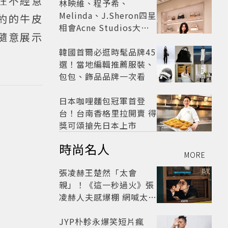
在不經意
林映維、程予希、
Melinda、J.Sheron四星
簡約的牛皮
相會Acne Studios大曬
隨意展示
北歐潮
韓國首爾必逛時髦品牌45
選！當地編輯推薦服裝、
包包、飾品品牌一次看
日本咖哩麵包冠軍首登
台！台南香格里拉開賣 得
獎可頌搶先日本上市
時尚名人
MORE
張凌赫王楚然「太會
親」！《這一秒過火》張
凌赫人夫感爆棚 網喊太有
氛圍
JYP朴軫永爆笑短片瘋