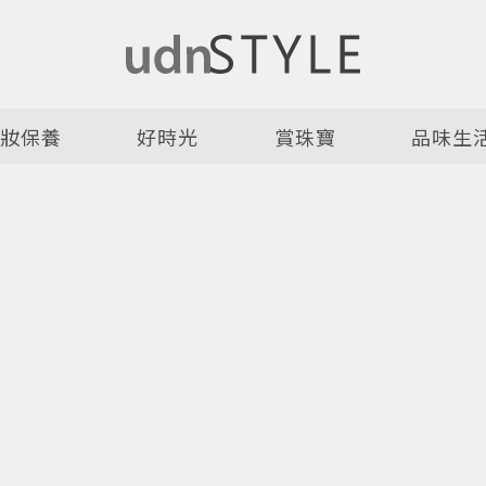
美妝保養
好時光
賞珠寶
品味生