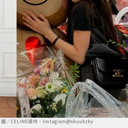
CELINE提供、Instagram@skuukzky