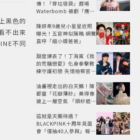
傳！「穿垃圾袋」趕場
Waterbomb 被虧「應該
改名JPG」
揹上黑色的
陳妍希9歲兒小星星近照
全看不出來
曝光！五官神似陳曉 網驚
直呼「縮小版爸爸」
INE不同
甜度爆表了！丁海寅《我
的荒糖戀愛》化身拳擊教
練守護初戀 失憶檢察官×
假男友打造今夏必看小甜
劇
油畫裡走出的白天鵝！陳
都靈「花瓣薄紗」美得像
披上一層空氣 「頭紗遮
面」玩出新花樣朦朧美感
太仙
這就是天團待遇？
BLACKPINK十周年見面
會「僅抽40人參與」報名
開始到截止僅9小時粉絲