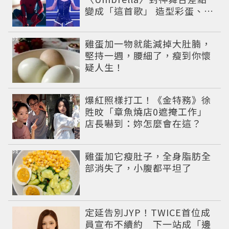
變成「這首歌」 造型彩蛋、暖
心故事一次公開
PR
雞蛋加一物就能減掉大肚腩，
堅持一週，腰細了，瘦到你懷
疑人生！
爆紅照樣打工！《金特務》徐
貹旼「章魚燒店0遮掩工作」
店長嚇到：妳怎麼會在這？
PR
雞蛋加它瘦肚子，全身脂肪全
部消失了，小腹都平坦了
定延告別JYP！TWICE首位成
員宣布不續約 下一站成「邊