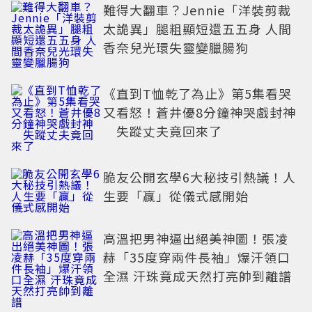
難得大翻車？Jennie「洋裝剪裁
太詭異」腿粗顯短還五五身 人間
香奈兒光環失靈變臘腸狗
《直到T恤乾了為止》第5集看哭
又看怒！蒼井優8分鐘神哭戲封神
失蹤丈夫竟回來了
脆友公開玄學6大秘技引熱議！人
生要「贏」從儀式感開始
高溫把男神逼出絕美神圖！張凌
赫「35度穿兩件長袖」爆汗領口
全濕 汗珠竟成天然打亮帥到離譜