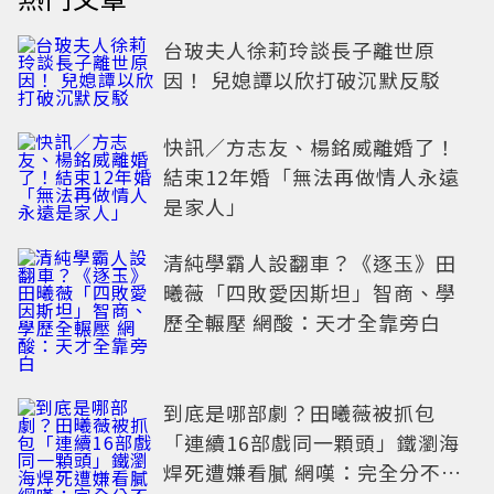
台玻夫人徐莉玲談長子離世原
因！ 兒媳譚以欣打破沉默反駁
快訊／方志友、楊銘威離婚了！
結束12年婚「無法再做情人永遠
是家人」
清純學霸人設翻車？《逐玉》田
曦薇「四敗愛因斯坦」智商、學
歷全輾壓 網酸：天才全靠旁白
到底是哪部劇？田曦薇被抓包
「連續16部戲同一顆頭」鐵瀏海
焊死遭嫌看膩 網嘆：完全分不出