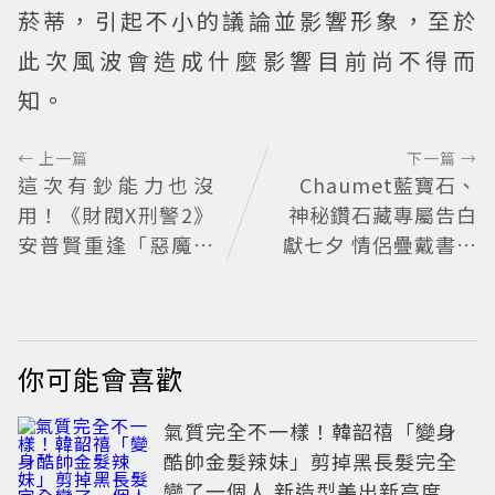
菸蒂，引起不小的議論並影響形象，至於
此次風波會造成什麼影響目前尚不得而
知。
← 上一篇
下一篇 →
這次有鈔能力也沒
Chaumet藍寶石、
用！《財閥X刑警2》
神秘鑽石藏專屬告白
安普賢重逢「惡魔教
獻七夕 情侶疊戴書寫
官」鄭恩彩 首播收視
獨一無二故事
6.1%超第一季開紅盤
你可能會喜歡
氣質完全不一樣！韓韶禧「變身
酷帥金髮辣妹」剪掉黑長髮完全
變了一個人 新造型美出新高度