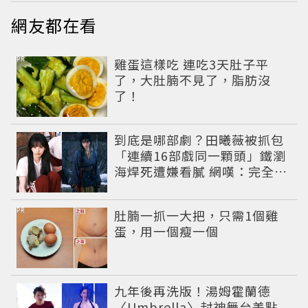
網友都在看
PR
雞蛋這樣吃 連吃3天肚子平
了，大肚腩不見了，脂肪沒
了！
到底是哪部劇？田曦薇被抓包
「連續16部戲同一顆頭」鐵瀏
海焊死遭嫌看膩 網嘆：完全分
不出角色
PR
肚腩一抓一大把，只需1個雞
蛋，用一個瘦一個
九年後再洗版！湯姆霍蘭德
〈Umbrella〉封神舞台差點