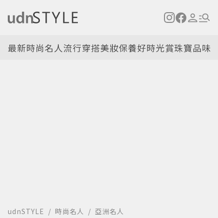
最新
時尚名人
流行穿搭
美妝保養
好時光
賞珠寶
品味
udnSTYLE
時尚名人
亞洲名人