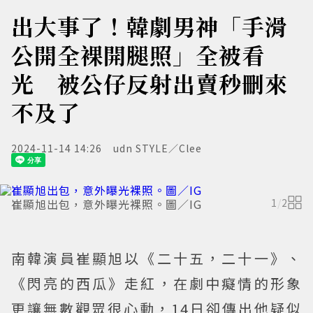
出大事了！韓劇男神「手滑
公開全裸開腿照」全被看
光 被公仔反射出賣秒刪來
不及了
2024-11-14 14:26
udn STYLE／Clee
崔顯旭出包，意外曝光裸照。圖／IG
1
/
2
南韓演員崔顯旭以《二十五，二十一》、
《閃亮的西瓜》走紅，在劇中癡情的形象
更讓無數觀眾很心動，14日卻傳出他疑似