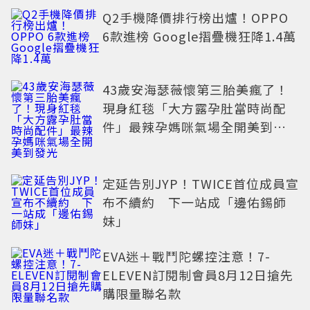
Q2手機降價排行榜出爐！OPPO
6款進榜 Google摺疊機狂降1.4萬
43歲安海瑟薇懷第三胎美瘋了！
現身紅毯「大方露孕肚當時尚配
件」最辣孕媽咪氣場全開美到發
光
定延告別JYP！TWICE首位成員宣
布不續約 下一站成「邊佑錫師
妹」
EVA迷＋戰鬥陀螺控注意！7-
ELEVEN訂閱制會員8月12日搶先
購限量聯名款