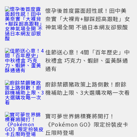
懷孕後首度露面超性感！田中美
奈實「大裸背+腳踩超高跟鞋」女
神氣場全開 不過日本網友卻狠酸
佳節送心意！4間「百年歷史」中
秋禮盒 巧克力、蝦餅、蛋黃酥通
通有
廚餘禁餵豬政策上路倒數！廚餘
機補助上限、3大選購攻略一次看
寶可夢世界錦標賽將開打！
《Pokémon GO》限定扮裝皮卡
丘限時登場