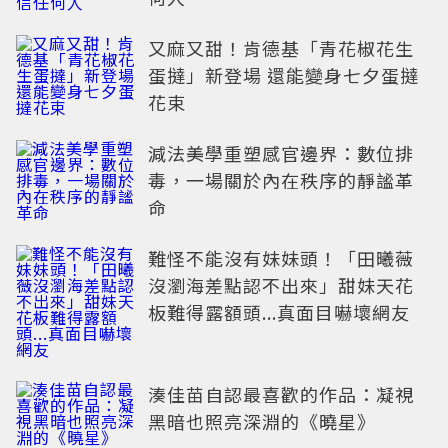
又麻又甜！肯德基「青花椒花生
蛋撻」新登場 還能變身七夕蛋撻
花束
減法美學重塑感官邊界：數位排
毒，一場關於內在秩序的靜謐革
命
難怪不能沒有妹妹頭！「田曦薇
沒瀏海差點認不出來」甜妹天花
板難得露額頭...真面目嚇壞網友
湊佳苗自認最喜歡的作品：凝視
黑暗也照亮深淵的《曉星》