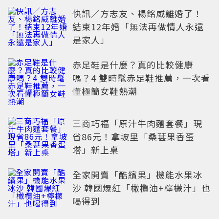
快訊／方志友、楊銘威離婚了！
結束12年婚「無法再做情人永遠
是家人」
赤足鞋是什麼？真的比較健康
嗎？4 雙時髦赤足鞋推薦，一次看
懂極簡女鞋熱潮
三商巧福「原汁牛肉麵套餐」現
省86元！拿坡里「桑葚果香蛋
塔」新上桌
全家開賣「酷繽果」機能水果冰
沙 韓國爆紅「橄欖油+檸檬汁」也
喝得到