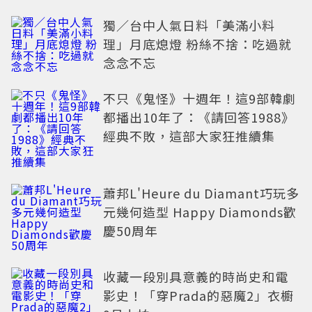
獨／台中人氣日料「美滿小料
理」月底熄燈 粉絲不捨：吃過就
念念不忘
不只《鬼怪》十週年！這9部韓劇
都播出10年了：《請回答1988》
經典不敗，這部大家狂推續集
蕭邦L'Heure du Diamant巧玩多
元幾何造型 Happy Diamonds歡
慶50周年
收藏一段別具意義的時尚史和電
影史！「穿Prada的惡魔2」衣櫥