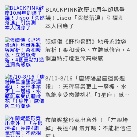
BLACKPINK歡慶10周年卻爆爭
議！Jisoo「突然落淚」引猜測
本人回應了
張婧儀《野狗骨頭》地母系妝容
解析！柔和暖色、立體感修容，4
個重點打造溫潤高級感
8/10-8/16「唐綺陽星座運勢週
報」：天秤事業更上一層樓、水
瓶能享受肉體桃花「1星座」感情
防三角關係
布蘭妮整形竟出意外 ！「左眼垮
掉」長達4周 氣炸喊：不能相信任
何人