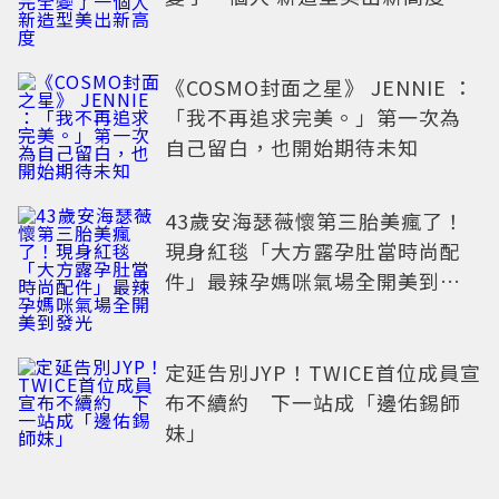
《COSMO封面之星》 JENNIE ：
「我不再追求完美。」第一次為
自己留白，也開始期待未知
43歲安海瑟薇懷第三胎美瘋了！
現身紅毯「大方露孕肚當時尚配
件」最辣孕媽咪氣場全開美到發
光
定延告別JYP！TWICE首位成員宣
布不續約 下一站成「邊佑錫師
妹」