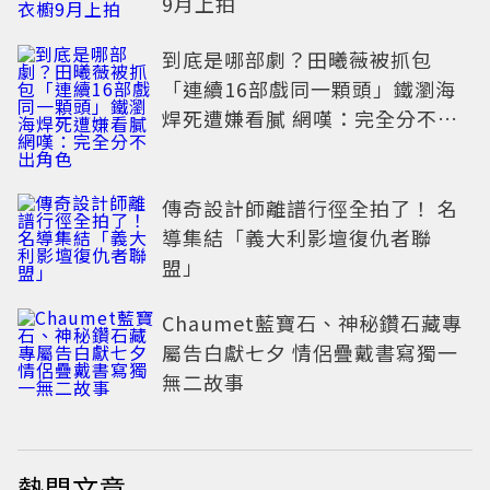
9月上拍
到底是哪部劇？田曦薇被抓包
「連續16部戲同一顆頭」鐵瀏海
焊死遭嫌看膩 網嘆：完全分不出
角色
傳奇設計師離譜行徑全拍了！ 名
導集結「義大利影壇復仇者聯
盟」
Chaumet藍寶石、神秘鑽石藏專
屬告白獻七夕 情侶疊戴書寫獨一
無二故事
熱門文章