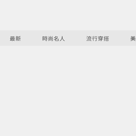
最新
時尚名人
流行穿搭