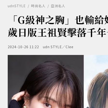
udnSTYLE
時尚名人
亞洲名人
「G級神之胸」也輸給
歲日版王祖賢擊落千年
2024-10-26 11:22
udn STYLE／Clee