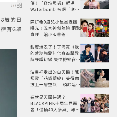
傳！「穿垃圾袋」趕場
2
/
7
Waterbomb 被虧「應該
改名JPG」
8歲的日
陳妍希9歲兒小星星近照
曝光！五官神似陳曉 網驚
擁有G罩
直呼「縮小版爸爸」
甜度爆表了！丁海寅《我
的荒糖戀愛》化身拳擊教
練守護初戀 失憶檢察官×
假男友打造今夏必看小甜
劇
油畫裡走出的白天鵝！陳
都靈「花瓣薄紗」美得像
披上一層空氣 「頭紗遮
面」玩出新花樣朦朧美感
太仙
這就是天團待遇？
BLACKPINK十周年見面
會「僅抽40人參與」報名
開始到截止僅9小時粉絲