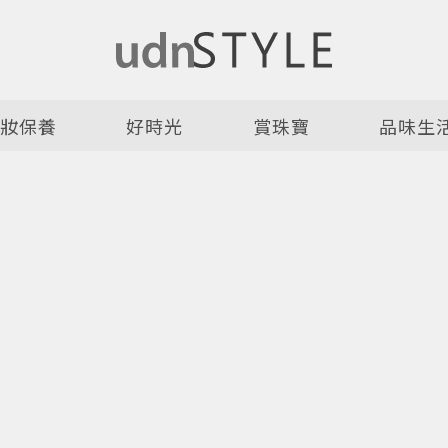
美妝保養
好時光
賞珠寶
品味生