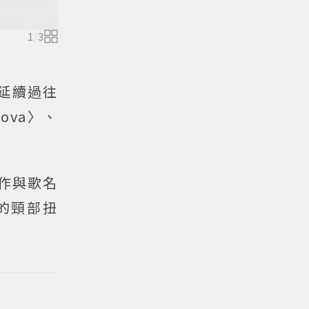
1
/
3
風延續過往
ova〉、
動作與歌名
式的頸部扭