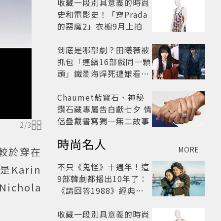
收藏一段別具意義的時尚
史和電影史！「穿Prada
的惡魔2」衣櫥9月上拍
到底是哪部劇？田曦薇被
抓包「連續16部戲同一顆
頭」鐵瀏海焊死遭嫌看膩
網嘆：完全分不出角色
Chaumet藍寶石、神秘
鑽石藏專屬告白獻七夕 情
侶疊戴書寫獨一無二故事
2
/
3
時尚名人
MORE
相較於穿在
不只《鬼怪》十週年！這
arin
9部韓劇都播出10年了：
ichola
《請回答1988》經典不
敗，這部大家狂推續集
收藏一段別具意義的時尚