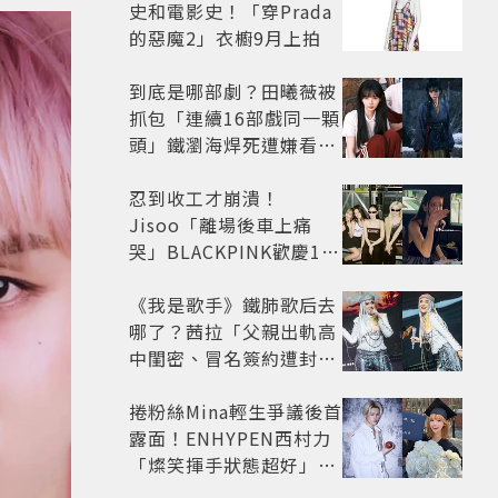
史和電影史！「穿Prada
的惡魔2」衣櫥9月上拍
到底是哪部劇？田曦薇被
抓包「連續16部戲同一顆
頭」鐵瀏海焊死遭嫌看膩
網嘆：完全分不出角色
忍到收工才崩潰！
Jisoo「離場後車上痛
哭」BLACKPINK歡慶10
週年變道歉大會 粉絲看了
超心疼
《我是歌手》鐵肺歌后去
哪了？茜拉「父親出軌高
中閨密、冒名簽約遭封
殺」沉寂12年辛酸過往曝
光
捲粉絲Mina輕生爭議後首
露面！ENHYPEN西村力
「燦笑揮手狀態超好」又
遭炎上 兩派網友戰翻