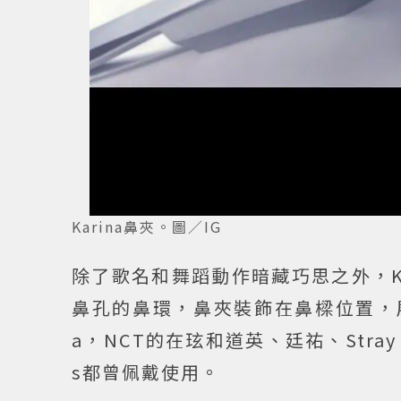
Karina鼻夾。圖／IG
除了歌名和舞蹈動作暗藏巧思之外，K
鼻孔的鼻環，鼻夾裝飾在鼻樑位置，展
a，NCT的在玹和道英、廷祐、Stray Ki
s都曾佩戴使用。