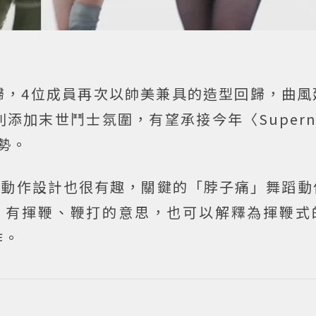
〉回歸，4位成員再次以帥美兼具的造型回歸，曲
添加末世鬥士氛圍，有望承接今年〈Supern
氣勢。
的舞蹈動作設計也很有趣，關鍵的「脖子痛」舞蹈
sh」有揮鞭、鞭打的意思，也可以解釋為揮鞭
作。