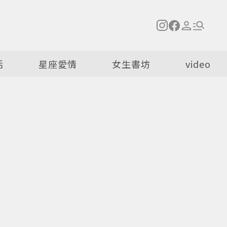
活
星座愛情
女生書坊
video