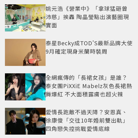
姚元浩《營業中》「拿球猛砸曾
沛慈」挨轟 陶晶瑩點出演藝圈現
實面
泰星Becky成TOD'S最新品牌大使
9月確定現身米蘭時裝周
全網瘋傳的「長裙女孩」是誰？
泰女團PiXXiE Mabelz灰色長裙熱
舞爆紅 不大面積露膚也超火辣
愛情長跑敵不過天降？安恩真、
徐康俊「交往10年婚前雙出軌」
四角戀失控挑戰愛情底線