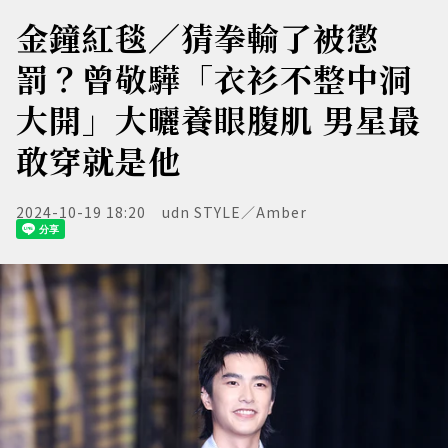
金鐘紅毯／猜拳輸了被懲
罰？曾敬驊「衣衫不整中洞
大開」大曬養眼腹肌 男星最
敢穿就是他
2024-10-19 18:20
udn STYLE／Amber