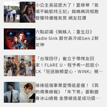
小公主長這麼大了！夏綠蒂「氣
場不輸凱特王妃」與媽媽同框散
發獨特優雅氣質 網友狂讚
六點認識《蜘蛛人：重生日》
Sadie Sink 厭世高冷成Gen Z新
女神
「台灣囝仔」崔立于帶隊友回
家！FLARE U、程予希一起逛小
CK「狂送臉頰愛心、WINK」親曝
中山站私藏必逛名單
接接這個事業愛情追星運！《我
的偶像總裁》「年下男」姜勳變
身冰山總裁 金慧峻追星成功還偶
遇愛情