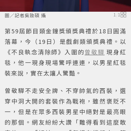
圖／記者吳致碩 攝
1
/
1
第59屆節目類金鐘獎頒獎典禮於18日圓滿
落幕，今（19日）是戲劇類頒獎典禮。以
《不良執念清除師》入圍的
曾敬驊
現身紅
毯，他一現身現場驚呼連連，以男星紅毯
裝來說，實在太讓人驚豔。
曾敬驊不走安全牌、不穿帥氣的西裝，選
穿中洞大開的套裝作為戰袍，雖然褒貶不
一，但是在眾多西裝男星中絕對是最亮眼
的那個。網友紛紛大讚「難得看到這麼敢