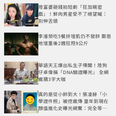
陸富婆砸錢拍短劇「狂加親密
戲」！鮮肉男星受不了絕望喊：
別伸舌頭
李濬榮吃5餐拼增肌仍不發胖 鄭恩
地增重後2週狂甩9公斤
華語天王爆出私生子傳聞！陸狗
仔卓偉稱「DNA驗證曝光」 全網
瘋猜3字大咖
真的是從小帥到大！張凌赫「小
學證件照」被挖瘋傳 童年到現在
顏值進化史曝光網驚：完全等比
例長大