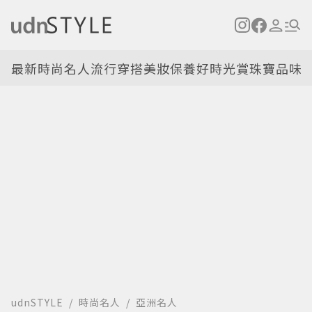
最新
時尚名人
流行穿搭
美妝保養
好時光
賞珠寶
品味
udnSTYLE
時尚名人
亞洲名人