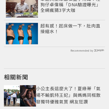
狗仔卓偉稱「DNA驗證曝光」
全網瘋猜3字大咖
PR
超有感！起床做一下，肚肉直
接縮水！
Recommended by
相關新聞
小公主長這麼大了！夏綠蒂「氣
場不輸凱特王妃」與媽媽同框散
發獨特優雅氣質 網友狂讚