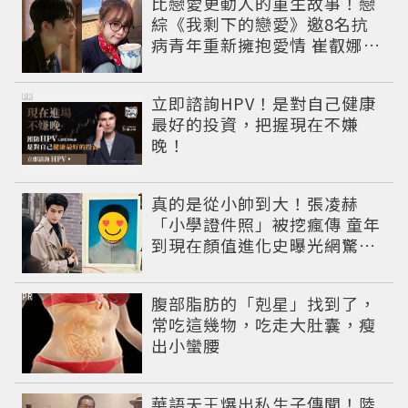
比戀愛更動人的重生故事！戀
綜《我剩下的戀愛》邀8名抗
病青年重新擁抱愛情 崔叡娜淚
揭童年抗癌傷痛
PR
立即諮詢HPV！是對自己健康
最好的投資，把握現在不嫌
晚！
真的是從小帥到大！張凌赫
「小學證件照」被挖瘋傳 童年
到現在顏值進化史曝光網驚：
完全等比例長大
PR
腹部脂肪的「剋星」找到了，
常吃這幾物，吃走大肚囊，瘦
出小蠻腰
華語天王爆出私生子傳聞！陸