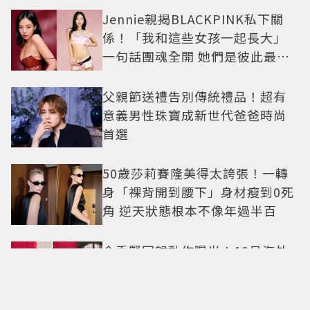
Jennie親揭BLACKPINK私下關
係！「我和這些女孩一起長大」
一句話團魂全開 她們是彼此最強
後盾
父親節送禮告別傳統禮品！超有
意義男性珠寶成新世代爸爸時尚
首選
50歲莎莉賽隆美得太誇張！一轉
身「裸背開到腰下」身材瘦到0死
角 逆天狀態根本不像年過半百
金秀賢回歸動作曝光！10月海外
見面會登場 2萬人場地引關注