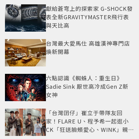
獻給蒼穹上的探索家 G-SHOCK發
表全新GRAVITYMASTER飛行表
與天比高
台灣最大愛馬仕 高雄漢神專門店
煥新開幕
六點認識《蜘蛛人：重生日》
Sadie Sink 厭世高冷成Gen Z新
女神
「台灣囝仔」崔立于帶隊友回
家！FLARE U、程予希一起逛小
CK「狂送臉頰愛心、WINK」親曝
中山站私藏必逛名單