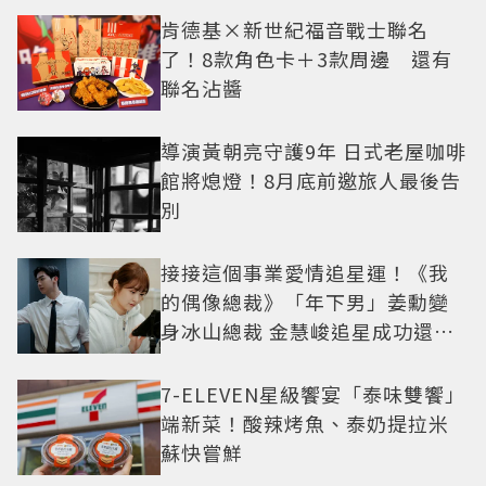
肯德基×新世紀福音戰士聯名
了！8款角色卡＋3款周邊 還有
聯名沾醬
導演黃朝亮守護9年 日式老屋咖啡
館將熄燈！8月底前邀旅人最後告
別
接接這個事業愛情追星運！《我
的偶像總裁》「年下男」姜勳變
身冰山總裁 金慧峻追星成功還偶
遇愛情
7-ELEVEN星級饗宴「泰味雙饗」
端新菜！酸辣烤魚、泰奶提拉米
蘇快嘗鮮