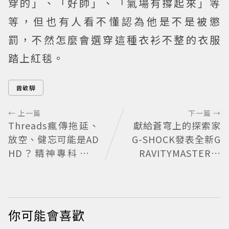
穿的」、「好帥」、「氣場有撐起來」等
等，但也有人看不懂認為他是不是被懲
罰，不然怎麼會選穿這種衣衫不整的衣服
踏上紅毯。
曾敬驊
← 上一篇
下一篇 →
Threads瘋傳拖延、
獻給蒼穹上的探索家
放空、健忘可能是AD
G-SHOCK發表全新G
HD？精神專科王韋
RAVITYMASTER飛
力醫師揭真正差別
行表 與天比高
你可能會喜歡