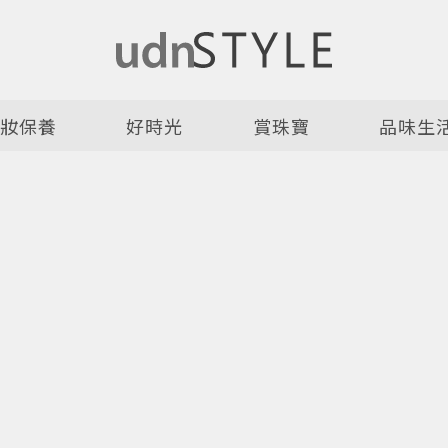
美妝保養
好時光
賞珠寶
品味生