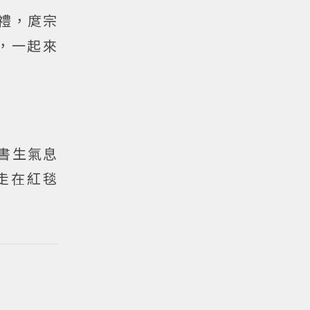
禮，庹宗
，一起來
配書生氣息
走在紅毯