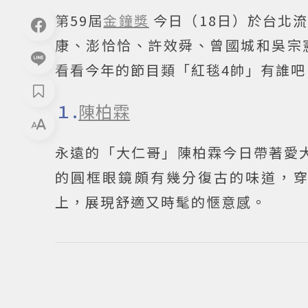
第59屆
金鐘獎
今日（18日）於台北
康、澎恰恰、許效舜、曾國城和吳宗
看看今年的節目類「紅毯4帥」有誰吧
１.
陳柏霖
永遠的「大仁哥」陳柏霖今日帶著愛犬
的圓框眼鏡頗有幾分復古的味道，
上，展現舒適又時髦的愜意感。