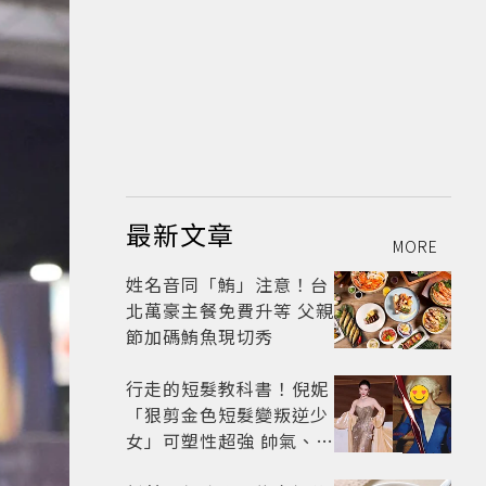
最新文章
MORE
姓名音同「鮪」注意！台
北萬豪主餐免費升等 父親
節加碼鮪魚現切秀
行走的短髮教科書！倪妮
「狠剪金色短髮變叛逆少
女」可塑性超強 帥氣、優
雅自由切換