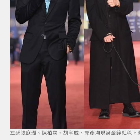
左起張庭瑚、陳柏霖、胡宇威、郭彥均現身金鐘紅毯。