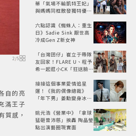
蒂「氣場不輸凱特王妃」
與媽媽同框散發獨特優雅
氣質 網友狂讚
六點認識《蜘蛛人：重生
日》Sadie Sink 厭世高
冷成Gen Z新女神
「台灣囝仔」崔立于帶隊
2
/
5
友回家！FLARE U、程予
希一起逛小CK「狂送臉頰
愛心、WINK」親曝中山
站私藏必逛名單
接接這個事業愛情追星
運！《我的偶像總裁》
各自的亮
「年下男」姜勳變身冰山
充滿王子
總裁 金慧峻追星成功還偶
遇愛情
姚元浩《營業中》「拿球
有質感，
猛砸曾沛慈」挨轟 陶晶瑩
點出演藝圈現實面