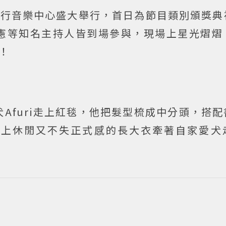
流行音樂中心盛大舉行，首日為節目類別頒獎典
憲等知名主持人皆到場參與，現場上星光熠熠
！
Afuri走上紅毯，他把髮型梳成中分頭，搭
穿上休閒又不失正式感的長大衣牽著自家愛犬