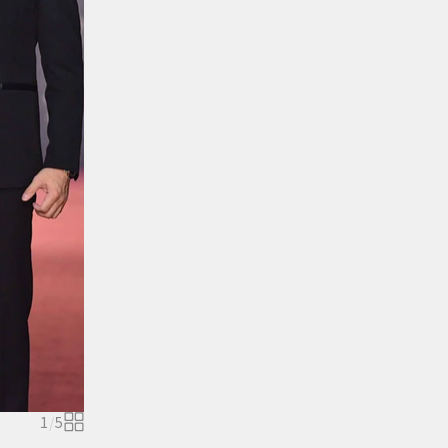
1
/
5