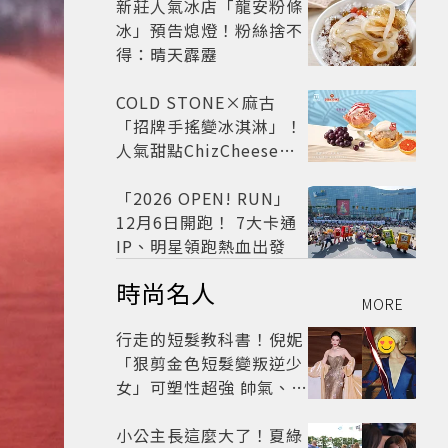
新莊人氣冰店「龍安粉條
冰」預告熄燈！粉絲捨不
得：晴天霹靂
COLD STONE×麻古
「招牌手搖變冰淇淋」！
人氣甜點ChizCheese快
閃台北
「2026 OPEN! RUN」
12月6日開跑！ 7大卡通
IP、明星領跑熱血出發
時尚名人
MORE
行走的短髮教科書！倪妮
「狠剪金色短髮變叛逆少
女」可塑性超強 帥氣、優
雅自由切換
小公主長這麼大了！夏綠