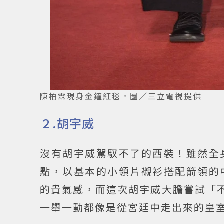
陳柏霖現身金鐘紅毯。圖／三立電視提供
２.胡宇威
沒有胡宇威駕馭不了的西裝！雖然全
點，以基本的小領片襯衫搭配箭領的
的貴氣感，而這次胡宇威大膽嘗試「
一舉一動都像是從宮廷中走出來的皇