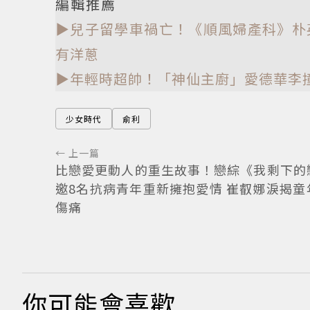
編輯推薦
▶兒子留學車禍亡！《順風婦產科》朴
有洋蔥
▶年輕時超帥！「神仙主廚」愛德華李
少女時代
俞利
← 上一篇
比戀愛更動人的重生故事！戀綜《我剩下的
邀8名抗病青年重新擁抱愛情 崔叡娜淚揭童
傷痛
你可能會喜歡