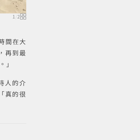
1
/
2
段時間在大
，再到最
來。」
持人的介
「真的很