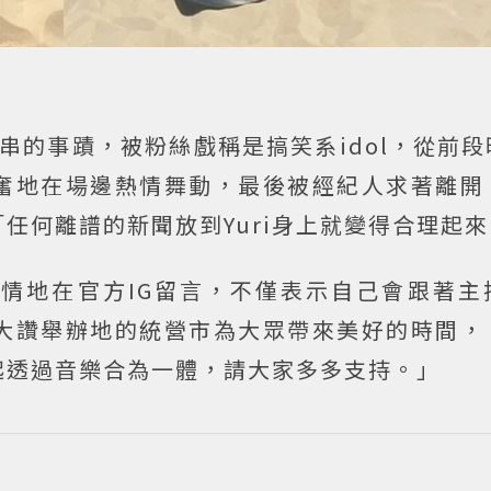
連串的事蹟，被粉絲戲稱是搞笑系idol，從前
奮地在場邊熱情舞動，最後被經紀人求著離開
任何離譜的新聞放到Yuri身上就變得合理起
情地在官方IG留言，不僅表示自己會跟著主
大讚舉辦地的統營市為大眾帶來美好的時間，
起透過音樂合為一體，請大家多多支持。」