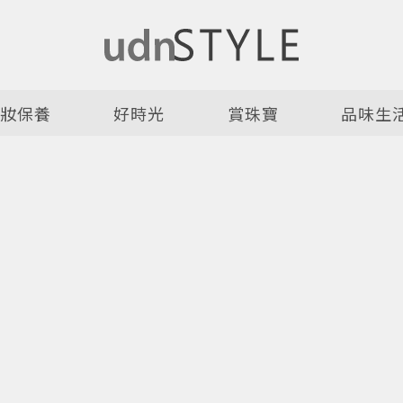
美妝保養
好時光
賞珠寶
品味生