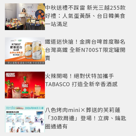
中秋送禮不踩雷 新光三越255款
好禮：人氣蛋黃酥、台日韓美食
一站滿足
鐵道迷快搶！金牌台啤首度聯名
台灣高鐵 全新N700ST限定罐開
賣
火辣開喝！絕對伏特加攜手
TABASCO 打造全新辛香酒感
八色烤肉mini×葬送的芙莉蓮
「30款周邊」登場！立牌、鑰匙
圈通通有