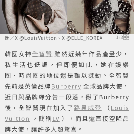
圖／X @LouisVuitton、X @ELLE_KOREA
1
/
3
韓國女神
全智賢
雖然近幾年作品產量少，
私生活也低調，但即便如此，她在娛樂
圈、時尚圈的地位還是難以撼動。全智賢
先前是英倫品牌
Burberry
全球品牌大使，
近日與品牌緣分告一段落，掰了Burberry
後，全智賢現在加入了
路易威登
（
Louis
Vuitton
，簡稱
LV
），而且還直接空降品
牌大使，讓許多人超驚喜。