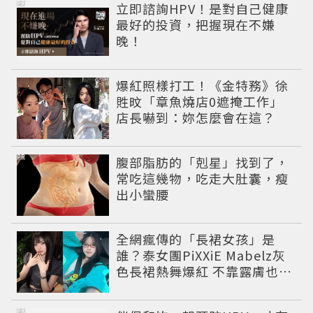
PR
立即諮詢HPV！是對自己健康
最好的投資，把握現在不嫌
晚！
爆紅照樣打工！《金特務》徐
貹旼「章魚燒店0遮掩工作」
店長嚇到：妳怎麼會在這？
PR
腹部脂肪的「剋星」找到了，
常吃這幾物，吃走大肚囊，瘦
出小蠻腰
全網瘋傳的「長裙女孩」是
誰？泰女團PiXXiE Mabelz灰
色長裙熱舞爆紅 不靠露膚也能
性感出圈
PR