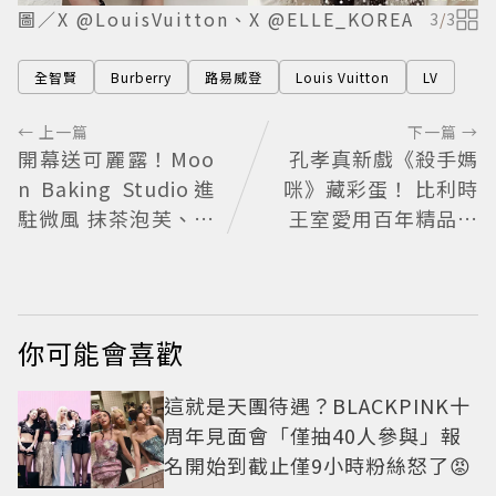
圖／X @LouisVuitton、X @ELLE_KOREA
3
/
3
全智賢
Burberry
路易威登
Louis Vuitton
LV
← 上一篇
下一篇 →
開幕送可麗露！Moo
孔孝真新戲《殺手媽
n Baking Studio進
咪》藏彩蛋！ 比利時
駐微風 抹茶泡芙、芒
王室愛用百年精品也
果塔上桌
入戲
你可能會喜歡
這就是天團待遇？BLACKPINK十
周年見面會「僅抽40人參與」報
名開始到截止僅9小時粉絲怒了😡