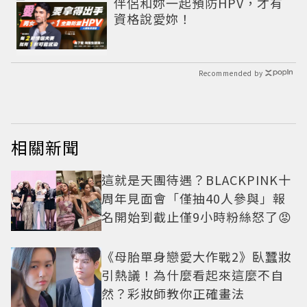
伴侶和妳一起預防HPV，才有
資格說愛妳！
Recommended by
相關新聞
這就是天團待遇？BLACKPINK十
周年見面會「僅抽40人參與」報
名開始到截止僅9小時粉絲怒了😡
《母胎單身戀愛大作戰2》臥蠶妝
引熱議！為什麼看起來這麼不自
然？彩妝師教你正確畫法