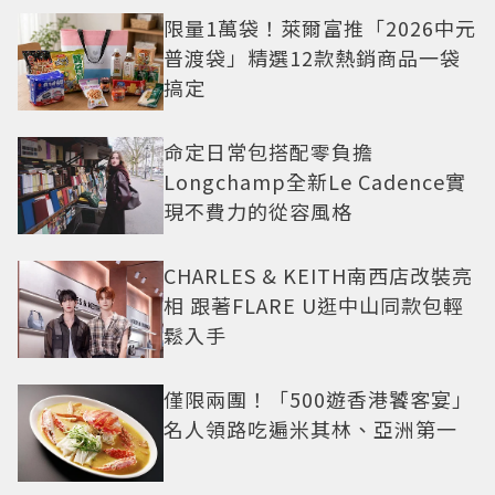
限量1萬袋！萊爾富推「2026中元
普渡袋」精選12款熱銷商品一袋
搞定
命定日常包搭配零負擔
Longchamp全新Le Cadence實
現不費力的從容風格
CHARLES & KEITH南西店改裝亮
相 跟著FLARE U逛中山同款包輕
鬆入手
僅限兩團！「500遊香港饕客宴」
名人領路吃遍米其林、亞洲第一