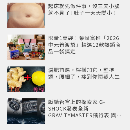
PR
起床就先做件事，沒三天小腹
就不見了! 肚子一天天變小！
限量1萬袋！萊爾富推「2026
中元普渡袋」精選12款熱銷商
品一袋搞定
PR
減肥首選，檸檬加它，堅持一
週，腰細了，瘦到你懷疑人生
獻給蒼穹上的探索家 G-
SHOCK發表全新
GRAVITYMASTER飛行表 與天
比高