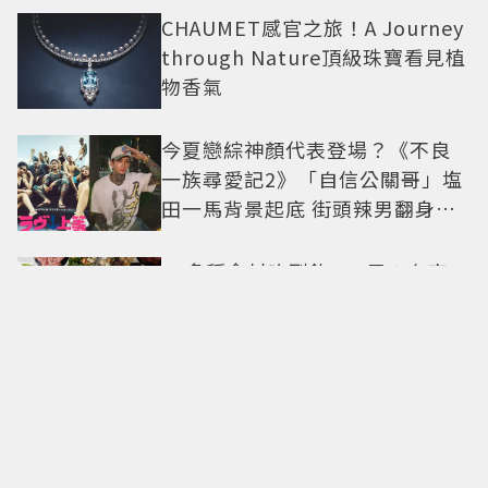
CHAUMET感官之旅！A Journey
through Nature頂級珠寶看見植
物香氣
今夏戀綜神顏代表登場？《不良
一族尋愛記2》「自信公關哥」塩
田一馬背景起底 街頭辣男翻身當
老闆
40多種食材吃到飽288元！台南
「井賀鍋物」進軍新北 3人同行
送肉盤
張凌赫演繹七夕送禮！寶格麗限
定款B.zero1粉紅色項鍊甜蜜告白