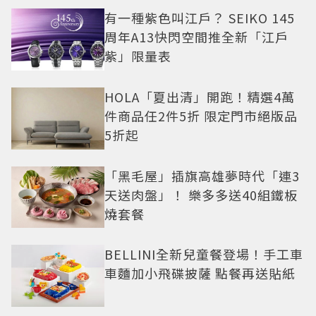
有一種紫色叫江戶？ SEIKO 145
周年A13快閃空間推全新「江戶
紫」限量表
HOLA「夏出清」開跑！精選4萬
件商品任2件5折 限定門市絕版品
5折起
「黑毛屋」插旗高雄夢時代「連3
天送肉盤」！ 樂多多送40組鐵板
燒套餐
BELLINI全新兒童餐登場！手工車
車麵加小飛碟披薩 點餐再送貼紙