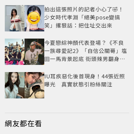
拍出這張照片的記者小心了🤣！
少女時代孝淵「絕美pose變搞
笑」撂狠話：把住址交出來
今夏戀綜神顏代表登場？《不良
一族尋愛記2》「自信公關哥」塩
田一馬背景起底 街頭辣男翻身當
老闆
IU耳疾惡化後首現身！44張近照
曝光 真實狀態引粉絲關注
網友都在看