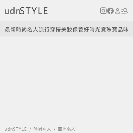
最新
時尚名人
流行穿搭
美妝保養
好時光
賞珠寶
品味
udnSTYLE
時尚名人
亞洲名人