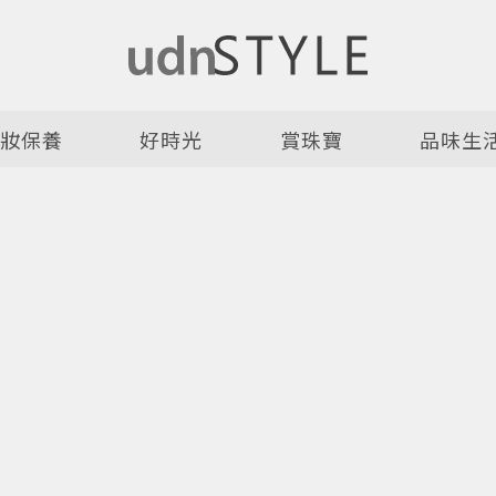
美妝保養
好時光
賞珠寶
品味生