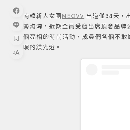
南韓新人女團
MEOVV
出道僅38天，
勢洶洶，近期全員受邀出席頂奢品牌
個亮相的時尚活動，成員們各個不敢
暇的鎂光燈。