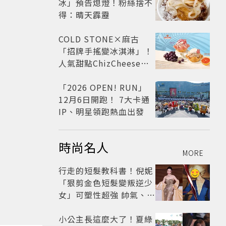
冰」預告熄燈！粉絲捨不
得：晴天霹靂
COLD STONE×麻古
「招牌手搖變冰淇淋」！
人氣甜點ChizCheese快
閃台北
「2026 OPEN! RUN」
12月6日開跑！ 7大卡通
IP、明星領跑熱血出發
時尚名人
MORE
行走的短髮教科書！倪妮
「狠剪金色短髮變叛逆少
女」可塑性超強 帥氣、優
雅自由切換
小公主長這麼大了！夏綠