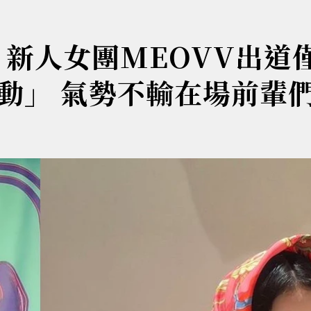
狂！新人女團MEOVV出道
動」 氣勢不輸在場前輩