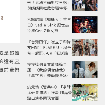
蒂「氣場不輸凱特王妃」
與媽媽同框散發獨特優雅
氣質 網友狂讚
Qg
六點認識《蜘蛛人：重生
日》Sadie Sink 厭世高
冷成Gen Z新女神
「台灣囝仔」崔立于帶隊
友回家！FLARE U、程予
或是超難
希一起逛小CK「狂送臉頰
愛心、WINK」親曝中山
的還有
宋
站私藏必逛名單
接接這個事業愛情追星
被前輩們
運！《我的偶像總裁》
「年下男」姜勳變身冰山
總裁 金慧峻追星成功還偶
遇愛情
姚元浩《營業中》「拿球
猛砸曾沛慈」挨轟 陶晶瑩
點出演藝圈現實面