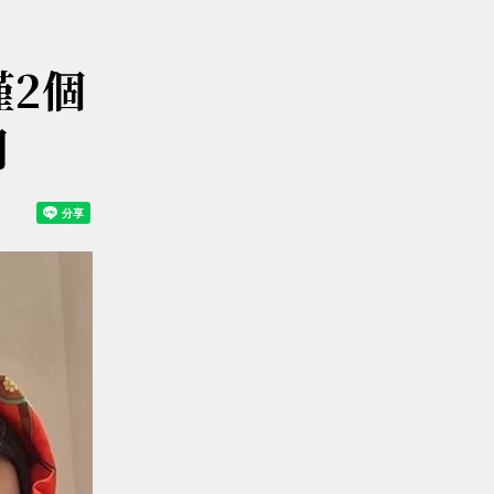
僅2個
們