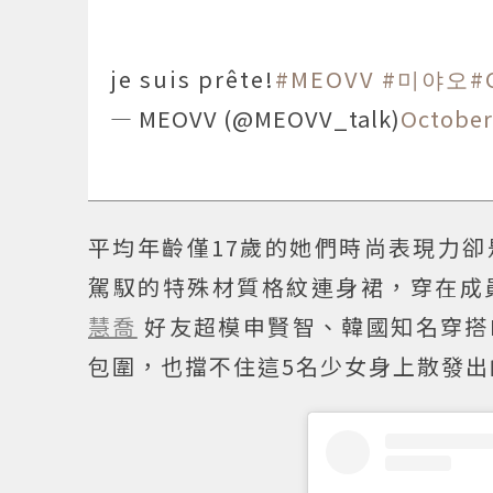
je suis prête!
#MEOVV
#미야오
#
— MEOVV (@MEOVV_talk)
October
平均年齡僅17歲的她們時尚表現力
駕馭的特殊材質格紋連身裙，穿在成
慧喬
好友超模申賢智、韓國知名穿搭K
包圍，也擋不住這5名少女身上散發出