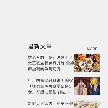
最新文章
MORE
姓名音同「鮪」注意！台
北萬豪主餐免費升等 父親
節加碼鮪魚現切秀
行走的短髮教科書！倪妮
「狠剪金色短髮變叛逆少
女」可塑性超強 帥氣、優
雅自由切換
新莊人氣冰店「龍安粉條