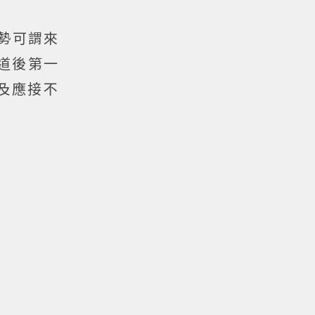
聲勢可謂來
道後第一
及應接不