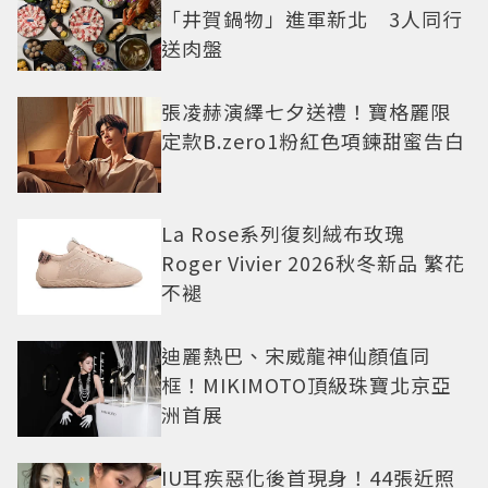
「井賀鍋物」進軍新北 3人同行
送肉盤
張凌赫演繹七夕送禮！寶格麗限
定款B.zero1粉紅色項鍊甜蜜告白
La Rose系列復刻絨布玫瑰
Roger Vivier 2026秋冬新品 繁花
不褪
迪麗熱巴、宋威龍神仙顏值同
框！MIKIMOTO頂級珠寶北京亞
洲首展
IU耳疾惡化後首現身！44張近照