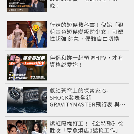
晚！
行走的短髮教科書！倪妮「狠
剪金色短髮變叛逆少女」可塑
性超強 帥氣、優雅自由切換
PR
伴侶和妳一起預防HPV，才有
資格說愛妳！
獻給蒼穹上的探索家 G-
SHOCK發表全新
GRAVITYMASTER飛行表 與天
比高
爆紅照樣打工！《金特務》徐
貹旼「章魚燒店0遮掩工作」