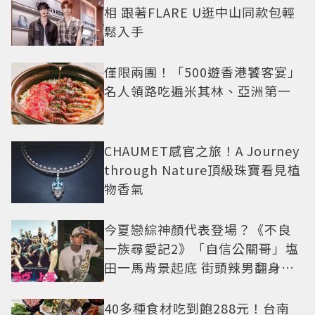
相 跟著FLARE U逛中山同款包輕
鬆入手
僅限兩團！「500遊香港饕客宴」
名人領路吃遍米其林、亞洲第一
CHAUMET感官之旅！A Journey
through Nature頂級珠寶看見植
物香氣
今夏戀綜神顏代表登場？《不良
一族尋愛記2》「自信公關哥」塩
田一馬背景起底 街頭辣男翻身當
老闆
40多種食材吃到飽288元！台南