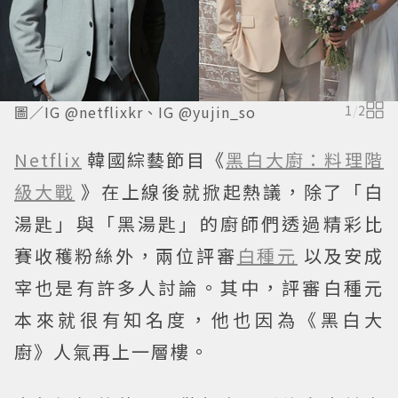
圖／IG @netflixkr、IG @yujin_so
1
/
2
Netflix
韓國綜藝節目《
黑白大廚：料理階
級大戰
》在上線後就掀起熱議，除了「白
湯匙」與「黑湯匙」的廚師們透過精彩比
賽收穫粉絲外，兩位評審
白種元
以及安成
宰也是有許多人討論。其中，評審白種元
本來就很有知名度，他也因為《黑白大
廚》人氣再上一層樓。