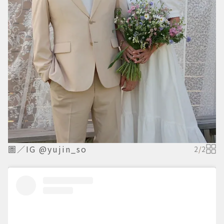
圖／IG @yujin_so
2
/
2