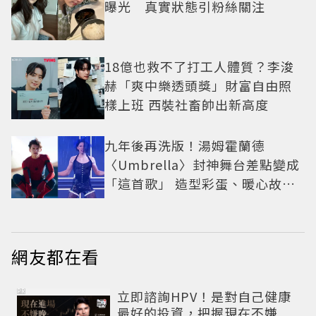
曝光 真實狀態引粉絲關注
18億也救不了打工人體質？李浚
赫「爽中樂透頭獎」財富自由照
樣上班 西裝社畜帥出新高度
九年後再洗版！湯姆霍蘭德
〈Umbrella〉封神舞台差點變成
「這首歌」 造型彩蛋、暖心故事
一次公開
網友都在看
PR
立即諮詢HPV！是對自己健康
最好的投資，把握現在不嫌