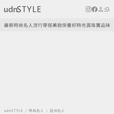
最新
時尚名人
流行穿搭
美妝保養
好時光
賞珠寶
品味
udnSTYLE
時尚名人
亞洲名人