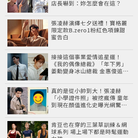
店長嚇到：妳怎麼會在這？
張凌赫演繹七夕送禮！寶格麗
限定款B.zero1粉紅色項鍊甜
蜜告白
接接這個事業愛情追星運！
《我的偶像總裁》「年下男」
姜勳變身冰山總裁 金惠俊追星
成功還偶遇愛情
真的是從小帥到大！張凌赫
「小學證件照」被挖瘋傳 童年
到現在顏值進化史曝光網驚：
完全等比例長大
肯豆也在穿的三葉草訓練＆網
球系列 場上場下都是時髦運動