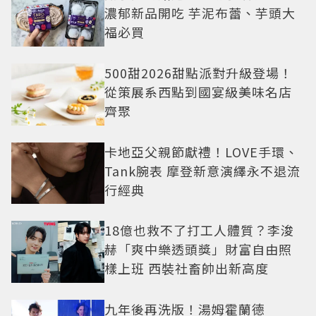
濃郁新品開吃 芋泥布蕾、芋頭大
福必買
500甜2026甜點派對升級登場！
從策展系西點到國宴級美味名店
齊聚
卡地亞父親節獻禮！LOVE手環、
Tank腕表 摩登新意演繹永不退流
行經典
18億也救不了打工人體質？李浚
赫「爽中樂透頭獎」財富自由照
樣上班 西裝社畜帥出新高度
九年後再洗版！湯姆霍蘭德