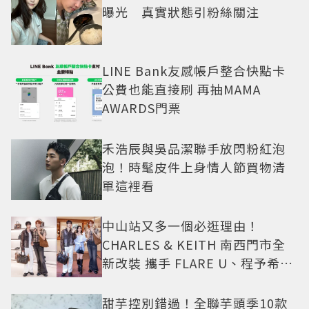
曝光 真實狀態引粉絲關注
LINE Bank友感帳戶整合快點卡
公費也能直接刷 再抽MAMA
AWARDS門票
禾浩辰與吳品潔聯手放閃粉紅泡
泡！時髦皮件上身情人節買物清
單這裡看
中山站又多一個必逛理由！
CHARLES & KEITH 南西門市全
新改裝 攜手 FLARE U、程予希演
繹秋季時尚
甜芋控別錯過！全聯芋頭季10款