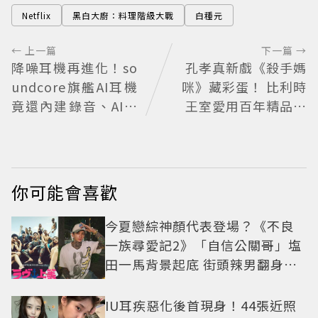
Netflix
黑白大廚：料理階級大戰
白種元
← 上一篇
下一篇 →
降噪耳機再進化！so
孔孝真新戲《殺手媽
undcore旗艦AI耳機
咪》藏彩蛋！ 比利時
竟還內建錄音、AI會
王室愛用百年精品也
議摘要功能
入戲
你可能會喜歡
今夏戀綜神顏代表登場？《不良
一族尋愛記2》「自信公關哥」塩
田一馬背景起底 街頭辣男翻身當
老闆
IU耳疾惡化後首現身！44張近照