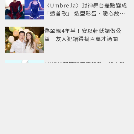
〈Umbrella〉封神舞台差點變成
「這首歌」 造型彩蛋、暖心故事
一次公開
偽單親4年半！安以軒低調做公
益 友人犯錯得捐百萬才過關
LINE父親節聊天室特效上線！輸
入「這3關鍵字」為爸爸送上歡樂
祝福
最美小三只剩顏值？韓韶禧「挑
戰安海瑟薇經典角色」搭檔影帝
實習生被嘲：看截圖就感受到演
技
這次不當仙女改當帥姐！迪麗熱