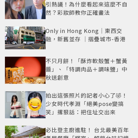
引熱議！為什麼看起來這麼不自
然？彩妝師教你正確畫法
Only in Hong Kong｜東西交
融，新舊並存 ｜摺疊城市-香港
不只月餅！「酥炸軟殼蟹＋蟹黃
醬」、「特調肉品＋調味鹽」中
秋送創意
拍出這張照片的記者小心了🤣！
少女時代孝淵「絕美pose變搞
笑」撂狠話：把住址交出來
必比登主廚進駐！ 台北最美百年
老屋餐廳「輝室」 解鎖台味記憶