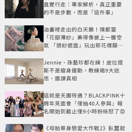
直覺行走：專家解析，真正重要
的不是步數，而是「這件事」
油畫裡走出的白天鵝！陳都靈
「花瓣薄紗」美得像披上一層空
氣 「頭紗遮面」玩出新花樣朦朧
美感太仙
Jennie、孫藝珍都在練！皮拉提
斯不是瘦身運動，教練揭9大迷
思、選課真相
這就是天團待遇？BLACKPINK十
周年見面會「僅抽40人參與」報
名開始到截止僅9小時粉絲怒了😡
《母胎單身戀愛大作戰2》臥蠶妝