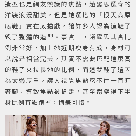
造型也是網友熱議的焦點，趙露思選穿的
洋裝浪漫甜美，但是她選搭的「恨天高厚
底鞋」實在太搶戲，讓許多人認為這鞋子
毀了整體的造型。事實上，趙露思其實比
例非常好，加上她近期瘦身有成，身材可
以說是相當完美，其實不需要搭配這麼高
的鞋子來拉長她的比例，而這雙鞋子還因
為太過厚重，讓人視覺焦點忍不住一直盯
著腳，導致焦點被搶走，甚至還變得下半
身比例有點跑掉，稍嫌可惜。