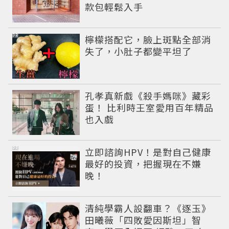
款包輕鬆入手
PR
檸檬搭配它，臉上斑點全部消
失了，小肚子都變平坦了
孔孝真新戲《殺手媽咪》藏彩
蛋！ 比利時王室愛用百年精品
也入戲
PR
立即諮詢HPV！是對自己健康
最好的投資，把握現在不嫌
晚！
清純學霸人設翻車？《逐玉》
田曦薇「四敗愛因斯坦」智