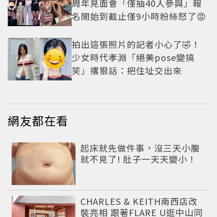
周年見面會「僅抽40人參與」報
名開始到截止僅9小時粉絲怒了😡
拍出這張照片的記者小心了🤣！
少女時代孝淵「絕美pose變搞
笑」撂狠話：把住址交出來
網友都在看
PR
起床就先做件事，沒三天小腹
就不見了! 肚子一天天變小！
CHARLES & KEITH南西店改
裝亮相 跟著FLARE U逛中山同