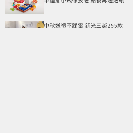
中秋送禮不踩雷 新光三越255款
好禮：人氣蛋黃酥、台日韓美食
一站滿足
鐵道迷快搶！金牌台啤首度聯名
台灣高鐵 全新N700ST限定罐開
賣
火辣開喝！絕對伏特加攜手
TABASCO 打造全新辛香酒感
八色烤肉mini×葬送的芙莉蓮
「30款周邊」登場！立牌、鑰匙