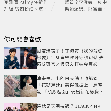
克雅寶Palmyre新作
體質？李浚赫「爽中
升級 彷如粉紅、湛藍
樂透頭獎」財富自由
的鑽石瀑布
照樣上班 西裝社畜帥
出新高度
你可能會喜歡
甜度爆表了！丁海寅《我的荒糖
戀愛》化身拳擊教練守護初戀 失
憶檢察官×假男友打造今夏必看
小甜劇
油畫裡走出的白天鵝！陳都靈
「花瓣薄紗」美得像披上一層空
氣 「頭紗遮面」玩出新花樣朦朧
美感太仙
這就是天團待遇？BLACKPINK十