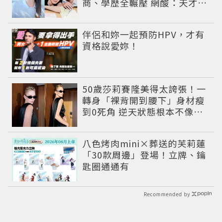
商、學歷全輾壓 網酸：天才全
靠旁白
PR
伴侶和妳一起預防HPV，才有
資格說愛妳！
50歲莎莉賽隆美得太誇張！一
轉身「裸背開到腰下」身材瘦
到0死角 逆天狀態根本不像年
過半百
八色烤肉mini×葬送的芙莉蓮
「30款周邊」登場！立牌、鑰
匙圈通通有
Recommended by