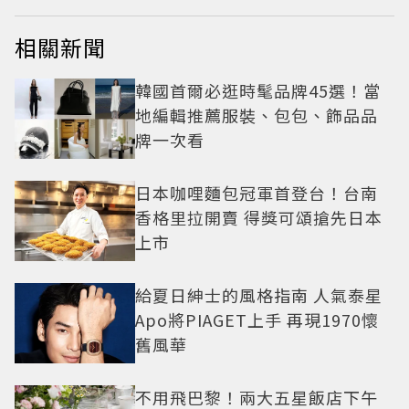
相關新聞
韓國首爾必逛時髦品牌45選！當
地編輯推薦服裝、包包、飾品品
牌一次看
日本咖哩麵包冠軍首登台！台南
香格里拉開賣 得獎可頌搶先日本
上市
給夏日紳士的風格指南 人氣泰星
Apo將PIAGET上手 再現1970懷
舊風華
不用飛巴黎！兩大五星飯店下午