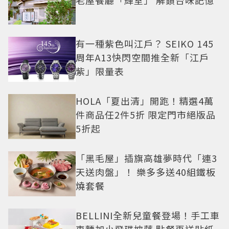
有一種紫色叫江戶？ SEIKO 145
周年A13快閃空間推全新「江戶
紫」限量表
HOLA「夏出清」開跑！精選4萬
件商品任2件5折 限定門市絕版品
5折起
「黑毛屋」插旗高雄夢時代「連3
天送肉盤」！ 樂多多送40組鐵板
燒套餐
BELLINI全新兒童餐登場！手工車
車麵加小飛碟披薩 點餐再送貼紙