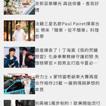
茶新菜單曝光 再送保養、香氛好
禮
法籍三星名廚Paul Pairet揮軍台
北 帶來「簡單，從不簡單」料理
哲學
甜度爆表了！丁海寅《我的荒糖
戀愛》化身拳擊教練守護初戀 失
憶檢察官×假男友打造今夏必看
小甜劇
勞力士 x 蒙特雷老爺車大賽再度
合作相伴25載 一展熱情與夢想的
本質
別再被1萬步制約！歐美開始流行