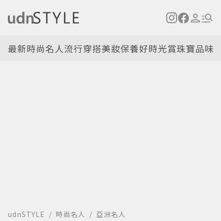
最新
時尚名人
流行穿搭
美妝保養
好時光
賞珠寶
品味
udnSTYLE
時尚名人
亞洲名人