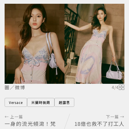
圖／微博
4
/
4
Versace
米蘭時裝周
趙露思
← 上一篇
下一篇 →
一身的流光傾瀉！梵
18億也救不了打工人