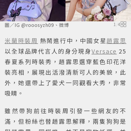
圖／IG @rooosyzh09、微博
1
/
4
米蘭時裝周
熱鬧進行中，中國女星
趙露思
以全球品牌代言人的身分現身
Versace
25
春夏系列時裝秀，趙露思選穿藍色印花洋
裝亮相，展現出活潑清新可人的美貌，此
外，她還帶上了愛犬一同觀看大秀，非常
吸睛。
雖然帶狗前往時裝周引發一些網友的不
滿，但粉絲也替趙露思解釋，兩隻狗狗是