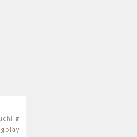
uchi
#
gplay