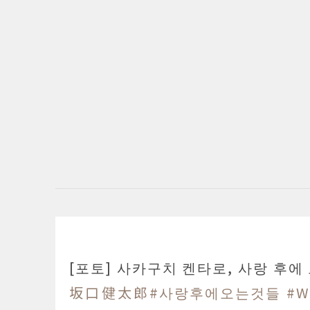
[포토] 사카구치 켄타로, 사랑 후에
坂口健太郎
#사랑후에오는것들
#W