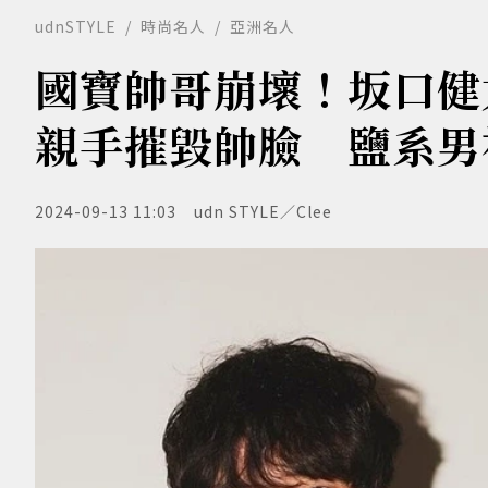
udnSTYLE
時尚名人
亞洲名人
國寶帥哥崩壞！坂口健
親手摧毀帥臉 鹽系男
2024-09-13 11:03
udn STYLE／Clee