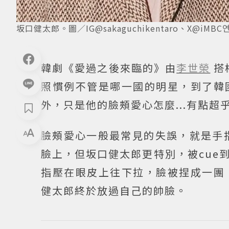
坂口健太郎。圖／IG@sakaguchikentaro、X@iMBC
韓劇《愛過之後來臨的》由
李世榮
搭
照慣例不管是哪一國的明星，到了韓
外，只是他的臉頰愛心怎麼...有點超
臉頰愛心一般最常見的失誤，就是手
臉上，但坂口健太郎更特別，被cue
指壓在眼皮上往下拉，臉被捏成一團
健太郎終於放過自己的帥臉。