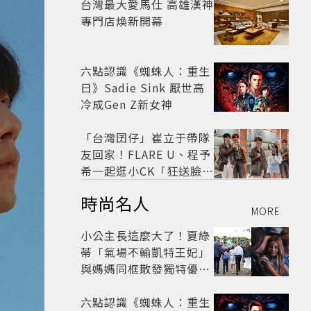
台灣最大愛馬仕 高雄漢神
專門店煥新開幕
六點認識《蜘蛛人：重生
日》Sadie Sink 厭世高
冷成Gen Z新女神
「台灣囝仔」崔立于帶隊
友回家！FLARE U、程予
希一起逛小CK「狂送臉頰
愛心、WINK」親曝中山
時尚名人
站私藏必逛名單
MORE
小公主長這麼大了！夏綠
蒂「氣場不輸凱特王妃」
與媽媽同框散發獨特優雅
氣質 網友狂讚
六點認識《蜘蛛人：重生