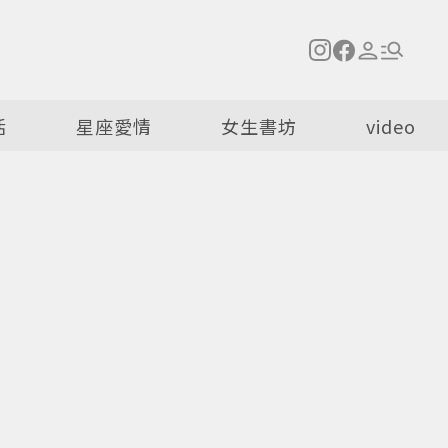
活
星座愛情
女生書坊
video