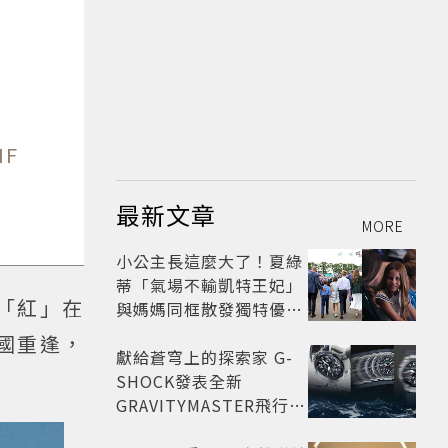
IF
最新文章
MORE
小公主長這麼大了！夏綠
蒂「氣場不輸凱特王妃」
「紅」在
與媽媽同框散發獨特優雅
氣質 網友狂讚
國重逢，
獻給蒼穹上的探索家 G-
SHOCK發表全新
GRAVITYMASTER飛行表
與天比高