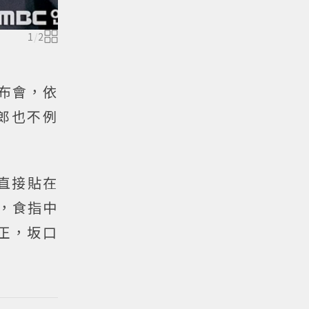
1
/
2
發布會，依
郎也不例
直接貼在
，食指中
正，坂口