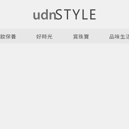
美妝保養
好時光
賞珠寶
品味生