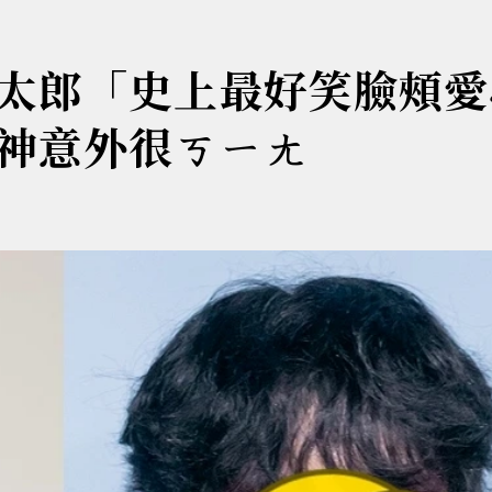
太郎「史上最好笑臉頰愛
神意外很ㄎㄧㄤ