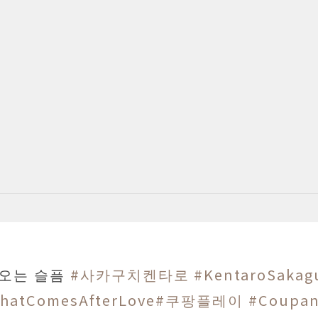
 오는 슬픔
#사카구치켄타로
#KentaroSakag
hatComesAfterLove
#쿠팡플레이
#Coupan