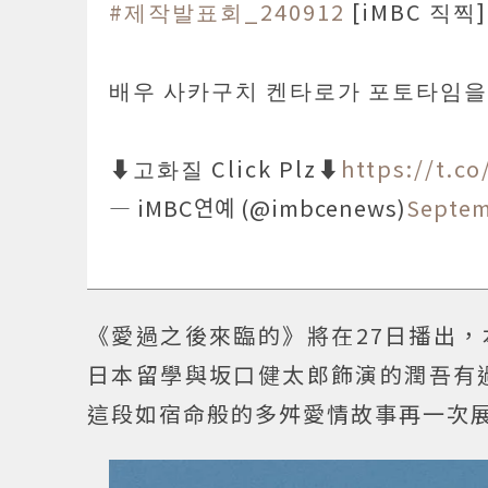
#제작발표회_240912
[iMBC 직찍]
배우 사카구치 켄타로가 포토타임을 
⬇️고화질 Click Plz⬇️
https://t.
— iMBC연예 (@imbcenews)
Septem
《愛過之後來臨的》將在27日播出
日本留學與坂口健太郎飾演的潤吾有
這段如宿命般的多舛愛情故事再一次