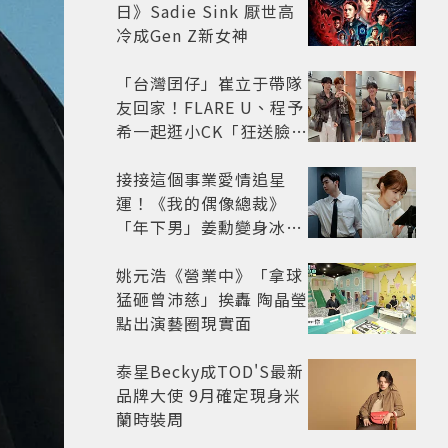
日》Sadie Sink 厭世高
冷成Gen Z新女神
「台灣囝仔」崔立于帶隊
友回家！FLARE U、程予
希一起逛小CK「狂送臉頰
愛心、WINK」親曝中山
站私藏必逛名單
接接這個事業愛情追星
運！《我的偶像總裁》
「年下男」姜勳變身冰山
總裁 金慧峻追星成功還偶
遇愛情
姚元浩《營業中》「拿球
猛砸曾沛慈」挨轟 陶晶瑩
點出演藝圈現實面
泰星Becky成TOD'S最新
品牌大使 9月確定現身米
蘭時裝周