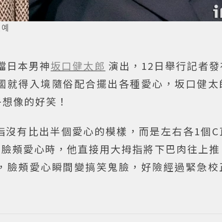
연예
檔日本男神
坂口健太郎
演出，12日舉行記者
國就得入境隨俗配合擺出各種愛心，坂口健太
乎想像的好笑！
指沒有比出半個愛心的模樣，而是左右各1個C
到臉頰愛心時，他直接用大拇指將下巴肉往上推
，臉頰愛心瞬間變搞笑鬼臉，好險經過緊急校