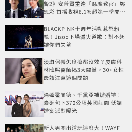
警2》安普賢重逢「惡魔教官」鄭
恩彩 首播收視6.1%超第一季開紅
盤
BLACKPINK十週年活動惹怒粉
絲！Jisoo下場滅火道歉：對不起
讓你們失望
淡斑保養怎麼擦都沒效？皮膚科
林暐熙醫師揭3大關鍵，30+女性
最該注意這個問題
湯姆霍蘭德、千黛亞補辦婚禮！
豪砸包下370公頃英國莊園 低調
婚宴派對曝光
新人男團出道玩這麼大！WAYF