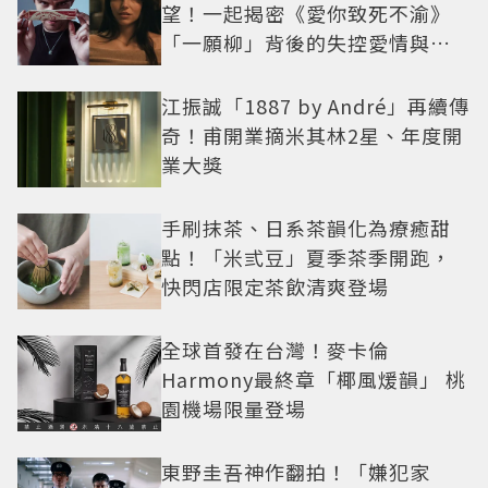
望！一起揭密《愛你致死不渝》
「一願柳」背後的失控愛情與爆
紅之路
江振誠「1887 by André」再續傳
奇！甫開業摘米其林2星、年度開
業大獎
手刷抹茶、日系茶韻化為療癒甜
點！「米弎豆」夏季茶季開跑，
快閃店限定茶飲清爽登場
全球首發在台灣！麥卡倫
Harmony最終章「椰風煖韻」 桃
園機場限量登場
東野圭吾神作翻拍！「嫌犯家