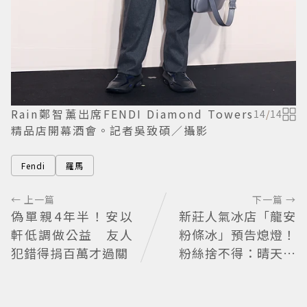
Rain鄭智薰出席FENDI Diamond Towers
14
/
14
精品店開幕酒會。記者吳致碩／攝影
Fendi
羅馬
← 上一篇
下一篇 →
偽單親4年半！安以
新莊人氣冰店「龍安
軒低調做公益 友人
粉條冰」預告熄燈！
犯錯得捐百萬才過關
粉絲捨不得：晴天霹
靂