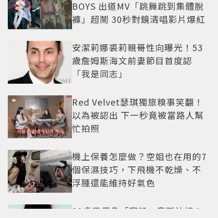
BOYS 出道MV「跳舞跳到集體脫
褲」超鬧 30秒對鏡清唱影片爆紅
安潔莉娜裘莉親哥性向曝光！53
歲詹姆斯海文前妻節目首度認
「我是同志」
Red Velvet瑟琪獨旅糗事笑翻！
以為被認出 下一秒竟被當路人幫
忙拍照
機上保養怎麼做？空姐也在用的7
個保濕技巧，下飛機不乾燥、不
浮腫還能維持好氣色
29歲男偶像「寵粉」竟踩法規！