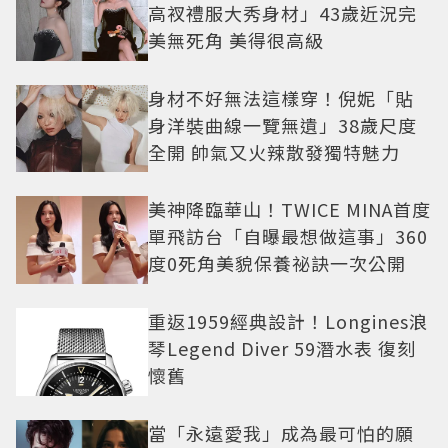
高衩禮服大秀身材」43歲近況完
美無死角 美得很高級
身材不好無法這樣穿！倪妮「貼
身洋裝曲線一覽無遺」38歲尺度
全開 帥氣又火辣散發獨特魅力
美神降臨華山！TWICE MINA首度
單飛訪台「自曝最想做這事」360
度0死角美貌保養祕訣一次公開
重返1959經典設計！Longines浪
琴Legend Diver 59潛水表 復刻
懷舊
當「永遠愛我」成為最可怕的願