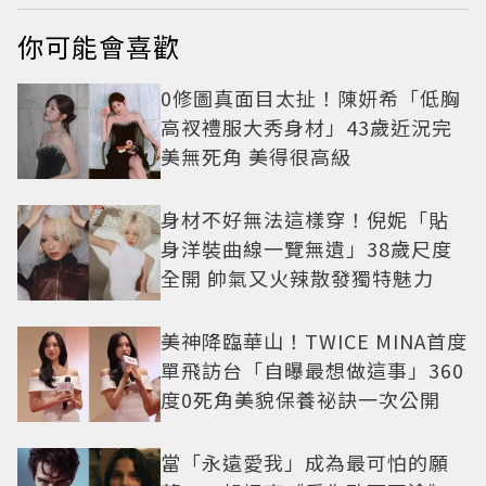
你可能會喜歡
0修圖真面目太扯！陳妍希「低胸
高衩禮服大秀身材」43歲近況完
美無死角 美得很高級
身材不好無法這樣穿！倪妮「貼
身洋裝曲線一覽無遺」38歲尺度
全開 帥氣又火辣散發獨特魅力
美神降臨華山！TWICE MINA首度
單飛訪台「自曝最想做這事」360
度0死角美貌保養祕訣一次公開
當「永遠愛我」成為最可怕的願