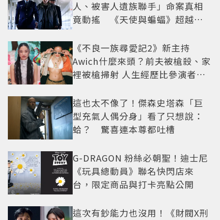
人、被害人遺族聯手」命案真相
竟動搖 《天使與蝙蝠》超越懸
疑框架展開
《不良一族尋愛記2》新主持
Awich什麼來頭？前夫被槍殺、家
裡被槍掃射 人生經歷比參演者還
抓馬！
這也太不像了！傑森史塔森「巨
型充氣人偶分身」看了只想說：
蛤？ 驚喜連本尊都吐槽
G-DRAGON 粉絲必朝聖！迪士尼
《玩具總動員》聯名快閃店來
台，限定商品與打卡亮點公開
這次有鈔能力也沒用！《財閥X刑