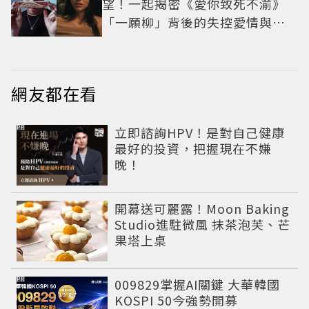
望！一起揭密《愛你致死不渝》
「一願柳」背後的失控愛情與爆
紅之路
網友都在看
PR
立即諮詢HPV！是對自己健康
最好的投資，把握現在不嫌
晚！
開幕送可麗露！Moon Baking
Studio進駐微風 抹茶泡芙、芒
果塔上桌
PR
009829掌握AI關鍵 大華韓國
KOSPI 50今強勢開募