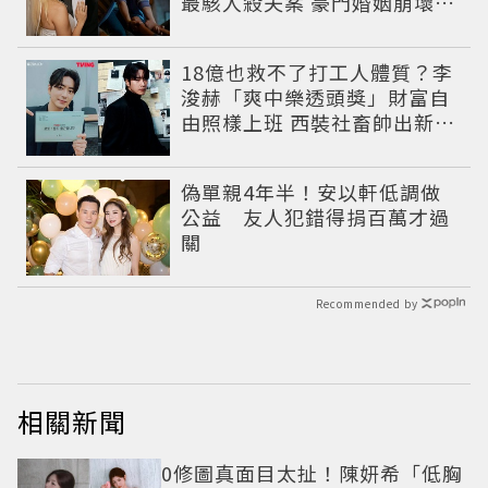
最駭人殺夫案 豪門婚姻崩壞釀
致命慘劇
18億也救不了打工人體質？李
浚赫「爽中樂透頭獎」財富自
由照樣上班 西裝社畜帥出新高
度
偽單親4年半！安以軒低調做
公益 友人犯錯得捐百萬才過
關
Recommended by
相關新聞
0修圖真面目太扯！陳妍希「低胸