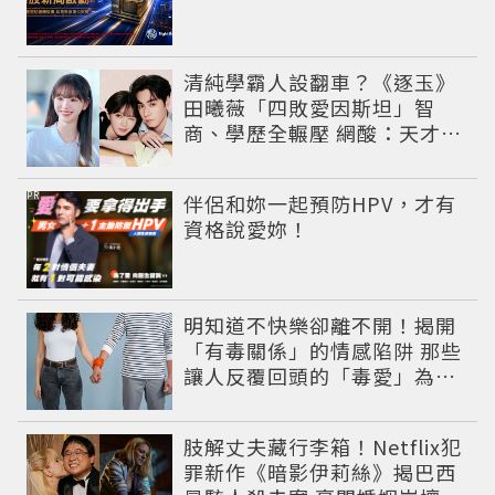
清純學霸人設翻車？《逐玉》
田曦薇「四敗愛因斯坦」智
商、學歷全輾壓 網酸：天才全
靠旁白
PR
伴侶和妳一起預防HPV，才有
資格說愛妳！
明知道不快樂卻離不開！揭開
「有毒關係」的情感陷阱 那些
讓人反覆回頭的「毒愛」為何
比菸還難戒？
肢解丈夫藏行李箱！Netflix犯
罪新作《暗影伊莉絲》揭巴西