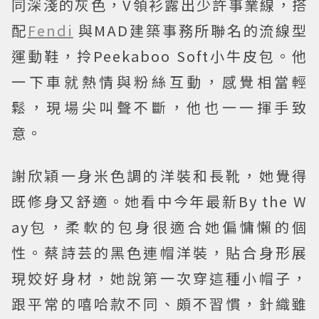
同深淺的灰色，V領衫露出少許事業線，搭
配
Fendi
與MAD建築事務所聯名的流線型
運動鞋，拎Peekaboo Soft小牛皮包。他
一下車就熱情與粉絲互動，感覺相當輕
鬆，現場尖叫聲不斷，他也一一揮手致
意。
謝欣穎一身米色調的洋裝和長靴，她覺得
既修身又舒適。她看中今年最新By the W
ay包，柔軟的包身很適合她偏慵懶的個
性。蔡詩芸的黑色連帽洋裝，貼合身形展
現姣好身材，她說第一次穿這種小帽子，
跟平常的嘻哈款不同、頗不習慣，針織雖