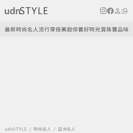
最新
時尚名人
流行穿搭
美妝保養
好時光
賞珠寶
品味
udnSTYLE
時尚名人
亞洲名人