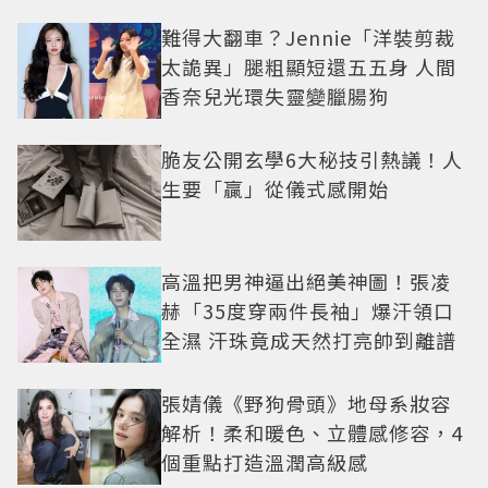
難得大翻車？Jennie「洋裝剪裁
太詭異」腿粗顯短還五五身 人間
香奈兒光環失靈變臘腸狗
脆友公開玄學6大秘技引熱議！人
生要「贏」從儀式感開始
高溫把男神逼出絕美神圖！張凌
赫「35度穿兩件長袖」爆汗領口
全濕 汗珠竟成天然打亮帥到離譜
張婧儀《野狗骨頭》地母系妝容
解析！柔和暖色、立體感修容，4
個重點打造溫潤高級感