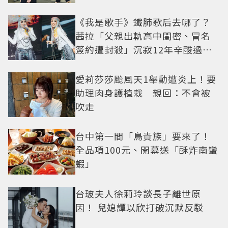
《我是歌手》鐵肺歌后去哪了？
茜拉「父親出軌高中閨密、冒名
簽約遭封殺」沉寂12年辛酸過往
曝光
愛莉莎莎颱風天1舉動遭炎上！要
助理肉身護植栽 親回：不會被
吹走
台中第一間「鳥貴族」要來了！
全品項100元、開幕送「酥炸南蠻
蝦」
台玻夫人徐莉玲談長子離世原
因！ 兒媳譚以欣打破沉默反駁