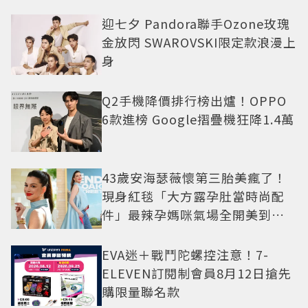
迎七夕 Pandora聯手Ozone玫瑰
金放閃 SWAROVSKI限定款浪漫上
身
Q2手機降價排行榜出爐！OPPO
6款進榜 Google摺疊機狂降1.4萬
43歲安海瑟薇懷第三胎美瘋了！
現身紅毯「大方露孕肚當時尚配
件」最辣孕媽咪氣場全開美到發
光
EVA迷＋戰鬥陀螺控注意！7-
ELEVEN訂閱制會員8月12日搶先
購限量聯名款