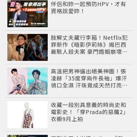
PR
伴侶和妳一起預防HPV，才有
資格說愛妳！
肢解丈夫藏行李箱！Netflix犯
罪新作《暗影伊莉絲》揭巴西
最駭人殺夫案 豪門婚姻崩壞釀
致命慘劇
高溫把男神逼出絕美神圖！張
凌赫「35度穿兩件長袖」爆汗
領口全濕 汗珠竟成天然打亮帥
到離譜
收藏一段別具意義的時尚史和
電影史！「穿Prada的惡魔2」
衣櫥9月上拍