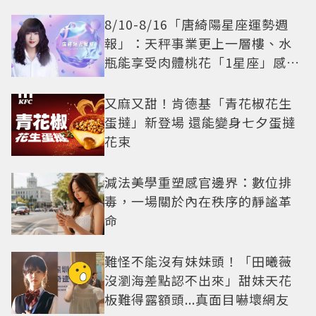
8/10-8/16「唐綺陽星座運勢週
報」：天秤事業更上一層樓、水
瓶能享受肉體桃花「1星座」感情
防三角關係
又麻又甜！肯德基「青花椒花生
蛋撻」新登場 還能變身七夕蛋撻
花束
減法美學重塑感官邊界：數位排
毒，一場關於內在秩序的靜謐革
命
難怪不能沒有妹妹頭！「田曦薇
沒瀏海差點認不出來」甜妹天花
板難得露額頭...真面目嚇壞網友