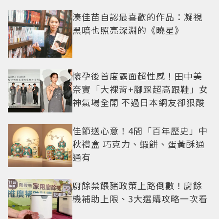
湊佳苗自認最喜歡的作品：凝視
黑暗也照亮深淵的《曉星》
懷孕後首度露面超性感！田中美
奈實「大裸背+腳踩超高跟鞋」女
神氣場全開 不過日本網友卻狠酸
佳節送心意！4間「百年歷史」中
秋禮盒 巧克力、蝦餅、蛋黃酥通
通有
廚餘禁餵豬政策上路倒數！廚餘
機補助上限、3大選購攻略一次看