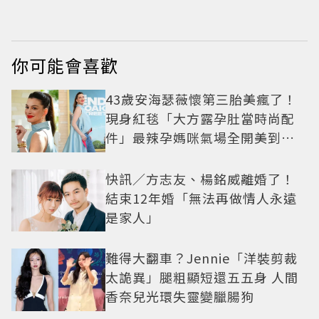
兩派網友戰翻
6.1%超第一季開紅盤
你可能會喜歡
43歲安海瑟薇懷第三胎美瘋了！
現身紅毯「大方露孕肚當時尚配
件」最辣孕媽咪氣場全開美到發
光
快訊／方志友、楊銘威離婚了！
結束12年婚「無法再做情人永遠
是家人」
難得大翻車？Jennie「洋裝剪裁
太詭異」腿粗顯短還五五身 人間
香奈兒光環失靈變臘腸狗