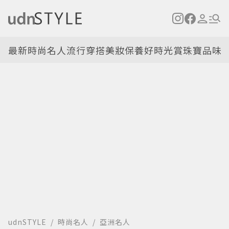
最新
時尚名人
流行穿搭
美妝保養
好時光
賞珠寶
品味
udnSTYLE
時尚名人
亞洲名人