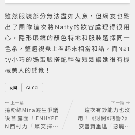
雖然服裝部分無法盡如人意，但網友也點
出了團隊這次將Natty的妝容處理得很用
心，隱形眼鏡的顏色特地和服裝選擇同一
色系，整體視覺上看起來相當和諧，而Nat
ty小巧的鵝蛋臉搭配輕盈短髮讓她很有機
械美人的感覺！
女團
GUCCI
← 上一篇
下一篇 →
捲粉絲Mina輕生爭議
這次有鈔能力也沒
後首露面！ENHYPE
用！《財閥X刑警2》
N西村力「燦笑揮手
安普賢重逢「惡魔教
狀態超好」又遭炎上
官」鄭恩彩 首播收視