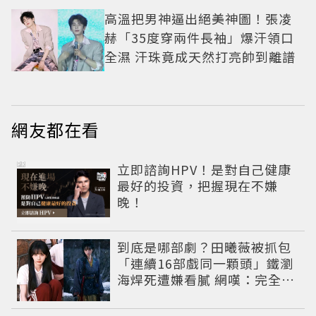
高溫把男神逼出絕美神圖！張凌
赫「35度穿兩件長袖」爆汗領口
全濕 汗珠竟成天然打亮帥到離譜
網友都在看
PR
立即諮詢HPV！是對自己健康
最好的投資，把握現在不嫌
晚！
到底是哪部劇？田曦薇被抓包
「連續16部戲同一顆頭」鐵瀏
海焊死遭嫌看膩 網嘆：完全分
不出角色