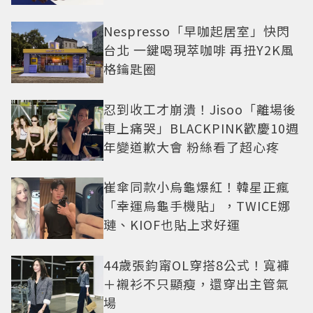
Nespresso「早咖起居室」快閃
台北 一鍵喝現萃咖啡 再扭Y2K風
格鑰匙圈
忍到收工才崩潰！Jisoo「離場後
車上痛哭」BLACKPINK歡慶10週
年變道歉大會 粉絲看了超心疼
崔傘同款小烏龜爆紅！韓星正瘋
「幸運烏龜手機貼」，TWICE娜
璉、KIOF也貼上求好運
44歲張鈞甯OL穿搭8公式！寬褲
＋襯衫不只顯瘦，還穿出主管氣
場