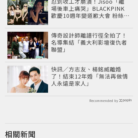
忍到收工才崩潰！Jisoo「離
場後車上痛哭」BLACKPINK
歡慶10週年變道歉大會 粉絲看
了超心疼
傳奇設計師離譜行徑全拍了！
名導集結「義大利影壇復仇者
聯盟」
快訊／方志友、楊銘威離婚
了！結束12年婚「無法再做情
人永遠是家人」
Recommended by
相關新聞