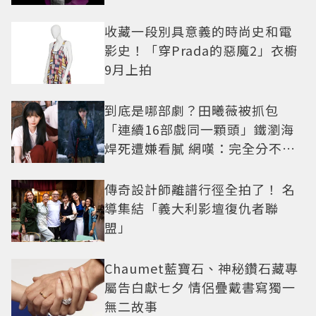
收藏一段別具意義的時尚史和電
影史！「穿Prada的惡魔2」衣櫥
9月上拍
到底是哪部劇？田曦薇被抓包
「連續16部戲同一顆頭」鐵瀏海
焊死遭嫌看膩 網嘆：完全分不出
角色
傳奇設計師離譜行徑全拍了！ 名
導集結「義大利影壇復仇者聯
盟」
Chaumet藍寶石、神秘鑽石藏專
屬告白獻七夕 情侶疊戴書寫獨一
無二故事