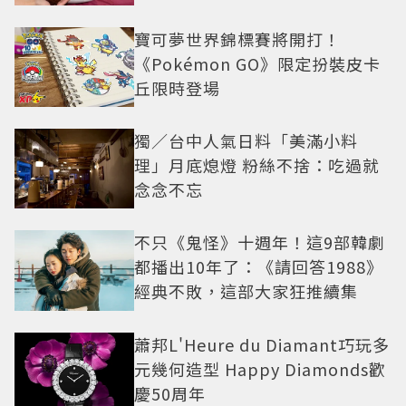
寶可夢世界錦標賽將開打！
《Pokémon GO》限定扮裝皮卡
丘限時登場
獨／台中人氣日料「美滿小料
理」月底熄燈 粉絲不捨：吃過就
念念不忘
不只《鬼怪》十週年！這9部韓劇
都播出10年了：《請回答1988》
經典不敗，這部大家狂推續集
蕭邦L'Heure du Diamant巧玩多
元幾何造型 Happy Diamonds歡
慶50周年