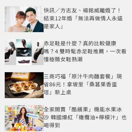
快訊／方志友、楊銘威離婚了！
結束12年婚「無法再做情人永遠
是家人」
赤足鞋是什麼？真的比較健康
嗎？4 雙時髦赤足鞋推薦，一次看
懂極簡女鞋熱潮
三商巧福「原汁牛肉麵套餐」現
省86元！拿坡里「桑葚果香蛋
塔」新上桌
全家開賣「酷繽果」機能水果冰
沙 韓國爆紅「橄欖油+檸檬汁」也
喝得到