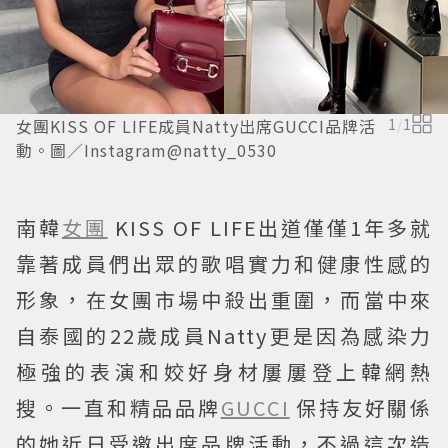
女團KISS OF LIFE成員Natty出席GUCCI品牌活
1
/
1
動。圖／Instagram@natty_0530
南韓
女團
KISS OF LIFE出道僅僅1年多就
靠著成員們出眾的歌唱實力和健康性感的
形象，在女團市場中殺出重圍，而當中來
自泰國的22歲成員Natty更是因為感染力
極強的表演和姣好身材屢屢登上韓網熱
搜。一直和精品品牌
GUCCI
保持友好關係
的她近日受邀出席品牌活動，不過這次造