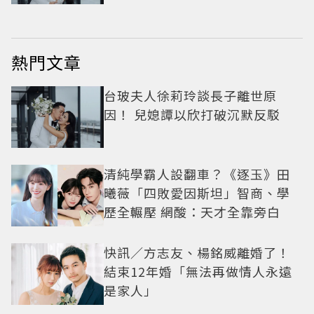
熱門文章
台玻夫人徐莉玲談長子離世原
因！ 兒媳譚以欣打破沉默反駁
清純學霸人設翻車？《逐玉》田
曦薇「四敗愛因斯坦」智商、學
歷全輾壓 網酸：天才全靠旁白
快訊／方志友、楊銘威離婚了！
結束12年婚「無法再做情人永遠
是家人」