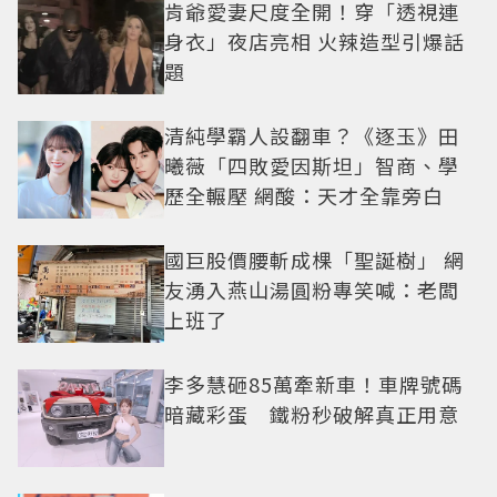
肯爺愛妻尺度全開！穿「透視連
身衣」夜店亮相 火辣造型引爆話
題
清純學霸人設翻車？《逐玉》田
曦薇「四敗愛因斯坦」智商、學
歷全輾壓 網酸：天才全靠旁白
國巨股價腰斬成棵「聖誕樹」 網
友湧入燕山湯圓粉專笑喊：老闆
上班了
李多慧砸85萬牽新車！車牌號碼
暗藏彩蛋 鐵粉秒破解真正用意