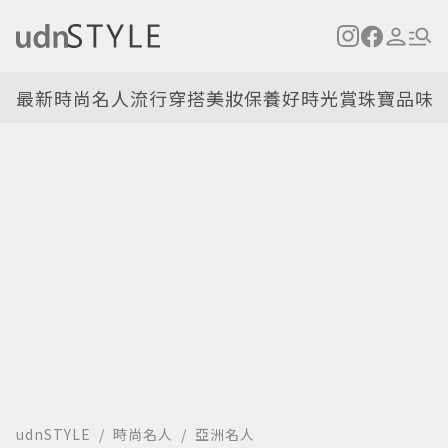
最新
時尚名人
流行穿搭
美妝保養
好時光
賞珠寶
品味
udnSTYLE
時尚名人
亞洲名人