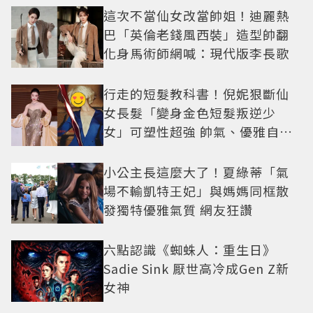
這次不當仙女改當帥姐！迪麗熱
巴「英倫老錢風西裝」造型帥翻
化身馬術師網喊：現代版李長歌
行走的短髮教科書！倪妮狠斷仙
女長髮「變身金色短髮叛逆少
女」可塑性超強 帥氣、優雅自由
切換
小公主長這麼大了！夏綠蒂「氣
場不輸凱特王妃」與媽媽同框散
發獨特優雅氣質 網友狂讚
六點認識《蜘蛛人：重生日》
Sadie Sink 厭世高冷成Gen Z新
女神