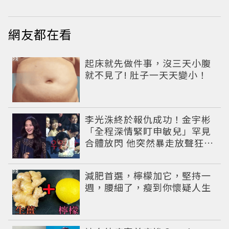
網友都在看
PR
起床就先做件事，沒三天小腹
就不見了! 肚子一天天變小！
李光洙終於報仇成功！金宇彬
「全程深情緊盯申敏兒」罕見
合體放閃 他突然暴走放聲狂吼
笑翻全場
PR
減肥首選，檸檬加它，堅持一
週，腰細了，瘦到你懷疑人生