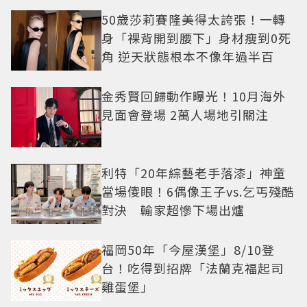
50歲莎莉賽隆美得太誇張！一轉
身「裸背開到腰下」身材瘦到0死
角 逆天狀態根本不像年過半百
金秀賢回歸動作曝光！10月海外
見面會登場 2萬人場地引關注
利特「20年綜藝老手落漆」神童
當場傻眼！6偶像王子vs.乞丐殘酷
對決 輸家超慘下場出爐
福岡50年「今屋漢堡」8/10登
台！吃得到招牌「法蘭克福起司
雞蛋堡」