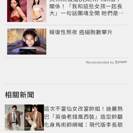
關係！「我和這些女孩一起長
大」一句話團魂全開 她們是彼
此最強後盾
PR
報復性熬夜 癌細胞數攀升
Recommended by
相關新聞
這次不當仙女改當帥姐！迪麗熱
巴「英倫老錢風西裝」造型帥翻
化身馬術師網喊：現代版李長歌