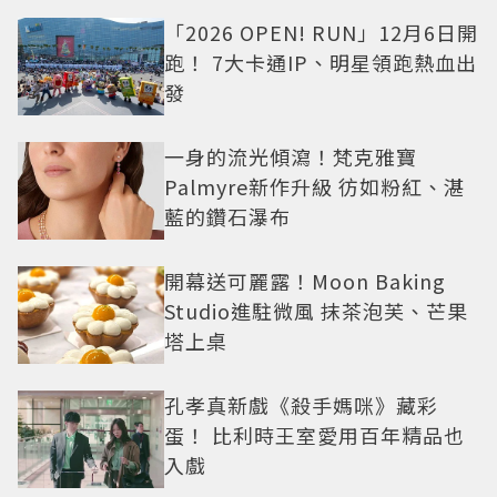
「2026 OPEN! RUN」12月6日開
跑！ 7大卡通IP、明星領跑熱血出
發
一身的流光傾瀉！梵克雅寶
Palmyre新作升級 彷如粉紅、湛
藍的鑽石瀑布
開幕送可麗露！Moon Baking
Studio進駐微風 抹茶泡芙、芒果
塔上桌
孔孝真新戲《殺手媽咪》藏彩
蛋！ 比利時王室愛用百年精品也
入戲