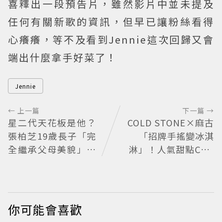
喜釋出一段預告片，雖然影片中並未提及
任何有關新歌的資訊，但早已讓粉絲看得
心癢癢，等不及看到Jennie這次回歸又會
端出什麼拿手好菜了！
Jennie
← 上一篇
下一篇 →
星二代天花板是他？
COLD STONE×麻古
張柏芝19歲長子「完
「招牌手搖變冰淇
全繼承父母美貌」變
淋」！人氣甜點Chiz
身180陽光天菜帥哥
Cheese快閃台北
近況曝光
你可能會喜歡