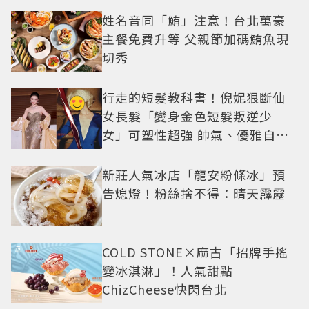
姓名音同「鮪」注意！台北萬豪
主餐免費升等 父親節加碼鮪魚現
切秀
行走的短髮教科書！倪妮狠斷仙
女長髮「變身金色短髮叛逆少
女」可塑性超強 帥氣、優雅自由
切換
新莊人氣冰店「龍安粉條冰」預
告熄燈！粉絲捨不得：晴天霹靂
COLD STONE×麻古「招牌手搖
變冰淇淋」！人氣甜點
ChizCheese快閃台北