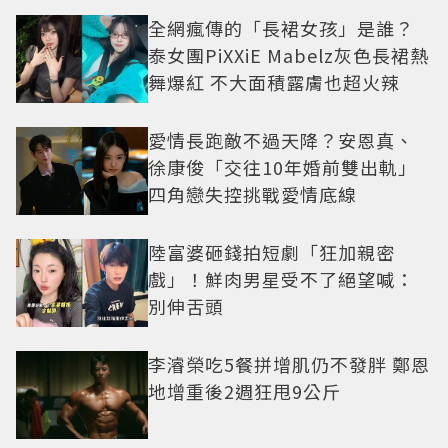
全網瘋傳的「長裙女孩」是誰？
泰女團PiXXiE Mabelz灰色長裙熱
舞爆紅 不大面積露膚也超火辣
愛情長跑敵不過天降？安恩真、
徐康俊「交往10年婚前雙出軌」
四角戀失控挑戰愛情底線
陸富婆砸錢拍短劇「狂加親密
戲」！鮮肉男星受不了絕望喊：
別伸舌頭
李濬榮吃5餐拼增肌仍不發胖 鄭恩
地增重後2週狂甩9公斤