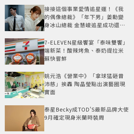
接接這個事業愛情追星運！《我
的偶像總裁》「年下男」姜勳變
身冰山總裁 金慧峻追星成功還偶
遇愛情
7-ELEVEN星級饗宴「泰味雙饗」
端新菜！酸辣烤魚、泰奶提拉米
蘇快嘗鮮
姚元浩《營業中》「拿球猛砸曾
沛慈」挨轟 陶晶瑩點出演藝圈現
實面
泰星Becky成TOD'S最新品牌大使
9月確定現身米蘭時裝周