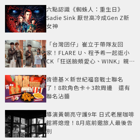
六點認識《蜘蛛人：重生日》
Sadie Sink 厭世高冷成Gen Z新
女神
「台灣囝仔」崔立于帶隊友回
家！FLARE U、程予希一起逛小
CK「狂送臉頰愛心、WINK」親曝
中山站私藏必逛名單
肯德基×新世紀福音戰士聯名
了！8款角色卡＋3款周邊 還有
聯名沾醬
導演黃朝亮守護9年 日式老屋咖啡
館將熄燈！8月底前邀旅人最後告
別