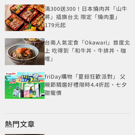
滿300送300！日本燒肉丼「山牛
將」插旗台北 限定「燒肉重」
179元起
台南人氣定食「Okawari」首度北
上 吃得到「和牛丼、牛排丼、咖
哩」
friDay購物「夏殺狂歡派對」 父
親節精選好禮限時4.4折起、七夕
甜寵價
熱門文章