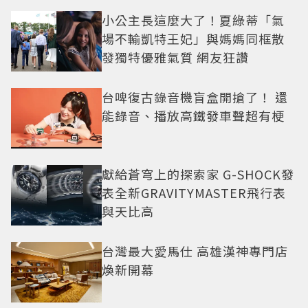
小公主長這麼大了！夏綠蒂「氣
場不輸凱特王妃」與媽媽同框散
發獨特優雅氣質 網友狂讚
台啤復古錄音機盲盒開搶了！ 還
能錄音、播放高鐵發車聲超有梗
獻給蒼穹上的探索家 G-SHOCK發
表全新GRAVITYMASTER飛行表
與天比高
台灣最大愛馬仕 高雄漢神專門店
煥新開幕