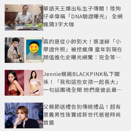
華語天王爆出私生子傳聞！陸狗
仔卓偉稱「DNA驗證曝光」 全網
瘋猜3字大咖
真的是從小帥到大！張凌赫「小
學證件照」被挖瘋傳 童年到現在
顏值進化史曝光網驚：完全等比
例長大
Jennie親揭BLACKPINK私下關
係！「我和這些女孩一起長大」
一句話團魂全開 她們是彼此最強
後盾
父親節送禮告別傳統禮品！超有
意義男性珠寶成新世代爸爸時尚
首選