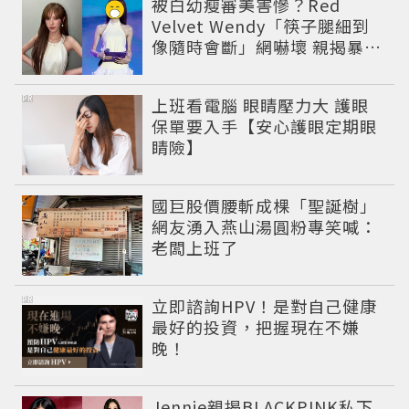
被白幼瘦審美害慘？Red
Velvet Wendy「筷子腿細到
像隨時會斷」網嚇壞 親揭暴瘦
真相：我很健康
PR
上班看電腦 眼睛壓力大 護眼
保單要入手【安心護眼定期眼
睛險】
國巨股價腰斬成棵「聖誕樹」
網友湧入燕山湯圓粉專笑喊：
老闆上班了
PR
立即諮詢HPV！是對自己健康
最好的投資，把握現在不嫌
晚！
Jennie親揭BLACKPINK私下