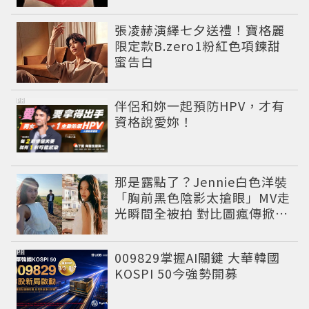
張凌赫演繹七夕送禮！寶格麗
限定款B.zero1粉紅色項鍊甜
蜜告白
PR
伴侶和妳一起預防HPV，才有
資格說愛妳！
那是露點了？Jennie白色洋裝
「胸前黑色陰影太搶眼」MV走
光瞬間全被拍 對比圖瘋傳掀論
戰
PR
009829掌握AI關鍵 大華韓國
KOSPI 50今強勢開募