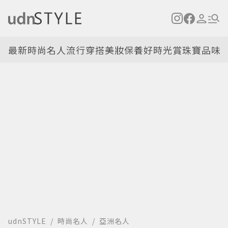
最新
時尚名人
流行穿搭
美妝保養
好時光
賞珠寶
品味
udnSTYLE
時尚名人
亞洲名人