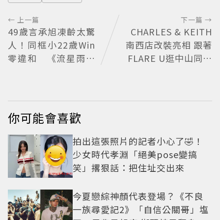
← 上一篇
下一篇 →
49歲言承旭凍齡太驚
CHARLES & KEITH
人！同框小22歲Win
南西店改裝亮相 跟著
零違和 《流星雨》
FLARE U逛中山同款
萬人合唱超催淚
包輕鬆入手
你可能會喜歡
拍出這張照片的記者小心了🤣！
少女時代孝淵「絕美pose變搞
笑」撂狠話：把住址交出來
今夏戀綜神顏代表登場？《不良
一族尋愛記2》「自信公關哥」塩