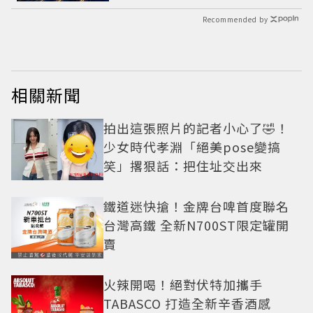
Recommended by
相關新聞
拍出這張照片的記者小心了🤣！
少女時代孝淵「絕美pose變搞
笑」撂狠話：把住址交出來
鐵道迷快搶！金牌台啤首度聯名
台灣高鐵 全新N700ST限定罐開
賣
火辣開喝！絕對伏特加攜手
TABASCO 打造全新辛香酒感