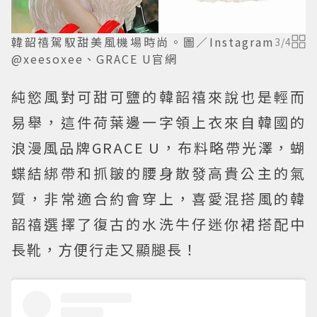
韓韶禧駕馭甜美風機場時尚。圖／Instagram
3
/
4
@xeesoxee、GRACE U官網
純慾風對可甜可鹽的韓韶禧來說也是輕而
易舉，這件荷葉邊一字領上衣來自韓國的
浪漫風品牌GRACE U，布料略帶光澤，蝴
蝶結綁帶和抓皺的腰身散發高貴公主的氣
質，非常適合約會穿上，喜愛混搭風的韓
韶禧選擇了復古的水洗牛仔迷你裙搭配中
長靴，方便行走又顯腿長！