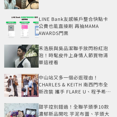
LINE Bank友感帳戶整合快點卡
公費也能直接刷 再抽MAMA
AWARDS門票
禾浩辰與吳品潔聯手放閃粉紅泡
泡！時髦皮件上身情人節買物清
單這裡看
中山站又多一個必逛理由！
CHARLES & KEITH 南西門市全
新改裝 攜手 FLARE U、程予希演
繹秋季時尚
甜芋控別錯過！全聯芋頭季10款
濃郁新品開吃 芋泥布蕾、芋頭大