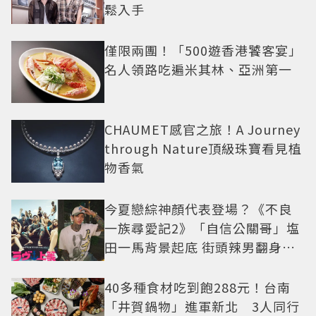
鬆入手
僅限兩團！「500遊香港饕客宴」
名人領路吃遍米其林、亞洲第一
CHAUMET感官之旅！A Journey
through Nature頂級珠寶看見植
物香氣
今夏戀綜神顏代表登場？《不良
一族尋愛記2》「自信公關哥」塩
田一馬背景起底 街頭辣男翻身當
老闆
40多種食材吃到飽288元！台南
「井賀鍋物」進軍新北 3人同行