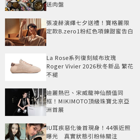
送肉盤
張凌赫演繹七夕送禮！寶格麗限
定款B.zero1粉紅色項鍊甜蜜告白
La Rose系列復刻絨布玫瑰
Roger Vivier 2026秋冬新品 繁花
不褪
迪麗熱巴、宋威龍神仙顏值同
框！MIKIMOTO頂級珠寶北京亞
洲首展
IU耳疾惡化後首現身！44張近照
曝光 真實狀態引粉絲關注