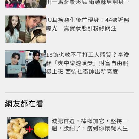
田一馬背景起底 街頭辣男翻身當
老闆
IU耳疾惡化後首現身！44張近照
曝光 真實狀態引粉絲關注
18億也救不了打工人體質？李浚
赫「爽中樂透頭獎」財富自由照
樣上班 西裝社畜帥出新高度
網友都在看
PR
減肥首選，檸檬加它，堅持一
週，腰細了，瘦到你懷疑人生