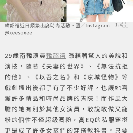
韓韶禧近日頻繁出席時尚活動。圖／Instagram
1
/
4
@xeesoxee
29歲南韓演員
韓韶禧
憑藉著驚人的美貌和
演技，隨著《夫妻的世界》、《無法抗拒
的他》、《以吾之名》和《京城怪物》等
戲劇播出後都了有了不少好評，也讓她喜
獲許多精品和時尚品牌的青睞！而作風大
膽的她有別於其他女演員，敢說敢做又寵
粉的個性不僅超級圈粉，高EQ的私服穿搭
更是成了許多女孩們的穿搭教科書。只要