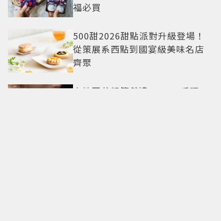
福必買
500甜2026甜點派對升級登場！
從策展系西點到國宴級美味名店
齊聚
卡地亞父親節獻禮！LOVE手環、
Tank腕表 摩登新意演繹永不退流
行經典
18億也救不了打工人體質？李浚
赫「爽中樂透頭獎」財富自由照
樣上班 西裝社畜帥出新高度
九年後再洗版！湯姆霍蘭德
〈Umbrella〉封神舞台差點變成