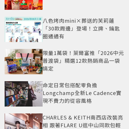
八色烤肉mini×葬送的芙莉蓮
「30款周邊」登場！立牌、鑰匙
圈通通有
限量1萬袋！萊爾富推「2026中元
普渡袋」精選12款熱銷商品一袋
搞定
命定日常包搭配零負擔
Longchamp全新Le Cadence實
現不費力的從容風格
CHARLES & KEITH南西店改裝亮
相 跟著FLARE U逛中山同款包輕