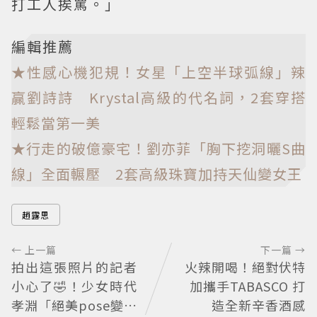
打工人挨罵。」
編輯推薦
★性感心機犯規！女星「上空半球弧線」辣
贏劉詩詩 Krystal高級的代名詞，2套穿搭
輕鬆當第一美
★行走的破億豪宅！劉亦菲「胸下挖洞曬S曲
線」全面輾壓 2套高級珠寶加持天仙變女王
趙露思
← 上一篇
下一篇 →
拍出這張照片的記者
火辣開喝！絕對伏特
小心了🤣！少女時代
加攜手TABASCO 打
孝淵「絕美pose變搞
造全新辛香酒感