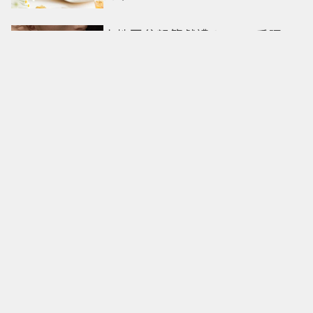
卡地亞父親節獻禮！LOVE手環、
Tank腕表 摩登新意演繹永不退流
行經典
18億也救不了打工人體質？李浚
赫「爽中樂透頭獎」財富自由照
樣上班 西裝社畜帥出新高度
九年後再洗版！湯姆霍蘭德
〈Umbrella〉封神舞台差點變成
「這首歌」 造型彩蛋、暖心故事
一次公開
偽單親4年半！安以軒低調做公
益 友人犯錯得捐百萬才過關