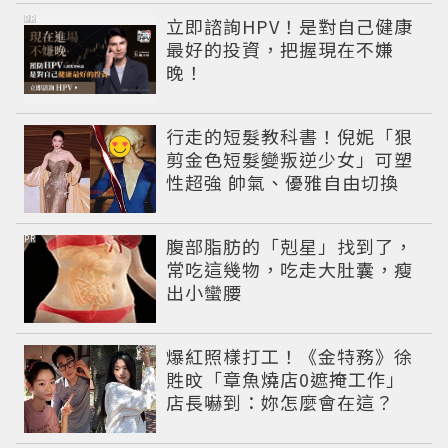
PR
立即諮詢HPV！是對自己健康
最好的投資，把握現在不嫌
晚！
行走的短髮教科書！倪妮「狠
剪金色短髮變叛逆少女」可塑
性超強 帥氣、優雅自由切換
PR
腹部脂肪的「剋星」找到了，
常吃這幾物，吃走大肚囊，瘦
出小蠻腰
爆紅照樣打工！《金特務》徐
貹旼「章魚燒店0遮掩工作」
店長嚇到：妳怎麼會在這？