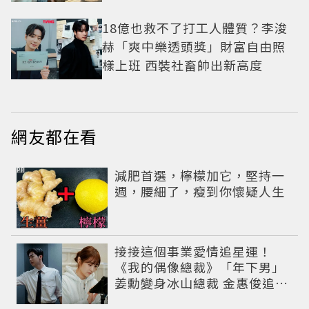
18億也救不了打工人體質？李浚
赫「爽中樂透頭獎」財富自由照
樣上班 西裝社畜帥出新高度
網友都在看
PR
減肥首選，檸檬加它，堅持一
週，腰細了，瘦到你懷疑人生
接接這個事業愛情追星運！
《我的偶像總裁》「年下男」
姜勳變身冰山總裁 金惠俊追星
成功還偶遇愛情