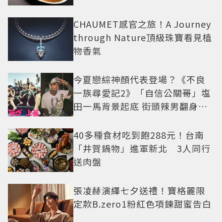
CHAUMET感官之旅！A Journey
through Nature頂級珠寶看見植
物香氣
今夏戀綜神顏代表登場？《不良
一族尋愛記2》「自信公關哥」塩
田一馬背景起底 街頭辣男翻身當
老闆
40多種食材吃到飽288元！台南
「井賀鍋物」進軍新北 3人同行
送肉盤
張凌赫演繹七夕送禮！寶格麗限
定款B.zero1粉紅色項鍊甜蜜告白