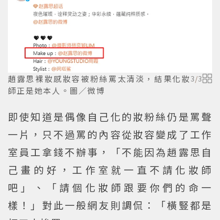
趙露思裸妝感妝容被粉絲罵太清淡，結果化妝
3
/
3
師正是她本人。圖／微博
即使知道是偶像自己化的妝粉絲仍是罵聲
一片，只不過罵的內容從妝容變成了工作
室員工拿錢不辦事，「不能因為趙露思自
己畫的好，工作室就一直不請化妝師
吧」、「請個化妝師跟要你們的命一
樣！」對此一般網友則調侃：「橫豎都是