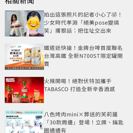
相關新聞
拍出這張照片的記者小心了🤣！
少女時代孝淵「絕美pose變搞
笑」撂狠話：把住址交出來
鐵道迷快搶！金牌台啤首度聯名
台灣高鐵 全新N700ST限定罐開
賣
火辣開喝！絕對伏特加攜手
TABASCO 打造全新辛香酒感
八色烤肉mini×葬送的芙莉蓮
「30款周邊」登場！立牌、鑰匙
圈通通有