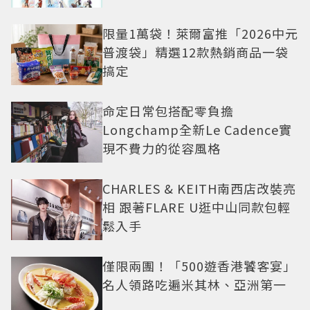
限量1萬袋！萊爾富推「2026中元
普渡袋」精選12款熱銷商品一袋
搞定
命定日常包搭配零負擔
Longchamp全新Le Cadence實
現不費力的從容風格
CHARLES & KEITH南西店改裝亮
相 跟著FLARE U逛中山同款包輕
鬆入手
僅限兩團！「500遊香港饕客宴」
名人領路吃遍米其林、亞洲第一