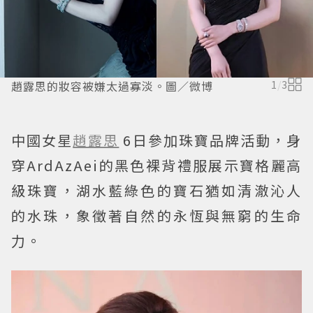
趙露思的妝容被嫌太過寡淡。圖／微博
1
/
3
中國女星
趙露思
6日參加珠寶品牌活動，身
穿ArdAzAei的黑色裸背禮服展示寶格麗高
級珠寶，湖水藍綠色的寶石猶如清澈沁人
的水珠，象徵著自然的永恆與無窮的生命
力。