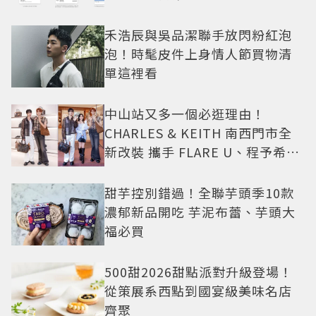
禾浩辰與吳品潔聯手放閃粉紅泡
泡！時髦皮件上身情人節買物清
單這裡看
中山站又多一個必逛理由！
CHARLES & KEITH 南西門市全
新改裝 攜手 FLARE U、程予希演
繹秋季時尚
甜芋控別錯過！全聯芋頭季10款
濃郁新品開吃 芋泥布蕾、芋頭大
福必買
500甜2026甜點派對升級登場！
從策展系西點到國宴級美味名店
齊聚