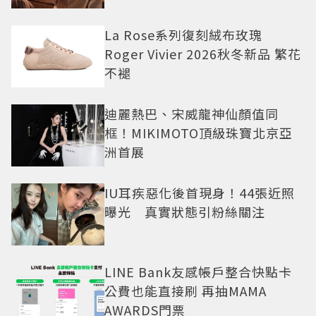
La Rose系列復刻絨布玫瑰
Roger Vivier 2026秋冬新品 繁花
不褪
迪麗熱巴、宋威龍神仙顏值同
框！MIKIMOTO頂級珠寶北京亞
洲首展
IU耳疾惡化後首現身！44張近照
曝光 真實狀態引粉絲關注
LINE Bank友感帳戶整合快點卡
公費也能直接刷 再抽MAMA
AWARDS門票