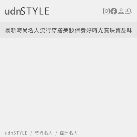
最新
時尚名人
流行穿搭
美妝保養
好時光
賞珠寶
品味
udnSTYLE
時尚名人
亞洲名人