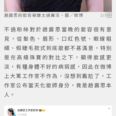
趙露思的妝容被嫌太過寡淡。圖／微博
2
/
3
不過粉絲對於趙露思當晚的妝容很有意
見，從髮色、眉形、口紅色號、眼線粗
細、假睫毛款式到底妝都不甚滿意，特別
是在高級珠寶的對比之下，顯得妝感更
淡，有種身體不好的病弱感，因此在微博
上大罵工作室不作為，沒想到尷尬了，工
作室公布當天化妝師身分，竟是趙露思本
人。