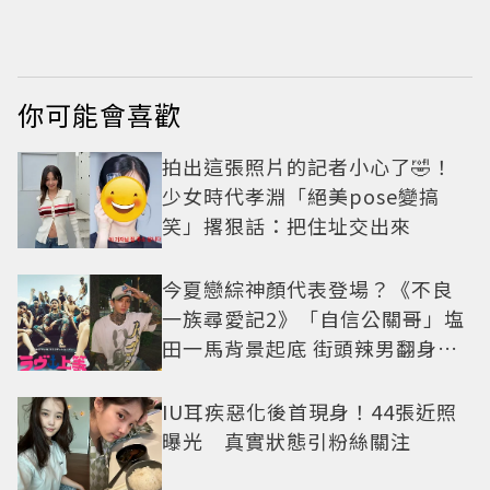
笑」撂狠話：把住址
交出來
你可能會喜歡
拍出這張照片的記者小心了🤣！
少女時代孝淵「絕美pose變搞
笑」撂狠話：把住址交出來
今夏戀綜神顏代表登場？《不良
一族尋愛記2》「自信公關哥」塩
田一馬背景起底 街頭辣男翻身當
老闆
IU耳疾惡化後首現身！44張近照
曝光 真實狀態引粉絲關注