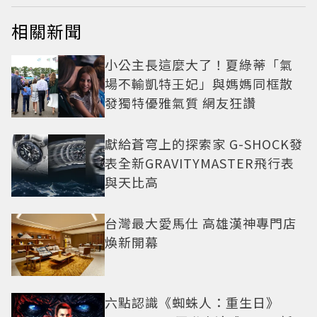
相關新聞
小公主長這麼大了！夏綠蒂「氣
場不輸凱特王妃」與媽媽同框散
發獨特優雅氣質 網友狂讚
獻給蒼穹上的探索家 G-SHOCK發
表全新GRAVITYMASTER飛行表
與天比高
台灣最大愛馬仕 高雄漢神專門店
煥新開幕
六點認識《蜘蛛人：重生日》