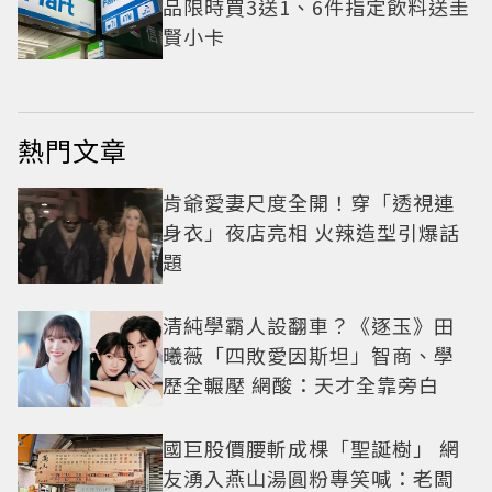
品限時買3送1、6件指定飲料送圭
賢小卡
熱門文章
肯爺愛妻尺度全開！穿「透視連
身衣」夜店亮相 火辣造型引爆話
題
清純學霸人設翻車？《逐玉》田
曦薇「四敗愛因斯坦」智商、學
歷全輾壓 網酸：天才全靠旁白
國巨股價腰斬成棵「聖誕樹」 網
友湧入燕山湯圓粉專笑喊：老闆