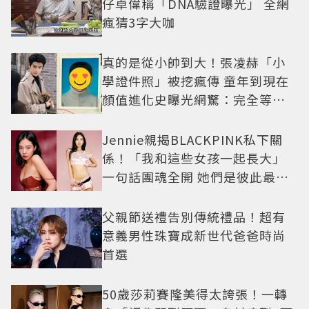
仔卓偉稱「DNA驗證曝光」 全網
瘋猜3字大咖
真的是從小帥到大！張凌赫「小
學證件照」被挖瘋傳 童年到現在
顏值進化史曝光網驚：完全等比
例長大
Jennie親揭BLACKPINK私下關
係！「我和這些女孩一起長大」
一句話團魂全開 她們是彼此最強
後盾
父親節送禮告別傳統禮品！超有
意義男性珠寶成新世代爸爸時尚
首選
50歲莎莉賽隆美得太誇張！一轉