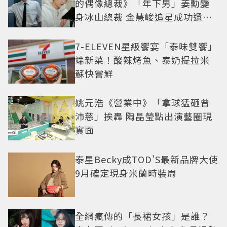
的偶像總裁》「年下男」姜勳變
身冰山總裁 金慧峻追星成功還偶
遇愛情
7-ELEVEN星級饗宴「泰味雙饗」
端新菜！酸辣烤魚、泰奶提拉米
蘇快嘗鮮
姚元浩《營業中》「拿球猛砸曾
沛慈」挨轟 陶晶瑩點出演藝圈現
實面
泰星Becky成TOD'S最新品牌大使
9月確定現身米蘭時裝周
全網瘋傳的「長裙女孩」是誰？