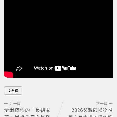
安芝儇
← 上一篇
下一篇 →
全網瘋傳的「長裙女
2026父親節禮物推
孩」是誰？泰女團Pi
薦：長大後才懂他的