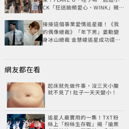
CK「狂送臉頰愛心、WINK」親曝
中山站私藏必逛名單
接接這個事業愛情追星運！《我
的偶像總裁》「年下男」姜勳變
身冰山總裁 金慧峻追星成功還偶
遇愛情
網友都在看
PR
起床就先做件事，沒三天小腹
就不見了! 肚子一天天變小！
追星人最實用的一集！TXT粉
絲上「粉絲生存戰」揭「搶票