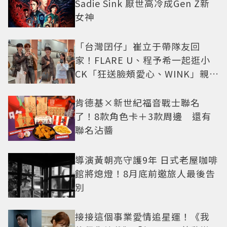
Sadie Sink 厭世高冷成Gen Z新
女神
「台灣囝仔」崔立于帶隊友回
家！FLARE U、程予希一起逛小
CK「狂送臉頰愛心、WINK」親曝
中山站私藏必逛名單
肯德基×新世紀福音戰士聯名
了！8款角色卡＋3款周邊 還有
聯名沾醬
導演黃朝亮守護9年 日式老屋咖啡
館將熄燈！8月底前邀旅人最後告
別
接接這個事業愛情追星運！《我