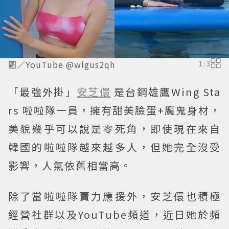
圖／YouTube @wlgus2qh
1
/
3
「最強外掛」
安芝儇
是台鋼雄鷹Wing Sta
rs 啦啦隊一員，擁有甜美臉蛋+魔鬼身材，
美貌幾乎可以說是零死角，即使現在來自
韓國的啦啦隊越來越多人，但她完全沒受
影響，人氣依舊相當高。
除了當啦啦隊賣力應援外，安芝儇也積極
經營社群以及YouTube頻道，近日她於頻