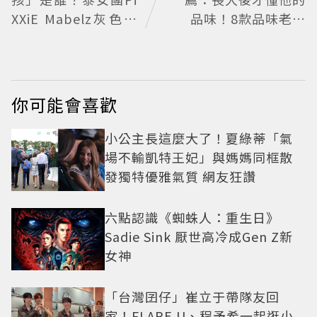
XXiE Mabelz灰色長
品味！8款品味老爸
裙熱舞爆紅 不大面積
必收的質感選物
露膚也超火辣
你可能會喜歡
小公主長這麼大了！夏綠蒂「氣
場不輸凱特王妃」與媽媽同框散
發獨特優雅氣質 網友狂讚
六點認識《蜘蛛人：重生日》
Sadie Sink 厭世高冷成Gen Z新
女神
「台灣囝仔」崔立于帶隊友回
家！FLARE U、程予希一起逛小