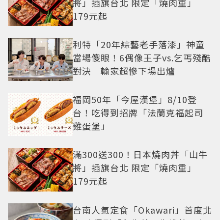
將」插旗台北 限定「燒肉重」
179元起
利特「20年綜藝老手落漆」神童
當場傻眼！6偶像王子vs.乞丐殘酷
對決 輸家超慘下場出爐
福岡50年「今屋漢堡」8/10登
台！吃得到招牌「法蘭克福起司
雞蛋堡」
滿300送300！日本燒肉丼「山牛
將」插旗台北 限定「燒肉重」
179元起
台南人氣定食「Okawari」首度北