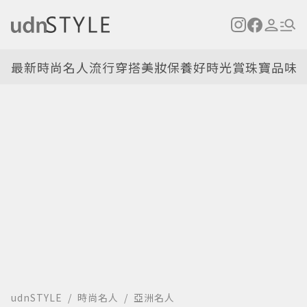
最新
時尚名人
流行穿搭
美妝保養
好時光
賞珠寶
品味
udnSTYLE
時尚名人
亞洲名人