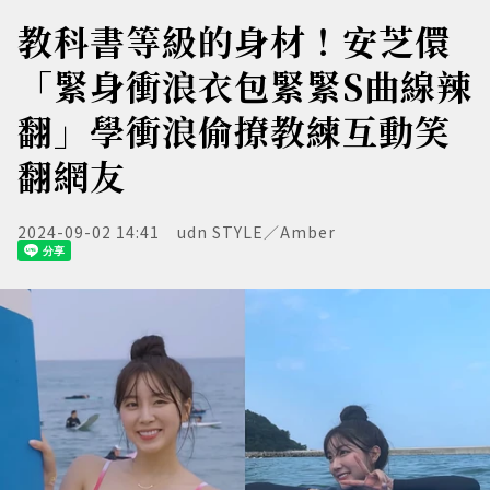
教科書等級的身材！安芝儇
「緊身衝浪衣包緊緊S曲線辣
翻」學衝浪偷撩教練互動笑
翻網友
2024-09-02 14:41
udn STYLE／Amber