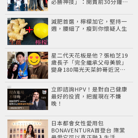
必勝神技」：開賣前30分鐘手
機重開
PR
減肥首選，檸檬加它，堅持一
週，腰細了，瘦到你懷疑人生
星二代天花板是他？張柏芝19
歲長子「完全繼承父母美貌」
變身180陽光天菜帥哥近況曝
光
PR
立即諮詢HPV！是對自己健康
最好的投資，把握現在不嫌
晚！
日本都會女性愛用包
BONAVENTURA首登台 隋棠
最愛它可以真正融入生活