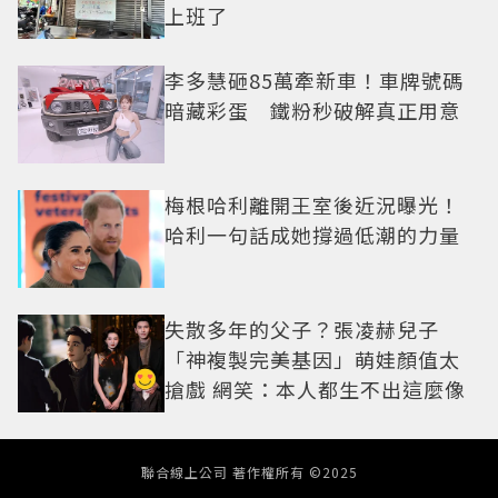
上班了
李多慧砸85萬牽新車！車牌號碼
暗藏彩蛋 鐵粉秒破解真正用意
梅根哈利離開王室後近況曝光！
哈利一句話成她撐過低潮的力量
失散多年的父子？張凌赫兒子
「神複製完美基因」萌娃顏值太
搶戲 網笑：本人都生不出這麼像
聯合線上公司 著作權所有 ©2025