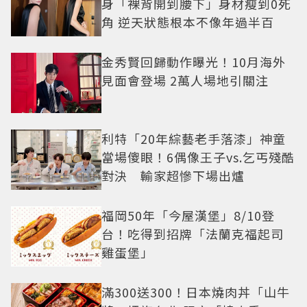
身「裸背開到腰下」身材瘦到0死
角 逆天狀態根本不像年過半百
金秀賢回歸動作曝光！10月海外
見面會登場 2萬人場地引關注
利特「20年綜藝老手落漆」神童
當場傻眼！6偶像王子vs.乞丐殘酷
對決 輸家超慘下場出爐
福岡50年「今屋漢堡」8/10登
台！吃得到招牌「法蘭克福起司
雞蛋堡」
滿300送300！日本燒肉丼「山牛