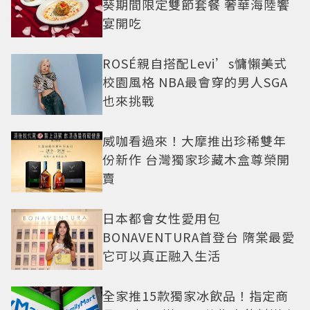
葵期間限定雙節套餐 奢華海陸饗
宴開吃
ROSÉ親自搭配Levi’s慵懶美式
校園風格 NBA最會穿的男人SGA
也來挑戰
威咖看過來！大摩推出珍稀雙年
份新作 台灣獨家珍藏木盒尊榮開
賣
日本都會女性愛用包
BONAVENTURA首登台 隋棠最愛
它可以真正融入生活
全家推15款獨家冰飲品！指定商