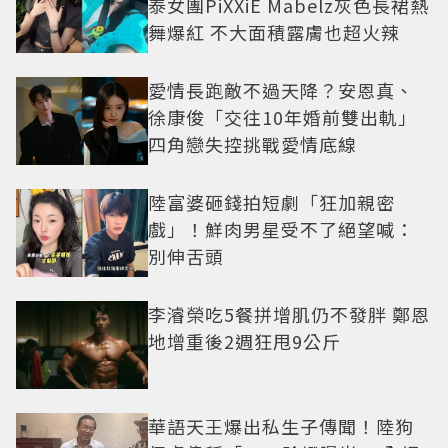
泰女團PiXXiE Mabelz灰色長裙熱
舞爆紅 不大面積露膚也超火辣
愛情長跑敵不過天降？安恩真、
徐康俊「交往10年婚前雙出軌」
四角戀失控挑戰愛情底線
陸富婆砸錢拍短劇「狂加親密
戲」！鮮肉男星受不了絕望喊：
別伸舌頭
李濬榮吃5餐拼增肌仍不發胖 鄭恩
地增重後2週狂甩9公斤
華語天王爆出私生子傳聞！陸狗