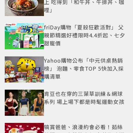
上 吃得到「和牛丼、牛排丼、咖
哩」
friDay購物「夏殺狂歡派對」 父
親節精選好禮限時4.4折起、七夕
甜寵價
Yahoo購物公布「中元供桌熱銷
榜」 泡麵、零食TOP 5快加入採
購清單
肯豆也在穿的三葉草訓練＆網球
系列 場上場下都是時髦運動女孩
犒賞爸爸、浪漫約會必看！茹絲