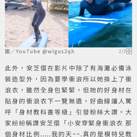
圖／YouTube @wlgus2qh
2
/
3
此外，安芝儇在影片中除了有海灘必備泳
裝造型外，因為要學衝浪所以她換上了衝
浪衣，雖然全身包緊緊，但她的好身材在
貼身的衝浪衣下一覽無遺，好曲線讓人驚
呼「身材教科書等級」引發粉絲大讚。大
家紛紛稱讚安芝儇「小安穿緊身衝浪衣 那
個身材比例.....我的天~~.真的是模特兒教