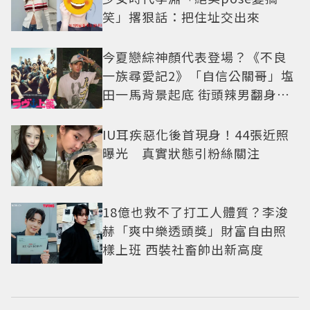
笑」撂狠話：把住址交出來
今夏戀綜神顏代表登場？《不良
一族尋愛記2》「自信公關哥」塩
田一馬背景起底 街頭辣男翻身當
老闆
IU耳疾惡化後首現身！44張近照
曝光 真實狀態引粉絲關注
18億也救不了打工人體質？李浚
赫「爽中樂透頭獎」財富自由照
樣上班 西裝社畜帥出新高度