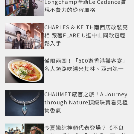
Longchamp全新Le Cadence實
現不費力的從容風格
CHARLES & KEITH南西店改裝亮
相 跟著FLARE U逛中山同款包輕
鬆入手
僅限兩團！「500遊香港饕客宴」
名人領路吃遍米其林、亞洲第一
CHAUMET感官之旅！A Journey
through Nature頂級珠寶看見植
物香氣
今夏戀綜神顏代表登場？《不良