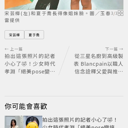
宋芸樺(左)和夏于喬長得像姐妹臉。圖／玉春
3
/
3
雷提供
宋芸樺
夏于喬
← 上一篇
下一篇 →
拍出這張照片的記者
從三星名廚到高級製
小心了🤣！少女時代
表 Blancpain以職人
孝淵「絕美pose變搞
信念詮釋父愛與推薦
笑」撂狠話：把住址
時計
交出來
你可能會喜歡
拍出這張照片的記者小心了🤣！
少女時代孝淵「絕美pose變搞