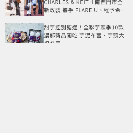
CHARLES & KEITH 南西門市全
新改裝 攜手 FLARE U、程予希演
繹秋季時尚
甜芋控別錯過！全聯芋頭季10款
濃郁新品開吃 芋泥布蕾、芋頭大
福必買
500甜2026甜點派對升級登場！
從策展系西點到國宴級美味名店
齊聚
卡地亞父親節獻禮！LOVE手環、
Tank腕表 摩登新意演繹永不退流
行經典
18億也救不了打工人體質？李浚