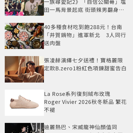
一族尋愛記2》「自信公關哥」塩
田一馬背景起底 街頭辣男翻身當
老闆
40多種食材吃到飽288元！台南
「井賀鍋物」進軍新北 3人同行
送肉盤
張凌赫演繹七夕送禮！寶格麗限
定款B.zero1粉紅色項鍊甜蜜告白
La Rose系列復刻絨布玫瑰
Roger Vivier 2026秋冬新品 繁花
不褪
迪麗熱巴、宋威龍神仙顏值同