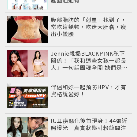
PR
腹部脂肪的「剋星」找到了，
常吃這幾物，吃走大肚囊，瘦
出小蠻腰
Jennie親揭BLACKPINK私下
關係！「我和這些女孩一起長
大」一句話團魂全開 她們是彼
此最強後盾
PR
伴侶和妳一起預防HPV，才有
資格說愛妳！
IU耳疾惡化後首現身！44張近
照曝光 真實狀態引粉絲關注