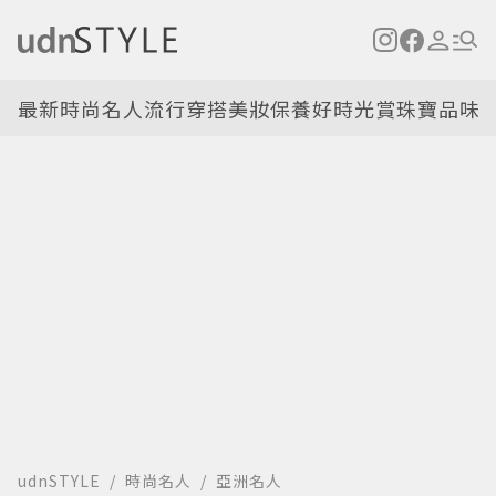
最新
時尚名人
流行穿搭
美妝保養
好時光
賞珠寶
品味
udnSTYLE
時尚名人
亞洲名人