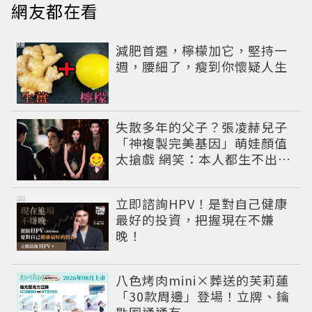
網友都在看
PR
減肥首選，檸檬加它，堅持一
週，腰細了，瘦到你懷疑人生
失散多年的父子？張凌赫兒子
「神複製完美基因」萌娃顏值
太搶戲 網笑：本人都生不出這
麼像
PR
立即諮詢HPV！是對自己健康
最好的投資，把握現在不嫌
晚！
八色烤肉mini×葬送的芙莉蓮
「30款周邊」登場！立牌、鑰
匙圈通通有