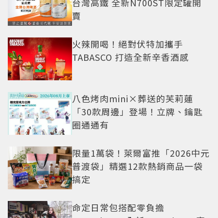
台灣高鐵 全新N700ST限定罐開
賣
火辣開喝！絕對伏特加攜手
TABASCO 打造全新辛香酒感
八色烤肉mini×葬送的芙莉蓮
「30款周邊」登場！立牌、鑰匙
圈通通有
限量1萬袋！萊爾富推「2026中元
普渡袋」精選12款熱銷商品一袋
搞定
命定日常包搭配零負擔