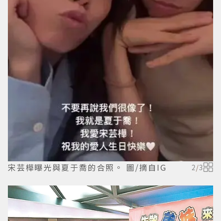
宋芸樺曝光與夏于喬的合照。 圖/摘自IG
2
/
3