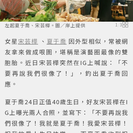
左起夏于喬、宋芸樺。圖／岸上提供
1
/
3
女星
宋芸樺
、
夏于喬
因外型相似，常被網
友拿來做成哏圖，堪稱是演藝圈最像的雙
胞胎。近日宋芸樺突然在IG上喊說：「不
要再說我們很像了！」，釣出夏于喬回
應。
夏于喬24日正值40歲生日，好友宋芸樺在I
G上曝光兩人合照，並寫下：「不要再說我
們很像了！我就是夏于喬！我愛宋芸樺！