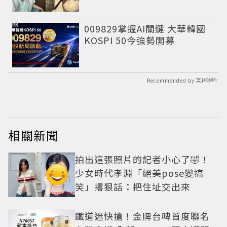
PR
009829掌握AI關鍵 大華韓國
KOSPI 50今強勢開募
Recommended by
相關新聞
拍出這張照片的記者小心了🤣！
少女時代孝淵「絕美pose變搞
笑」撂狠話：把住址交出來
鐵道迷快搶！金牌台啤首度聯名