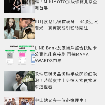
框！MIKIMOTO頂級珠寶北京亞
洲首展
IU耳疾惡化後首現身！44張近照
曝光 真實狀態引粉絲關注
LINE Bank友感帳戶整合快點卡
公費也能直接刷 再抽MAMA
AWARDS門票
禾浩辰與吳品潔聯手放閃粉紅泡
泡！時髦皮件上身情人節買物清
單這裡看
中山站又多一個必逛理由！