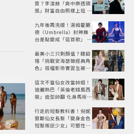
質？李浚赫「爽中樂透頭
獎」財富自由照樣上班 西
裝社畜帥出新高度
九年後再洗版！湯姆霍蘭
德〈Umbrella〉封神舞
台差點變成「這首歌」 造
型彩蛋、暖心故事一次公
開
最美小三只剩顏值？韓韶
禧「挑戰安海瑟薇經典角
色」搭檔影帝實習生被
嘲：看截圖就感受到演技
這次不當仙女改當帥姐！
迪麗熱巴「英倫老錢風西
裝」造型帥翻 化身馬術師
網喊：現代版李長歌
行走的短髮教科書！倪妮
狠斷仙女長髮「變身金色
短髮叛逆少女」可塑性超
強 帥氣、優雅自由切換