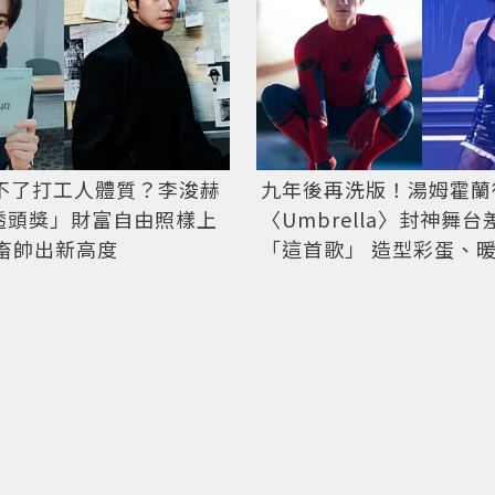
救不了打工人體質？李浚赫
九年後再洗版！湯姆霍蘭
透頭獎」財富自由照樣上
〈Umbrella〉封神舞
社畜帥出新高度
「這首歌」 造型彩蛋、
次公開