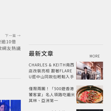
下一篇 →
凍逾10億
掀網友熱議
最新文章
MORE
CHARLES & KEITH南西
店改裝亮相 跟著FLARE
U逛中山同款包輕鬆入手
僅限兩團！「500遊香港
饕客宴」名人領路吃遍米
其林、亞洲第一