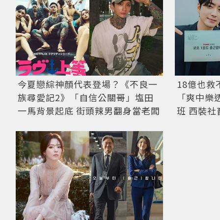
今夏戀綜神顏代表登場？《不良一
18億也
族尋愛記2》「自信公關哥」塩田
「爽中樂
一馬背景起底 街頭辣男翻身當老闆
班 西裝