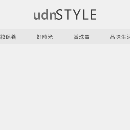
美妝保養
好時光
賞珠寶
品味生