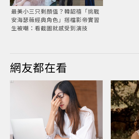
最美小三只剩顏值？韓韶禧「挑戰
安海瑟薇經典角色」搭檔影帝實習
生被嘲：看截圖就感受到演技
網友都在看
PR