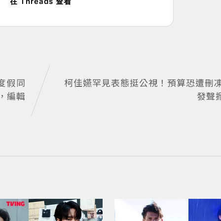
在 Threads 查看
G度假同
柯佳嬿罕見表態挺公視！預算恐遭刪
，編輯
發聲