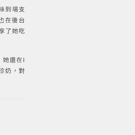
粉絲到場支
也在後台
享了她吃
，她還在I
的珍奶，對