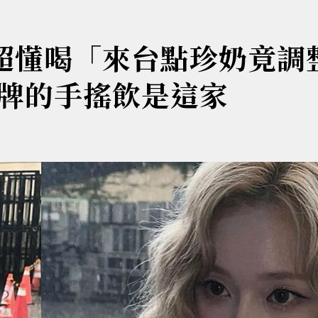
r超懂喝「來台點珍奶竟調
牌的手搖飲是這家