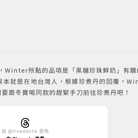
項，Winter所點的品項是「黑糖珍珠鮮奶」有
本就是在地台灣人，根據珍煮丹的回覆，Win
想要跟冬寶喝同款的趕緊手刀前往珍煮丹吧！
由 @truedantw 發佈