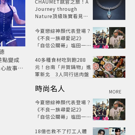
CHAUMET感官之旅！A
Journey through
Nature頂級珠寶看見植
物香氣
今夏戀綜神顏代表登場？
《不良一族尋愛記2》
「自信公關哥」塩田一馬
德
背景起底 街頭辣男翻身當
台差點變成
老闆
40多種食材吃到飽288
元！台南「井賀鍋物」進
暖心故事一
軍新北 3人同行送肉盤
時尚名人
MORE
今夏戀綜神顏代表登場？
《不良一族尋愛記2》
「自信公關哥」塩田一馬
背景起底 街頭辣男翻身當
老闆
18億也救不了打工人體