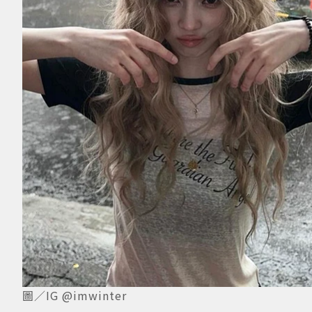
圖／IG @imwinter