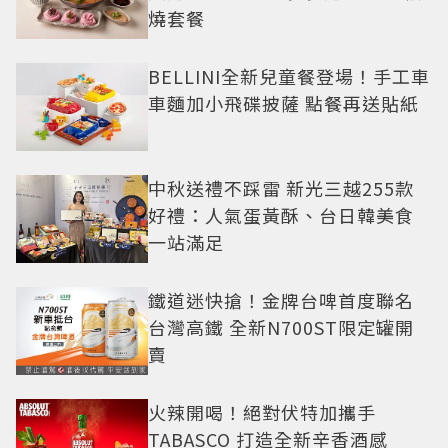
燒套餐
BELLINI全新兒童餐登場！手工車
車麵加小飛碟披薩 點餐再送貼紙
中秋送禮不踩雷 新光三越255款
好禮：人氣蛋黃酥、台日韓美食
一站滿足
鐵道迷快搶！金牌台啤首度聯名
台灣高鐵 全新N700ST限定罐開
賣
火辣開喝！絕對伏特加攜手
TABASCO 打造全新辛香酒感