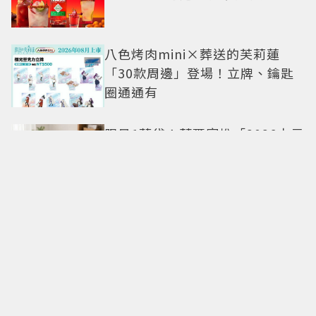
八色烤肉mini×葬送的芙莉蓮
「30款周邊」登場！立牌、鑰匙
圈通通有
限量1萬袋！萊爾富推「2026中元
普渡袋」精選12款熱銷商品一袋
搞定
命定日常包搭配零負擔
Longchamp全新Le Cadence實
現不費力的從容風格
CHARLES & KEITH南西店改裝亮
相 跟著FLARE U逛中山同款包輕