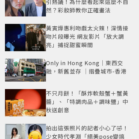
引熱議！為什麼看起來這麼不自
然？彩妝師教你正確畫法
黃寅燁惠利吻戲太火辣！深情接
吻片段曝光 網友影片「放大調
亮」捕捉甜蜜瞬間
Only in Hong Kong｜東西交
融，新舊並存 ｜摺疊城市-香港
不只月餅！「酥炸軟殼蟹＋蟹黃
醬」、「特調肉品＋調味鹽」中
秋送創意
拍出這張照片的記者小心了🤣！
少女時代孝淵「絕美pose變搞