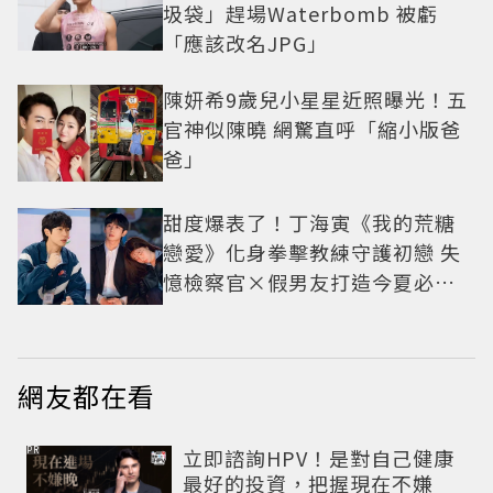
圾袋」趕場Waterbomb 被虧
「應該改名JPG」
陳妍希9歲兒小星星近照曝光！五
官神似陳曉 網驚直呼「縮小版爸
爸」
甜度爆表了！丁海寅《我的荒糖
戀愛》化身拳擊教練守護初戀 失
憶檢察官×假男友打造今夏必看
小甜劇
網友都在看
PR
立即諮詢HPV！是對自己健康
最好的投資，把握現在不嫌