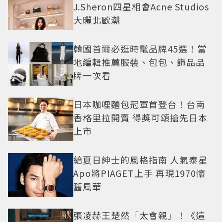
J.Sheron四星相會Acne Studios
大曬北歐潮
韓國首爾必逛時髦品牌45選！當
地編輯推薦服裝、包包、飾品品
牌一次看
日本咖哩麵包冠軍首登台！台南
香格里拉開賣 得獎可頌搶先日本
上市
給夏日紳士的風格指南 人氣泰星
Apo將PIAGET上手 再現1970懷
舊風華
張凌赫王楚然「太會親」！《這