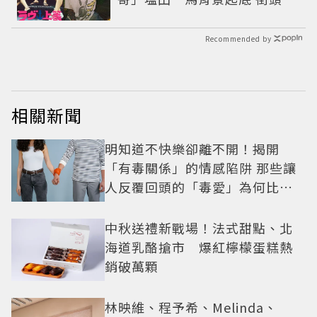
男翻身當老闆
Recommended by
相關新聞
明知道不快樂卻離不開！揭開
「有毒關係」的情感陷阱 那些讓
人反覆回頭的「毒愛」為何比菸
還難戒？
中秋送禮新戰場！法式甜點、北
海道乳酪搶市 爆紅檸檬蛋糕熱
銷破萬顆
林映維、程予希、Melinda、