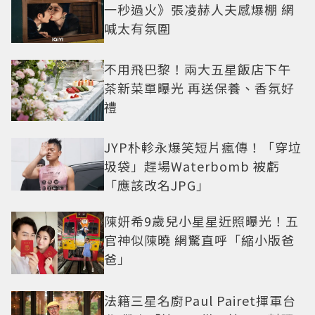
一秒過火》張凌赫人夫感爆棚 網
喊太有氛圍
不用飛巴黎！兩大五星飯店下午
茶新菜單曝光 再送保養、香氛好
禮
JYP朴軫永爆笑短片瘋傳！「穿垃
圾袋」趕場Waterbomb 被虧
「應該改名JPG」
陳妍希9歲兒小星星近照曝光！五
官神似陳曉 網驚直呼「縮小版爸
爸」
法籍三星名廚Paul Pairet揮軍台