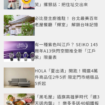
笑」撂狠話：把住址交出來
必比登主廚進駐！ 台北最美百年
老屋餐廳「輝室」 解鎖台味記憶
有一種紫色叫江戶？ SEIKO 145
周年A13快閃空間推全新「江戶
紫」限量表
HOLA「夏出清」開跑！精選4萬
件商品任2件5折 限定門市絕版品
5折起
「黑毛屋」插旗高雄夢時代「連3
天送肉盤」！ 樂多多送40組鐵板