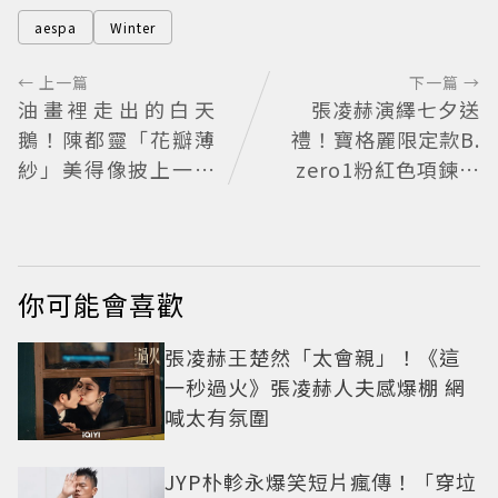
aespa
Winter
← 上一篇
下一篇 →
油畫裡走出的白天
張凌赫演繹七夕送
鵝！陳都靈「花瓣薄
禮！寶格麗限定款B.
紗」美得像披上一層
zero1粉紅色項鍊甜
空氣 「頭紗遮面」玩
蜜告白
出新花樣朦朧美感太
仙
你可能會喜歡
張凌赫王楚然「太會親」！《這
一秒過火》張凌赫人夫感爆棚 網
喊太有氛圍
JYP朴軫永爆笑短片瘋傳！「穿垃