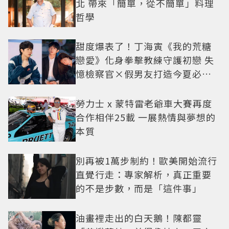
北 帶來「簡單，從不簡單」料理
哲學
甜度爆表了！丁海寅《我的荒糖
戀愛》化身拳擊教練守護初戀 失
憶檢察官×假男友打造今夏必看
小甜劇
勞力士 x 蒙特雷老爺車大賽再度
合作相伴25載 一展熱情與夢想的
本質
別再被1萬步制約！歐美開始流行
直覺行走：專家解析，真正重要
的不是步數，而是「這件事」
油畫裡走出的白天鵝！陳都靈