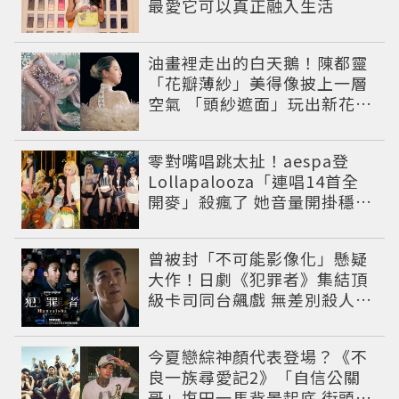
最愛它可以真正融入生活
油畫裡走出的白天鵝！陳都靈
「花瓣薄紗」美得像披上一層
空氣 「頭紗遮面」玩出新花樣
朦朧美感太仙
零對嘴唱跳太扯！aespa登
Lollapalooza「連唱14首全
開麥」殺瘋了 她音量開掛穩到
像吞CD
曾被封「不可能影像化」懸疑
大作！日劇《犯罪者》集結頂
級卡司同台飆戲 無差別殺人案
捲出政商黑幕
今夏戀綜神顏代表登場？《不
良一族尋愛記2》「自信公關
哥」塩田一馬背景起底 街頭辣