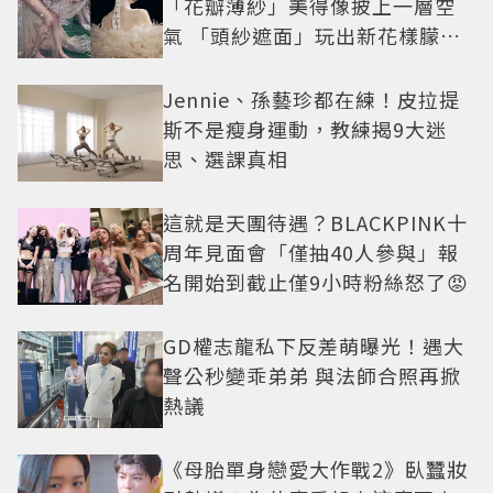
「花瓣薄紗」美得像披上一層空
氣 「頭紗遮面」玩出新花樣朦朧
美感太仙
Jennie、孫藝珍都在練！皮拉提
斯不是瘦身運動，教練揭9大迷
思、選課真相
這就是天團待遇？BLACKPINK十
周年見面會「僅抽40人參與」報
名開始到截止僅9小時粉絲怒了😡
GD權志龍私下反差萌曝光！遇大
聲公秒變乖弟弟 與法師合照再掀
熱議
《母胎單身戀愛大作戰2》臥蠶妝