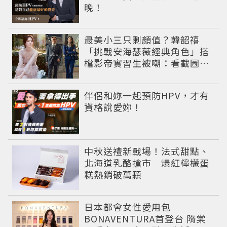
晚！
最美小三只剩顏值？韓韶禧
「挑戰安海瑟薇經典角色」搭
檔影帝實習生被嘲：看截圖就
感受到演技
PR
伴侶和妳一起預防HPV，才有
資格說愛妳！
中秋送禮新戰場！法式甜點、
北海道乳酪搶市 爆紅檸檬蛋
糕熱銷破萬顆
日本都會女性愛用包
BONAVENTURA首登台 隋棠