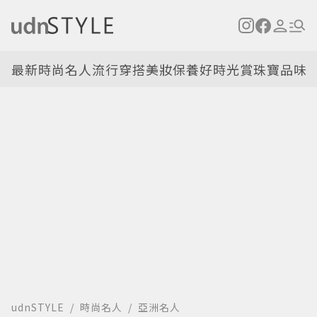
最新
時尚名人
流行穿搭
美妝保養
好時光
賞珠寶
品味
udnSTYLE
時尚名人
亞洲名人