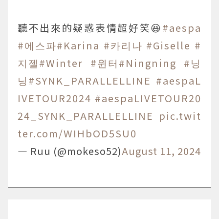
聽不出來的疑惑表情超好笑😆
#aespa
#에스파
#Karina
#카리나
#Giselle
#
지젤
#Winter
#윈터
#Ningning
#닝
닝
#SYNK_PARALLELLINE
#aespaL
IVETOUR2024
#aespaLIVETOUR20
24_SYNK_PARALLELLINE
pic.twit
ter.com/WIHbOD5SU0
— Ruu (@mokeso52)
August 11, 2024