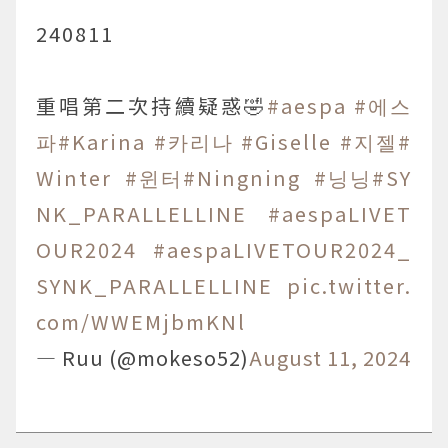
240811
重唱第二次持續疑惑🤣
#aespa
#에스
파
#Karina
#카리나
#Giselle
#지젤
#
Winter
#윈터
#Ningning
#닝닝
#SY
NK_PARALLELLINE
#aespaLIVET
OUR2024
#aespaLIVETOUR2024_
SYNK_PARALLELLINE
pic.twitter.
com/WWEMjbmKNl
— Ruu (@mokeso52)
August 11, 2024