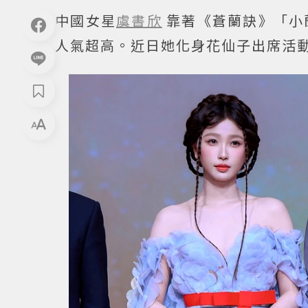
中國女星
虞書欣
靠著《蒼蘭訣》「小
人氣超高。近日她化身花仙子出席活