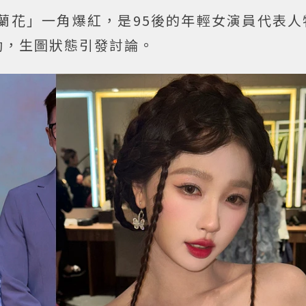
蘭花」一角爆紅，是95後的年輕女演員代表人
動，生圖狀態引發討論。