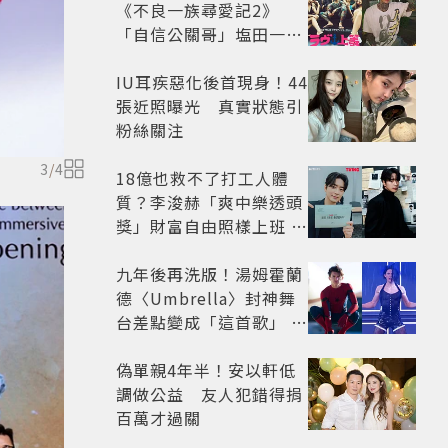
《不良一族尋愛記2》
「自信公關哥」塩田一馬
背景起底 街頭辣男翻身當
老闆
IU耳疾惡化後首現身！44
張近照曝光 真實狀態引
粉絲關注
3
/
4
18億也救不了打工人體
質？李浚赫「爽中樂透頭
獎」財富自由照樣上班 西
裝社畜帥出新高度
九年後再洗版！湯姆霍蘭
德〈Umbrella〉封神舞
台差點變成「這首歌」 造
型彩蛋、暖心故事一次公
開
偽單親4年半！安以軒低
調做公益 友人犯錯得捐
百萬才過關