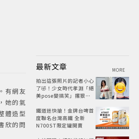
最新文章
MORE
拍出這張照片的記者小心
了🤣！少女時代孝淵「絕
。有網友
美pose變搞笑」撂狠
，她的氣
話：把住址交出來
鐵道迷快搶！金牌台啤首
整體造型
度聯名台灣高鐵 全新
書欣的問
N700ST限定罐開賣