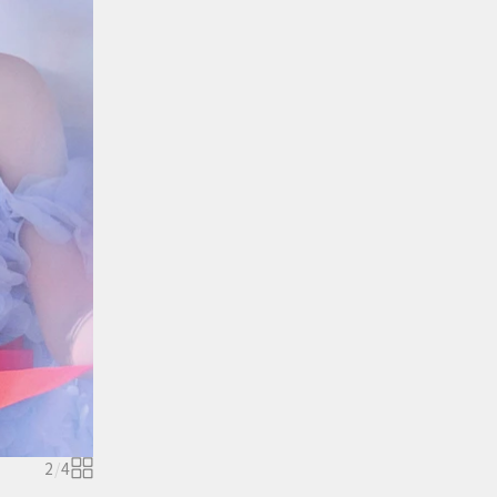
2
/
4