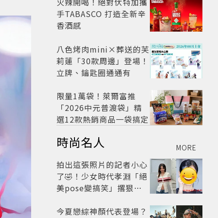
火辣開喝！絕對伏特加攜
手TABASCO 打造全新辛
香酒感
八色烤肉mini×葬送的芙
莉蓮「30款周邊」登場！
立牌、鑰匙圈通通有
限量1萬袋！萊爾富推
「2026中元普渡袋」精
選12款熱銷商品一袋搞定
時尚名人
MORE
拍出這張照片的記者小心
了🤣！少女時代孝淵「絕
美pose變搞笑」撂狠
話：把住址交出來
今夏戀綜神顏代表登場？