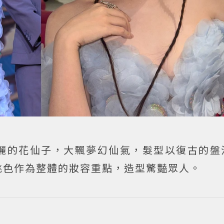
麗的花仙子，大飄夢幻仙氣，髮型以復古的盤
桃色作為整體的妝容重點，造型驚豔眾人。