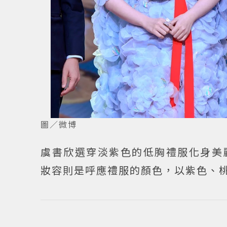
圖／微博
虞書欣選穿淡紫色的低胸禮服化身美
妝容則是呼應禮服的顏色，以紫色、