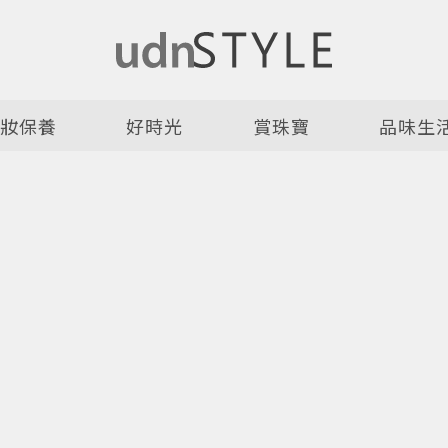
美妝保養
好時光
賞珠寶
品味生