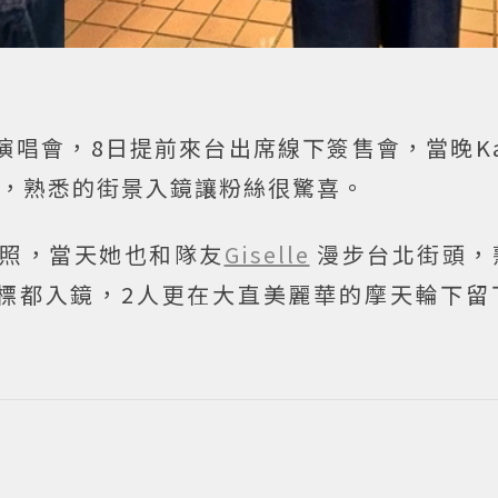
唱會，8日提前來台出席線下簽售會，當晚Kar
照片，熟悉的街景入鏡讓粉絲很驚喜。
拍照，當天她也和隊友
Giselle
漫步台北街頭，
站路標都入鏡，2人更在大直美麗華的摩天輪下