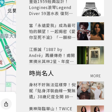
開
重返1959經典設計！
Longines浪琴Legend
Diver 59潛水表 復刻懷
舊
當「永遠愛我」成為最可
怕的願望！一起揭密《愛
你至死不渝》「一願柳」
背後的失控愛情與爆紅之
路
江振誠「1887 by
André」再續傳奇！甫開
業摘米其林2星、年度開
業大獎
時尚名人
MORE
身材不好無法這樣穿！倪
妮「貼身洋裝曲線一覽無
遺」38歲尺度全開 帥氣
又火辣散發獨特魅力
美神降臨華山！TWICE