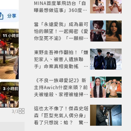
MINA首度單飛訪台「自
曝最想做這事」360度0
死角美貌保養祕訣一次公
開
當「永遠愛我」成為最可
怕的願望！一起揭密《愛
你至死不渝》「一願柳」
背後的失控愛情與爆紅之
路
東野圭吾神作翻拍！「嫌
犯家人、被害人遺族聯
手」命案真相竟動搖
《天使與蝙蝠》超越懸疑
框架展開
《不良一族尋愛記2》新
主持Awich什麼來頭？前
夫被槍殺、家裡被槍掃射
人生經歷比參演者還抓
馬！
這也太不像了！傑森史塔
3
/
3
森「巨型充氣人偶分身」
看了只想說：蛤？ 驚喜
連本尊都吐槽