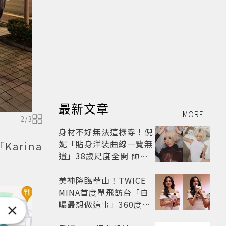
最新文章
MORE
2
/
3
身材不好無法這樣穿！倪
妮「貼身洋裝曲線一覽無
arina
遺」38歲尺度全開 帥氣
又火辣散發獨特魅力
美神降臨華山！TWICE
MINA首度單飛訪台「自
曝最想做這事」360度0
死角美貌保養祕訣一次公