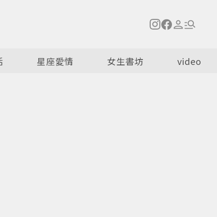
活
星座愛情
女生書坊
video