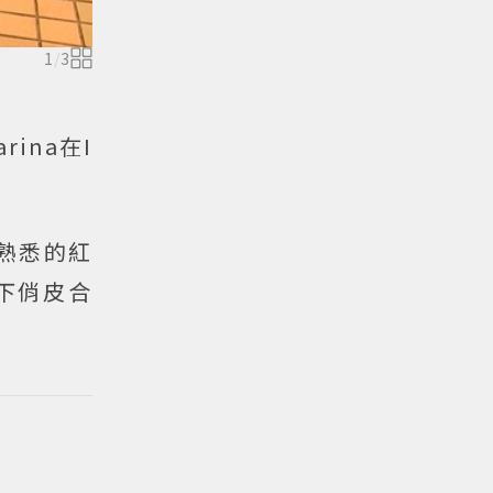
1
/
3
ina在I
熟悉的紅
留下俏皮合