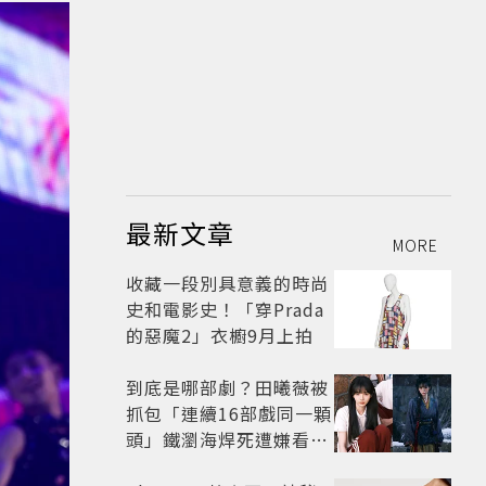
最新文章
MORE
收藏一段別具意義的時尚
史和電影史！「穿Prada
的惡魔2」衣櫥9月上拍
到底是哪部劇？田曦薇被
抓包「連續16部戲同一顆
頭」鐵瀏海焊死遭嫌看膩
網嘆：完全分不出角色