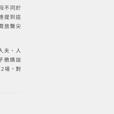
橋段不同於
達提到這
間放聲尖
人夫、人
子撒嬌說
2場，對