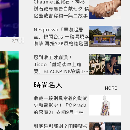
Chaumet藍寶石、神秘
鑽石藏專屬告白獻七夕 情
侶疊戴書寫獨一無二故事
Nespresso「早咖起居
室」快閃台北 一鍵喝現萃
2
/
3
咖啡 再扭Y2K風格鑰匙圈
忍到收工才崩潰！
Jisoo「離場後車上痛
哭」BLACKPINK歡慶10
週年變道歉大會 粉絲看了
時尚名人
超心疼
MORE
收藏一段別具意義的時尚
史和電影史！「穿Prada
的惡魔2」衣櫥9月上拍
到底是哪部劇？田曦薇被