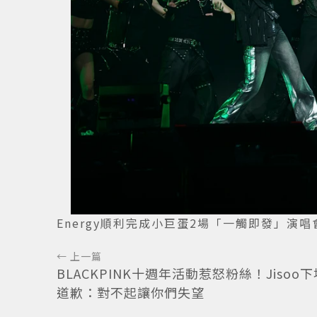
Energy順利完成小巨蛋2場「一觸即發」演
← 上一篇
BLACKPINK十週年活動惹怒粉絲！Jisoo
道歉：對不起讓你們失望