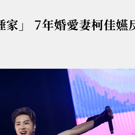
不睡家」 7年婚愛妻柯佳嬿