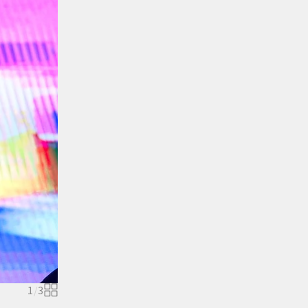
1
/
3