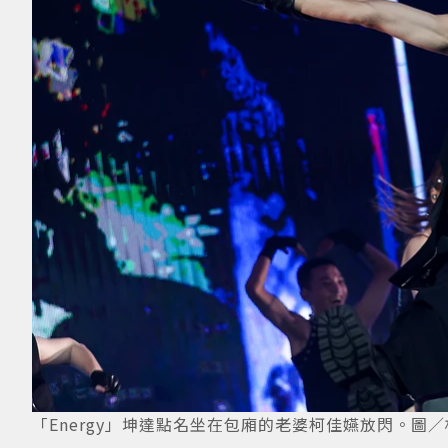
「Energy」坤達點名坐在包廂的老婆柯佳嬿放閃。圖