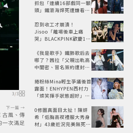
抓包「連續16部戲同一顆
頭」鐵瀏海焊死遭嫌看膩
網嘆：完全分不出角色
忍到收工才崩潰！
Jisoo「離場後車上痛
哭」BLACKPINK歡慶10
週年變道歉大會 粉絲看了
超心疼
《我是歌手》鐵肺歌后去
哪了？茜拉「父親出軌高
中閨密、冒名簽約遭封
殺」沉寂12年辛酸過往曝
光
捲粉絲Mina輕生爭議後首
露面！ENHYPEN西村力
3
/
3
「燦笑揮手狀態超好」又
遭炎上 兩派網友戰翻
下一篇 →
0修圖真面目太扯！陳妍
推薦 古風、傳
希「低胸高衩禮服大秀身
的一次滿足
材」43歲近況完美無死角
美得很高級