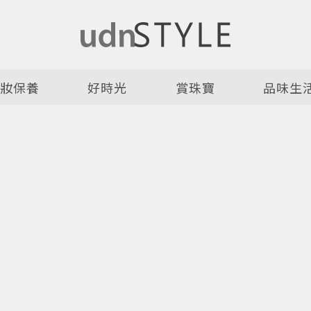
美妝保養
好時光
賞珠寶
品味生