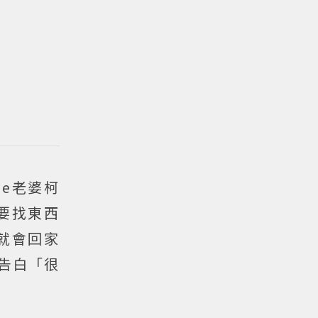
e老婆柯
要找東西
就會回家
場告白「很