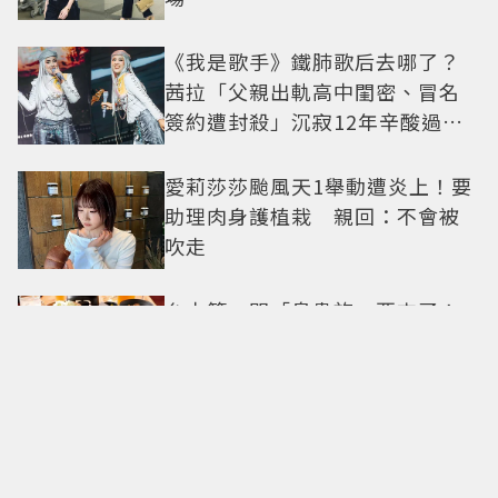
《我是歌手》鐵肺歌后去哪了？
茜拉「父親出軌高中閨密、冒名
簽約遭封殺」沉寂12年辛酸過往
曝光
愛莉莎莎颱風天1舉動遭炎上！要
助理肉身護植栽 親回：不會被
吹走
台中第一間「鳥貴族」要來了！
全品項100元、開幕送「酥炸南蠻
蝦」
台玻夫人徐莉玲談長子離世原
因！ 兒媳譚以欣打破沉默反駁