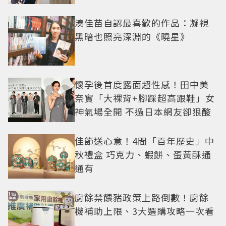
湊佳苗自認最喜歡的作品：凝視
黑暗也照亮深淵的《曉星》
懷孕後首度露面超性感！田中美
奈實「大裸背+腳踩超高跟鞋」女
神氣場全開 不過日本網友卻狠酸
佳節送心意！4間「百年歷史」中
秋禮盒 巧克力、蝦餅、蛋黃酥通
通有
廚餘禁餵豬政策上路倒數！廚餘
機補助上限、3大選購攻略一次看