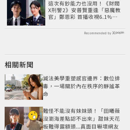
這次有鈔能力也沒用！《財閥
X刑警2》安普賢重逢「惡魔教
官」鄭恩彩 首播收視6.1%超
第一季開紅盤
Recommended by
相關新聞
減法美學重塑感官邊界：數位排
毒，一場關於內在秩序的靜謐革
命
難怪不能沒有妹妹頭！「田曦薇
沒瀏海差點認不出來」甜妹天花
板難得露額頭...真面目嚇壞網友