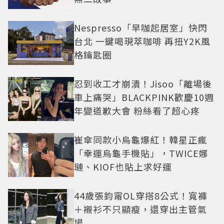
Nespresso「早咖起居室」快閃
台北 一鍵喝現萃咖啡 再扭Y2K風
格鑰匙圈
忍到收工才崩潰！Jisoo「離場後
車上痛哭」BLACKPINK歡慶10週
年變道歉大會 粉絲看了超心疼
崔傘同款小烏龜爆紅！韓星正瘋
「幸運烏龜手機貼」，TWICE娜
璉、KIOF也貼上求好運
44歲張鈞甯OL穿搭8公式！寬褲
＋襯衫不只顯瘦，還穿出主管氣
場