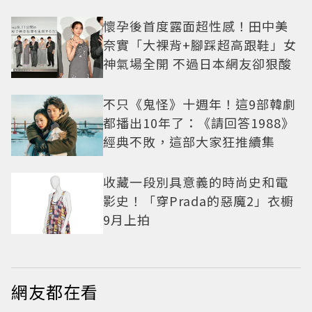
懷孕後首度露面超性感！田中美
奈實「大裸背+腳踩超高跟鞋」女
神氣場全開 不過日本網友卻狠酸
不只《鬼怪》十週年！這9部韓劇
都播出10年了：《請回答1988》
經典不敗，這部大家狂推續集
收藏一段別具意義的時尚史和電
影史！「穿Prada的惡魔2」衣櫥
9月上拍
網友都在看