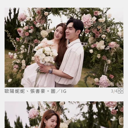
歐陽妮妮、張書豪。圖／IG
3
/
4