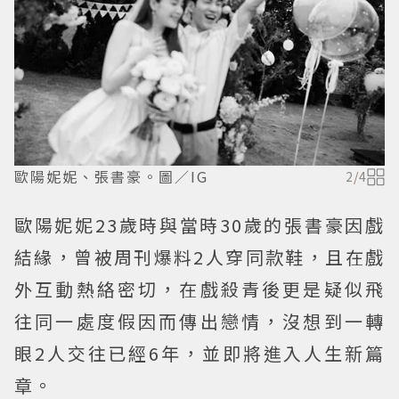
歐陽妮妮、張書豪。圖／IG
2
/
4
歐陽妮妮23歲時與當時30歲的張書豪因戲
結緣，曾被周刊爆料2人穿同款鞋，且在戲
外互動熱絡密切，在戲殺青後更是疑似飛
往同一處度假因而傳出戀情，沒想到一轉
眼2人交往已經6年，並即將進入人生新篇
章。