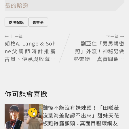
長的暗戀
歐陽妮妮
張書豪
← 上一篇
下一篇 →
朗格A. Lange & Söh
劉亞仁「男男親密
ne父親節時計推薦
照」外流！神秘男做
古風、傳承與收藏的
勢索吻 真實關係引
一次滿足
猜測
你可能會喜歡
難怪不能沒有妹妹頭！「田曦薇
沒瀏海差點認不出來」甜妹天花
板難得露額頭...真面目嚇壞網友