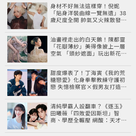
身材不好無法這樣穿！倪妮
「貼身洋裝曲線一覽無遺」38
歲尺度全開 帥氣又火辣散發獨
特魅力
油畫裡走出的白天鵝！陳都靈
「花瓣薄紗」美得像披上一層
空氣 「頭紗遮面」玩出新花樣
朦朧美感太仙
甜度爆表了！丁海寅《我的荒
糖戀愛》化身拳擊教練守護初
戀 失憶檢察官×假男友打造今
夏必看小甜劇
清純學霸人設翻車？《逐玉》
田曦薇「四敗愛因斯坦」智
商、學歷全輾壓 網酸：天才全
靠旁白