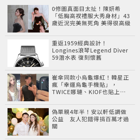
0修圖真面目太扯！陳妍希
「低胸高衩禮服大秀身材」43
歲近況完美無死角 美得很高級
重返1959經典設計！
Longines浪琴Legend Diver
59潛水表 復刻懷舊
崔傘同款小烏龜爆紅！韓星正
瘋「幸運烏龜手機貼」，
TWICE娜璉、KIOF也貼上求
好運
偽單親4年半！安以軒低調做
公益 友人犯錯得捐百萬才過
關