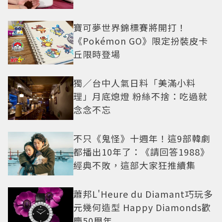
寶可夢世界錦標賽將開打！
《Pokémon GO》限定扮裝皮卡
丘限時登場
獨／台中人氣日料「美滿小料
理」月底熄燈 粉絲不捨：吃過就
念念不忘
不只《鬼怪》十週年！這9部韓劇
都播出10年了：《請回答1988》
經典不敗，這部大家狂推續集
蕭邦L'Heure du Diamant巧玩多
元幾何造型 Happy Diamonds歡
慶50周年