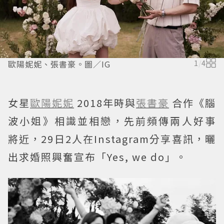
歐陽妮妮、張書豪。圖／IG
1
/
4
女星
歐陽妮妮
2018年時與
張書豪
合作《腦
波小姐》相識並相戀，先前頻傳兩人好事
將近，29日2人在Instagram分享喜訊，曬
出求婚照興奮宣布「Yes, we do」。