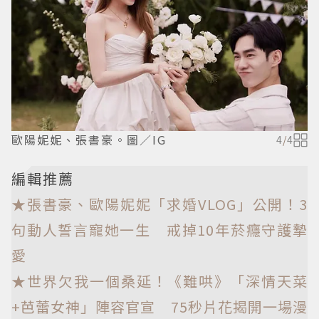
歐陽妮妮、張書豪。圖／IG
4
/
4
編輯推薦
★張書豪、歐陽妮妮「求婚VLOG」公開！3
句動人誓言寵她一生 戒掉10年菸癮守護摯
愛
★世界欠我一個桑延！《難哄》「深情天菜
+芭蕾女神」陣容官宣 75秒片花揭開一場漫