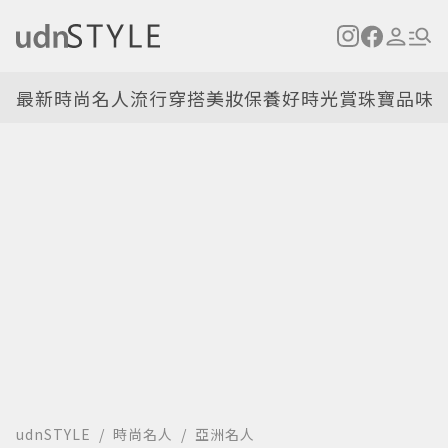
最新
時尚名人
流行穿搭
美妝保養
好時光
賞珠寶
品味
udnSTYLE
時尚名人
亞洲名人