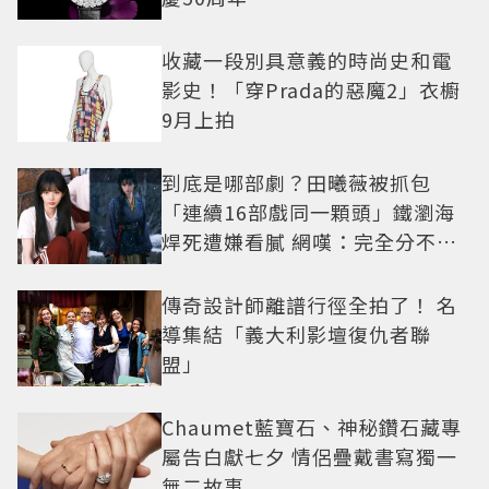
收藏一段別具意義的時尚史和電
影史！「穿Prada的惡魔2」衣櫥
9月上拍
到底是哪部劇？田曦薇被抓包
「連續16部戲同一顆頭」鐵瀏海
焊死遭嫌看膩 網嘆：完全分不出
角色
傳奇設計師離譜行徑全拍了！ 名
導集結「義大利影壇復仇者聯
盟」
Chaumet藍寶石、神秘鑽石藏專
屬告白獻七夕 情侶疊戴書寫獨一
無二故事