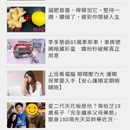
PR
減肥首選，檸檬加它，堅持一
週，腰細了，瘦到你懷疑人生
李多慧砸85萬牽新車！車牌號
碼暗藏彩蛋 鐵粉秒破解真正
用意
PR
上班看電腦 眼睛壓力大 護眼
保單要入手【安心護眼定期眼
睛險】
星二代天花板是他？張柏芝19
歲長子「完全繼承父母美貌」
變身180陽光天菜帥哥近況曝
光