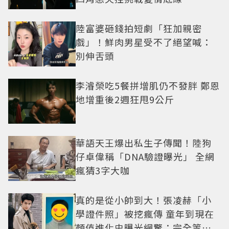
陸富婆砸錢拍短劇「狂加親密
戲」！鮮肉男星受不了絕望喊：
別伸舌頭
李濬榮吃5餐拼增肌仍不發胖 鄭恩
地增重後2週狂甩9公斤
華語天王爆出私生子傳聞！陸狗
仔卓偉稱「DNA驗證曝光」 全網
瘋猜3字大咖
真的是從小帥到大！張凌赫「小
學證件照」被挖瘋傳 童年到現在
顏值進化史曝光網驚：完全等比