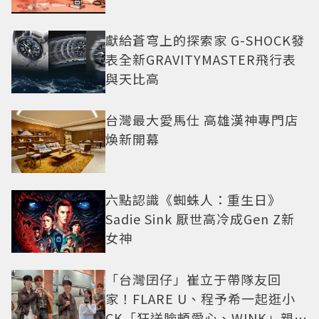
獻給蒼穹上的探索家 G-SHOCK發
表全新GRAVITYMASTER飛行表
與天比高
台灣最大愛馬仕 高雄漢神專門店
煥新開幕
六點認識《蜘蛛人：重生日》
Sadie Sink 厭世高冷成Gen Z新
女神
「台灣囝仔」崔立于帶隊友回
家！FLARE U、程予希一起逛小
CK「狂送臉頰愛心、WINK」親曝