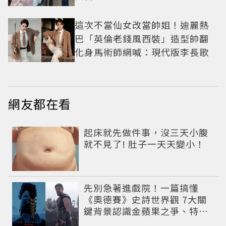
技
這次不當仙女改當帥姐！迪麗熱
巴「英倫老錢風西裝」造型帥翻
化身馬術師網喊：現代版李長歌
網友都在看
PR
起床就先做件事，沒三天小腹
就不見了! 肚子一天天變小！
先別急著進戲院！一篇搞懂
《奧德賽》史詩世界觀 7大關
鍵背景認識金蘋果之爭、特洛
伊戰爭與英雄悲劇