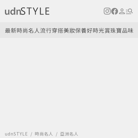
最新
時尚名人
流行穿搭
美妝保養
好時光
賞珠寶
品味
udnSTYLE
時尚名人
亞洲名人