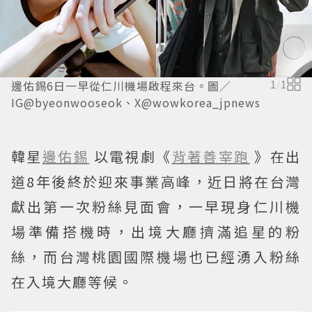
邊佑錫6日一早從仁川機場啟程來台。圖／
1
/
1
IG@byeonwooseok、X@wowkorea_jpnews
韓星
邊佑錫
以電視劇《
背著善宰跑
》在出
道8年後終於迎來事業高峰，近日將在台灣
獻出第一次粉絲見面會，一早現身仁川機
場準備搭機時，出境大廳擠滿追星的粉
絲，而台灣桃園國際機場也已經湧入粉絲
在入境大廳等候。