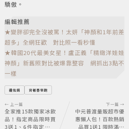
驕傲。
編輯推薦
★變胖卻完全沒被罵！太妍「神顏和1年前差
超多」全網狂歡 對比照一看秒懂
★韓國20代最美女星！盧正義「精緻洋娃娃
神顏」新舊照對比被爆靠整容 網抓出3點不
一樣
邊佑錫
背著善宰跑
← 上一篇
下一篇 →
全家推15款獨家冰飲
中元普渡量販超市優
品！指定商品限時買
惠懶人包！百款熱銷
3送1、6件指定飲料
品買1送1 限時滿額