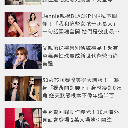
例長大
Jennie親揭BLACKPINK私下關
係！「我和這些女孩一起長大」
一句話團魂全開 她們是彼此最強
後盾
父親節送禮告別傳統禮品！超有
意義男性珠寶成新世代爸爸時尚
首選
50歲莎莉賽隆美得太誇張！一轉
身「裸背開到腰下」身材瘦到0死
角 逆天狀態根本不像年過半百
金秀賢回歸動作曝光！10月海外
見面會登場 2萬人場地引關注