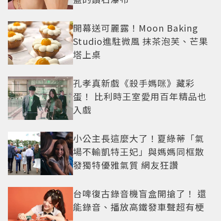
開幕送可麗露！Moon Baking
Studio進駐微風 抹茶泡芙、芒果
塔上桌
孔孝真新戲《殺手媽咪》藏彩
蛋！ 比利時王室愛用百年精品也
入戲
小公主長這麼大了！夏綠蒂「氣
場不輸凱特王妃」與媽媽同框散
發獨特優雅氣質 網友狂讚
台啤復古錄音機盲盒開搶了！ 還
能錄音、播放高鐵發車聲超有梗