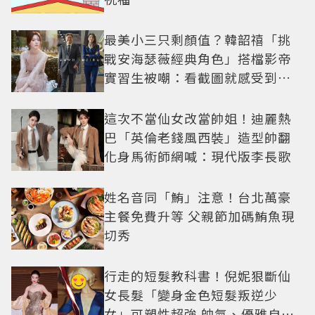
最美小三只剩顏值？韓韶禧「挑
戰安海瑟薇經典角色」搭檔影帝
實習生被嘲：看截圖就感受到演
技
這次不當仙女改當帥姐！迪麗熱
巴「英倫老錢風西裝」造型帥翻
化身馬術師網喊：現代版李長歌
姓名音同「鮪」注意！台北萬豪
主餐免費升等 父親節加碼鮪魚現
切秀
行走的短髮教科書！倪妮狠斷仙
女長髮「變身金色短髮叛逆少
女」可塑性超強 帥氣、優雅自由