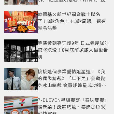
中山站私藏必逛名單
肯德基×新世紀福音戰士聯名
了！8款角色卡＋3款周邊 還有
聯名沾醬
導演黃朝亮守護9年 日式老屋咖啡
館將熄燈！8月底前邀旅人最後告
別
接接這個事業愛情追星運！《我
的偶像總裁》「年下男」姜勳變
身冰山總裁 金慧峻追星成功還偶
遇愛情
7-ELEVEN星級饗宴「泰味雙饗」
端新菜！酸辣烤魚、泰奶提拉米
蘇快嘗鮮