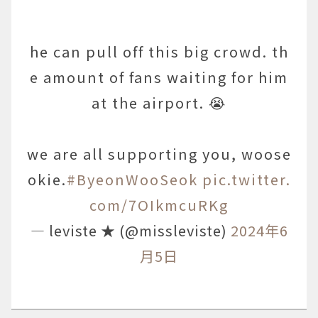
he can pull off this big crowd. th
e amount of fans waiting for him
at the airport. 😭
we are all supporting you, woose
okie.
#ByeonWooSeok
pic.twitter.
com/7OIkmcuRKg
— leviste ★ (@missleviste)
2024年6
月5日