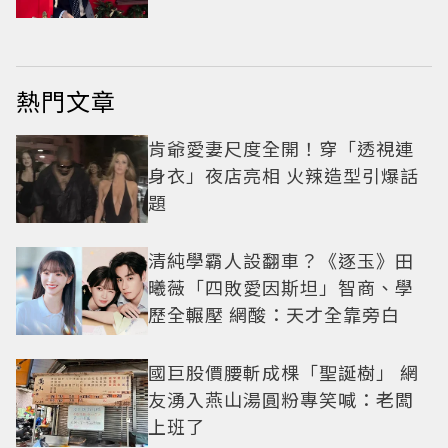
熱門文章
肯爺愛妻尺度全開！穿「透視連
身衣」夜店亮相 火辣造型引爆話
題
清純學霸人設翻車？《逐玉》田
曦薇「四敗愛因斯坦」智商、學
歷全輾壓 網酸：天才全靠旁白
國巨股價腰斬成棵「聖誕樹」 網
友湧入燕山湯圓粉專笑喊：老闆
上班了