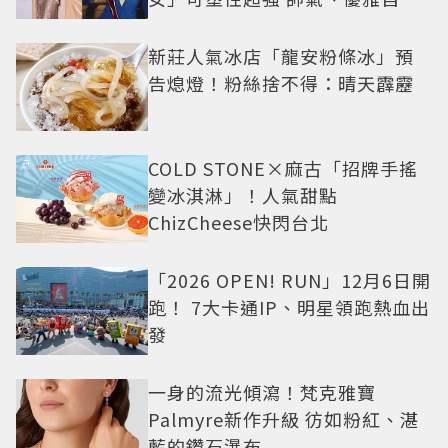
切換
新莊人氣冰店「龍安粉條冰」預
告熄燈！粉絲捨不得：晴天霹靂
COLD STONE×麻古「招牌手搖
變冰淇淋」！人氣甜點
ChizCheese快閃台北
「2026 OPEN! RUN」12月6日開
跑！ 7大卡通IP、明星領跑熱血出
發
一身的流光傾瀉！梵克雅寶
Palmyre新作升級 彷如粉紅、湛
藍的鑽石瀑布