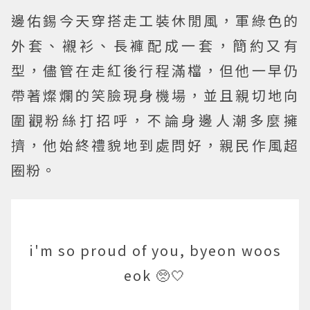
邊佑錫今天穿搭走工裝休閒風，軍綠色的
外套、襯衫、長褲配成一套，簡約又有
型，儘管在走紅後行程滿檔，但他一早仍
帶著燦爛的笑臉現身機場，並且親切地向
圍觀粉絲打招呼，不論身邊人潮多麼擁
擠，他始終禮貌地到處問好，親民作風超
圈粉。
i'm so proud of you, byeon woos
eok 🥺🤍