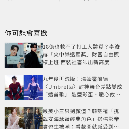
送圭賢小卡
最高22%回饋
你可能會喜歡
18億也救不了打工人體質？李浚
赫「爽中樂透頭獎」財富自由照
樣上班 西裝社畜帥出新高度
九年後再洗版！湯姆霍蘭德
〈Umbrella〉封神舞台差點變成
「這首歌」 造型彩蛋、暖心故事
一次公開
最美小三只剩顏值？韓韶禧「挑
戰安海瑟薇經典角色」搭檔影帝
實習生被嘲：看截圖就感受到演