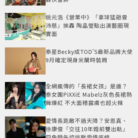
姚元浩《營業中》「拿球猛砸曾
沛慈」挨轟 陶晶瑩點出演藝圈現
實面
泰星Becky成TOD'S最新品牌大使
9月確定現身米蘭時裝周
全網瘋傳的「長裙女孩」是誰？
泰女團PiXXiE Mabelz灰色長裙熱
舞爆紅 不大面積露膚也超火辣
愛情長跑敵不過天降？安恩真、
徐康俊「交往10年婚前雙出軌」
四角戀失控挑戰愛情底線