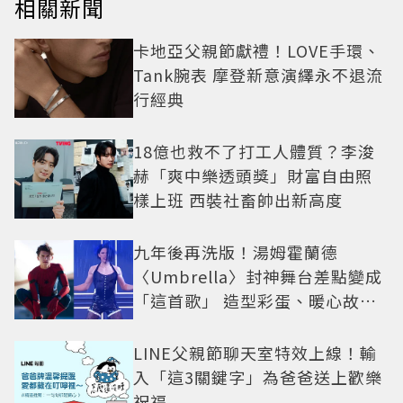
相關新聞
卡地亞父親節獻禮！LOVE手環、
Tank腕表 摩登新意演繹永不退流
行經典
18億也救不了打工人體質？李浚
赫「爽中樂透頭獎」財富自由照
樣上班 西裝社畜帥出新高度
九年後再洗版！湯姆霍蘭德
〈Umbrella〉封神舞台差點變成
「這首歌」 造型彩蛋、暖心故事
一次公開
LINE父親節聊天室特效上線！輸
入「這3關鍵字」為爸爸送上歡樂
祝福