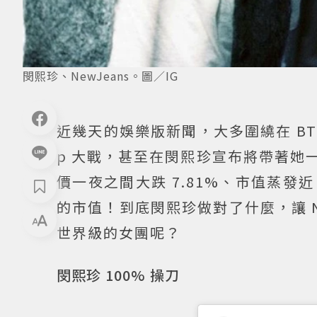
閔熙珍、NewJeans。圖／IG
近幾天的娛樂版新聞，大多圍繞在 BT
p 大戰，甚至在閔熙珍宣布將帶著她一手打
價一夜之間大跌 7.81%、市值蒸發近 
的市值！到底閔熙珍做對了什麼，讓 N
世界級的女團呢？
閔熙珍 100% 操刀