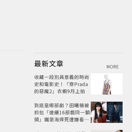
最新文章
MORE
收藏一段別具意義的時尚
史和電影史！「穿Prada
的惡魔2」衣櫥9月上拍
到底是哪部劇？田曦薇被
抓包「連續16部戲同一顆
頭」鐵瀏海焊死遭嫌看膩
網嘆：完全分不出角色