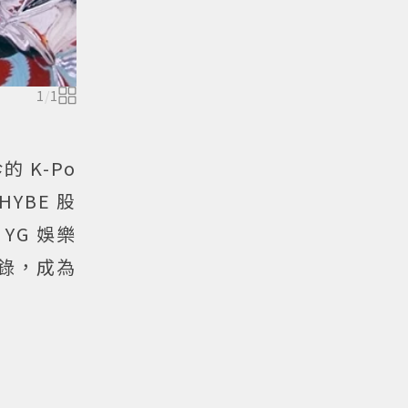
1
/
1
 K-Po
YBE 股
YG 娛樂
紀錄，成為