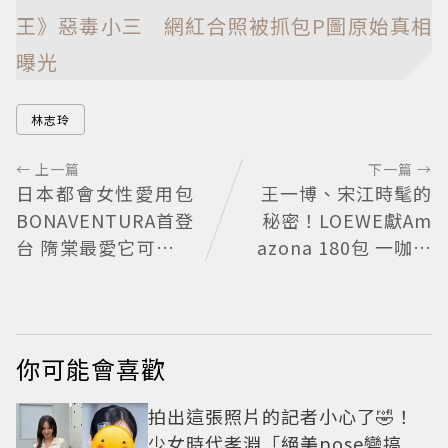
王》惡毒小三 網紅合照被抓包P圖原始真相
曝光
林志玲
← 上一篇
下一篇 →
日本都會女性愛用包
王一博、宋江時髦的
BONAVENTURA首登
秘密！LOEWE獻Am
台 隋棠最愛它可以真
azona 180包 一咖陪
正融入生活
爸爸用好多年
你可能會喜歡
拍出這張照片的記者小心了🤣！
少女時代孝淵「絕美pose變搞