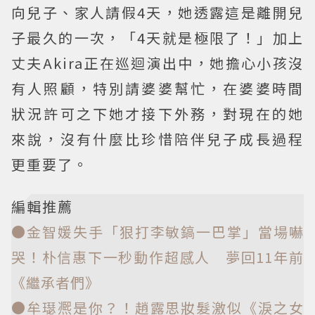
向兒子、家人請假4天，她透露這是離開兒
子最久的一次，「4天就是極限了！」加上
丈夫Akira正在巡迴演出中，她擔心小孩沒
有人照顧，特別請婆婆幫忙，在婆婆時間
狀況許可之下她才接下外務，對現在的她
來說，沒有什麼比珍惜陪伴兒子成長過程
更重要了。
編輯推薦
●金智媛失手「狠打李敏鎬一巴掌」當場嚇
哭！朴信惠下一秒動作超感人 夢回11年前
《繼承者們》
●牟璱凞是你？！趙露思妝髮激似《淚之女