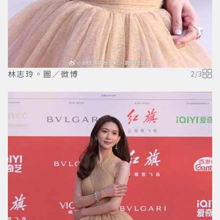
林志玲。圖／微博
2
/
3