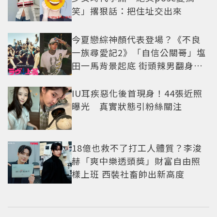
笑」撂狠話：把住址交出來
今夏戀綜神顏代表登場？《不良
一族尋愛記2》「自信公關哥」塩
田一馬背景起底 街頭辣男翻身當
老闆
IU耳疾惡化後首現身！44張近照
曝光 真實狀態引粉絲關注
18億也救不了打工人體質？李浚
赫「爽中樂透頭獎」財富自由照
樣上班 西裝社畜帥出新高度