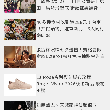
一族尋愛記2》「自信公關哥」塩
田一馬背景起底 街頭辣男翻身當
老闆
40多種食材吃到飽288元！台南
「井賀鍋物」進軍新北 3人同行
送肉盤
張凌赫演繹七夕送禮！寶格麗限
定款B.zero1粉紅色項鍊甜蜜告白
La Rose系列復刻絨布玫瑰
Roger Vivier 2026秋冬新品 繁花
不褪
迪麗熱巴、宋威龍神仙顏值同