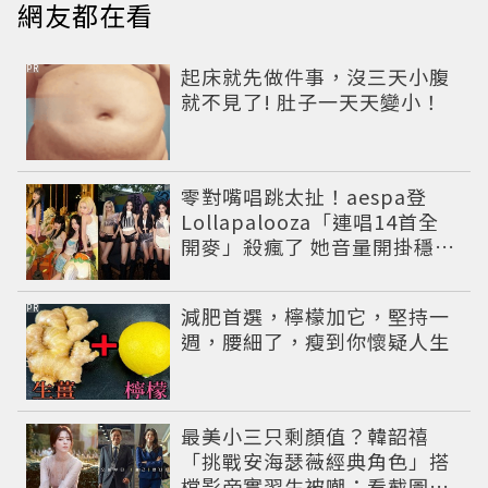
網友都在看
PR
起床就先做件事，沒三天小腹
就不見了! 肚子一天天變小！
零對嘴唱跳太扯！aespa登
Lollapalooza「連唱14首全
開麥」殺瘋了 她音量開掛穩到
像吞CD
PR
減肥首選，檸檬加它，堅持一
週，腰細了，瘦到你懷疑人生
最美小三只剩顏值？韓韶禧
「挑戰安海瑟薇經典角色」搭
檔影帝實習生被嘲：看截圖就