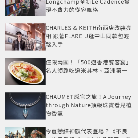
Longchamp全新Le Cadence實
現不費力的從容風格
CHARLES & KEITH南西店改裝亮
相 跟著FLARE U逛中山同款包輕
鬆入手
僅限兩團！「500遊香港饕客宴」
名人領路吃遍米其林、亞洲第一
CHAUMET感官之旅！A Journey
through Nature頂級珠寶看見植
物香氣
今夏戀綜神顏代表登場？《不良