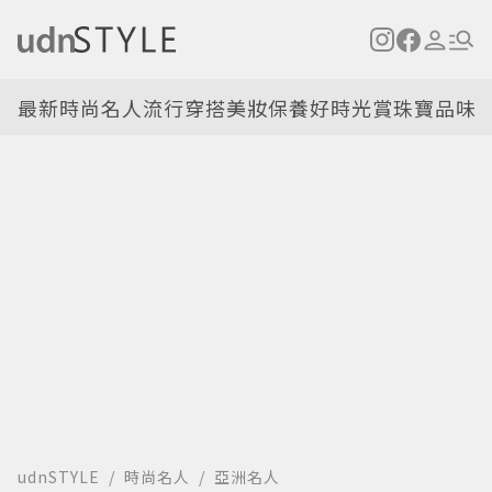
最新
時尚名人
流行穿搭
美妝保養
好時光
賞珠寶
品味
udnSTYLE
時尚名人
亞洲名人