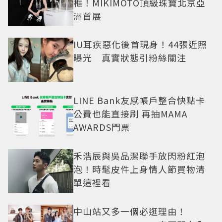
框！MIKIMOTO頂級珠寶北京亞
洲首展
IU耳疾惡化後首現身！44張近照
曝光 真實狀態引粉絲關注
LINE Bank友感帳戶整合快點卡
公費也能直接刷 再抽MAMA
AWARDS門票
禾浩辰與吳品潔聯手放閃粉紅泡
泡！時髦皮件上身情人節買物清
單這裡看
中山站又多一個必逛理由！