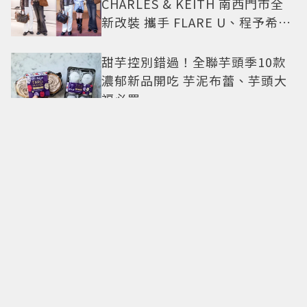
CHARLES & KEITH 南西門市全
新改裝 攜手 FLARE U、程予希演
繹秋季時尚
甜芋控別錯過！全聯芋頭季10款
濃郁新品開吃 芋泥布蕾、芋頭大
福必買
500甜2026甜點派對升級登場！
從策展系西點到國宴級美味名店
齊聚
卡地亞父親節獻禮！LOVE手環、
Tank腕表 摩登新意演繹永不退流
行經典
18億也救不了打工人體質？李浚