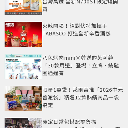
台灣高鐵 全新N700ST限定罐開
賣
火辣開喝！絕對伏特加攜手
TABASCO 打造全新辛香酒感
八色烤肉mini×葬送的芙莉蓮
「30款周邊」登場！立牌、鑰匙
圈通通有
限量1萬袋！萊爾富推「2026中元
普渡袋」精選12款熱銷商品一袋
搞定
命定日常包搭配零負擔