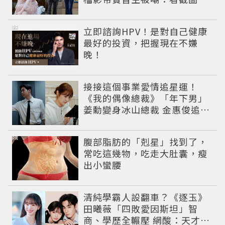
感受到演技
PR
立即諮詢HPV！是對自己健康
最好的投資，把握現在不嫌
晚！
接接這個事業愛情追星運！
《我的偶像總裁》「年下男」
姜勳變身冰山總裁 金惠俊追星
成功還偶遇愛情
PR
腹部脂肪的「剋星」找到了，
常吃這幾物，吃走大肚囊，瘦
出小蠻腰
清純學霸人設翻車？《逐玉》
田曦薇「四敗愛因斯坦」智
商、學歷全輾壓 網酸：天才全