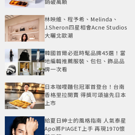
銷破萬顆
林映維、程予希、Melinda、
J.Sheron四星相會Acne Studios
大曬北歐潮
韓國首爾必逛時髦品牌45選！當
地編輯推薦服裝、包包、飾品品
牌一次看
日本咖哩麵包冠軍首登台！台南
香格里拉開賣 得獎可頌搶先日本
上市
給夏日紳士的風格指南 人氣泰星
Apo將PIAGET上手 再現1970懷