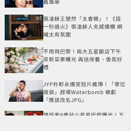
舊風華
張凌赫王楚然「太會親」！《這
一秒過火》張凌赫人夫感爆棚 網
喊太有氛圍
不用飛巴黎！兩大五星飯店下午
茶新菜單曝光 再送保養、香氛好
禮
JYP朴軫永爆笑短片瘋傳！「穿垃
圾袋」趕場Waterbomb 被虧
「應該改名JPG」
陳妍希9歲兒小星星近照曝光！五
官神似陳曉 網驚直呼「縮小版爸
爸」