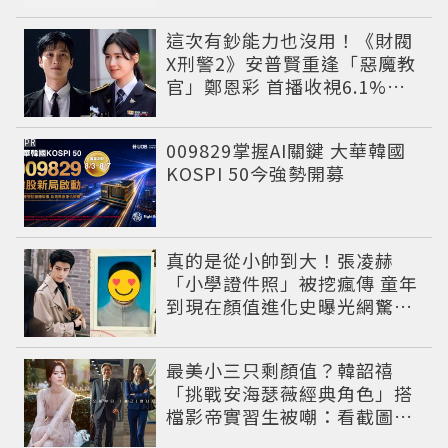
這次有鈔能力也沒用！《財閥
X刑警2》安普賢重逢「惡魔教
官」鄭恩彩 首播收視6.1%超
第一季開紅盤
PR
009829掌握AI關鍵 大華韓國
KOSPI 50今強勢開募
真的是從小帥到大！張凌赫
「小學證件照」被挖瘋傳 童年
到現在顏值進化史曝光網驚：
完全等比例長大
最美小三只剩顏值？韓韶禧
「挑戰安海瑟薇經典角色」搭
檔影帝實習生被嘲：看截圖就
感受到演技