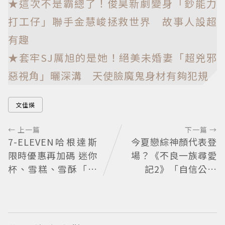
★這次不是霸總了！俊昊新劇變身「鈔能力
打工仔」聯手金慧峻拯救世界 故事人設超
有趣
★套牢SJ厲旭的是她！絕美未婚妻「超兇邪
惡視角」曬深溝 天使臉魔鬼身材有夠犯規
文佳煐
← 上一篇
下一篇 →
7-ELEVEN哈根達斯
今夏戀綜神顏代表登
限時優惠再加碼 迷你
場？《不良一族尋愛
杯、雪糕、雪酥「買
記2》「自信公關
10送13」
哥」塩田一馬背景起
底 街頭辣男翻身當老
闆