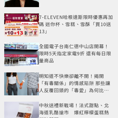
7-ELEVEN哈根達斯限時優惠再加
碼 迷你杯、雪糕、雪酥「買10送
13」
全國電子台南仁德中山店開幕！
限時5天指定家電9折 還有每日限
量商品
明知道不快樂卻離不開！揭開
「有毒關係」的情感陷阱 那些讓
人反覆回頭的「毒愛」為何比菸
還難戒？
中秋送禮新戰場！法式甜點、北
海道乳酪搶市 爆紅檸檬蛋糕熱