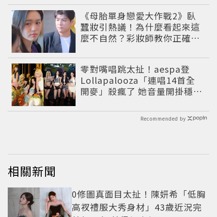
《母胎單身戀愛大作戰2》臥
蠶妝引熱議！為什麼看起來這
麼不自然？彩妝師教你正確畫
法
零對嘴唱跳太扯！aespa登
Lollapalooza「連唱14首全
開麥」殺瘋了 她音量開掛穩到
像吞CD
Recommended by
相關新聞
0修圖真面目太扯！陳妍希「低胸
高衩禮服大秀身材」43歲近況完