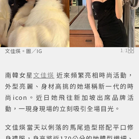
文佳煐。圖／IG
1
/
1
南韓女星
文佳煐
近來頻繁亮相時尚活動，
外型亮麗、身材高挑的她堪稱新一代的時
尚icon。近日她飛往新加坡出席品牌活
動，一現身現場的立刻吸引全場目光。
文佳煐當天以俐落的馬尾造型搭配平口修
身禮服，身高將近170公分的她體型纖細、