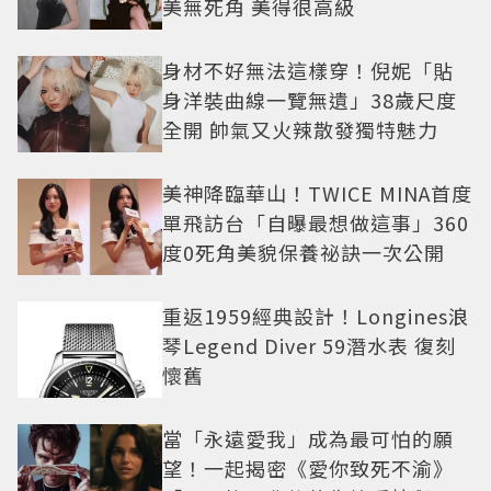
美無死角 美得很高級
身材不好無法這樣穿！倪妮「貼
身洋裝曲線一覽無遺」38歲尺度
全開 帥氣又火辣散發獨特魅力
美神降臨華山！TWICE MINA首度
單飛訪台「自曝最想做這事」360
度0死角美貌保養祕訣一次公開
重返1959經典設計！Longines浪
琴Legend Diver 59潛水表 復刻
懷舊
當「永遠愛我」成為最可怕的願
望！一起揭密《愛你致死不渝》