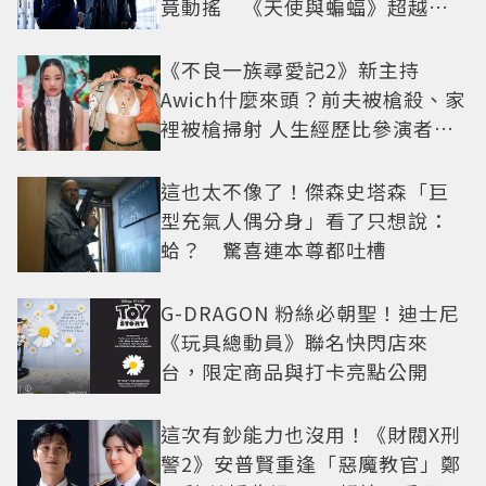
竟動搖 《天使與蝙蝠》超越懸
疑框架展開
《不良一族尋愛記2》新主持
Awich什麼來頭？前夫被槍殺、家
裡被槍掃射 人生經歷比參演者還
抓馬！
這也太不像了！傑森史塔森「巨
型充氣人偶分身」看了只想說：
蛤？ 驚喜連本尊都吐槽
G-DRAGON 粉絲必朝聖！迪士尼
《玩具總動員》聯名快閃店來
台，限定商品與打卡亮點公開
這次有鈔能力也沒用！《財閥X刑
警2》安普賢重逢「惡魔教官」鄭