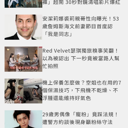
褲」超鬧 30秒對鏡清唱影片爆紅
安潔莉娜裘莉親哥性向曝光！53
歲詹姆斯海文前妻節目首度認
「我是同志」
Red Velvet瑟琪獨旅糗事笑翻！
以為被認出 下一秒竟被當路人幫
忙拍照
機上保養怎麼做？空姐也在用的7
個保濕技巧，下飛機不乾燥、不
浮腫還能維持好氣色
29歲男偶像「寵粉」竟踩法規！
遭警方約談後現身籲粉絲守法