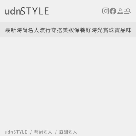
最新
時尚名人
流行穿搭
美妝保養
好時光
賞珠寶
品味
udnSTYLE
時尚名人
亞洲名人