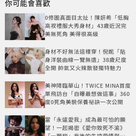
你可能會喜歡
0修圖真面目太扯！陳妍希「低胸
高衩禮服大秀身材」43歲近況完
美無死角 美得很高級
身材不好無法這樣穿！倪妮「貼
身洋裝曲線一覽無遺」38歲尺度
全開 帥氣又火辣散發獨特魅力
美神降臨華山！TWICE MINA首度
單飛訪台「自曝最想做這事」360
度0死角美貌保養祕訣一次公開
當「永遠愛我」成為最可怕的願
望！一起揭密《愛你致死不渝》
「一願柳」背後的失控愛情與爆