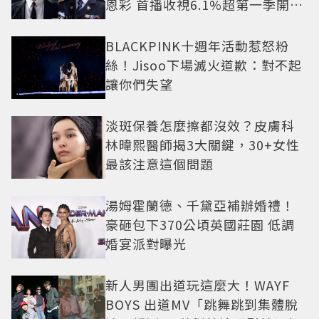
恩彩 首播收視6.1%超第一季開紅
盤
BLACKPINK十週年活動惹怒粉
絲！Jisoo下場滅火道歉：對不起
讓你們失望
淡斑保養怎麼擦都沒效？皮膚科
林暐熙醫師揭3大關鍵，30+女性
最該注意這個問題
湯姆霍蘭德、千黛亞補辦婚禮！
豪砸包下370公頃英國莊園 低調
婚宴派對曝光
新人男團出道玩這麼大！WAYF
BOYS 出道MV「跳舞跳到集體脫