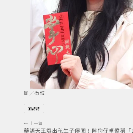
圖／微博
劉詩詩
← 上一篇
華語天王爆出私生子傳聞！陸狗仔卓偉稱「D