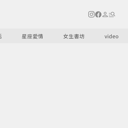
活
星座愛情
女生書坊
video