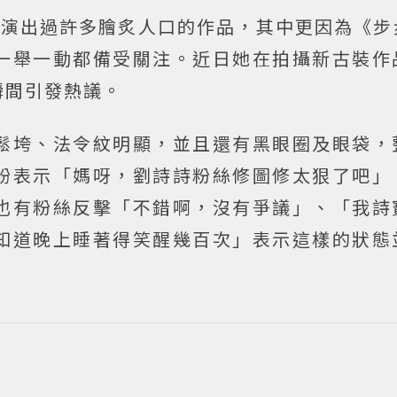
，演出過許多膾炙人口的作品，其中更因為《步
一舉一動都備受關注。近日她在拍攝新古裝作
瞬間引發熱議。
鬆垮、法令紋明顯，並且還有黑眼圈及眼袋，
紛表示「媽呀，劉詩詩粉絲修圖修太狠了吧」
也有粉絲反擊「不錯啊，沒有爭議」、「我詩
知道晚上睡著得笑醒幾百次」表示這樣的狀態