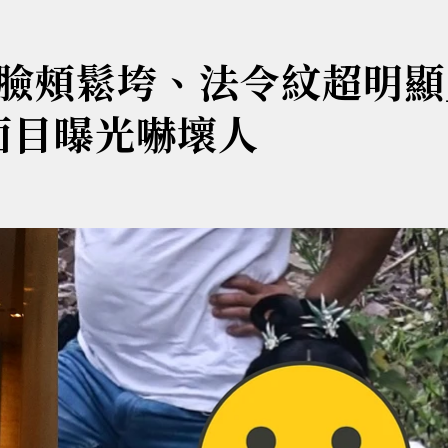
臉頰鬆垮、法令紋超明顯
面目曝光嚇壞人