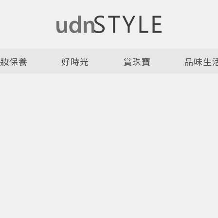
美妝保養
好時光
賞珠寶
品味生