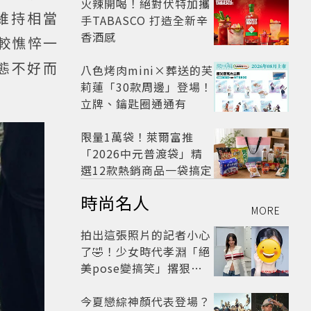
火辣開喝！絕對伏特加攜
維持相當
手TABASCO 打造全新辛
香酒感
較憔悴一
態不好而
八色烤肉mini×葬送的芙
莉蓮「30款周邊」登場！
立牌、鑰匙圈通通有
限量1萬袋！萊爾富推
「2026中元普渡袋」精
選12款熱銷商品一袋搞定
時尚名人
MORE
拍出這張照片的記者小心
了🤣！少女時代孝淵「絕
美pose變搞笑」撂狠
話：把住址交出來
今夏戀綜神顏代表登場？