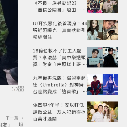
《不良一族尋愛記2》
「自信公關哥」塩田一馬
背景起底 街頭辣男翻身當
老闆
IU耳疾惡化後首現身！44
張近照曝光 真實狀態引
粉絲關注
18億也救不了打工人體
質？李浚赫「爽中樂透頭
獎」財富自由照樣上班 西
裝社畜帥出新高度
九年後再洗版！湯姆霍蘭
德〈Umbrella〉封神舞
3
/
3
台差點變成「這首歌」 造
型彩蛋、暖心故事一次公
開
偽單親4年半！安以軒低
調做公益 友人犯錯得捐
下一篇 →
百萬才過關
朋友」 坦