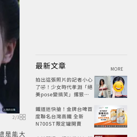
最新文章
MORE
拍出這張照片的記者小心
了🤣！少女時代孝淵「絕
美pose變搞笑」撂狠
話：把住址交出來
鐵道迷快搶！金牌台啤首
度聯名台灣高鐵 全新
2
/
3
N700ST限定罐開賣
總是能大