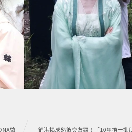
NA驗
舒淇揭成熟後交友觀！「10年換一批