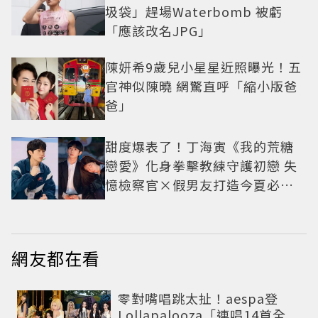
圾袋」趕場Waterbomb 被虧
「應該改名JPG」
陳妍希9歲兒小星星近照曝光！五
官神似陳曉 網驚直呼「縮小版爸
爸」
甜度爆表了！丁海寅《我的荒糖
戀愛》化身拳擊教練守護初戀 失
憶檢察官×假男友打造今夏必看
小甜劇
網友都在看
零對嘴唱跳太扯！aespa登
Lollapalooza「連唱14首全