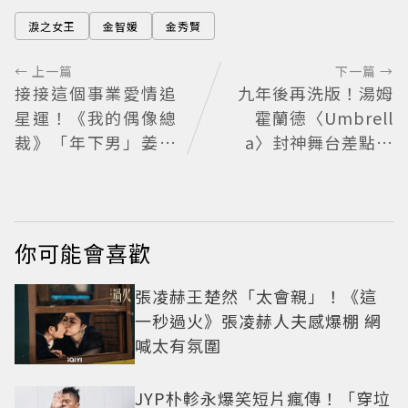
淚之女王
金智媛
金秀賢
← 上一篇
下一篇 →
接接這個事業愛情追
九年後再洗版！湯姆
星運！《我的偶像總
霍蘭德〈Umbrell
裁》「年下男」姜勳
a〉封神舞台差點變
變身冰山總裁 金慧峻
成「這首歌」 造型彩
追星成功還偶遇愛情
蛋、暖心故事一次公
開
你可能會喜歡
張凌赫王楚然「太會親」！《這
一秒過火》張凌赫人夫感爆棚 網
喊太有氛圍
JYP朴軫永爆笑短片瘋傳！「穿垃