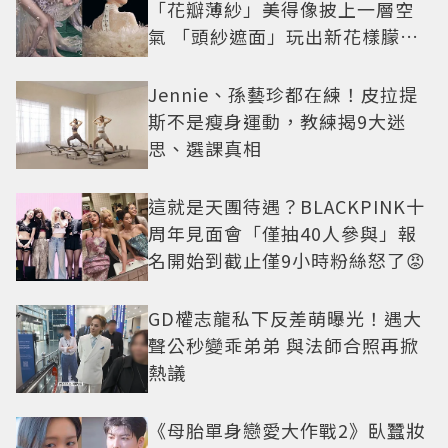
「花瓣薄紗」美得像披上一層空
氣 「頭紗遮面」玩出新花樣朦朧
美感太仙
Jennie、孫藝珍都在練！皮拉提
斯不是瘦身運動，教練揭9大迷
思、選課真相
這就是天團待遇？BLACKPINK十
周年見面會「僅抽40人參與」報
名開始到截止僅9小時粉絲怒了😡
GD權志龍私下反差萌曝光！遇大
聲公秒變乖弟弟 與法師合照再掀
熱議
《母胎單身戀愛大作戰2》臥蠶妝