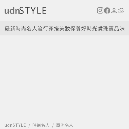
最新
時尚名人
流行穿搭
美妝保養
好時光
賞珠寶
品味
udnSTYLE
時尚名人
亞洲名人