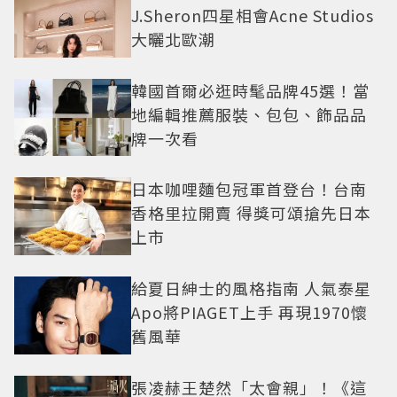
J.Sheron四星相會Acne Studios
大曬北歐潮
韓國首爾必逛時髦品牌45選！當
地編輯推薦服裝、包包、飾品品
牌一次看
日本咖哩麵包冠軍首登台！台南
香格里拉開賣 得獎可頌搶先日本
上市
給夏日紳士的風格指南 人氣泰星
Apo將PIAGET上手 再現1970懷
舊風華
張凌赫王楚然「太會親」！《這