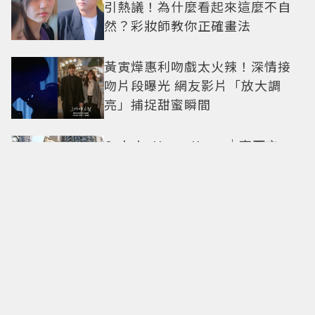
引熱議！為什麼看起來這麼不自
然？彩妝師教你正確畫法
黃寅燁惠利吻戲太火辣！深情接
吻片段曝光 網友影片「放大調
亮」捕捉甜蜜瞬間
Only in Hong Kong｜東西交
融，新舊並存 ｜摺疊城市-香港
不只月餅！「酥炸軟殼蟹＋蟹黃
醬」、「特調肉品＋調味鹽」中
秋送創意
拍出這張照片的記者小心了🤣！
少女時代孝淵「絕美pose變搞