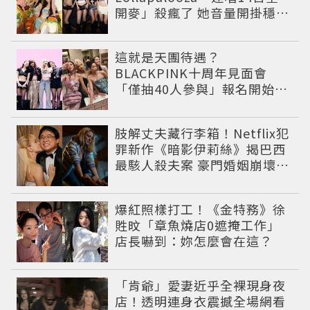
開麥」殺瘋了 她音量開掛穩到
像吞CD
這就是天團待遇？
BLACKPINK十周年見面會
「僅抽40人參與」報名開始到
截止僅9小時粉絲怒了😡
肢解丈夫藏行李箱！Netflix犯
罪新作《暗影伊莉絲》揭巴西
最駭人殺夫案 豪門婚姻崩壞釀
致命慘劇
爆紅照樣打工！《金特務》徐
貹旼「章魚燒店0遮掩工作」
店長嚇到：妳怎麼會在這？
「肯爺」愛妻近乎全裸現身夜
店！透明連身衣震撼全場網看