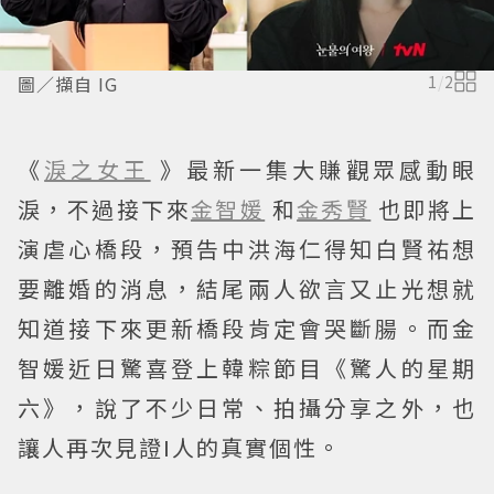
圖／擷自 IG
1
/
2
《
淚之女王
》最新一集大賺觀眾感動眼
淚，不過接下來
金智媛
和
金秀賢
也即將上
演虐心橋段，預告中洪海仁得知白賢祐想
要離婚的消息，結尾兩人欲言又止光想就
知道接下來更新橋段肯定會哭斷腸。而金
智媛近日驚喜登上韓粽節目《驚人的星期
六》，說了不少日常、拍攝分享之外，也
讓人再次見證I人的真實個性。