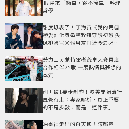
北 帶來「簡單，從不簡單」料理
哲學
甜度爆表了！丁海寅《我的荒糖
戀愛》化身拳擊教練守護初戀 失
憶檢察官×假男友打造今夏必看
小甜劇
勞力士 x 蒙特雷老爺車大賽再度
合作相伴25載 一展熱情與夢想的
本質
別再被1萬步制約！歐美開始流行
直覺行走：專家解析，真正重要
的不是步數，而是「這件事」
油畫裡走出的白天鵝！陳都靈