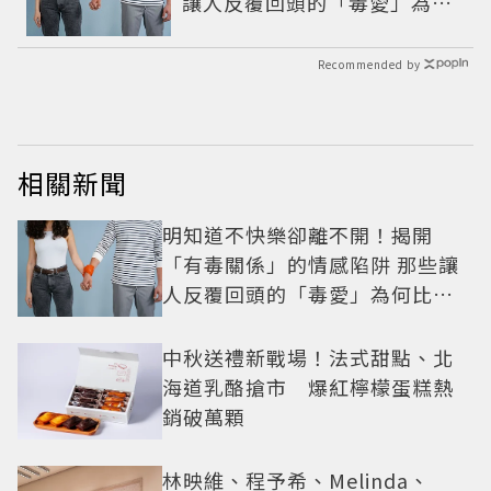
讓人反覆回頭的「毒愛」為何
比菸還難戒？
Recommended by
相關新聞
明知道不快樂卻離不開！揭開
「有毒關係」的情感陷阱 那些讓
人反覆回頭的「毒愛」為何比菸
還難戒？
中秋送禮新戰場！法式甜點、北
海道乳酪搶市 爆紅檸檬蛋糕熱
銷破萬顆
林映維、程予希、Melinda、