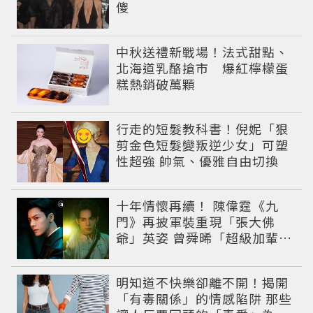
傻
中秋送禮新戰場！法式甜點、
北海道乳酪搶市 爆紅檸檬蛋
糕熱銷破萬顆
行走的短髮教科書！倪妮「狠
剪金色短髮變叛逆少女」可塑
性超強 帥氣、優雅自由切換
十年情懷再續！ 陳偉霆《九
門》再披軍裝重現「張大佛
爺」英姿 曾舜晞「超級加輩」
串起吳家宿命
明知道不快樂卻離不開！揭開
「有毒關係」的情感陷阱 那些