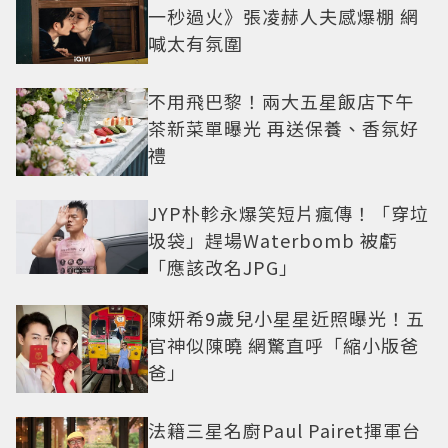
一秒過火》張凌赫人夫感爆棚 網
喊太有氛圍
不用飛巴黎！兩大五星飯店下午
茶新菜單曝光 再送保養、香氛好
禮
JYP朴軫永爆笑短片瘋傳！「穿垃
圾袋」趕場Waterbomb 被虧
「應該改名JPG」
陳妍希9歲兒小星星近照曝光！五
官神似陳曉 網驚直呼「縮小版爸
爸」
法籍三星名廚Paul Pairet揮軍台